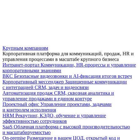
Крупным компаниям
Корпоративная платформа для коммуникаций, продаж, HR и
управления процессами в масштабе крупного бизнеса
Интранет-портал
Коммуникации, HR-процессы и управление
корпоративными знаниями
ВКС
Безопасные видеозвонки и AI-фиксация итогов встреч
Корпоративный мессенджер
Защищенные коммуникации
с интеграцией CRM, задач и видеосвязи
Автоматизация продаж
CRM, сквозная аналитика и
управление продажами в едином контуре
Проектный офис
Управление проектами, задачами
и контролем исполнения
HRM
Рекрутинг, КЭДО, обучение и управление
эффективностью сотрудников
SaaS
Облачная платформа с высокой производительностью
и масштабируемостью
On-premise
Размещение в вашем ЦОД, открытый код и