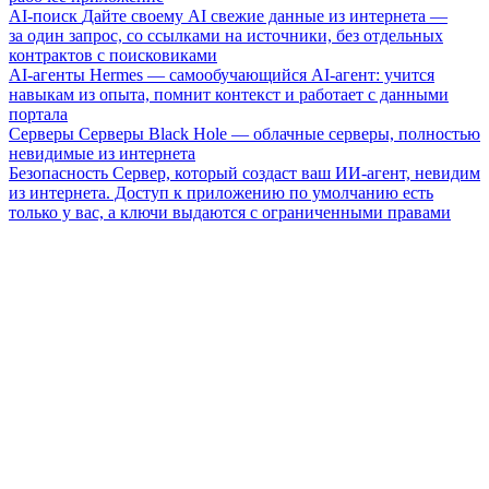
AI-поиск
Дайте своему AI свежие данные из интернета —
за один запрос, со ссылками на источники, без отдельных
контрактов с поисковиками
AI-агенты
Hermes — самообучающийся AI-агент: учится
навыкам из опыта, помнит контекст и работает с данными
портала
Серверы
Серверы Black Hole — облачные серверы, полностью
невидимые из интернета
Безопасность
Сервер, который создаст ваш ИИ-агент, невидим
из интернета. Доступ к приложению по умолчанию есть
только у вас, а ключи выдаются с ограниченными правами