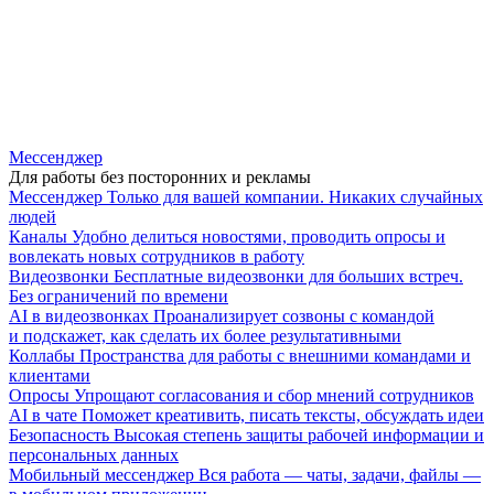
Мессенджер
Для работы без посторонних и рекламы
Мессенджер
Только для вашей компании. Никаких случайных
людей
Каналы
Удобно делиться новостями, проводить опросы и
вовлекать новых сотрудников в работу
Видеозвонки
Бесплатные видеозвонки для больших встреч.
Без ограничений по времени
AI в видеозвонках
Проанализирует созвоны с командой
и подскажет, как сделать их более результативными
Коллабы
Пространства для работы с внешними командами и
клиентами
Опросы
Упрощают согласования и сбор мнений сотрудников
AI в чате
Поможет креативить, писать тексты, обсуждать идеи
Безопасность
Высокая степень защиты рабочей информации и
персональных данных
Мобильный мессенджер
Вся работа — чаты, задачи, файлы —