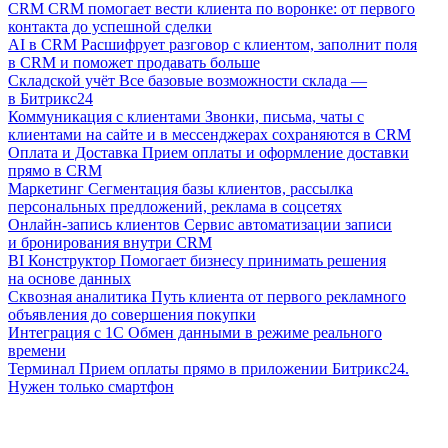
CRM
CRM помогает вести клиента по воронке: от первого
контакта до успешной сделки
AI в CRM
Расшифрует разговор с клиентом, заполнит поля
в CRM и поможет продавать больше
Складской учёт
Все базовые возможности склада —
в Битрикс24
Коммуникация с клиентами
Звонки, письма, чаты с
клиентами на сайте и в мессенджерах сохраняются в CRM
Оплата и Доставка
Прием оплаты и оформление доставки
прямо в CRM
Маркетинг
Сегментация базы клиентов, рассылка
персональных предложений, реклама в соцсетях
Онлайн-запись клиентов
Сервис автоматизации записи
и бронирования внутри CRM
BI Конструктор
Помогает бизнесу принимать решения
на основе данных
Сквозная аналитика
Путь клиента от первого рекламного
объявления до совершения покупки
Интеграция с 1С
Обмен данными в режиме реального
времени
Терминал
Прием оплаты прямо в приложении Битрикс24.
Нужен только смартфон