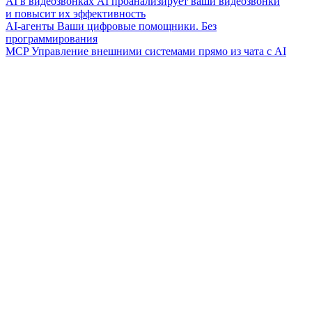
AI в видеозвонках
AI проанализирует ваши видеозвонки
и повысит их эффективность
AI-агенты
Ваши цифровые помощники. Без
программирования
MCP
Управление внешними системами прямо из чата с AI