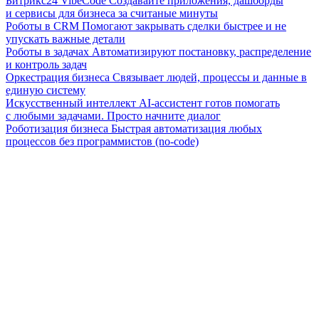
Битрикс24 VibeCode
Создавайте приложения, дашборды
и сервисы для бизнеса за считаные минуты
Роботы в CRM
Помогают закрывать сделки быстрее и не
упускать важные детали
Роботы в задачах
Автоматизируют постановку, распределение
и контроль задач
Оркестрация бизнеса
Связывает людей, процессы и данные в
единую систему
Искусственный интеллект
AI-ассистент готов помогать
с любыми задачами. Просто начните диалог
Роботизация бизнеса
Быстрая автоматизация любых
процессов без программистов (no-code)