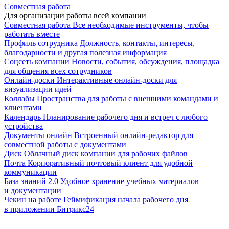
Совместная работа
Для организации работы всей компании
Совместная работа
Все необходимые инструменты, чтобы
работать вместе
Профиль сотрудника
Должность, контакты, интересы,
благодарности и другая полезная информация
Соцсеть компании
Новости, события, обсуждения, площадка
для общения всех сотрудников
Онлайн-доски
Интерактивные онлайн-доски для
визуализации идей
Коллабы
Пространства для работы с внешними командами и
клиентами
Календарь
Планирование рабочего дня и встреч с любого
устройства
Документы онлайн
Встроенный онлайн-редактор для
совместной работы с документами
Диск
Облачный диск компании для рабочих файлов
Почта
Корпоративный почтовый клиент для удобной
коммуникации
База знаний 2.0
Удобное хранение учебных материалов
и документации
Чекин на работе
Геймификация начала рабочего дня
в приложении Битрикс24