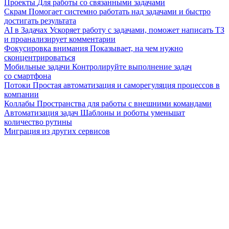
Проекты
Для работы со связанными задачами
Скрам
Помогает системно работать над задачами и быстро
достигать результата
AI в Задачах
Ускоряет работу с задачами, поможет написать ТЗ
и проанализирует комментарии
Фокусировка внимания
Показывает, на чем нужно
сконцентрироваться
Мобильные задачи
Контролируйте выполнение задач
со смартфона
Потоки
Простая автоматизация и саморегуляция процессов в
компании
Коллабы
Пространства для работы с внешними командами
Автоматизация задач
Шаблоны и роботы уменьшат
количество рутины
Миграция из других сервисов