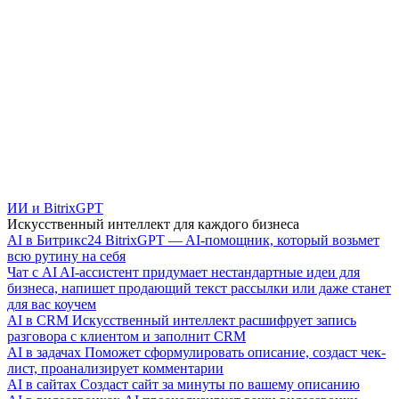
ИИ и BitrixGPT
Искусственный интеллект для каждого бизнеса
AI в Битрикс24
BitrixGPT — AI-помощник, который возьмет
всю рутину на себя
Чат с AI
AI-ассистент придумает нестандартные идеи для
бизнеса, напишет продающий текст рассылки или даже станет
для вас коучем
AI в CRM
Искусственный интеллект расшифрует запись
разговора с клиентом и заполнит CRM
AI в задачах
Поможет сформулировать описание, создаст чек-
лист, проанализирует комментарии
AI в сайтах
Создаст сайт за минуты по вашему описанию