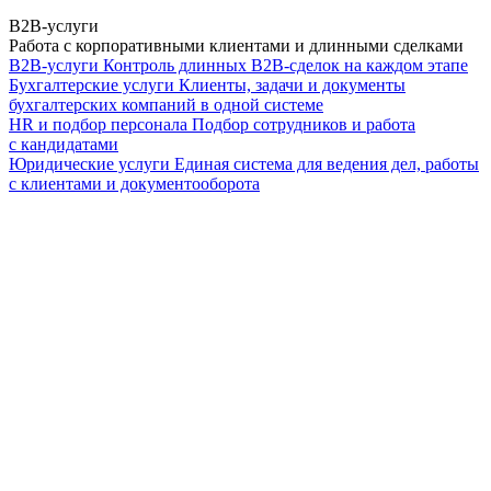
B2B-услуги
Работа с корпоративными клиентами и длинными сделками
B2B-услуги
Контроль длинных B2B-сделок на каждом этапе
Бухгалтерские услуги
Клиенты, задачи и документы
бухгалтерских компаний в одной системе
HR и подбор персонала
Подбор сотрудников и работа
с кандидатами
Юридические услуги
Единая система для ведения дел, работы
с клиентами и документооборота