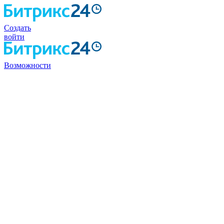
Создать
войти
Возможности