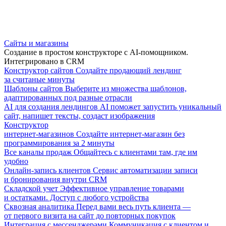
Сайты и магазины
Создание в простом конструкторе с AI-помощником.
Интегрировано в CRM
Конструктор сайтов
Создайте продающий лендинг
за считаные минуты
Шаблоны сайтов
Выберите из множества шаблонов,
адаптированных под разные отрасли
AI для создания лендингов
AI поможет запустить уникальный
сайт, напишет тексты, создаст изображения
Конструктор
интернет-магазинов
Создайте интернет-магазин без
программирования за 2 минуты
Все каналы продаж
Общайтесь с клиентами там, где им
удобно
Онлайн-запись клиентов
Сервис автоматизации записи
и бронирования внутри CRM
Складской учет
Эффективное управление товарами
и остатками. Доступ с любого устройства
Сквозная аналитика
Перед вами весь путь клиента —
от первого визита на сайт до повторных покупок
Интеграция с мессенджерами
Коммуникация с клиентом и