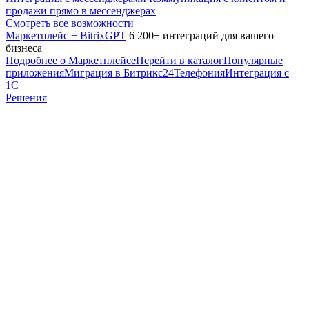
продажи прямо в мессенджерах
Смотреть все возможности
Маркетплейс + BitrixGPT
6 200+ интеграций для вашего
бизнеса
Подробнее о Маркетплейсе
Перейти в каталог
Популярные
приложения
Миграция в Битрикс24
Телефония
Интеграция с
1С
Решения