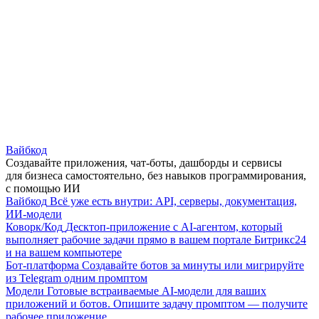
Вайбкод
Создавайте приложения, чат-боты, дашборды и сервисы
для бизнеса самостоятельно, без навыков программирования,
с помощью ИИ
Вайбкод
Всё уже есть внутри: API, серверы, документация,
ИИ-модели
Коворк/Код
Десктоп-приложение с AI-агентом, который
выполняет рабочие задачи прямо в вашем портале Битрикс24
и на вашем компьютере
Бот-платформа
Создавайте ботов за минуты или мигрируйте
из Telegram одним промптом
Модели
Готовые встраиваемые AI-модели для ваших
приложений и ботов. Опишите задачу промптом — получите
рабочее приложение