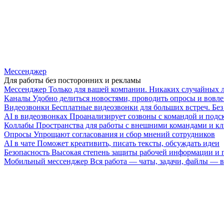
Мессенджер
Для работы без посторонних и рекламы
Мессенджер
Только для вашей компании. Никаких случайных 
Каналы
Удобно делиться новостями, проводить опросы и вовле
Видеозвонки
Бесплатные видеозвонки для больших встреч. Бе
AI в видеозвонках
Проанализирует созвоны с командой и подск
Коллабы
Пространства для работы с внешними командами и к
Опросы
Упрощают согласования и сбор мнений сотрудников
AI в чате
Поможет креативить, писать тексты, обсуждать идеи
Безопасность
Высокая степень защиты рабочей информации и
Мобильный мессенджер
Вся работа — чаты, задачи, файлы —