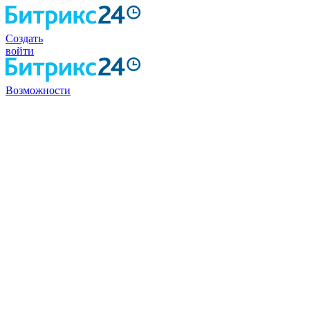
Создать
войти
Возможности