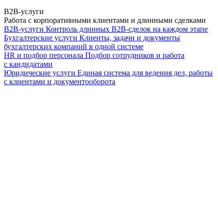
B2B-услуги
Работа с корпоративными клиентами и длинными сделками
B2B-услуги
Контроль длинных B2B-сделок на каждом этапе
Бухгалтерские услуги
Клиенты, задачи и документы
бухгалтерских компаний в одной системе
HR и подбор персонала
Подбор сотрудников и работа
с кандидатами
Юридические услуги
Единая система для ведения дел, работы
с клиентами и документооборота