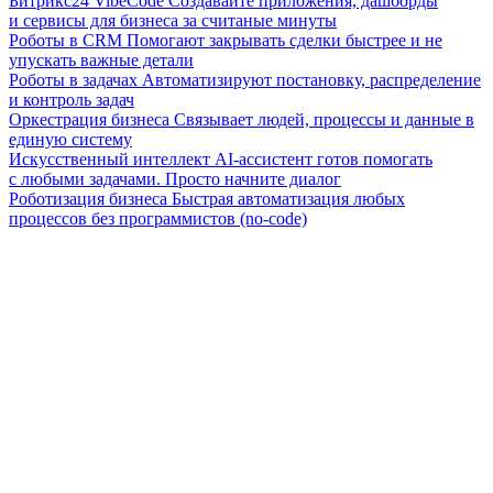
Битрикс24 VibeCode
Создавайте приложения, дашборды
и сервисы для бизнеса за считаные минуты
Роботы в CRM
Помогают закрывать сделки быстрее и не
упускать важные детали
Роботы в задачах
Автоматизируют постановку, распределение
и контроль задач
Оркестрация бизнеса
Связывает людей, процессы и данные в
единую систему
Искусственный интеллект
AI-ассистент готов помогать
с любыми задачами. Просто начните диалог
Роботизация бизнеса
Быстрая автоматизация любых
процессов без программистов (no-code)