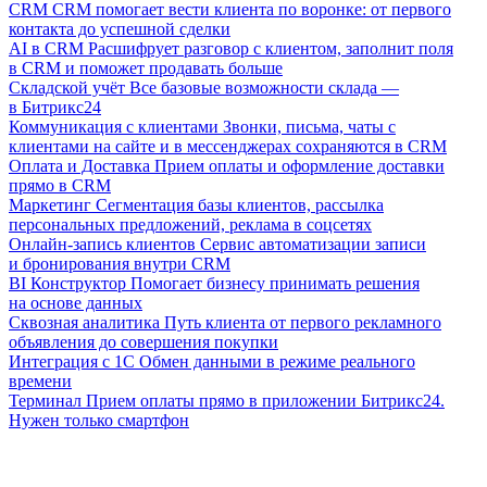
CRM
CRM помогает вести клиента по воронке: от первого
контакта до успешной сделки
AI в CRM
Расшифрует разговор с клиентом, заполнит поля
в CRM и поможет продавать больше
Складской учёт
Все базовые возможности склада —
в Битрикс24
Коммуникация с клиентами
Звонки, письма, чаты с
клиентами на сайте и в мессенджерах сохраняются в CRM
Оплата и Доставка
Прием оплаты и оформление доставки
прямо в CRM
Маркетинг
Сегментация базы клиентов, рассылка
персональных предложений, реклама в соцсетях
Онлайн-запись клиентов
Сервис автоматизации записи
и бронирования внутри CRM
BI Конструктор
Помогает бизнесу принимать решения
на основе данных
Сквозная аналитика
Путь клиента от первого рекламного
объявления до совершения покупки
Интеграция с 1С
Обмен данными в режиме реального
времени
Терминал
Прием оплаты прямо в приложении Битрикс24.
Нужен только смартфон