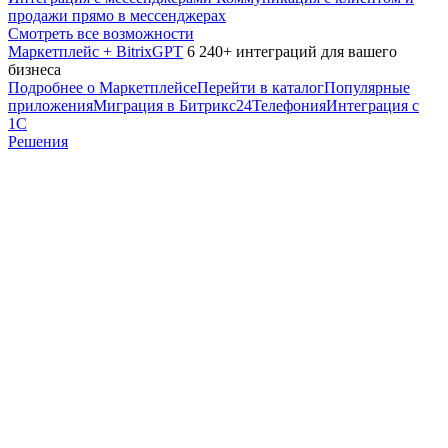
продажи прямо в мессенджерах
Смотреть все возможности
Маркетплейс + BitrixGPT
6 240+ интеграций для вашего
бизнеса
Подробнее о Маркетплейсе
Перейти в каталог
Популярные
приложения
Миграция в Битрикс24
Телефония
Интеграция с
1С
Решения