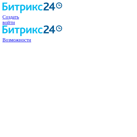
Создать
войти
Возможности