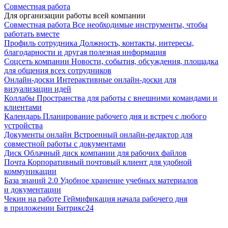
Совместная работа
Для организации работы всей компании
Совместная работа
Все необходимые инструменты, чтобы
работать вместе
Профиль сотрудника
Должность, контакты, интересы,
благодарности и другая полезная информация
Соцсеть компании
Новости, события, обсуждения, площадка
для общения всех сотрудников
Онлайн-доски
Интерактивные онлайн-доски для
визуализации идей
Коллабы
Пространства для работы с внешними командами и
клиентами
Календарь
Планирование рабочего дня и встреч с любого
устройства
Документы онлайн
Встроенный онлайн-редактор для
совместной работы с документами
Диск
Облачный диск компании для рабочих файлов
Почта
Корпоративный почтовый клиент для удобной
коммуникации
База знаний 2.0
Удобное хранение учебных материалов
и документации
Чекин на работе
Геймификация начала рабочего дня
в приложении Битрикс24