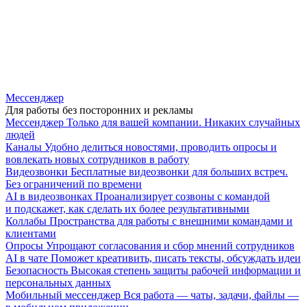
Мессенджер
Для работы без посторонних и рекламы
Мессенджер
Только для вашей компании. Никаких случайных
людей
Каналы
Удобно делиться новостями, проводить опросы и
вовлекать новых сотрудников в работу
Видеозвонки
Бесплатные видеозвонки для больших встреч.
Без ограничений по времени
AI в видеозвонках
Проанализирует созвоны с командой
и подскажет, как сделать их более результативными
Коллабы
Пространства для работы с внешними командами и
клиентами
Опросы
Упрощают согласования и сбор мнений сотрудников
AI в чате
Поможет креативить, писать тексты, обсуждать идеи
Безопасность
Высокая степень защиты рабочей информации и
персональных данных
Мобильный мессенджер
Вся работа — чаты, задачи, файлы —