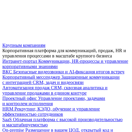
Крупным компаниям
Корпоративная платформа для коммуникаций, продаж, HR и
управления процессами в масштабе крупного бизнеса
Интранет-портал
Коммуникации, HR-процессы и управление
корпоративными знаниями
ВКС
Безопасные видеозвонки и AI-фиксация итогов встреч
Корпоративный мессенджер
Защищенные коммуникации
с интеграцией CRM, задач и видеосвязи
Автоматизация продаж
CRM, сквозная аналитика и
управление продажами в едином контуре
Проектный офис
Управление проектами, задачами
и контролем исполнения
HRM
Рекрутинг, КЭДО, обучение и управление
эффективностью сотрудников
SaaS
Облачная платформа с высокой производительностью
и масштабируемостью
On-premise
Размещение в вашем ЦОД, открытый код и