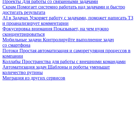
Проекты
Для работы со связанными задачами
Скрам
Помогает системно работать над задачами и быстро
достигать результата
AI в Задачах
Ускоряет работу с задачами, поможет написать ТЗ
и проанализирует комментарии
Фокусировка внимания
Показывает, на чем нужно
сконцентрироваться
Мобильные задачи
Контролируйте выполнение задач
со смартфона
Потоки
Простая автоматизация и саморегуляция процессов в
компании
Коллабы
Пространства для работы с внешними командами
Автоматизация задач
Шаблоны и роботы уменьшат
количество рутины
Миграция из других сервисов