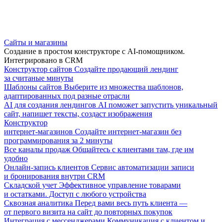
Сайты и магазины
Создание в простом конструкторе с AI-помощником.
Интегрировано в CRM
Конструктор сайтов
Создайте продающий лендинг
за считаные минуты
Шаблоны сайтов
Выберите из множества шаблонов,
адаптированных под разные отрасли
AI для создания лендингов
AI поможет запустить уникальный
сайт, напишет тексты, создаст изображения
Конструктор
интернет-магазинов
Создайте интернет-магазин без
программирования за 2 минуты
Все каналы продаж
Общайтесь с клиентами там, где им
удобно
Онлайн-запись клиентов
Сервис автоматизации записи
и бронирования внутри CRM
Складской учет
Эффективное управление товарами
и остатками. Доступ с любого устройства
Сквозная аналитика
Перед вами весь путь клиента —
от первого визита на сайт до повторных покупок
Интеграция с мессенджерами
Коммуникация с клиентом и