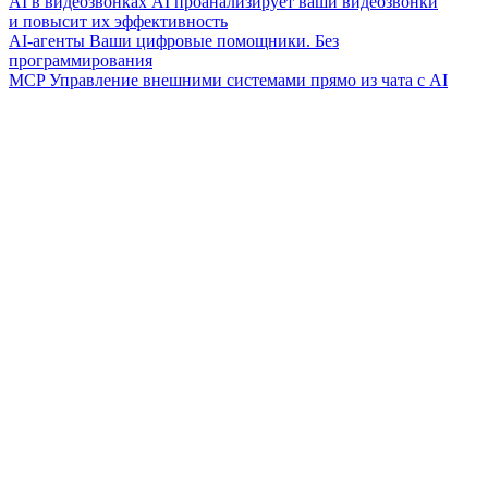
AI в видеозвонках
AI проанализирует ваши видеозвонки
и повысит их эффективность
AI-агенты
Ваши цифровые помощники. Без
программирования
MCP
Управление внешними системами прямо из чата с AI