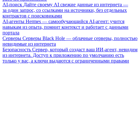
AI-поиск
Дайте своему AI свежие данные из интернета —
за один запрос, со ссылками на источники, без отдельных
контрактов с поисковиками
AI-агенты
Hermes — самообучающийся AI-агент: учится
навыкам из опыта, помнит контекст и работает с данными
портала
Серверы
Серверы Black Hole — облачные серверы, полностью
невидимые из интернета
Безопасность
Сервер, который создаст ваш ИИ-агент, невидим
из интернета. Доступ к приложению по умолчанию есть
только у вас, а ключи выдаются с ограниченными правами