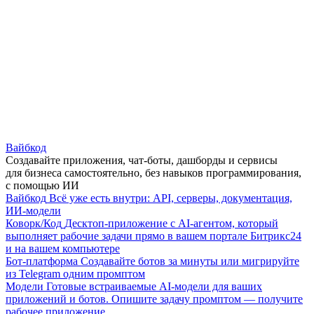
Вайбкод
Создавайте приложения, чат-боты, дашборды и сервисы
для бизнеса самостоятельно, без навыков программирования,
с помощью ИИ
Вайбкод
Всё уже есть внутри: API, серверы, документация,
ИИ-модели
Коворк/Код
Десктоп-приложение с AI-агентом, который
выполняет рабочие задачи прямо в вашем портале Битрикс24
и на вашем компьютере
Бот-платформа
Создавайте ботов за минуты или мигрируйте
из Telegram одним промптом
Модели
Готовые встраиваемые AI-модели для ваших
приложений и ботов. Опишите задачу промптом — получите
рабочее приложение