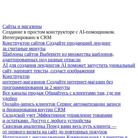
Сайты и магазины
Создание в простом конструкторе с AI-помощником.
Интегрировано в CRM
Конструктор сайтов
Создайте продающий лендинг
за считаные минуты
Шаблоны сайтов
Выберите из множества шаблонов,
адаптированных под разные отрасли
AI для создания лендингов
AI поможет запустить уникальный
сайт, напишет тексты, создаст изображения
Конструктор
интернет-магазинов
Создайте интернет-магазин без
программирования за 2 минуты
Все каналы продаж
Общайтесь с клиентами там, где им
удобно
Онлайн-запись клиентов
Сервис автоматизации записи
и бронирования внутри CRM
Складской учет
Эффективное управление товарами
и остатками. Доступ с любого устройства
Сквозная аналитика
Перед вами весь путь клиента —
от первого визита на сайт до повторных покупок
Интеграция с мессенджерами
Коммуникация с клиентом и