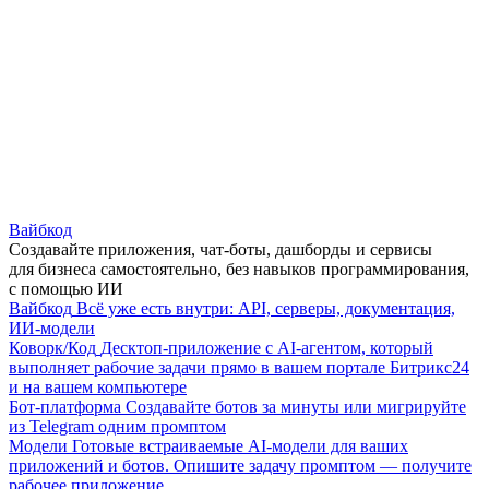
Вайбкод
Создавайте приложения, чат-боты, дашборды и сервисы
для бизнеса самостоятельно, без навыков программирования,
с помощью ИИ
Вайбкод
Всё уже есть внутри: API, серверы, документация,
ИИ-модели
Коворк/Код
Десктоп-приложение с AI-агентом, который
выполняет рабочие задачи прямо в вашем портале Битрикс24
и на вашем компьютере
Бот-платформа
Создавайте ботов за минуты или мигрируйте
из Telegram одним промптом
Модели
Готовые встраиваемые AI-модели для ваших
приложений и ботов. Опишите задачу промптом — получите
рабочее приложение