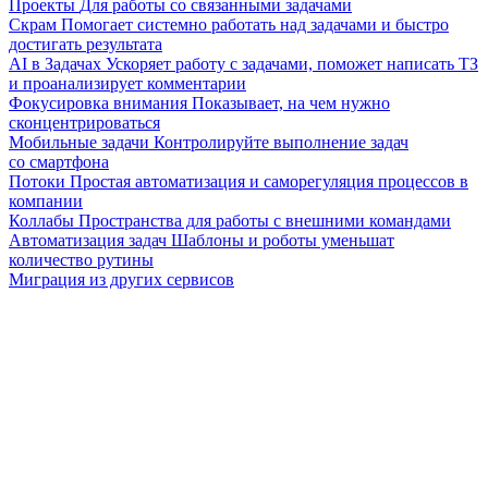
Проекты
Для работы со связанными задачами
Скрам
Помогает системно работать над задачами и быстро
достигать результата
AI в Задачах
Ускоряет работу с задачами, поможет написать ТЗ
и проанализирует комментарии
Фокусировка внимания
Показывает, на чем нужно
сконцентрироваться
Мобильные задачи
Контролируйте выполнение задач
со смартфона
Потоки
Простая автоматизация и саморегуляция процессов в
компании
Коллабы
Пространства для работы с внешними командами
Автоматизация задач
Шаблоны и роботы уменьшат
количество рутины
Миграция из других сервисов