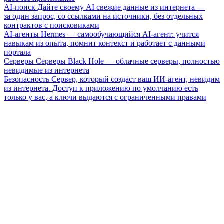
AI-поиск
Дайте своему AI свежие данные из интернета —
за один запрос, со ссылками на источники, без отдельных
контрактов с поисковиками
AI-агенты
Hermes — самообучающийся AI-агент: учится
навыкам из опыта, помнит контекст и работает с данными
портала
Серверы
Серверы Black Hole — облачные серверы, полностью
невидимые из интернета
Безопасность
Сервер, который создаст ваш ИИ-агент, невидим
из интернета. Доступ к приложению по умолчанию есть
только у вас, а ключи выдаются с ограниченными правами