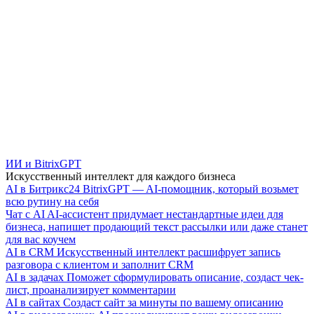
ИИ и BitrixGPT
Искусственный интеллект для каждого бизнеса
AI в Битрикс24
BitrixGPT — AI-помощник, который возьмет
всю рутину на себя
Чат с AI
AI-ассистент придумает нестандартные идеи для
бизнеса, напишет продающий текст рассылки или даже станет
для вас коучем
AI в CRM
Искусственный интеллект расшифрует запись
разговора с клиентом и заполнит CRM
AI в задачах
Поможет сформулировать описание, создаст чек-
лист, проанализирует комментарии
AI в сайтах
Создаст сайт за минуты по вашему описанию