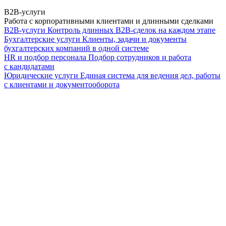
B2B-услуги
Работа с корпоративными клиентами и длинными сделками
B2B-услуги
Контроль длинных B2B-сделок на каждом этапе
Бухгалтерские услуги
Клиенты, задачи и документы
бухгалтерских компаний в одной системе
HR и подбор персонала
Подбор сотрудников и работа
с кандидатами
Юридические услуги
Единая система для ведения дел, работы
с клиентами и документооборота