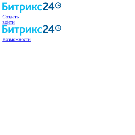
Создать
войти
Возможности