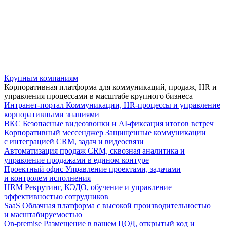
Крупным компаниям
Корпоративная платформа для коммуникаций, продаж, HR и
управления процессами в масштабе крупного бизнеса
Интранет-портал
Коммуникации, HR-процессы и управление
корпоративными знаниями
ВКС
Безопасные видеозвонки и AI-фиксация итогов встреч
Корпоративный мессенджер
Защищенные коммуникации
с интеграцией CRM, задач и видеосвязи
Автоматизация продаж
CRM, сквозная аналитика и
управление продажами в едином контуре
Проектный офис
Управление проектами, задачами
и контролем исполнения
HRM
Рекрутинг, КЭДО, обучение и управление
эффективностью сотрудников
SaaS
Облачная платформа с высокой производительностью
и масштабируемостью
On-premise
Размещение в вашем ЦОД, открытый код и