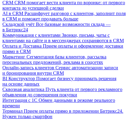
CRM
CRM помогает вести клиента по воронке: от первого
контакта до успешной сделки
AI в CRM
Расшифрует разговор с клиентом, заполнит поля
в CRM и поможет продавать больше
Складской учёт
Все базовые возможности склада —
в Битрикс24
Коммуникация с клиентами
Звонки, письма, чаты с
клиентами на сайте и в мессенджерах сохраняются в CRM
Оплата и Доставка
Прием оплаты и оформление доставки
прямо в CRM
Маркетинг
Сегментация базы клиентов, рассылка
персональных предложений, реклама в соцсетях
Онлайн-запись клиентов
Сервис автоматизации записи
и бронирования внутри CRM
BI Конструктор
Помогает бизнесу принимать решения
на основе данных
Сквозная аналитика
Путь клиента от первого рекламного
объявления до совершения покупки
Интеграция с 1С
Обмен данными в режиме реального
времени
Терминал
Прием оплаты прямо в приложении Битрикс24.
Нужен только смартфон