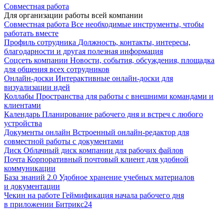
Совместная работа
Для организации работы всей компании
Совместная работа
Все необходимые инструменты, чтобы
работать вместе
Профиль сотрудника
Должность, контакты, интересы,
благодарности и другая полезная информация
Соцсеть компании
Новости, события, обсуждения, площадка
для общения всех сотрудников
Онлайн-доски
Интерактивные онлайн-доски для
визуализации идей
Коллабы
Пространства для работы с внешними командами и
клиентами
Календарь
Планирование рабочего дня и встреч с любого
устройства
Документы онлайн
Встроенный онлайн-редактор для
совместной работы с документами
Диск
Облачный диск компании для рабочих файлов
Почта
Корпоративный почтовый клиент для удобной
коммуникации
База знаний 2.0
Удобное хранение учебных материалов
и документации
Чекин на работе
Геймификация начала рабочего дня
в приложении Битрикс24