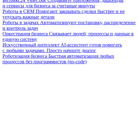
Битрикс24 VibeCode
Создавайте приложения, дашборды
и сервисы для бизнеса за считаные минуты
Роботы в CRM
Помогают закрывать сделки быстрее и не
упускать важные детали
Роботы в задачах
Автоматизируют постановку, распределение
и контроль задач
Оркестрация бизнеса
Связывает людей, процессы и данные в
единую систему
Искусственный интеллект
AI-ассистент готов помогать
с любыми задачами. Просто начните диалог
Роботизация бизнеса
Быстрая автоматизация любых
процессов без программистов (no-code)