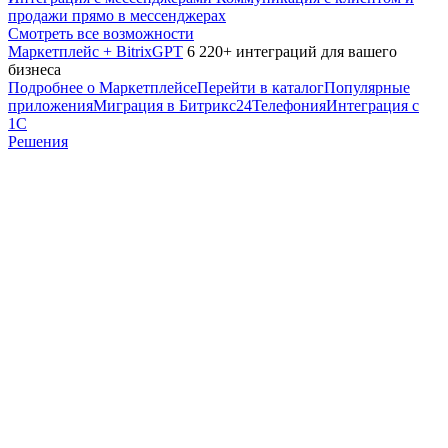
продажи прямо в мессенджерах
Смотреть все возможности
Маркетплейс + BitrixGPT
6 220+ интеграций для вашего
бизнеса
Подробнее о Маркетплейсе
Перейти в каталог
Популярные
приложения
Миграция в Битрикс24
Телефония
Интеграция с
1С
Решения