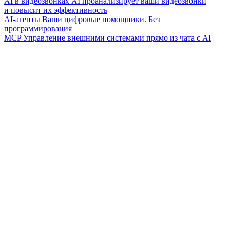
AI в видеозвонках
AI проанализирует ваши видеозвонки
и повысит их эффективность
AI-агенты
Ваши цифровые помощники. Без
программирования
MCP
Управление внешними системами прямо из чата с AI