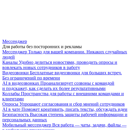
Мессенджер
Для работы без посторонних и рекламы
Мессенджер
Только для вашей компании. Никаких случайных
людей
Каналы
Удобно делиться новостями, проводить опросы и
вовлекать новых сотрудников в работу
Видеозвонки
Бесплатные видеозвонки для больших встреч.
Без ограничений по времени
AI в видеозвонках
Проанализирует созвоны с командой
и подскажет, как сделать их более результативными
Коллабы
Пространства для работы с внешними командами и
клиентами
Опросы
Упрощают согласования и сбор мнений сотрудников
AI в чате
Поможет креативить, писать тексты, обсуждать идеи
Безопасность
Высокая степень защиты рабочей информации и
персональных данных
Мобильный мессенджер
Вся работа — чаты, задачи, файлы —