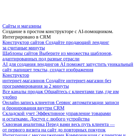
Сайты и магазины
Создание в простом конструкторе с AI-помощником.
Интегрировано в CRM
Конструктор сайтов
Создайте продающий лендинг
за считаные минуты
Шаблоны сайтов
Выберите из множества шаблонов,
адаптированных под разные отрасли
AI для создания лендингов
AI поможет запустить уникальный
сайт, напишет тексты, создаст изображения
Конструктор
интернет-магазинов
Создайте интернет-магазин без
программирования за 2 минуты
Все каналы продаж
Общайтесь с клиентами там, где им
удобно
Онлайн-запись клиентов
Сервис автоматизации записи
и бронирования внутри CRM
Складской учет
Эффективное управление товарами
и остатками. Доступ с любого устройства
Сквозная аналитика
Перед вами весь путь клиента —
от первого визита на сайт до повторных покупок
Интеграция с мессенджерами
Коммуникация с клиентом и