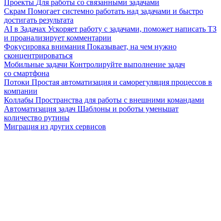
Проекты
Для работы со связанными задачами
Скрам
Помогает системно работать над задачами и быстро
достигать результата
AI в Задачах
Ускоряет работу с задачами, поможет написать ТЗ
и проанализирует комментарии
Фокусировка внимания
Показывает, на чем нужно
сконцентрироваться
Мобильные задачи
Контролируйте выполнение задач
со смартфона
Потоки
Простая автоматизация и саморегуляция процессов в
компании
Коллабы
Пространства для работы с внешними командами
Автоматизация задач
Шаблоны и роботы уменьшат
количество рутины
Миграция из других сервисов