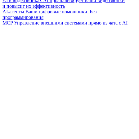
AI в видеозвонках
AI проанализирует ваши видеозвонки
и повысит их эффективность
AI-агенты
Ваши цифровые помощники. Без
программирования
MCP
Управление внешними системами прямо из чата с AI