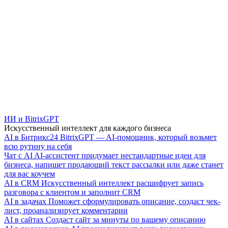
ИИ и BitrixGPT
Искусственный интеллект для каждого бизнеса
AI в Битрикс24
BitrixGPT — AI-помощник, который возьмет
всю рутину на себя
Чат с AI
AI-ассистент придумает нестандартные идеи для
бизнеса, напишет продающий текст рассылки или даже станет
для вас коучем
AI в CRM
Искусственный интеллект расшифрует запись
разговора с клиентом и заполнит CRM
AI в задачах
Поможет сформулировать описание, создаст чек-
лист, проанализирует комментарии
AI в сайтах
Создаст сайт за минуты по вашему описанию