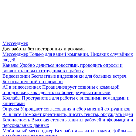
Мессенджер
Для работы без посторонних и рекламы
Мессенджер
Только для вашей компании. Никаких случайных
людей
Каналы
Удобно делиться новостями, проводить опросы и
вовлекать новых сотрудников в работу
Видеозвонки
Бесплатные видеозвонки для больших встреч.
Без ограничений по времени
AI в видеозвонках
Проанализирует созвоны с командой
и подскажет, как сделать их более результативными
Коллабы
Пространства для работы с внешними командами и
клиентами
Опросы
Упрощают согласования и сбор мнений сотрудников
AI в чате
Поможет креативить, писать тексты, обсуждать идеи
Безопасность
Высокая степень защиты рабочей информации и
персональных данных
Мобильный мессенджер
Вся работа — чаты, задачи, файлы —