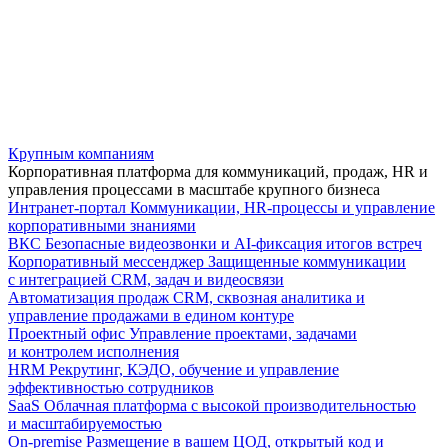
Крупным компаниям
Корпоративная платформа для коммуникаций, продаж, HR и
управления процессами в масштабе крупного бизнеса
Интранет-портал
Коммуникации, HR-процессы и управление
корпоративными знаниями
ВКС
Безопасные видеозвонки и AI-фиксация итогов встреч
Корпоративный мессенджер
Защищенные коммуникации
с интеграцией CRM, задач и видеосвязи
Автоматизация продаж
CRM, сквозная аналитика и
управление продажами в едином контуре
Проектный офис
Управление проектами, задачами
и контролем исполнения
HRM
Рекрутинг, КЭДО, обучение и управление
эффективностью сотрудников
SaaS
Облачная платформа с высокой производительностью
и масштабируемостью
On-premise
Размещение в вашем ЦОД, открытый код и