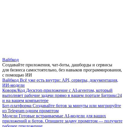
Вайбкод
Создавайте приложения, чат-боты, дашборды и сервисы
для бизнеса самостоятельно, без навыков программирования,
с помощью ИИ
Вайбкод
Всё уже есть внутри: API, серверы, документация,
ИИ-модели
Коворк/Код
Десктоп-приложение с AI-агентом, который
выполняет рабочие задачи прямо в вашем портале Битрикс24
и на вашем компьютере
Бот-платформа
Создавайте ботов за минуты или мигрируйте
из Telegram одним промптом
Модели
Готовые встраиваемые AI-модели для ваших
приложений и ботов. Опишите задачу промптом — получите
рабочее приложение