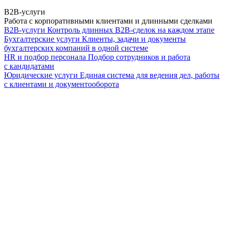
B2B-услуги
Работа с корпоративными клиентами и длинными сделками
B2B-услуги
Контроль длинных B2B-сделок на каждом этапе
Бухгалтерские услуги
Клиенты, задачи и документы
бухгалтерских компаний в одной системе
HR и подбор персонала
Подбор сотрудников и работа
с кандидатами
Юридические услуги
Единая система для ведения дел, работы
с клиентами и документооборота