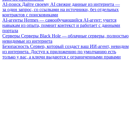
AI-поиск
Дайте своему AI свежие данные из интернета —
за один запрос, со ссылками на источники, без отдельных
контрактов с поисковиками
AI-агенты
Hermes — самообучающийся AI-агент: учится
навыкам из опыта, помнит контекст и работает с данными
портала
Серверы
Серверы Black Hole — облачные серверы, полностью
невидимые из интернета
Безопасность
Сервер, который создаст ваш ИИ-агент, невидим
из интернета. Доступ к приложению по умолчанию есть
только у вас, а ключи выдаются с ограниченными правами