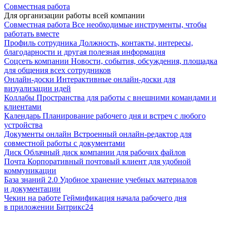
Совместная работа
Для организации работы всей компании
Совместная работа
Все необходимые инструменты, чтобы
работать вместе
Профиль сотрудника
Должность, контакты, интересы,
благодарности и другая полезная информация
Соцсеть компании
Новости, события, обсуждения, площадка
для общения всех сотрудников
Онлайн-доски
Интерактивные онлайн-доски для
визуализации идей
Коллабы
Пространства для работы с внешними командами и
клиентами
Календарь
Планирование рабочего дня и встреч с любого
устройства
Документы онлайн
Встроенный онлайн-редактор для
совместной работы с документами
Диск
Облачный диск компании для рабочих файлов
Почта
Корпоративный почтовый клиент для удобной
коммуникации
База знаний 2.0
Удобное хранение учебных материалов
и документации
Чекин на работе
Геймификация начала рабочего дня
в приложении Битрикс24