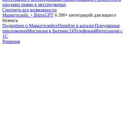
продажи прямо в мессенджерах
Смотреть все возможности
Маркетплейс + BitrixGPT
6 200+ интеграций для вашего
бизнеса
Подробнее о Маркетплейсе
Перейти в каталог
Популярные
приложения
Миграция в Битрикс24
Телефония
Интеграция с
1С
Решения