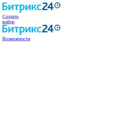
Создать
войти
Возможности