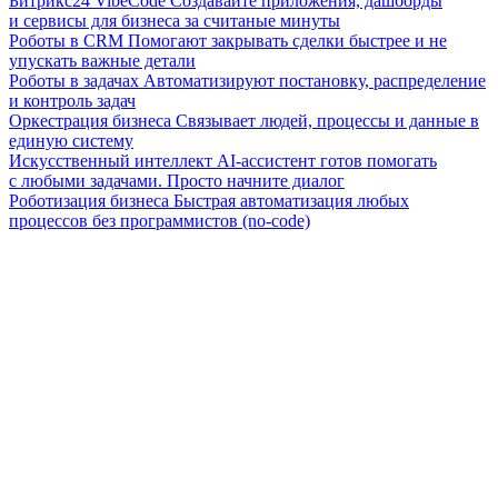
Битрикс24 VibeCode
Создавайте приложения, дашборды
и сервисы для бизнеса за считаные минуты
Роботы в CRM
Помогают закрывать сделки быстрее и не
упускать важные детали
Роботы в задачах
Автоматизируют постановку, распределение
и контроль задач
Оркестрация бизнеса
Связывает людей, процессы и данные в
единую систему
Искусственный интеллект
AI-ассистент готов помогать
с любыми задачами. Просто начните диалог
Роботизация бизнеса
Быстрая автоматизация любых
процессов без программистов (no-code)