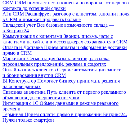
CRM
CRM помогает вести клиента по воронке: от первого
контакта до успешной сделки
AI в CRM
Расшифрует разговор с клиентом, заполнит поля
в CRM и поможет продавать больше
Складской учёт
Все базовые возможности склада —
в Битрикс24
Коммуникация с клиентами
Звонки, письма, чаты с
клиентами на сайте и в мессенджерах сохраняются в CRM
Оплата и Доставка
Прием оплаты и оформление доставки
прямо в CRM
Маркетинг
Сегментация базы клиентов, рассылка
персональных предложений, реклама в соцсетях
Онлайн-запись клиентов
Сервис автоматизации записи
и бронирования внутри CRM
BI Конструктор
Помогает бизнесу принимать решения
на основе данных
Сквозная аналитика
Путь клиента от первого рекламного
объявления до совершения покупки
Интеграция с 1С
Обмен данными в режиме реального
времени
Терминал
Прием оплаты прямо в приложении Битрикс24.
Нужен только смартфон