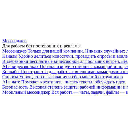
Мессенджер
Для работы без посторонних и рекламы
Мессенджер
Только для вашей компании. Никаких случайных 
Каналы
Удобно делиться новостями, проводить опросы и вовле
Видеозвонки
Бесплатные видеозвонки для больших встреч. Бе
AI в видеозвонках
Проанализирует созвоны с командой и подск
Коллабы
Пространства для работы с внешними командами и к
Опросы
Упрощают согласования и сбор мнений сотрудников
AI в чате
Поможет креативить, писать тексты, обсуждать идеи
Безопасность
Высокая степень защиты рабочей информации и
Мобильный мессенджер
Вся работа — чаты, задачи, файлы —