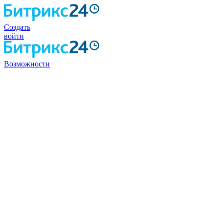
Создать
войти
Возможности