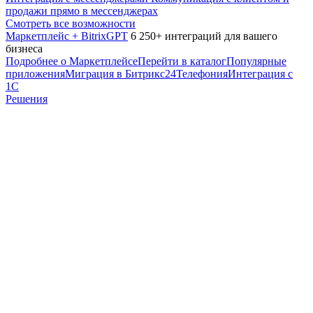
продажи прямо в мессенджерах
Смотреть все возможности
Маркетплейс + BitrixGPT
6 250+ интеграций для вашего
бизнеса
Подробнее о Маркетплейсе
Перейти в каталог
Популярные
приложения
Миграция в Битрикс24
Телефония
Интеграция с
1С
Решения