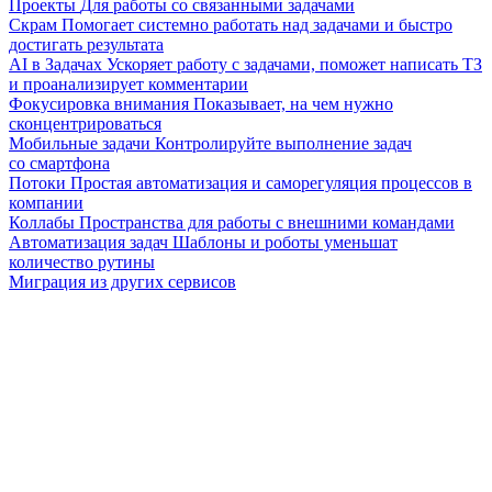
Проекты
Для работы со связанными задачами
Скрам
Помогает системно работать над задачами и быстро
достигать результата
AI в Задачах
Ускоряет работу с задачами, поможет написать ТЗ
и проанализирует комментарии
Фокусировка внимания
Показывает, на чем нужно
сконцентрироваться
Мобильные задачи
Контролируйте выполнение задач
со смартфона
Потоки
Простая автоматизация и саморегуляция процессов в
компании
Коллабы
Пространства для работы с внешними командами
Автоматизация задач
Шаблоны и роботы уменьшат
количество рутины
Миграция из других сервисов