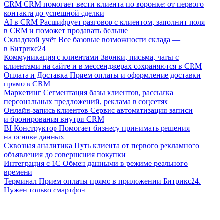
CRM
CRM помогает вести клиента по воронке: от первого
контакта до успешной сделки
AI в CRM
Расшифрует разговор с клиентом, заполнит поля
в CRM и поможет продавать больше
Складской учёт
Все базовые возможности склада —
в Битрикс24
Коммуникация с клиентами
Звонки, письма, чаты с
клиентами на сайте и в мессенджерах сохраняются в CRM
Оплата и Доставка
Прием оплаты и оформление доставки
прямо в CRM
Маркетинг
Сегментация базы клиентов, рассылка
персональных предложений, реклама в соцсетях
Онлайн-запись клиентов
Сервис автоматизации записи
и бронирования внутри CRM
BI Конструктор
Помогает бизнесу принимать решения
на основе данных
Сквозная аналитика
Путь клиента от первого рекламного
объявления до совершения покупки
Интеграция с 1С
Обмен данными в режиме реального
времени
Терминал
Прием оплаты прямо в приложении Битрикс24.
Нужен только смартфон