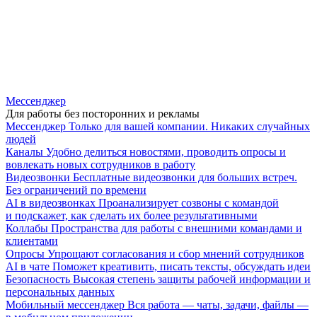
Мессенджер
Для работы без посторонних и рекламы
Мессенджер
Только для вашей компании. Никаких случайных
людей
Каналы
Удобно делиться новостями, проводить опросы и
вовлекать новых сотрудников в работу
Видеозвонки
Бесплатные видеозвонки для больших встреч.
Без ограничений по времени
AI в видеозвонках
Проанализирует созвоны с командой
и подскажет, как сделать их более результативными
Коллабы
Пространства для работы с внешними командами и
клиентами
Опросы
Упрощают согласования и сбор мнений сотрудников
AI в чате
Поможет креативить, писать тексты, обсуждать идеи
Безопасность
Высокая степень защиты рабочей информации и
персональных данных
Мобильный мессенджер
Вся работа — чаты, задачи, файлы —