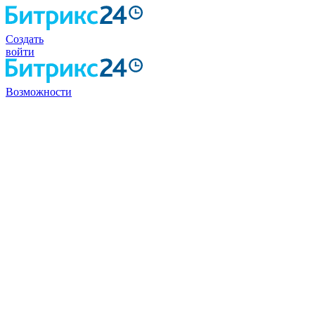
Создать
войти
Возможности