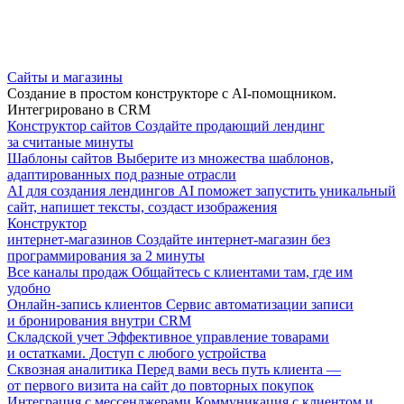
Сайты и магазины
Создание в простом конструкторе с AI-помощником.
Интегрировано в CRM
Конструктор сайтов
Создайте продающий лендинг
за считаные минуты
Шаблоны сайтов
Выберите из множества шаблонов,
адаптированных под разные отрасли
AI для создания лендингов
AI поможет запустить уникальный
сайт, напишет тексты, создаст изображения
Конструктор
интернет-магазинов
Создайте интернет-магазин без
программирования за 2 минуты
Все каналы продаж
Общайтесь с клиентами там, где им
удобно
Онлайн-запись клиентов
Сервис автоматизации записи
и бронирования внутри CRM
Складской учет
Эффективное управление товарами
и остатками. Доступ с любого устройства
Сквозная аналитика
Перед вами весь путь клиента —
от первого визита на сайт до повторных покупок
Интеграция с мессенджерами
Коммуникация с клиентом и