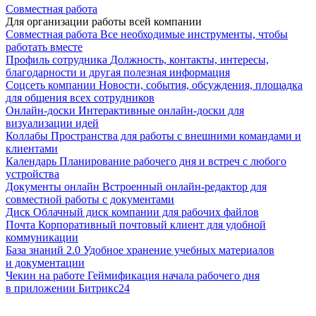
Совместная работа
Для организации работы всей компании
Совместная работа
Все необходимые инструменты, чтобы
работать вместе
Профиль сотрудника
Должность, контакты, интересы,
благодарности и другая полезная информация
Соцсеть компании
Новости, события, обсуждения, площадка
для общения всех сотрудников
Онлайн-доски
Интерактивные онлайн-доски для
визуализации идей
Коллабы
Пространства для работы с внешними командами и
клиентами
Календарь
Планирование рабочего дня и встреч с любого
устройства
Документы онлайн
Встроенный онлайн-редактор для
совместной работы с документами
Диск
Облачный диск компании для рабочих файлов
Почта
Корпоративный почтовый клиент для удобной
коммуникации
База знаний 2.0
Удобное хранение учебных материалов
и документации
Чекин на работе
Геймификация начала рабочего дня
в приложении Битрикс24