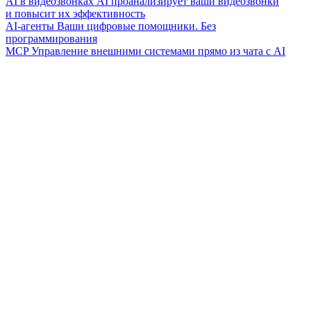
AI в видеозвонках
AI проанализирует ваши видеозвонки
и повысит их эффективность
AI-агенты
Ваши цифровые помощники. Без
программирования
MCP
Управление внешними системами прямо из чата с AI