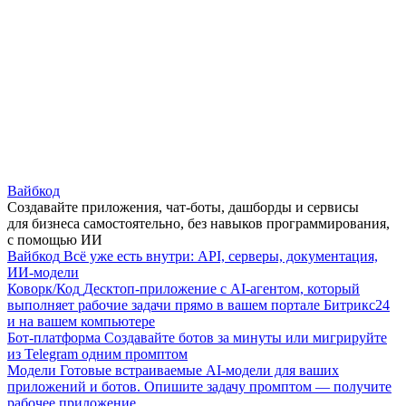
Вайбкод
Создавайте приложения, чат-боты, дашборды и сервисы
для бизнеса самостоятельно, без навыков программирования,
с помощью ИИ
Вайбкод
Всё уже есть внутри: API, серверы, документация,
ИИ-модели
Коворк/Код
Десктоп-приложение с AI-агентом, который
выполняет рабочие задачи прямо в вашем портале Битрикс24
и на вашем компьютере
Бот-платформа
Создавайте ботов за минуты или мигрируйте
из Telegram одним промптом
Модели
Готовые встраиваемые AI-модели для ваших
приложений и ботов. Опишите задачу промптом — получите
рабочее приложение