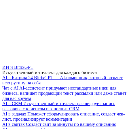
ИИ и BitrixGPT
Искусственный интеллект для каждого бизнеса
AI в Битрикс24
BitrixGPT — AI-помощник, который возьмет
всю рутину на себя
Чат с AI
AI-ассистент придумает нестандартные идеи для
бизнеса, напишет продающий текст рассылки или даже станет
для вас коучем
AI в CRM
Искусственный интеллект расшифрует запись
разговора с клиентом и заполнит CRM
AI в задачах
Поможет сформулировать описание, создаст чек-
лист, проанализирует комментарии
AI в сайтах
Создаст сайт за минуты по вашему описанию