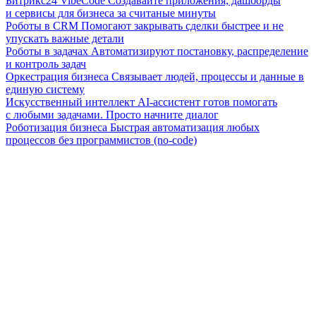
Битрикс24 VibeCode
Создавайте приложения, дашборды
и сервисы для бизнеса за считаные минуты
Роботы в CRM
Помогают закрывать сделки быстрее и не
упускать важные детали
Роботы в задачах
Автоматизируют постановку, распределение
и контроль задач
Оркестрация бизнеса
Связывает людей, процессы и данные в
единую систему
Искусственный интеллект
AI-ассистент готов помогать
с любыми задачами. Просто начните диалог
Роботизация бизнеса
Быстрая автоматизация любых
процессов без программистов (no-code)