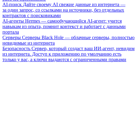
AI-поиск
Дайте своему AI свежие данные из интернета —
за один запрос, со ссылками на источники, без отдельных
контрактов с поисковиками
AI-агенты
Hermes — самообучающийся AI-агент: учится
навыкам из опыта, помнит контекст и работает с данными
портала
Серверы
Серверы Black Hole — облачные серверы, полностью
невидимые из интернета
Безопасность
Сервер, который создаст ваш ИИ-агент, невидим
из интернета. Доступ к приложению по умолчанию есть
только у вас, а ключи выдаются с ограниченными правами