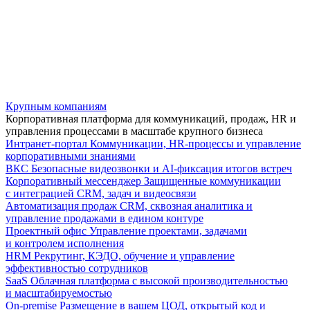
Крупным компаниям
Корпоративная платформа для коммуникаций, продаж, HR и
управления процессами в масштабе крупного бизнеса
Интранет-портал
Коммуникации, HR-процессы и управление
корпоративными знаниями
ВКС
Безопасные видеозвонки и AI-фиксация итогов встреч
Корпоративный мессенджер
Защищенные коммуникации
с интеграцией CRM, задач и видеосвязи
Автоматизация продаж
CRM, сквозная аналитика и
управление продажами в едином контуре
Проектный офис
Управление проектами, задачами
и контролем исполнения
HRM
Рекрутинг, КЭДО, обучение и управление
эффективностью сотрудников
SaaS
Облачная платформа с высокой производительностью
и масштабируемостью
On-premise
Размещение в вашем ЦОД, открытый код и