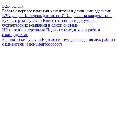
B2B-услуги
Работа с корпоративными клиентами и длинными сделками
B2B-услуги
Контроль длинных B2B-сделок на каждом этапе
Бухгалтерские услуги
Клиенты, задачи и документы
бухгалтерских компаний в одной системе
HR и подбор персонала
Подбор сотрудников и работа
с кандидатами
Юридические услуги
Единая система для ведения дел, работы
с клиентами и документооборота