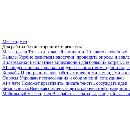
Мессенджер
Для работы без посторонних и рекламы
Мессенджер
Только для вашей компании. Никаких случайных 
Каналы
Удобно делиться новостями, проводить опросы и вовле
Видеозвонки
Бесплатные видеозвонки для больших встреч. Бе
AI в видеозвонках
Проанализирует созвоны с командой и подск
Коллабы
Пространства для работы с внешними командами и к
Опросы
Упрощают согласования и сбор мнений сотрудников
AI в чате
Поможет креативить, писать тексты, обсуждать идеи
Безопасность
Высокая степень защиты рабочей информации и
Мобильный мессенджер
Вся работа — чаты, задачи, файлы —