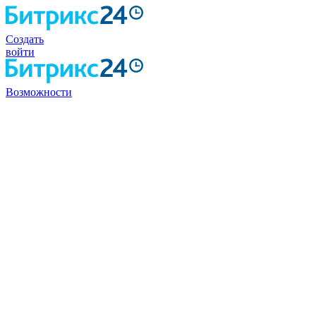
Создать
войти
Возможности