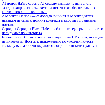
AI-поиск
Дайте своему AI свежие данные из интернета —
за один запрос, со ссылками на источники, без отдельных
контрактов с поисковиками
AI-агенты
Hermes — самообучающийся AI-агент: учится
навыкам из опыта, помнит контекст и работает с данными
портала
Серверы
Серверы Black Hole — облачные серверы, полностью
невидимые из интернета
Безопасность
Сервер, который создаст ваш ИИ-агент, невидим
из интернета. Доступ к приложению по умолчанию есть
только у вас, а ключи выдаются с ограниченными правами