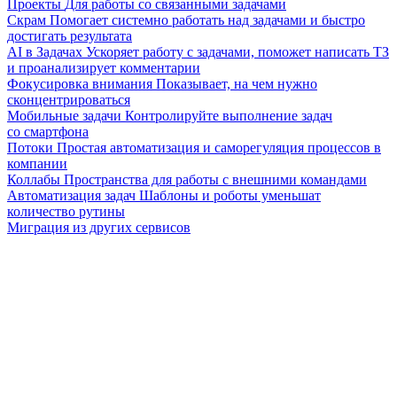
Проекты
Для работы со связанными задачами
Скрам
Помогает системно работать над задачами и быстро
достигать результата
AI в Задачах
Ускоряет работу с задачами, поможет написать ТЗ
и проанализирует комментарии
Фокусировка внимания
Показывает, на чем нужно
сконцентрироваться
Мобильные задачи
Контролируйте выполнение задач
со смартфона
Потоки
Простая автоматизация и саморегуляция процессов в
компании
Коллабы
Пространства для работы с внешними командами
Автоматизация задач
Шаблоны и роботы уменьшат
количество рутины
Миграция из других сервисов