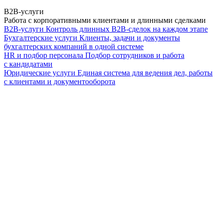
B2B-услуги
Работа с корпоративными клиентами и длинными сделками
B2B-услуги
Контроль длинных B2B-сделок на каждом этапе
Бухгалтерские услуги
Клиенты, задачи и документы
бухгалтерских компаний в одной системе
HR и подбор персонала
Подбор сотрудников и работа
с кандидатами
Юридические услуги
Единая система для ведения дел, работы
с клиентами и документооборота