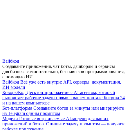
Вайбкод
Создавайте приложения, чат-боты, дашборды и сервисы
для бизнеса самостоятельно, без навыков программирования,
с помощью ИИ
Вайбкод
Всё уже есть внутри: API, серверы, документация,
ИИ-модели
Коворк/Код
Десктоп-приложение с AI-агентом, который
выполняет рабочие задачи прямо в вашем портале Битрикс24
и на вашем компьютере
Бот-платформа
Создавайте ботов за минуты или мигрируйте
из Telegram одним промптом
Модели
Готовые встраиваемые AI-модели для ваших
приложений и ботов. Опишите задачу промптом — получите
рабочее приложение