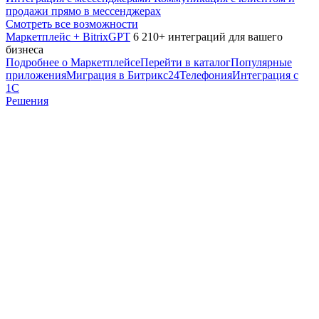
продажи прямо в мессенджерах
Смотреть все возможности
Маркетплейс + BitrixGPT
6 210+ интеграций для вашего
бизнеса
Подробнее о Маркетплейсе
Перейти в каталог
Популярные
приложения
Миграция в Битрикс24
Телефония
Интеграция с
1С
Решения