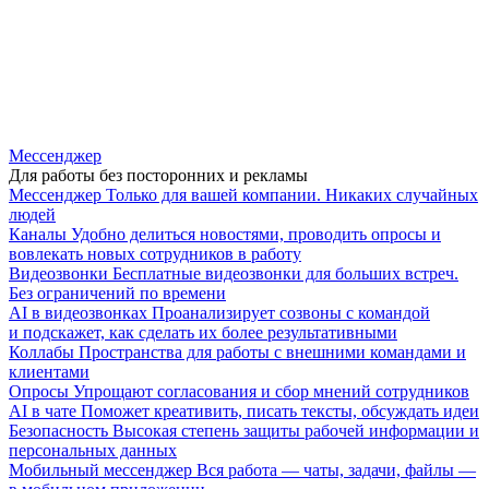
Мессенджер
Для работы без посторонних и рекламы
Мессенджер
Только для вашей компании. Никаких случайных
людей
Каналы
Удобно делиться новостями, проводить опросы и
вовлекать новых сотрудников в работу
Видеозвонки
Бесплатные видеозвонки для больших встреч.
Без ограничений по времени
AI в видеозвонках
Проанализирует созвоны с командой
и подскажет, как сделать их более результативными
Коллабы
Пространства для работы с внешними командами и
клиентами
Опросы
Упрощают согласования и сбор мнений сотрудников
AI в чате
Поможет креативить, писать тексты, обсуждать идеи
Безопасность
Высокая степень защиты рабочей информации и
персональных данных
Мобильный мессенджер
Вся работа — чаты, задачи, файлы —