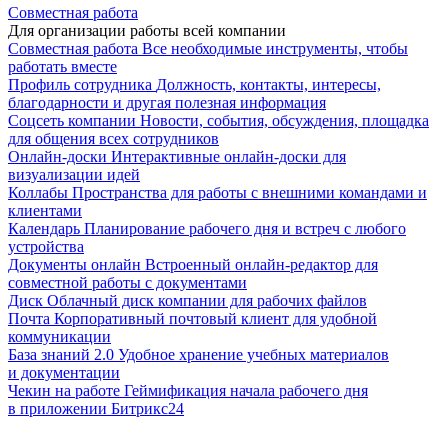
Совместная работа
Для организации работы всей компании
Совместная работа
Все необходимые инструменты, чтобы
работать вместе
Профиль сотрудника
Должность, контакты, интересы,
благодарности и другая полезная информация
Соцсеть компании
Новости, события, обсуждения, площадка
для общения всех сотрудников
Онлайн-доски
Интерактивные онлайн-доски для
визуализации идей
Коллабы
Пространства для работы с внешними командами и
клиентами
Календарь
Планирование рабочего дня и встреч с любого
устройства
Документы онлайн
Встроенный онлайн-редактор для
совместной работы с документами
Диск
Облачный диск компании для рабочих файлов
Почта
Корпоративный почтовый клиент для удобной
коммуникации
База знаний 2.0
Удобное хранение учебных материалов
и документации
Чекин на работе
Геймификация начала рабочего дня
в приложении Битрикс24