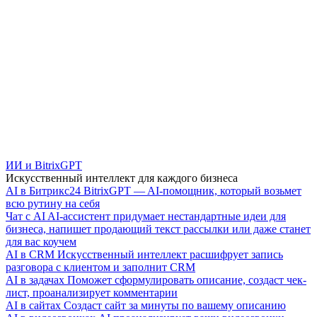
ИИ и BitrixGPT
Искусственный интеллект для каждого бизнеса
AI в Битрикс24
BitrixGPT — AI-помощник, который возьмет
всю рутину на себя
Чат с AI
AI-ассистент придумает нестандартные идеи для
бизнеса, напишет продающий текст рассылки или даже станет
для вас коучем
AI в CRM
Искусственный интеллект расшифрует запись
разговора с клиентом и заполнит CRM
AI в задачах
Поможет сформулировать описание, создаст чек-
лист, проанализирует комментарии
AI в сайтах
Создаст сайт за минуты по вашему описанию