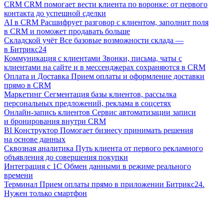
CRM
CRM помогает вести клиента по воронке: от первого
контакта до успешной сделки
AI в CRM
Расшифрует разговор с клиентом, заполнит поля
в CRM и поможет продавать больше
Складской учёт
Все базовые возможности склада —
в Битрикс24
Коммуникация с клиентами
Звонки, письма, чаты с
клиентами на сайте и в мессенджерах сохраняются в CRM
Оплата и Доставка
Прием оплаты и оформление доставки
прямо в CRM
Маркетинг
Сегментация базы клиентов, рассылка
персональных предложений, реклама в соцсетях
Онлайн-запись клиентов
Сервис автоматизации записи
и бронирования внутри CRM
BI Конструктор
Помогает бизнесу принимать решения
на основе данных
Сквозная аналитика
Путь клиента от первого рекламного
объявления до совершения покупки
Интеграция с 1С
Обмен данными в режиме реального
времени
Терминал
Прием оплаты прямо в приложении Битрикс24.
Нужен только смартфон