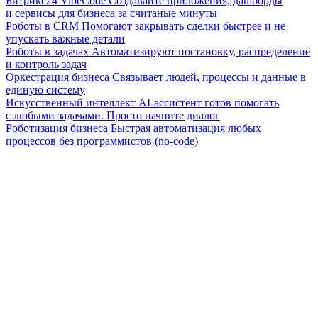
Битрикс24 VibeCode
Создавайте приложения, дашборды
и сервисы для бизнеса за считаные минуты
Роботы в CRM
Помогают закрывать сделки быстрее и не
упускать важные детали
Роботы в задачах
Автоматизируют постановку, распределение
и контроль задач
Оркестрация бизнеса
Связывает людей, процессы и данные в
единую систему
Искусственный интеллект
AI-ассистент готов помогать
с любыми задачами. Просто начните диалог
Роботизация бизнеса
Быстрая автоматизация любых
процессов без программистов (no-code)