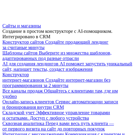
Сайты и магазины
Создание в простом конструкторе с AI-помощником.
Интегрировано в CRM
Конструктор сайтов
Создайте продающий лендинг
за считаные минуты
Шаблоны сайтов
Выберите из множества шаблонов,
адаптированных под разные отрасли
AI для создания лендингов
AI поможет запустить уникальный
сайт, напишет тексты, создаст изображения
Конструктор
интернет-магазинов
Создайте интернет-магазин без
программирования за 2 минуты
Все каналы продаж
Общайтесь с клиентами там, где им
удобно
Онлайн-запись клиентов
Сервис автоматизации записи
и бронирования внутри CRM
Складской учет
Эффективное управление товарами
и остатками. Доступ с любого устройства
Сквозная аналитика
Перед вами весь путь клиента —
от первого визита на сайт до повторных покупок
Интеграция с мессенджерами
Коммуникация с клиентом и