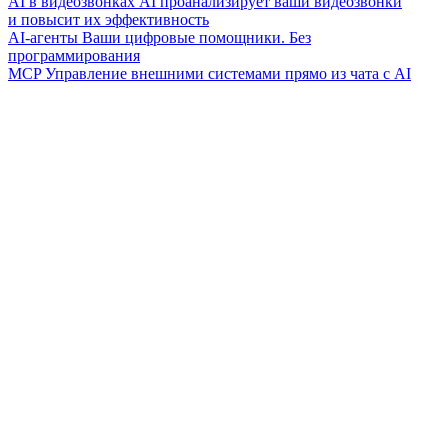
AI в видеозвонках
AI проанализирует ваши видеозвонки
и повысит их эффективность
AI-агенты
Ваши цифровые помощники. Без
программирования
MCP
Управление внешними системами прямо из чата с AI