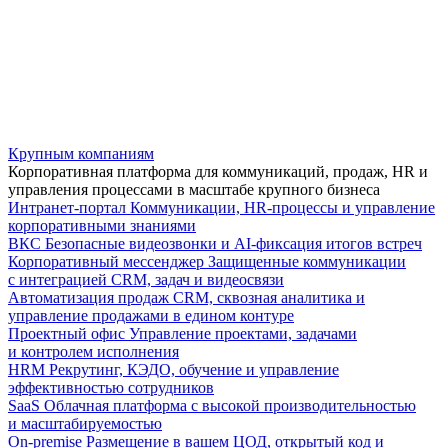
Крупным компаниям
Корпоративная платформа для коммуникаций, продаж, HR и
управления процессами в масштабе крупного бизнеса
Интранет-портал
Коммуникации, HR-процессы и управление
корпоративными знаниями
ВКС
Безопасные видеозвонки и AI-фиксация итогов встреч
Корпоративный мессенджер
Защищенные коммуникации
с интеграцией CRM, задач и видеосвязи
Автоматизация продаж
CRM, сквозная аналитика и
управление продажами в едином контуре
Проектный офис
Управление проектами, задачами
и контролем исполнения
HRM
Рекрутинг, КЭДО, обучение и управление
эффективностью сотрудников
SaaS
Облачная платформа с высокой производительностью
и масштабируемостью
On-premise
Размещение в вашем ЦОД, открытый код и