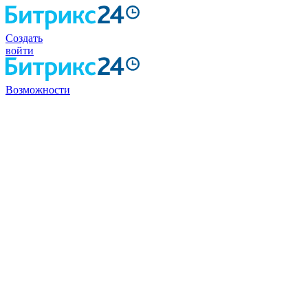
Создать
войти
Возможности