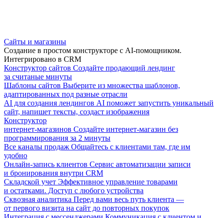
Сайты и магазины
Создание в простом конструкторе с AI-помощником.
Интегрировано в CRM
Конструктор сайтов
Создайте продающий лендинг
за считаные минуты
Шаблоны сайтов
Выберите из множества шаблонов,
адаптированных под разные отрасли
AI для создания лендингов
AI поможет запустить уникальный
сайт, напишет тексты, создаст изображения
Конструктор
интернет-магазинов
Создайте интернет-магазин без
программирования за 2 минуты
Все каналы продаж
Общайтесь с клиентами там, где им
удобно
Онлайн-запись клиентов
Сервис автоматизации записи
и бронирования внутри CRM
Складской учет
Эффективное управление товарами
и остатками. Доступ с любого устройства
Сквозная аналитика
Перед вами весь путь клиента —
от первого визита на сайт до повторных покупок
Интеграция с мессенджерами
Коммуникация с клиентом и