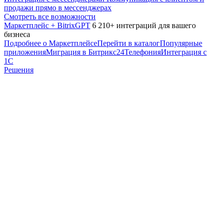
продажи прямо в мессенджерах
Смотреть все возможности
Маркетплейс + BitrixGPT
6 210+ интеграций для вашего
бизнеса
Подробнее о Маркетплейсе
Перейти в каталог
Популярные
приложения
Миграция в Битрикс24
Телефония
Интеграция с
1С
Решения