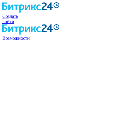
Создать
войти
Возможности