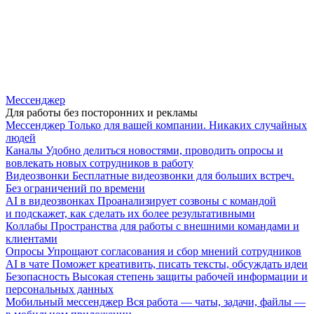
Мессенджер
Для работы без посторонних и рекламы
Мессенджер
Только для вашей компании. Никаких случайных
людей
Каналы
Удобно делиться новостями, проводить опросы и
вовлекать новых сотрудников в работу
Видеозвонки
Бесплатные видеозвонки для больших встреч.
Без ограничений по времени
AI в видеозвонках
Проанализирует созвоны с командой
и подскажет, как сделать их более результативными
Коллабы
Пространства для работы с внешними командами и
клиентами
Опросы
Упрощают согласования и сбор мнений сотрудников
AI в чате
Поможет креативить, писать тексты, обсуждать идеи
Безопасность
Высокая степень защиты рабочей информации и
персональных данных
Мобильный мессенджер
Вся работа — чаты, задачи, файлы —