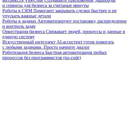
Битрикс24 VibeCode
Создавайте приложения, дашборды
и сервисы для бизнеса за считаные минуты
Роботы в CRM
Помогают закрывать сделки быстрее и не
упускать важные детали
Роботы в задачах
Автоматизируют постановку, распределение
и контроль задач
Оркестрация бизнеса
Связывает людей, процессы и данные в
единую систему
Искусственный интеллект
AI-ассистент готов помогать
с любыми задачами. Просто начните диалог
Роботизация бизнеса
Быстрая автоматизация любых
процессов без программистов (no-code)