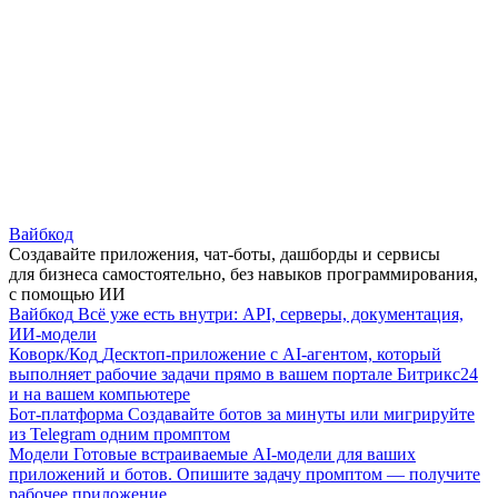
Вайбкод
Создавайте приложения, чат-боты, дашборды и сервисы
для бизнеса самостоятельно, без навыков программирования,
с помощью ИИ
Вайбкод
Всё уже есть внутри: API, серверы, документация,
ИИ-модели
Коворк/Код
Десктоп-приложение с AI-агентом, который
выполняет рабочие задачи прямо в вашем портале Битрикс24
и на вашем компьютере
Бот-платформа
Создавайте ботов за минуты или мигрируйте
из Telegram одним промптом
Модели
Готовые встраиваемые AI-модели для ваших
приложений и ботов. Опишите задачу промптом — получите
рабочее приложение