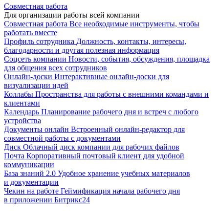
Совместная работа
Для организации работы всей компании
Совместная работа
Все необходимые инструменты, чтобы
работать вместе
Профиль сотрудника
Должность, контакты, интересы,
благодарности и другая полезная информация
Соцсеть компании
Новости, события, обсуждения, площадка
для общения всех сотрудников
Онлайн-доски
Интерактивные онлайн-доски для
визуализации идей
Коллабы
Пространства для работы с внешними командами и
клиентами
Календарь
Планирование рабочего дня и встреч с любого
устройства
Документы онлайн
Встроенный онлайн-редактор для
совместной работы с документами
Диск
Облачный диск компании для рабочих файлов
Почта
Корпоративный почтовый клиент для удобной
коммуникации
База знаний 2.0
Удобное хранение учебных материалов
и документации
Чекин на работе
Геймификация начала рабочего дня
в приложении Битрикс24