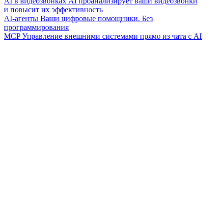
AI в видеозвонках
AI проанализирует ваши видеозвонки
и повысит их эффективность
AI-агенты
Ваши цифровые помощники. Без
программирования
MCP
Управление внешними системами прямо из чата с AI