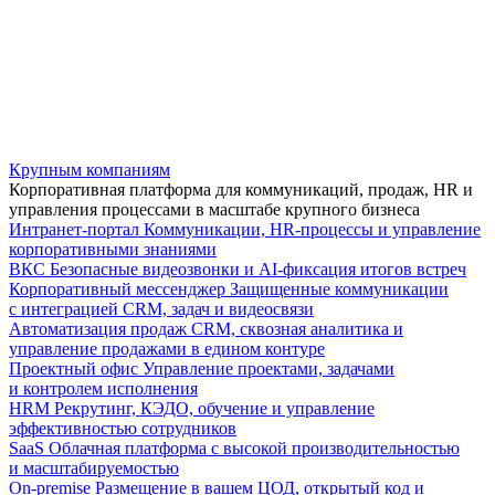
Крупным компаниям
Корпоративная платформа для коммуникаций, продаж, HR и
управления процессами в масштабе крупного бизнеса
Интранет-портал
Коммуникации, HR-процессы и управление
корпоративными знаниями
ВКС
Безопасные видеозвонки и AI-фиксация итогов встреч
Корпоративный мессенджер
Защищенные коммуникации
с интеграцией CRM, задач и видеосвязи
Автоматизация продаж
CRM, сквозная аналитика и
управление продажами в едином контуре
Проектный офис
Управление проектами, задачами
и контролем исполнения
HRM
Рекрутинг, КЭДО, обучение и управление
эффективностью сотрудников
SaaS
Облачная платформа с высокой производительностью
и масштабируемостью
On-premise
Размещение в вашем ЦОД, открытый код и