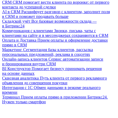
CRM
CRM помогает вести клиента по воронке: от первого
контакта до успешной сделки
AI в CRM
Расшифрует разговор с клиентом, заполнит поля
в CRM и поможет продавать больше
Складской учёт
Все базовые возможности склада —
в Битрикс24
Коммуникация с клиентами
Звонки, письма, чаты с
клиентами на сайте и в мессенджерах сохраняются в CRM
Оплата и Доставка
Прием оплаты и оформление доставки
прямо в CRM
Маркетинг
Сегментация базы клиентов, рассылка
персональных предложений, реклама в соцсетях
Онлайн-запись клиентов
Сервис автоматизации записи
и бронирования внутри CRM
BI Конструктор
Помогает бизнесу принимать решения
на основе данных
Сквозная аналитика
Путь клиента от первого рекламного
объявления до совершения покупки
Интеграция с 1С
Обмен данными в режиме реального
времени
Терминал
Прием оплаты прямо в приложении Битрикс24.
Нужен только смартфон