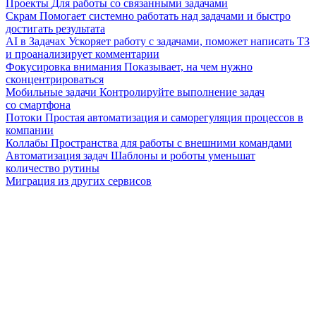
Проекты
Для работы со связанными задачами
Скрам
Помогает системно работать над задачами и быстро
достигать результата
AI в Задачах
Ускоряет работу с задачами, поможет написать ТЗ
и проанализирует комментарии
Фокусировка внимания
Показывает, на чем нужно
сконцентрироваться
Мобильные задачи
Контролируйте выполнение задач
со смартфона
Потоки
Простая автоматизация и саморегуляция процессов в
компании
Коллабы
Пространства для работы с внешними командами
Автоматизация задач
Шаблоны и роботы уменьшат
количество рутины
Миграция из других сервисов