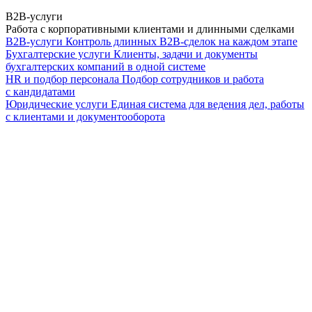
B2B-услуги
Работа с корпоративными клиентами и длинными сделками
B2B-услуги
Контроль длинных B2B-сделок на каждом этапе
Бухгалтерские услуги
Клиенты, задачи и документы
бухгалтерских компаний в одной системе
HR и подбор персонала
Подбор сотрудников и работа
с кандидатами
Юридические услуги
Единая система для ведения дел, работы
с клиентами и документооборота