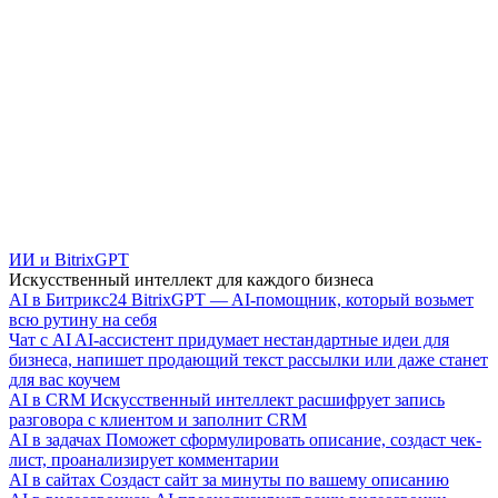
ИИ и BitrixGPT
Искусственный интеллект для каждого бизнеса
AI в Битрикс24
BitrixGPT — AI-помощник, который возьмет
всю рутину на себя
Чат с AI
AI-ассистент придумает нестандартные идеи для
бизнеса, напишет продающий текст рассылки или даже станет
для вас коучем
AI в CRM
Искусственный интеллект расшифрует запись
разговора с клиентом и заполнит CRM
AI в задачах
Поможет сформулировать описание, создаст чек-
лист, проанализирует комментарии
AI в сайтах
Создаст сайт за минуты по вашему описанию