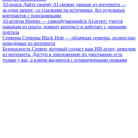
AI-поиск
Дайте своему AI свежие данные из интернета —
за один запрос, со ссылками на источники, без отдельных
контрактов с поисковиками
AI-агенты
Hermes — самообучающийся AI-агент: учится
навыкам из опыта, помнит контекст и работает с данными
портала
Серверы
Серверы Black Hole — облачные серверы, полностью
невидимые из интернета
Безопасность
Сервер, который создаст ваш ИИ-агент, невидим
из интернета. Доступ к приложению по умолчанию есть
только у вас, а ключи выдаются с ограниченными правами