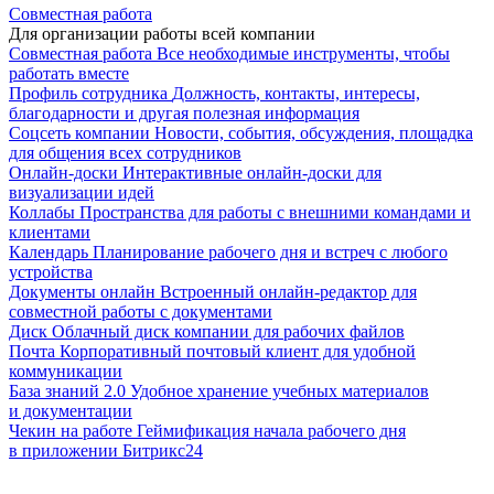
Совместная работа
Для организации работы всей компании
Совместная работа
Все необходимые инструменты, чтобы
работать вместе
Профиль сотрудника
Должность, контакты, интересы,
благодарности и другая полезная информация
Соцсеть компании
Новости, события, обсуждения, площадка
для общения всех сотрудников
Онлайн-доски
Интерактивные онлайн-доски для
визуализации идей
Коллабы
Пространства для работы с внешними командами и
клиентами
Календарь
Планирование рабочего дня и встреч с любого
устройства
Документы онлайн
Встроенный онлайн-редактор для
совместной работы с документами
Диск
Облачный диск компании для рабочих файлов
Почта
Корпоративный почтовый клиент для удобной
коммуникации
База знаний 2.0
Удобное хранение учебных материалов
и документации
Чекин на работе
Геймификация начала рабочего дня
в приложении Битрикс24