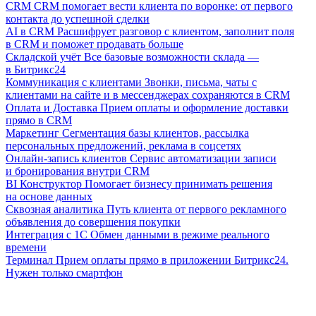
CRM
CRM помогает вести клиента по воронке: от первого
контакта до успешной сделки
AI в CRM
Расшифрует разговор с клиентом, заполнит поля
в CRM и поможет продавать больше
Складской учёт
Все базовые возможности склада —
в Битрикс24
Коммуникация с клиентами
Звонки, письма, чаты с
клиентами на сайте и в мессенджерах сохраняются в CRM
Оплата и Доставка
Прием оплаты и оформление доставки
прямо в CRM
Маркетинг
Сегментация базы клиентов, рассылка
персональных предложений, реклама в соцсетях
Онлайн-запись клиентов
Сервис автоматизации записи
и бронирования внутри CRM
BI Конструктор
Помогает бизнесу принимать решения
на основе данных
Сквозная аналитика
Путь клиента от первого рекламного
объявления до совершения покупки
Интеграция с 1С
Обмен данными в режиме реального
времени
Терминал
Прием оплаты прямо в приложении Битрикс24.
Нужен только смартфон