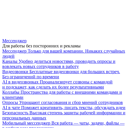
Мессенджер
Для работы без посторонних и рекламы
Мессенджер
Только для вашей компании. Никаких случайных
людей
Каналы
Удобно делиться новостями, проводить опросы и
вовлекать новых сотрудников в работу
Видеозвонки
Бесплатные видеозвонки для больших встреч.
Без ограничений по времени
AI в видеозвонках
Проанализирует созвоны с командой
и подскажет, как сделать их более результативными
Коллабы
Пространства для работы с внешними командами и
клиентами
Опросы
Упрощают согласования и сбор мнений сотрудников
AI в чате
Поможет креативить, писать тексты, обсуждать идеи
Безопасность
Высокая степень защиты рабочей информации и
персональных данных
Мобильный мессенджер
Вся работа — чаты, задачи, файлы —