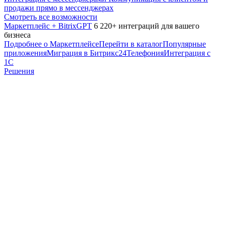
продажи прямо в мессенджерах
Смотреть все возможности
Маркетплейс + BitrixGPT
6 220+ интеграций для вашего
бизнеса
Подробнее о Маркетплейсе
Перейти в каталог
Популярные
приложения
Миграция в Битрикс24
Телефония
Интеграция с
1С
Решения