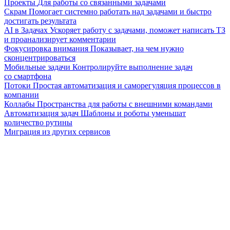
Проекты
Для работы со связанными задачами
Скрам
Помогает системно работать над задачами и быстро
достигать результата
AI в Задачах
Ускоряет работу с задачами, поможет написать ТЗ
и проанализирует комментарии
Фокусировка внимания
Показывает, на чем нужно
сконцентрироваться
Мобильные задачи
Контролируйте выполнение задач
со смартфона
Потоки
Простая автоматизация и саморегуляция процессов в
компании
Коллабы
Пространства для работы с внешними командами
Автоматизация задач
Шаблоны и роботы уменьшат
количество рутины
Миграция из других сервисов