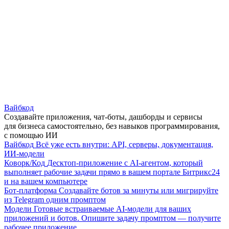
Вайбкод
Создавайте приложения, чат-боты, дашборды и сервисы
для бизнеса самостоятельно, без навыков программирования,
с помощью ИИ
Вайбкод
Всё уже есть внутри: API, серверы, документация,
ИИ-модели
Коворк/Код
Десктоп-приложение с AI-агентом, который
выполняет рабочие задачи прямо в вашем портале Битрикс24
и на вашем компьютере
Бот-платформа
Создавайте ботов за минуты или мигрируйте
из Telegram одним промптом
Модели
Готовые встраиваемые AI-модели для ваших
приложений и ботов. Опишите задачу промптом — получите
рабочее приложение