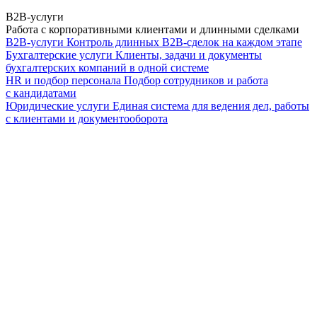
B2B-услуги
Работа с корпоративными клиентами и длинными сделками
B2B-услуги
Контроль длинных B2B-сделок на каждом этапе
Бухгалтерские услуги
Клиенты, задачи и документы
бухгалтерских компаний в одной системе
HR и подбор персонала
Подбор сотрудников и работа
с кандидатами
Юридические услуги
Единая система для ведения дел, работы
с клиентами и документооборота