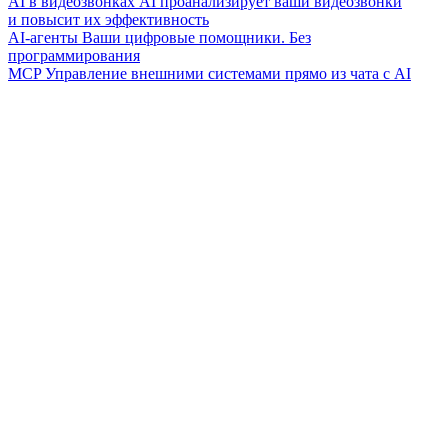
AI в видеозвонках
AI проанализирует ваши видеозвонки
и повысит их эффективность
AI-агенты
Ваши цифровые помощники. Без
программирования
MCP
Управление внешними системами прямо из чата с AI