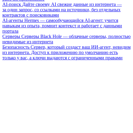
AI-поиск
Дайте своему AI свежие данные из интернета —
за один запрос, со ссылками на источники, без отдельных
контрактов с поисковиками
AI-агенты
Hermes — самообучающийся AI-агент: учится
навыкам из опыта, помнит контекст и работает с данными
портала
Серверы
Серверы Black Hole — облачные серверы, полностью
невидимые из интернета
Безопасность
Сервер, который создаст ваш ИИ-агент, невидим
из интернета. Доступ к приложению по умолчанию есть
только у вас, а ключи выдаются с ограниченными правами