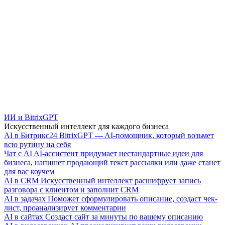
ИИ и BitrixGPT
Искусственный интеллект для каждого бизнеса
AI в Битрикс24
BitrixGPT — AI-помощник, который возьмет
всю рутину на себя
Чат с AI
AI-ассистент придумает нестандартные идеи для
бизнеса, напишет продающий текст рассылки или даже станет
для вас коучем
AI в CRM
Искусственный интеллект расшифрует запись
разговора с клиентом и заполнит CRM
AI в задачах
Поможет сформулировать описание, создаст чек-
лист, проанализирует комментарии
AI в сайтах
Создаст сайт за минуты по вашему описанию