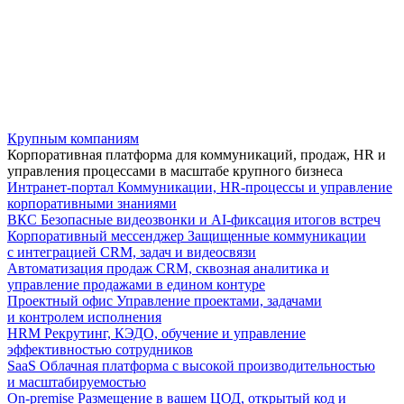
Крупным компаниям
Корпоративная платформа для коммуникаций, продаж, HR и
управления процессами в масштабе крупного бизнеса
Интранет-портал
Коммуникации, HR-процессы и управление
корпоративными знаниями
ВКС
Безопасные видеозвонки и AI-фиксация итогов встреч
Корпоративный мессенджер
Защищенные коммуникации
с интеграцией CRM, задач и видеосвязи
Автоматизация продаж
CRM, сквозная аналитика и
управление продажами в едином контуре
Проектный офис
Управление проектами, задачами
и контролем исполнения
HRM
Рекрутинг, КЭДО, обучение и управление
эффективностью сотрудников
SaaS
Облачная платформа с высокой производительностью
и масштабируемостью
On-premise
Размещение в вашем ЦОД, открытый код и