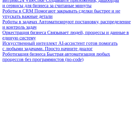
Битрикс24 VibeCode
Создавайте приложения, дашборды
и сервисы для бизнеса за считаные минуты
Роботы в CRM
Помогают закрывать сделки быстрее и не
упускать важные детали
Роботы в задачах
Автоматизируют постановку, распределение
и контроль задач
Оркестрация бизнеса
Связывает людей, процессы и данные в
единую систему
Искусственный интеллект
AI-ассистент готов помогать
с любыми задачами. Просто начните диалог
Роботизация бизнеса
Быстрая автоматизация любых
процессов без программистов (no-code)