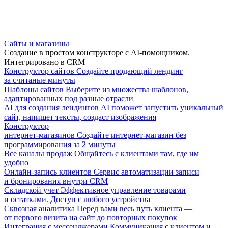
Сайты и магазины
Создание в простом конструкторе с AI-помощником.
Интегрировано в CRM
Конструктор сайтов
Создайте продающий лендинг
за считаные минуты
Шаблоны сайтов
Выберите из множества шаблонов,
адаптированных под разные отрасли
AI для создания лендингов
AI поможет запустить уникальный
сайт, напишет тексты, создаст изображения
Конструктор
интернет-магазинов
Создайте интернет-магазин без
программирования за 2 минуты
Все каналы продаж
Общайтесь с клиентами там, где им
удобно
Онлайн-запись клиентов
Сервис автоматизации записи
и бронирования внутри CRM
Складской учет
Эффективное управление товарами
и остатками. Доступ с любого устройства
Сквозная аналитика
Перед вами весь путь клиента —
от первого визита на сайт до повторных покупок
Интеграция с мессенджерами
Коммуникация с клиентом и