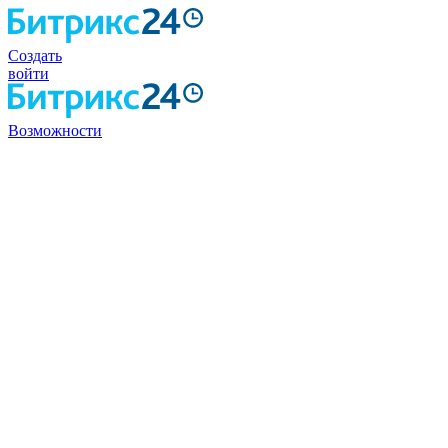
Создать
войти
Возможности