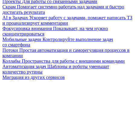
Проекты
Для работы со связанными задачами
Скрам
Помогает системно работать над задачами и быстро
достигать результата
AI в Задачах
Ускоряет работу с задачами, поможет написать ТЗ
и проанализирует комментарии
Фокусировка внимания
Показывает, на чем нужно
сконцентрироваться
Мобильные задачи
Контролируйте выполнение задач
со смартфона
Потоки
Простая автоматизация и саморегуляция процессов в
компании
Коллабы
Пространства для работы с внешними командами
Автоматизация задач
Шаблоны и роботы уменьшат
количество рутины
Миграция из других сервисов