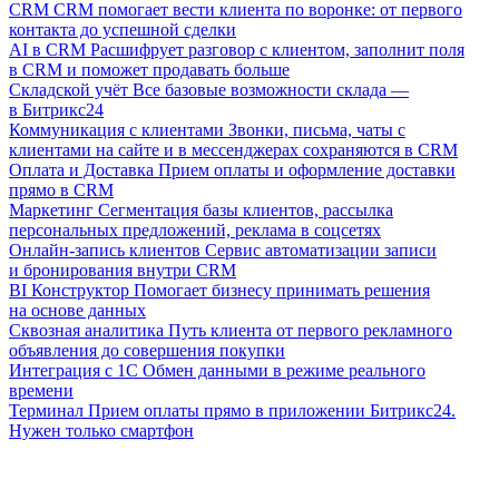
CRM
CRM помогает вести клиента по воронке: от первого
контакта до успешной сделки
AI в CRM
Расшифрует разговор с клиентом, заполнит поля
в CRM и поможет продавать больше
Складской учёт
Все базовые возможности склада —
в Битрикс24
Коммуникация с клиентами
Звонки, письма, чаты с
клиентами на сайте и в мессенджерах сохраняются в CRM
Оплата и Доставка
Прием оплаты и оформление доставки
прямо в CRM
Маркетинг
Сегментация базы клиентов, рассылка
персональных предложений, реклама в соцсетях
Онлайн-запись клиентов
Сервис автоматизации записи
и бронирования внутри CRM
BI Конструктор
Помогает бизнесу принимать решения
на основе данных
Сквозная аналитика
Путь клиента от первого рекламного
объявления до совершения покупки
Интеграция с 1С
Обмен данными в режиме реального
времени
Терминал
Прием оплаты прямо в приложении Битрикс24.
Нужен только смартфон