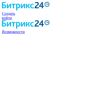
Создать
войти
Возможности