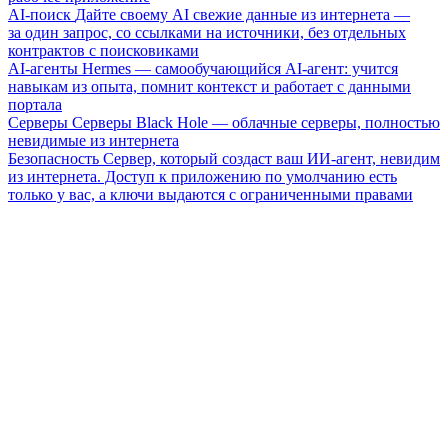
AI-поиск
Дайте своему AI свежие данные из интернета —
за один запрос, со ссылками на источники, без отдельных
контрактов с поисковиками
AI-агенты
Hermes — самообучающийся AI-агент: учится
навыкам из опыта, помнит контекст и работает с данными
портала
Серверы
Серверы Black Hole — облачные серверы, полностью
невидимые из интернета
Безопасность
Сервер, который создаст ваш ИИ-агент, невидим
из интернета. Доступ к приложению по умолчанию есть
только у вас, а ключи выдаются с ограниченными правами