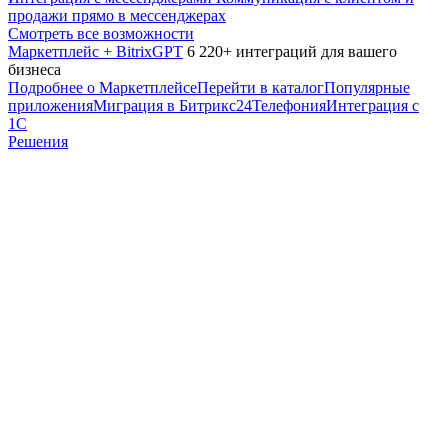
продажи прямо в мессенджерах
Смотреть все возможности
Маркетплейс + BitrixGPT
6 220+ интеграций для вашего
бизнеса
Подробнее о Маркетплейсе
Перейти в каталог
Популярные
приложения
Миграция в Битрикс24
Телефония
Интеграция с
1С
Решения