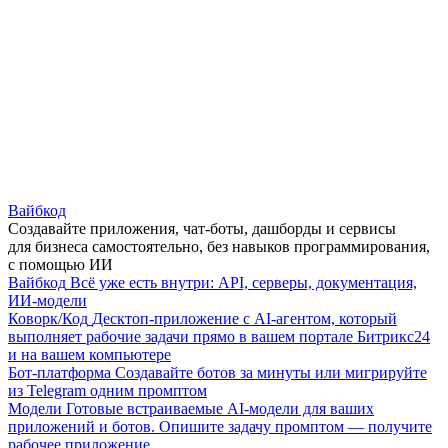
Вайбкод
Создавайте приложения, чат-боты, дашборды и сервисы
для бизнеса самостоятельно, без навыков программирования,
с помощью ИИ
Вайбкод
Всё уже есть внутри: API, серверы, документация,
ИИ-модели
Коворк/Код
Десктоп-приложение с AI-агентом, который
выполняет рабочие задачи прямо в вашем портале Битрикс24
и на вашем компьютере
Бот-платформа
Создавайте ботов за минуты или мигрируйте
из Telegram одним промптом
Модели
Готовые встраиваемые AI-модели для ваших
приложений и ботов. Опишите задачу промптом — получите
рабочее приложение