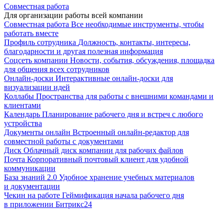
Совместная работа
Для организации работы всей компании
Совместная работа
Все необходимые инструменты, чтобы
работать вместе
Профиль сотрудника
Должность, контакты, интересы,
благодарности и другая полезная информация
Соцсеть компании
Новости, события, обсуждения, площадка
для общения всех сотрудников
Онлайн-доски
Интерактивные онлайн-доски для
визуализации идей
Коллабы
Пространства для работы с внешними командами и
клиентами
Календарь
Планирование рабочего дня и встреч с любого
устройства
Документы онлайн
Встроенный онлайн-редактор для
совместной работы с документами
Диск
Облачный диск компании для рабочих файлов
Почта
Корпоративный почтовый клиент для удобной
коммуникации
База знаний 2.0
Удобное хранение учебных материалов
и документации
Чекин на работе
Геймификация начала рабочего дня
в приложении Битрикс24