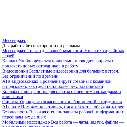
Мессенджер
Для работы без посторонних и рекламы
Мессенджер
Только для вашей компании. Никаких случайных
людей
Каналы
Удобно делиться новостями, проводить опросы и
вовлекать новых сотрудников в работу
Видеозвонки
Бесплатные видеозвонки для больших встреч.
Без ограничений по времени
AI в видеозвонках
Проанализирует созвоны с командой
и подскажет, как сделать их более результативными
Коллабы
Пространства для работы с внешними командами и
клиентами
Опросы
Упрощают согласования и сбор мнений сотрудников
AI в чате
Поможет креативить, писать тексты, обсуждать идеи
Безопасность
Высокая степень защиты рабочей информации и
персональных данных
Мобильный мессенджер
Вся работа — чаты, задачи, файлы —