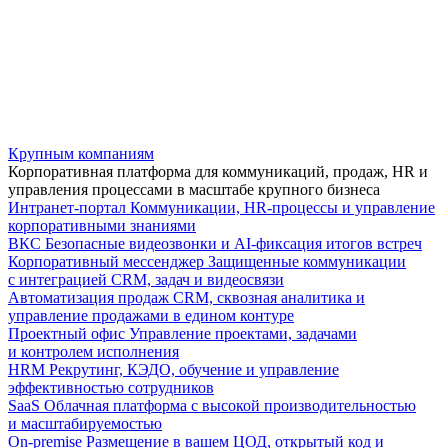
Крупным компаниям
Корпоративная платформа для коммуникаций, продаж, HR и
управления процессами в масштабе крупного бизнеса
Интранет-портал
Коммуникации, HR-процессы и управление
корпоративными знаниями
ВКС
Безопасные видеозвонки и AI-фиксация итогов встреч
Корпоративный мессенджер
Защищенные коммуникации
с интеграцией CRM, задач и видеосвязи
Автоматизация продаж
CRM, сквозная аналитика и
управление продажами в едином контуре
Проектный офис
Управление проектами, задачами
и контролем исполнения
HRM
Рекрутинг, КЭДО, обучение и управление
эффективностью сотрудников
SaaS
Облачная платформа с высокой производительностью
и масштабируемостью
On-premise
Размещение в вашем ЦОД, открытый код и