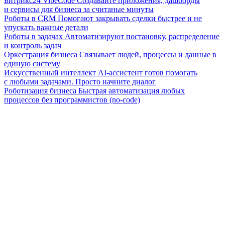
Битрикс24 VibeCode
Создавайте приложения, дашборды
и сервисы для бизнеса за считаные минуты
Роботы в CRM
Помогают закрывать сделки быстрее и не
упускать важные детали
Роботы в задачах
Автоматизируют постановку, распределение
и контроль задач
Оркестрация бизнеса
Связывает людей, процессы и данные в
единую систему
Искусственный интеллект
AI-ассистент готов помогать
с любыми задачами. Просто начните диалог
Роботизация бизнеса
Быстрая автоматизация любых
процессов без программистов (no-code)