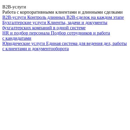
B2B-услуги
Работа с корпоративными клиентами и длинными сделками
B2B-услуги
Контроль длинных B2B-сделок на каждом этапе
Бухгалтерские услуги
Клиенты, задачи и документы
бухгалтерских компаний в одной системе
HR и подбор персонала
Подбор сотрудников и работа
с кандидатами
Юридические услуги
Единая система для ведения дел, работы
с клиентами и документооборота