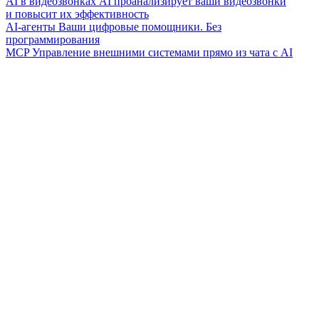
AI в видеозвонках
AI проанализирует ваши видеозвонки
и повысит их эффективность
AI-агенты
Ваши цифровые помощники. Без
программирования
MCP
Управление внешними системами прямо из чата с AI