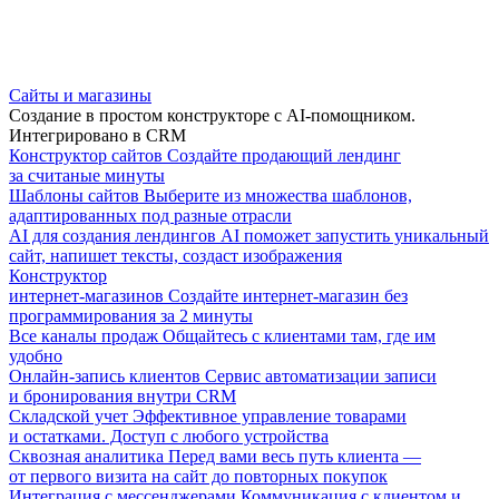
Сайты и магазины
Создание в простом конструкторе с AI-помощником.
Интегрировано в CRM
Конструктор сайтов
Создайте продающий лендинг
за считаные минуты
Шаблоны сайтов
Выберите из множества шаблонов,
адаптированных под разные отрасли
AI для создания лендингов
AI поможет запустить уникальный
сайт, напишет тексты, создаст изображения
Конструктор
интернет-магазинов
Создайте интернет-магазин без
программирования за 2 минуты
Все каналы продаж
Общайтесь с клиентами там, где им
удобно
Онлайн-запись клиентов
Сервис автоматизации записи
и бронирования внутри CRM
Складской учет
Эффективное управление товарами
и остатками. Доступ с любого устройства
Сквозная аналитика
Перед вами весь путь клиента —
от первого визита на сайт до повторных покупок
Интеграция с мессенджерами
Коммуникация с клиентом и