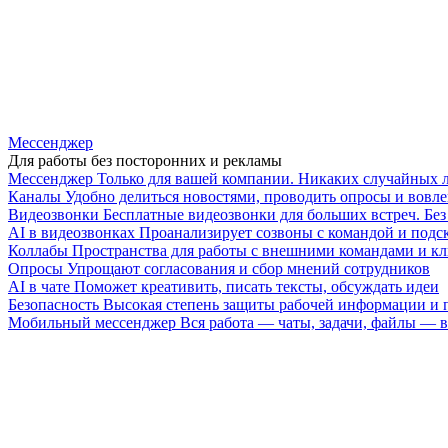
Мессенджер
Для работы без посторонних и рекламы
Мессенджер
Только для вашей компании. Никаких случайных 
Каналы
Удобно делиться новостями, проводить опросы и вовле
Видеозвонки
Бесплатные видеозвонки для больших встреч. Бе
AI в видеозвонках
Проанализирует созвоны с командой и подск
Коллабы
Пространства для работы с внешними командами и к
Опросы
Упрощают согласования и сбор мнений сотрудников
AI в чате
Поможет креативить, писать тексты, обсуждать идеи
Безопасность
Высокая степень защиты рабочей информации и
Мобильный мессенджер
Вся работа — чаты, задачи, файлы —