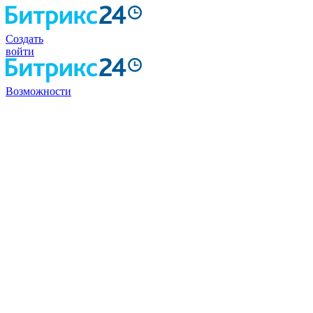
Создать
войти
Возможности