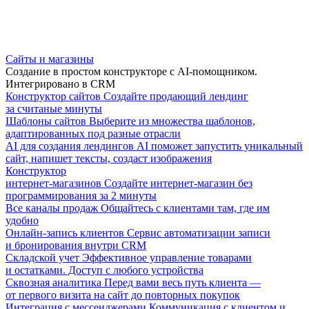
Сайты и магазины
Создание в простом конструкторе с AI-помощником.
Интегрировано в CRM
Конструктор сайтов
Создайте продающий лендинг
за считаные минуты
Шаблоны сайтов
Выберите из множества шаблонов,
адаптированных под разные отрасли
AI для создания лендингов
AI поможет запустить уникальный
сайт, напишет тексты, создаст изображения
Конструктор
интернет-магазинов
Создайте интернет-магазин без
программирования за 2 минуты
Все каналы продаж
Общайтесь с клиентами там, где им
удобно
Онлайн-запись клиентов
Сервис автоматизации записи
и бронирования внутри CRM
Складской учет
Эффективное управление товарами
и остатками. Доступ с любого устройства
Сквозная аналитика
Перед вами весь путь клиента —
от первого визита на сайт до повторных покупок
Интеграция с мессенджерами
Коммуникация с клиентом и