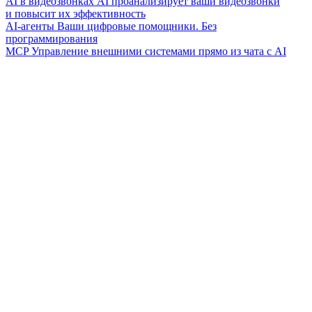
AI в видеозвонках
AI проанализирует ваши видеозвонки
и повысит их эффективность
AI-агенты
Ваши цифровые помощники. Без
программирования
MCP
Управление внешними системами прямо из чата с AI