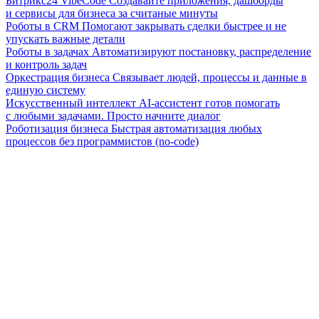
Битрикс24 VibeCode
Создавайте приложения, дашборды
и сервисы для бизнеса за считаные минуты
Роботы в CRM
Помогают закрывать сделки быстрее и не
упускать важные детали
Роботы в задачах
Автоматизируют постановку, распределение
и контроль задач
Оркестрация бизнеса
Связывает людей, процессы и данные в
единую систему
Искусственный интеллект
AI-ассистент готов помогать
с любыми задачами. Просто начните диалог
Роботизация бизнеса
Быстрая автоматизация любых
процессов без программистов (no-code)