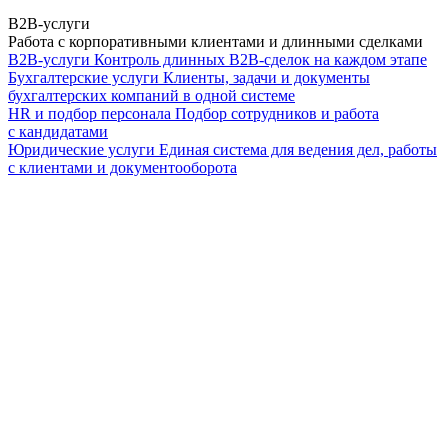
B2B-услуги
Работа с корпоративными клиентами и длинными сделками
B2B-услуги
Контроль длинных B2B-сделок на каждом этапе
Бухгалтерские услуги
Клиенты, задачи и документы
бухгалтерских компаний в одной системе
HR и подбор персонала
Подбор сотрудников и работа
с кандидатами
Юридические услуги
Единая система для ведения дел, работы
с клиентами и документооборота