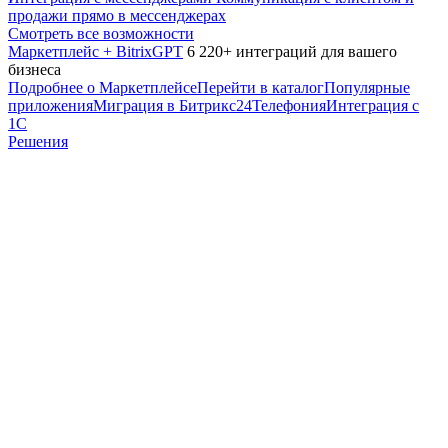
продажи прямо в мессенджерах
Смотреть все возможности
Маркетплейс + BitrixGPT
6 220+ интеграций для вашего
бизнеса
Подробнее о Маркетплейсе
Перейти в каталог
Популярные
приложения
Миграция в Битрикс24
Телефония
Интеграция с
1С
Решения