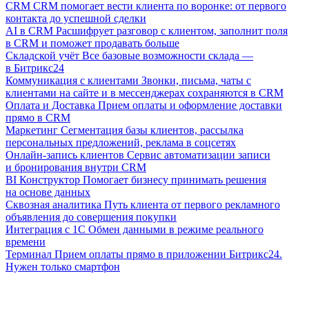
CRM
CRM помогает вести клиента по воронке: от первого
контакта до успешной сделки
AI в CRM
Расшифрует разговор с клиентом, заполнит поля
в CRM и поможет продавать больше
Складской учёт
Все базовые возможности склада —
в Битрикс24
Коммуникация с клиентами
Звонки, письма, чаты с
клиентами на сайте и в мессенджерах сохраняются в CRM
Оплата и Доставка
Прием оплаты и оформление доставки
прямо в CRM
Маркетинг
Сегментация базы клиентов, рассылка
персональных предложений, реклама в соцсетях
Онлайн-запись клиентов
Сервис автоматизации записи
и бронирования внутри CRM
BI Конструктор
Помогает бизнесу принимать решения
на основе данных
Сквозная аналитика
Путь клиента от первого рекламного
объявления до совершения покупки
Интеграция с 1С
Обмен данными в режиме реального
времени
Терминал
Прием оплаты прямо в приложении Битрикс24.
Нужен только смартфон