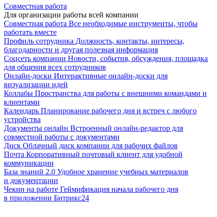
Совместная работа
Для организации работы всей компании
Совместная работа
Все необходимые инструменты, чтобы
работать вместе
Профиль сотрудника
Должность, контакты, интересы,
благодарности и другая полезная информация
Соцсеть компании
Новости, события, обсуждения, площадка
для общения всех сотрудников
Онлайн-доски
Интерактивные онлайн-доски для
визуализации идей
Коллабы
Пространства для работы с внешними командами и
клиентами
Календарь
Планирование рабочего дня и встреч с любого
устройства
Документы онлайн
Встроенный онлайн-редактор для
совместной работы с документами
Диск
Облачный диск компании для рабочих файлов
Почта
Корпоративный почтовый клиент для удобной
коммуникации
База знаний 2.0
Удобное хранение учебных материалов
и документации
Чекин на работе
Геймификация начала рабочего дня
в приложении Битрикс24