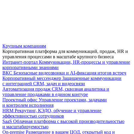
Крупным компаниям
Корпоративная платформа для коммуникаций, продаж, HR и
управления процессами в масштабе крупного бизнеса
Интранет-портал
Коммуникации, HR-процессы и управление
корпоративными знаниями
ВКС
Безопасные видеозвонки и AI-фиксация итогов встреч
Корпоративный мессенджер
Защищенные коммуникации
с интеграцией CRM, задач и видеосвязи
Автоматизация продаж
CRM, сквозная аналитика и
управление продажами в едином контуре
Проектный офис
Управление проектами, задачами
и контролем исполнения
HRM
Рекрутинг, КЭДО, обучение и управление
эффективностью сотрудников
SaaS
Облачная платформа с высокой производительностью
и масштабируемостью
On-premise
Размещение в вашем ЦОД, открытый код и