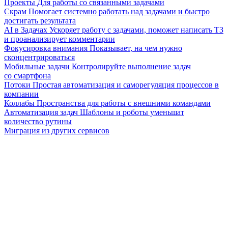
Проекты
Для работы со связанными задачами
Скрам
Помогает системно работать над задачами и быстро
достигать результата
AI в Задачах
Ускоряет работу с задачами, поможет написать ТЗ
и проанализирует комментарии
Фокусировка внимания
Показывает, на чем нужно
сконцентрироваться
Мобильные задачи
Контролируйте выполнение задач
со смартфона
Потоки
Простая автоматизация и саморегуляция процессов в
компании
Коллабы
Пространства для работы с внешними командами
Автоматизация задач
Шаблоны и роботы уменьшат
количество рутины
Миграция из других сервисов