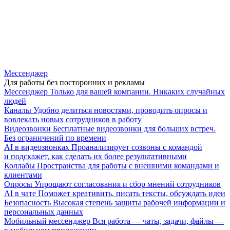
Мессенджер
Для работы без посторонних и рекламы
Мессенджер
Только для вашей компании. Никаких случайных
людей
Каналы
Удобно делиться новостями, проводить опросы и
вовлекать новых сотрудников в работу
Видеозвонки
Бесплатные видеозвонки для больших встреч.
Без ограничений по времени
AI в видеозвонках
Проанализирует созвоны с командой
и подскажет, как сделать их более результативными
Коллабы
Пространства для работы с внешними командами и
клиентами
Опросы
Упрощают согласования и сбор мнений сотрудников
AI в чате
Поможет креативить, писать тексты, обсуждать идеи
Безопасность
Высокая степень защиты рабочей информации и
персональных данных
Мобильный мессенджер
Вся работа — чаты, задачи, файлы —