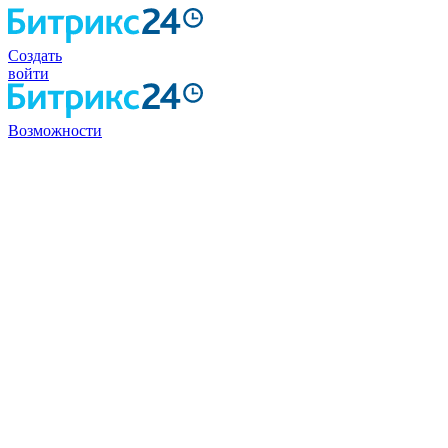
Создать
войти
Возможности