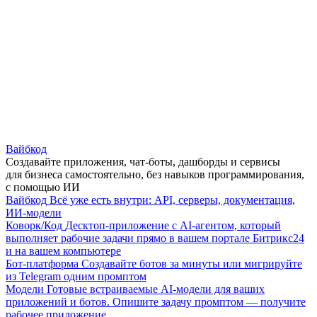
Вайбкод
Создавайте приложения, чат-боты, дашборды и сервисы
для бизнеса самостоятельно, без навыков программирования,
с помощью ИИ
Вайбкод
Всё уже есть внутри: API, серверы, документация,
ИИ-модели
Коворк/Код
Десктоп-приложение с AI-агентом, который
выполняет рабочие задачи прямо в вашем портале Битрикс24
и на вашем компьютере
Бот-платформа
Создавайте ботов за минуты или мигрируйте
из Telegram одним промптом
Модели
Готовые встраиваемые AI-модели для ваших
приложений и ботов. Опишите задачу промптом — получите
рабочее приложение