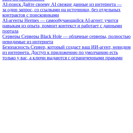
AI-поиск
Дайте своему AI свежие данные из интернета —
за один запрос, со ссылками на источники, без отдельных
контрактов с поисковиками
AI-агенты
Hermes — самообучающийся AI-агент: учится
навыкам из опыта, помнит контекст и работает с данными
портала
Серверы
Серверы Black Hole — облачные серверы, полностью
невидимые из интернета
Безопасность
Сервер, который создаст ваш ИИ-агент, невидим
из интернета. Доступ к приложению по умолчанию есть
только у вас, а ключи выдаются с ограниченными правами