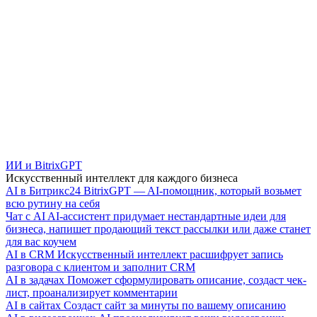
ИИ и BitrixGPT
Искусственный интеллект для каждого бизнеса
AI в Битрикс24
BitrixGPT — AI-помощник, который возьмет
всю рутину на себя
Чат с AI
AI-ассистент придумает нестандартные идеи для
бизнеса, напишет продающий текст рассылки или даже станет
для вас коучем
AI в CRM
Искусственный интеллект расшифрует запись
разговора с клиентом и заполнит CRM
AI в задачах
Поможет сформулировать описание, создаст чек-
лист, проанализирует комментарии
AI в сайтах
Создаст сайт за минуты по вашему описанию