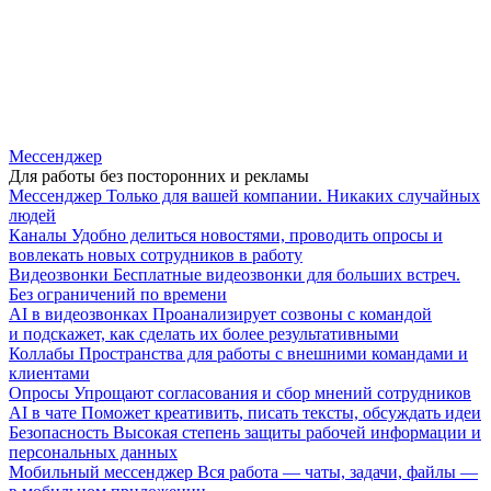
Мессенджер
Для работы без посторонних и рекламы
Мессенджер
Только для вашей компании. Никаких случайных
людей
Каналы
Удобно делиться новостями, проводить опросы и
вовлекать новых сотрудников в работу
Видеозвонки
Бесплатные видеозвонки для больших встреч.
Без ограничений по времени
AI в видеозвонках
Проанализирует созвоны с командой
и подскажет, как сделать их более результативными
Коллабы
Пространства для работы с внешними командами и
клиентами
Опросы
Упрощают согласования и сбор мнений сотрудников
AI в чате
Поможет креативить, писать тексты, обсуждать идеи
Безопасность
Высокая степень защиты рабочей информации и
персональных данных
Мобильный мессенджер
Вся работа — чаты, задачи, файлы —