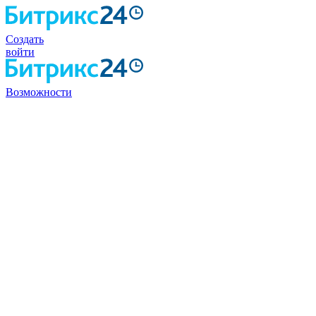
Создать
войти
Возможности