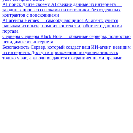
AI-поиск
Дайте своему AI свежие данные из интернета —
за один запрос, со ссылками на источники, без отдельных
контрактов с поисковиками
AI-агенты
Hermes — самообучающийся AI-агент: учится
навыкам из опыта, помнит контекст и работает с данными
портала
Серверы
Серверы Black Hole — облачные серверы, полностью
невидимые из интернета
Безопасность
Сервер, который создаст ваш ИИ-агент, невидим
из интернета. Доступ к приложению по умолчанию есть
только у вас, а ключи выдаются с ограниченными правами