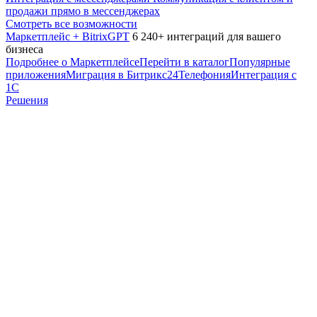
продажи прямо в мессенджерах
Смотреть все возможности
Маркетплейс + BitrixGPT
6 240+ интеграций для вашего
бизнеса
Подробнее о Маркетплейсе
Перейти в каталог
Популярные
приложения
Миграция в Битрикс24
Телефония
Интеграция с
1С
Решения