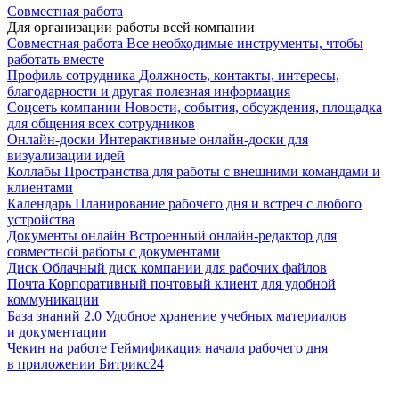
Совместная работа
Для организации работы всей компании
Совместная работа
Все необходимые инструменты, чтобы
работать вместе
Профиль сотрудника
Должность, контакты, интересы,
благодарности и другая полезная информация
Соцсеть компании
Новости, события, обсуждения, площадка
для общения всех сотрудников
Онлайн-доски
Интерактивные онлайн-доски для
визуализации идей
Коллабы
Пространства для работы с внешними командами и
клиентами
Календарь
Планирование рабочего дня и встреч с любого
устройства
Документы онлайн
Встроенный онлайн-редактор для
совместной работы с документами
Диск
Облачный диск компании для рабочих файлов
Почта
Корпоративный почтовый клиент для удобной
коммуникации
База знаний 2.0
Удобное хранение учебных материалов
и документации
Чекин на работе
Геймификация начала рабочего дня
в приложении Битрикс24