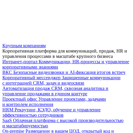
Крупным компаниям
Корпоративная платформа для коммуникаций, продаж, HR и
управления процессами в масштабе крупного бизнеса
Интранет-портал
Коммуникации, HR-процессы и управление
корпоративными знаниями
ВКС
Безопасные видеозвонки и AI-фиксация итогов встреч
Корпоративный мессенджер
Защищенные коммуникации
с интеграцией CRM, задач и видеосвязи
Автоматизация продаж
CRM, сквозная аналитика и
управление продажами в едином контуре
Проектный офис
Управление проектами, задачами
и контролем исполнения
HRM
Рекрутинг, КЭДО, обучение и управление
эффективностью сотрудников
SaaS
Облачная платформа с высокой производительностью
и масштабируемостью
On-premise
Размещение в вашем ЦОД, открытый код и