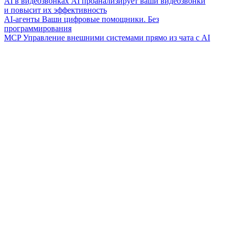
AI в видеозвонках
AI проанализирует ваши видеозвонки
и повысит их эффективность
AI-агенты
Ваши цифровые помощники. Без
программирования
MCP
Управление внешними системами прямо из чата с AI