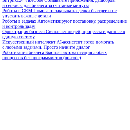
Битрикс24 VibeCode
Создавайте приложения, дашборды
и сервисы для бизнеса за считаные минуты
Роботы в CRM
Помогают закрывать сделки быстрее и не
упускать важные детали
Роботы в задачах
Автоматизируют постановку, распределение
и контроль задач
Оркестрация бизнеса
Связывает людей, процессы и данные в
единую систему
Искусственный интеллект
AI-ассистент готов помогать
с любыми задачами. Просто начните диалог
Роботизация бизнеса
Быстрая автоматизация любых
процессов без программистов (no-code)