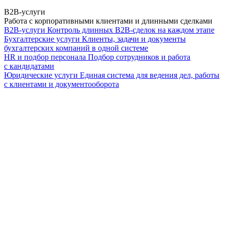
B2B-услуги
Работа с корпоративными клиентами и длинными сделками
B2B-услуги
Контроль длинных B2B-сделок на каждом этапе
Бухгалтерские услуги
Клиенты, задачи и документы
бухгалтерских компаний в одной системе
HR и подбор персонала
Подбор сотрудников и работа
с кандидатами
Юридические услуги
Единая система для ведения дел, работы
с клиентами и документооборота