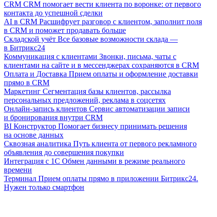
CRM
CRM помогает вести клиента по воронке: от первого
контакта до успешной сделки
AI в CRM
Расшифрует разговор с клиентом, заполнит поля
в CRM и поможет продавать больше
Складской учёт
Все базовые возможности склада —
в Битрикс24
Коммуникация с клиентами
Звонки, письма, чаты с
клиентами на сайте и в мессенджерах сохраняются в CRM
Оплата и Доставка
Прием оплаты и оформление доставки
прямо в CRM
Маркетинг
Сегментация базы клиентов, рассылка
персональных предложений, реклама в соцсетях
Онлайн-запись клиентов
Сервис автоматизации записи
и бронирования внутри CRM
BI Конструктор
Помогает бизнесу принимать решения
на основе данных
Сквозная аналитика
Путь клиента от первого рекламного
объявления до совершения покупки
Интеграция с 1С
Обмен данными в режиме реального
времени
Терминал
Прием оплаты прямо в приложении Битрикс24.
Нужен только смартфон