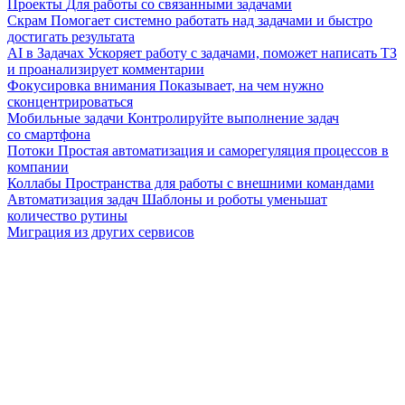
Проекты
Для работы со связанными задачами
Скрам
Помогает системно работать над задачами и быстро
достигать результата
AI в Задачах
Ускоряет работу с задачами, поможет написать ТЗ
и проанализирует комментарии
Фокусировка внимания
Показывает, на чем нужно
сконцентрироваться
Мобильные задачи
Контролируйте выполнение задач
со смартфона
Потоки
Простая автоматизация и саморегуляция процессов в
компании
Коллабы
Пространства для работы с внешними командами
Автоматизация задач
Шаблоны и роботы уменьшат
количество рутины
Миграция из других сервисов