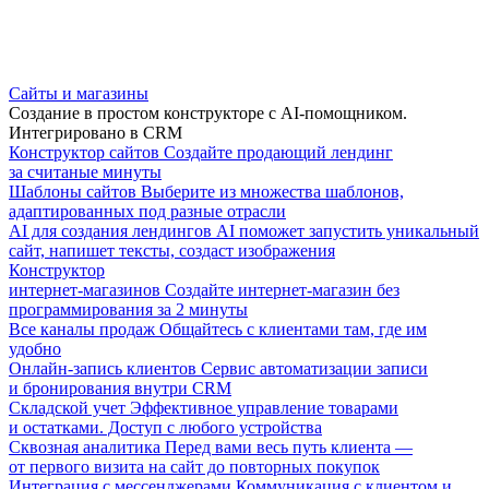
Сайты и магазины
Создание в простом конструкторе с AI-помощником.
Интегрировано в CRM
Конструктор сайтов
Создайте продающий лендинг
за считаные минуты
Шаблоны сайтов
Выберите из множества шаблонов,
адаптированных под разные отрасли
AI для создания лендингов
AI поможет запустить уникальный
сайт, напишет тексты, создаст изображения
Конструктор
интернет-магазинов
Создайте интернет-магазин без
программирования за 2 минуты
Все каналы продаж
Общайтесь с клиентами там, где им
удобно
Онлайн-запись клиентов
Сервис автоматизации записи
и бронирования внутри CRM
Складской учет
Эффективное управление товарами
и остатками. Доступ с любого устройства
Сквозная аналитика
Перед вами весь путь клиента —
от первого визита на сайт до повторных покупок
Интеграция с мессенджерами
Коммуникация с клиентом и