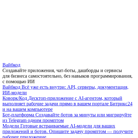
Вайбкод
Создавайте приложения, чат-боты, дашборды и сервисы
для бизнеса самостоятельно, без навыков программирования,
с помощью ИИ
Вайбкод
Всё уже есть внутри: API, серверы, документация,
ИИ-модели
Коворк/Код
Десктоп-приложение с AI-агентом, который
выполняет рабочие задачи прямо в вашем портале Битрикс24
и на вашем компьютере
Бот-платформа
Создавайте ботов за минуты или мигрируйте
из Telegram одним промптом
Модели
Готовые встраиваемые AI-модели для ваших
приложений и ботов. Опишите задачу промптом — получите
рабочее приложение