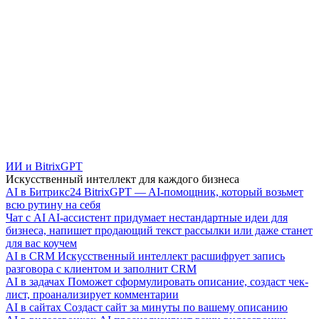
ИИ и BitrixGPT
Искусственный интеллект для каждого бизнеса
AI в Битрикс24
BitrixGPT — AI-помощник, который возьмет
всю рутину на себя
Чат с AI
AI-ассистент придумает нестандартные идеи для
бизнеса, напишет продающий текст рассылки или даже станет
для вас коучем
AI в CRM
Искусственный интеллект расшифрует запись
разговора с клиентом и заполнит CRM
AI в задачах
Поможет сформулировать описание, создаст чек-
лист, проанализирует комментарии
AI в сайтах
Создаст сайт за минуты по вашему описанию