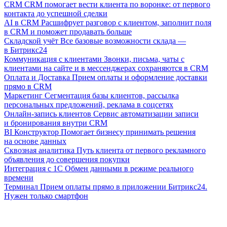
CRM
CRM помогает вести клиента по воронке: от первого
контакта до успешной сделки
AI в CRM
Расшифрует разговор с клиентом, заполнит поля
в CRM и поможет продавать больше
Складской учёт
Все базовые возможности склада —
в Битрикс24
Коммуникация с клиентами
Звонки, письма, чаты с
клиентами на сайте и в мессенджерах сохраняются в CRM
Оплата и Доставка
Прием оплаты и оформление доставки
прямо в CRM
Маркетинг
Сегментация базы клиентов, рассылка
персональных предложений, реклама в соцсетях
Онлайн-запись клиентов
Сервис автоматизации записи
и бронирования внутри CRM
BI Конструктор
Помогает бизнесу принимать решения
на основе данных
Сквозная аналитика
Путь клиента от первого рекламного
объявления до совершения покупки
Интеграция с 1С
Обмен данными в режиме реального
времени
Терминал
Прием оплаты прямо в приложении Битрикс24.
Нужен только смартфон