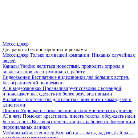
Мессенджер
Для работы без посторонних и рекламы
Мессенджер
Только для вашей компании. Никаких случайных
людей
Каналы
Удобно делиться новостями, проводить опросы и
вовлекать новых сотрудников в работу
Видеозвонки
Бесплатные видеозвонки для больших встреч.
Без ограничений по времени
AI в видеозвонках
Проанализирует созвоны с командой
и подскажет, как сделать их более результативными
Коллабы
Пространства для работы с внешними командами и
клиентами
Опросы
Упрощают согласования и сбор мнений сотрудников
AI в чате
Поможет креативить, писать тексты, обсуждать идеи
Безопасность
Высокая степень защиты рабочей информации и
персональных данных
Мобильный мессенджер
Вся работа — чаты, задачи, файлы —