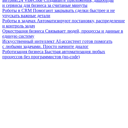
Битрикс24 VibeCode
Создавайте приложения, дашборды
и сервисы для бизнеса за считаные минуты
Роботы в CRM
Помогают закрывать сделки быстрее и не
упускать важные детали
Роботы в задачах
Автоматизируют постановку, распределение
и контроль задач
Оркестрация бизнеса
Связывает людей, процессы и данные в
единую систему
Искусственный интеллект
AI-ассистент готов помогать
с любыми задачами. Просто начните диалог
Роботизация бизнеса
Быстрая автоматизация любых
процессов без программистов (no-code)