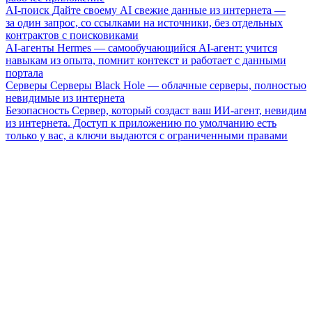
AI-поиск
Дайте своему AI свежие данные из интернета —
за один запрос, со ссылками на источники, без отдельных
контрактов с поисковиками
AI-агенты
Hermes — самообучающийся AI-агент: учится
навыкам из опыта, помнит контекст и работает с данными
портала
Серверы
Серверы Black Hole — облачные серверы, полностью
невидимые из интернета
Безопасность
Сервер, который создаст ваш ИИ-агент, невидим
из интернета. Доступ к приложению по умолчанию есть
только у вас, а ключи выдаются с ограниченными правами