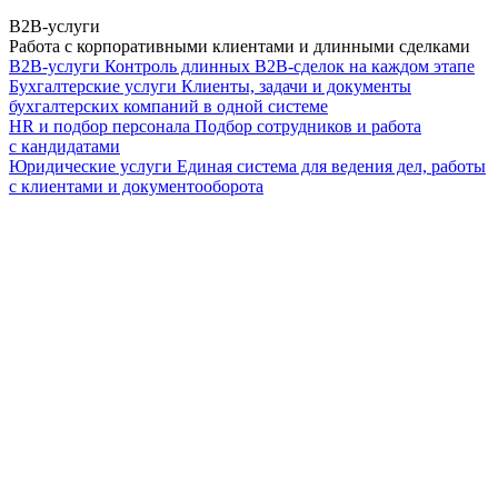
B2B-услуги
Работа с корпоративными клиентами и длинными сделками
B2B-услуги
Контроль длинных B2B-сделок на каждом этапе
Бухгалтерские услуги
Клиенты, задачи и документы
бухгалтерских компаний в одной системе
HR и подбор персонала
Подбор сотрудников и работа
с кандидатами
Юридические услуги
Единая система для ведения дел, работы
с клиентами и документооборота