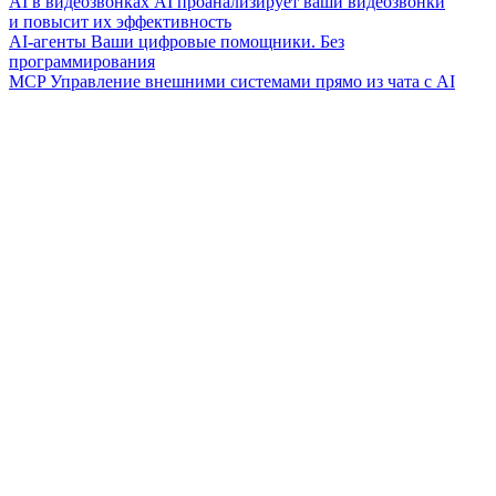
AI в видеозвонках
AI проанализирует ваши видеозвонки
и повысит их эффективность
AI-агенты
Ваши цифровые помощники. Без
программирования
MCP
Управление внешними системами прямо из чата с AI