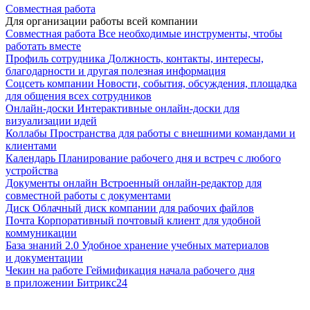
Совместная работа
Для организации работы всей компании
Совместная работа
Все необходимые инструменты, чтобы
работать вместе
Профиль сотрудника
Должность, контакты, интересы,
благодарности и другая полезная информация
Соцсеть компании
Новости, события, обсуждения, площадка
для общения всех сотрудников
Онлайн-доски
Интерактивные онлайн-доски для
визуализации идей
Коллабы
Пространства для работы с внешними командами и
клиентами
Календарь
Планирование рабочего дня и встреч с любого
устройства
Документы онлайн
Встроенный онлайн-редактор для
совместной работы с документами
Диск
Облачный диск компании для рабочих файлов
Почта
Корпоративный почтовый клиент для удобной
коммуникации
База знаний 2.0
Удобное хранение учебных материалов
и документации
Чекин на работе
Геймификация начала рабочего дня
в приложении Битрикс24