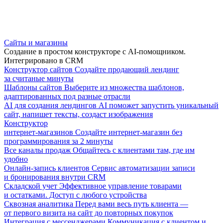
Сайты и магазины
Создание в простом конструкторе с AI-помощником.
Интегрировано в CRM
Конструктор сайтов
Создайте продающий лендинг
за считаные минуты
Шаблоны сайтов
Выберите из множества шаблонов,
адаптированных под разные отрасли
AI для создания лендингов
AI поможет запустить уникальный
сайт, напишет тексты, создаст изображения
Конструктор
интернет-магазинов
Создайте интернет-магазин без
программирования за 2 минуты
Все каналы продаж
Общайтесь с клиентами там, где им
удобно
Онлайн-запись клиентов
Сервис автоматизации записи
и бронирования внутри CRM
Складской учет
Эффективное управление товарами
и остатками. Доступ с любого устройства
Сквозная аналитика
Перед вами весь путь клиента —
от первого визита на сайт до повторных покупок
Интеграция с мессенджерами
Коммуникация с клиентом и