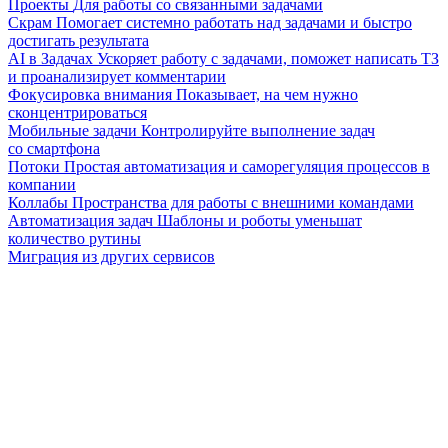
Проекты
Для работы со связанными задачами
Скрам
Помогает системно работать над задачами и быстро
достигать результата
AI в Задачах
Ускоряет работу с задачами, поможет написать ТЗ
и проанализирует комментарии
Фокусировка внимания
Показывает, на чем нужно
сконцентрироваться
Мобильные задачи
Контролируйте выполнение задач
со смартфона
Потоки
Простая автоматизация и саморегуляция процессов в
компании
Коллабы
Пространства для работы с внешними командами
Автоматизация задач
Шаблоны и роботы уменьшат
количество рутины
Миграция из других сервисов