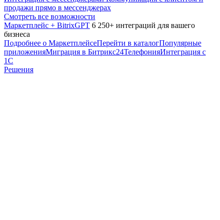
продажи прямо в мессенджерах
Смотреть все возможности
Маркетплейс + BitrixGPT
6 250+ интеграций для вашего
бизнеса
Подробнее о Маркетплейсе
Перейти в каталог
Популярные
приложения
Миграция в Битрикс24
Телефония
Интеграция с
1С
Решения