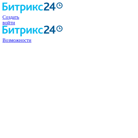
Создать
войти
Возможности