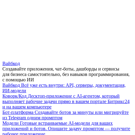
Вайбкод
Создавайте приложения, чат-боты, дашборды и сервисы
для бизнеса самостоятельно, без навыков программирования,
с помощью ИИ
Вайбкод
Всё уже есть внутри: API, серверы, документация,
ИИ-модели
Коворк/Код
Десктоп-приложение с AI-агентом, который
выполняет рабочие задачи прямо в вашем портале Битрикс24
и на вашем компьютере
Бот-платформа
Создавайте ботов за минуты или мигрируйте
из Telegram одним промптом
Модели
Готовые встраиваемые AI-модели для ваших
приложений и ботов. Опишите задачу промптом — получите
рабочее приложение