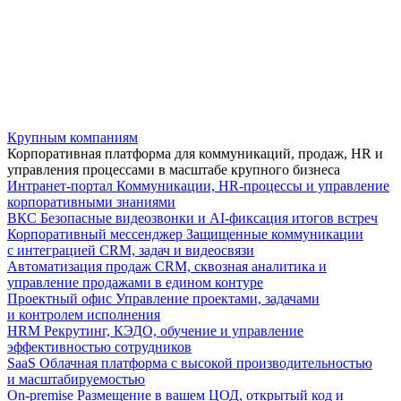
Крупным компаниям
Корпоративная платформа для коммуникаций, продаж, HR и
управления процессами в масштабе крупного бизнеса
Интранет-портал
Коммуникации, HR-процессы и управление
корпоративными знаниями
ВКС
Безопасные видеозвонки и AI-фиксация итогов встреч
Корпоративный мессенджер
Защищенные коммуникации
с интеграцией CRM, задач и видеосвязи
Автоматизация продаж
CRM, сквозная аналитика и
управление продажами в едином контуре
Проектный офис
Управление проектами, задачами
и контролем исполнения
HRM
Рекрутинг, КЭДО, обучение и управление
эффективностью сотрудников
SaaS
Облачная платформа с высокой производительностью
и масштабируемостью
On-premise
Размещение в вашем ЦОД, открытый код и