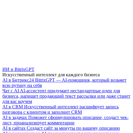
ИИ и BitrixGPT
Искусственный интеллект для каждого бизнеса
AI в Битрикс24
BitrixGPT — AI-помощник, который возьмет
всю рутину на себя
Чат с AI
AI-ассистент придумает нестандартные идеи для
бизнеса, напишет продающий текст рассылки или даже станет
для вас коучем
AI в CRM
Искусственный интеллект расшифрует запись
разговора с клиентом и заполнит CRM
AI в задачах
Поможет сформулировать описание, создаст чек-
лист, проанализирует комментарии
AI в сайтах
Создаст сайт за минуты по вашему описанию