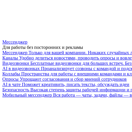
Мессенджер
Для работы без посторонних и рекламы
Мессенджер
Только для вашей компании. Никаких случайных 
Каналы
Удобно делиться новостями, проводить опросы и вовле
Видеозвонки
Бесплатные видеозвонки для больших встреч. Бе
AI в видеозвонках
Проанализирует созвоны с командой и подск
Коллабы
Пространства для работы с внешними командами и к
Опросы
Упрощают согласования и сбор мнений сотрудников
AI в чате
Поможет креативить, писать тексты, обсуждать идеи
Безопасность
Высокая степень защиты рабочей информации и
Мобильный мессенджер
Вся работа — чаты, задачи, файлы —