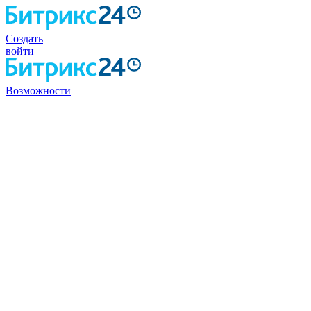
Создать
войти
Возможности