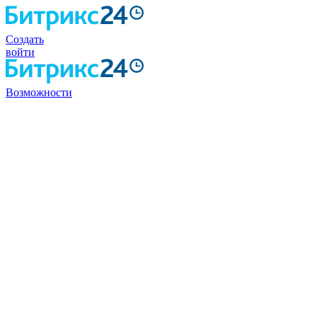
Создать
войти
Возможности