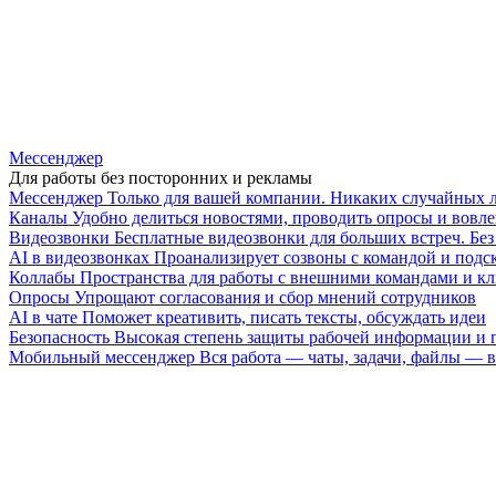
Мессенджер
Для работы без посторонних и рекламы
Мессенджер
Только для вашей компании. Никаких случайных 
Каналы
Удобно делиться новостями, проводить опросы и вовле
Видеозвонки
Бесплатные видеозвонки для больших встреч. Бе
AI в видеозвонках
Проанализирует созвоны с командой и подск
Коллабы
Пространства для работы с внешними командами и к
Опросы
Упрощают согласования и сбор мнений сотрудников
AI в чате
Поможет креативить, писать тексты, обсуждать идеи
Безопасность
Высокая степень защиты рабочей информации и
Мобильный мессенджер
Вся работа — чаты, задачи, файлы —