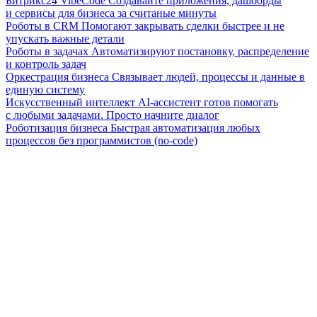
Битрикс24 VibeCode
Создавайте приложения, дашборды
и сервисы для бизнеса за считаные минуты
Роботы в CRM
Помогают закрывать сделки быстрее и не
упускать важные детали
Роботы в задачах
Автоматизируют постановку, распределение
и контроль задач
Оркестрация бизнеса
Связывает людей, процессы и данные в
единую систему
Искусственный интеллект
AI-ассистент готов помогать
с любыми задачами. Просто начните диалог
Роботизация бизнеса
Быстрая автоматизация любых
процессов без программистов (no-code)