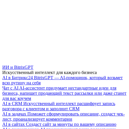
ИИ и BitrixGPT
Искусственный интеллект для каждого бизнеса
AI в Битрикс24
BitrixGPT — AI-помощник, который возьмет
всю рутину на себя
Чат с AI
AI-ассистент придумает нестандартные идеи для
бизнеса, напишет продающий текст рассылки или даже станет
для вас коучем
AI в CRM
Искусственный интеллект расшифрует запись
разговора с клиентом и заполнит CRM
AI в задачах
Поможет сформулировать описание, создаст чек-
лист, проанализирует комментарии
AI в сайтах
Создаст сайт за минуты по вашему описанию