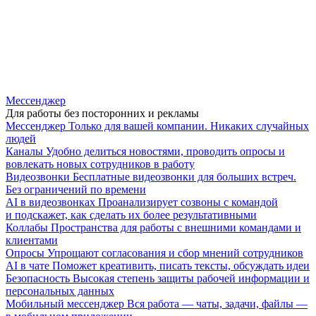
Мессенджер
Для работы без посторонних и рекламы
Мессенджер
Только для вашей компании. Никаких случайных
людей
Каналы
Удобно делиться новостями, проводить опросы и
вовлекать новых сотрудников в работу
Видеозвонки
Бесплатные видеозвонки для больших встреч.
Без ограничений по времени
AI в видеозвонках
Проанализирует созвоны с командой
и подскажет, как сделать их более результативными
Коллабы
Пространства для работы с внешними командами и
клиентами
Опросы
Упрощают согласования и сбор мнений сотрудников
AI в чате
Поможет креативить, писать тексты, обсуждать идеи
Безопасность
Высокая степень защиты рабочей информации и
персональных данных
Мобильный мессенджер
Вся работа — чаты, задачи, файлы —