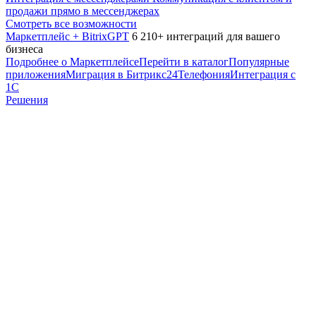
продажи прямо в мессенджерах
Смотреть все возможности
Маркетплейс + BitrixGPT
6 210+ интеграций для вашего
бизнеса
Подробнее о Маркетплейсе
Перейти в каталог
Популярные
приложения
Миграция в Битрикс24
Телефония
Интеграция с
1С
Решения