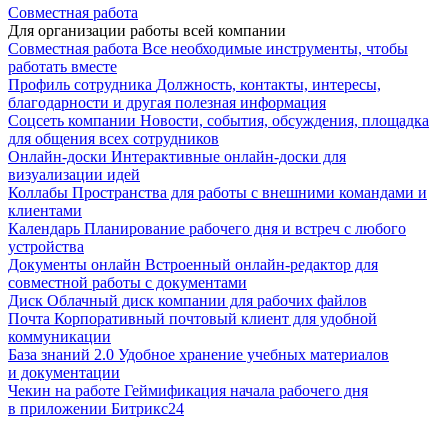
Совместная работа
Для организации работы всей компании
Совместная работа
Все необходимые инструменты, чтобы
работать вместе
Профиль сотрудника
Должность, контакты, интересы,
благодарности и другая полезная информация
Соцсеть компании
Новости, события, обсуждения, площадка
для общения всех сотрудников
Онлайн-доски
Интерактивные онлайн-доски для
визуализации идей
Коллабы
Пространства для работы с внешними командами и
клиентами
Календарь
Планирование рабочего дня и встреч с любого
устройства
Документы онлайн
Встроенный онлайн-редактор для
совместной работы с документами
Диск
Облачный диск компании для рабочих файлов
Почта
Корпоративный почтовый клиент для удобной
коммуникации
База знаний 2.0
Удобное хранение учебных материалов
и документации
Чекин на работе
Геймификация начала рабочего дня
в приложении Битрикс24