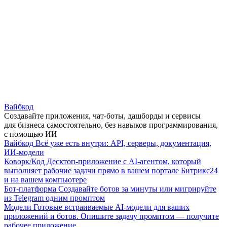
Вайбкод
Создавайте приложения, чат-боты, дашборды и сервисы
для бизнеса самостоятельно, без навыков программирования,
с помощью ИИ
Вайбкод
Всё уже есть внутри: API, серверы, документация,
ИИ-модели
Коворк/Код
Десктоп-приложение с AI-агентом, который
выполняет рабочие задачи прямо в вашем портале Битрикс24
и на вашем компьютере
Бот-платформа
Создавайте ботов за минуты или мигрируйте
из Telegram одним промптом
Модели
Готовые встраиваемые AI-модели для ваших
приложений и ботов. Опишите задачу промптом — получите
рабочее приложение