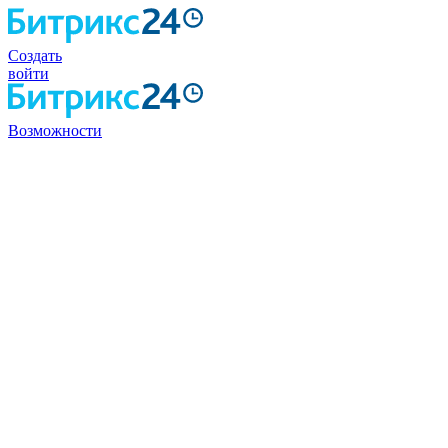
Создать
войти
Возможности