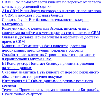
CRM
CRM помогает вести клиента по воронке: от первого
контакта до успешной сделки
AI в CRM
Расшифрует разговор с клиентом, заполнит поля
в CRM и поможет продавать больше
Складской учёт
Все базовые возможности склада —
в Битрикс24
Коммуникация с клиентами
Звонки, письма, чаты с
клиентами на сайте и в мессенджерах сохраняются в CRM
Оплата и Доставка
Прием оплаты и оформление доставки
прямо в CRM
Маркетинг
Сегментация базы клиентов, рассылка
персональных предложений, реклама в соцсетях
Онлайн-запись клиентов
Сервис автоматизации записи
и бронирования внутри CRM
BI Конструктор
Помогает бизнесу принимать решения
на основе данных
Сквозная аналитика
Путь клиента от первого рекламного
объявления до совершения покупки
Интеграция с 1С
Обмен данными в режиме реального
времени
Терминал
Прием оплаты прямо в приложении Битрикс24.
Нужен только смартфон