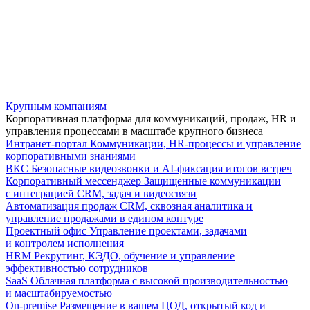
Крупным компаниям
Корпоративная платформа для коммуникаций, продаж, HR и
управления процессами в масштабе крупного бизнеса
Интранет-портал
Коммуникации, HR-процессы и управление
корпоративными знаниями
ВКС
Безопасные видеозвонки и AI-фиксация итогов встреч
Корпоративный мессенджер
Защищенные коммуникации
с интеграцией CRM, задач и видеосвязи
Автоматизация продаж
CRM, сквозная аналитика и
управление продажами в едином контуре
Проектный офис
Управление проектами, задачами
и контролем исполнения
HRM
Рекрутинг, КЭДО, обучение и управление
эффективностью сотрудников
SaaS
Облачная платформа с высокой производительностью
и масштабируемостью
On-premise
Размещение в вашем ЦОД, открытый код и