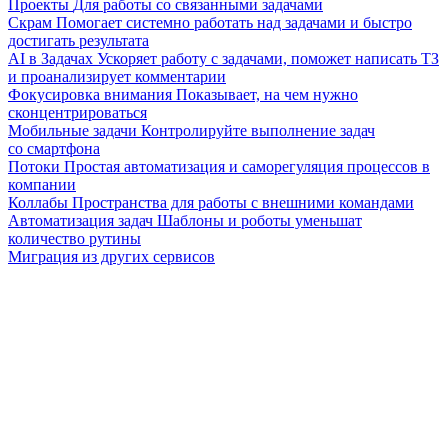
Проекты
Для работы со связанными задачами
Скрам
Помогает системно работать над задачами и быстро
достигать результата
AI в Задачах
Ускоряет работу с задачами, поможет написать ТЗ
и проанализирует комментарии
Фокусировка внимания
Показывает, на чем нужно
сконцентрироваться
Мобильные задачи
Контролируйте выполнение задач
со смартфона
Потоки
Простая автоматизация и саморегуляция процессов в
компании
Коллабы
Пространства для работы с внешними командами
Автоматизация задач
Шаблоны и роботы уменьшат
количество рутины
Миграция из других сервисов