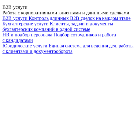
B2B-услуги
Работа с корпоративными клиентами и длинными сделками
B2B-услуги
Контроль длинных B2B-сделок на каждом этапе
Бухгалтерские услуги
Клиенты, задачи и документы
бухгалтерских компаний в одной системе
HR и подбор персонала
Подбор сотрудников и работа
с кандидатами
Юридические услуги
Единая система для ведения дел, работы
с клиентами и документооборота