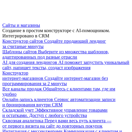
Сайты и магазины
Создание в простом конструкторе с AI-помощником.
Интегрировано в CRM
Конструктор сайтов
Создайте продающий лендинг
за считаные минуты
Шаблоны сайтов
Выберите из множества шаблонов,
адаптированных под разные отрасли
AI для создания лендингов
AI поможет запустить уникальный
сайт, напишет тексты, создаст изображения
Конструктор
интернет-магазинов
Создайте интернет-магазин без
программирования за 2 минуты
Все каналы продаж
Общайтесь с клиентами там, где им
удобно
Онлайн-запись клиентов
Сервис автоматизации записи
и бронирования внутри CRM
Складской учет
Эффективное управление товарами
и остатками. Доступ с любого устройства
Сквозная аналитика
Перед вами весь путь клиента —
от первого визита на сайт до повторных покупок
Интеграция с мессенджерами
Коммуникация с клиентом и