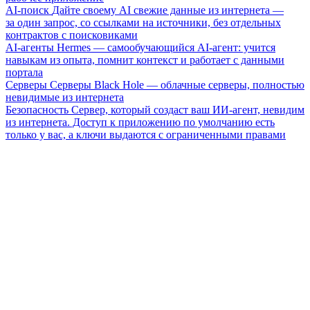
AI-поиск
Дайте своему AI свежие данные из интернета —
за один запрос, со ссылками на источники, без отдельных
контрактов с поисковиками
AI-агенты
Hermes — самообучающийся AI-агент: учится
навыкам из опыта, помнит контекст и работает с данными
портала
Серверы
Серверы Black Hole — облачные серверы, полностью
невидимые из интернета
Безопасность
Сервер, который создаст ваш ИИ-агент, невидим
из интернета. Доступ к приложению по умолчанию есть
только у вас, а ключи выдаются с ограниченными правами