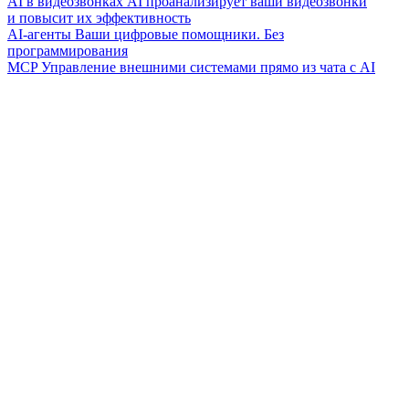
AI в видеозвонках
AI проанализирует ваши видеозвонки
и повысит их эффективность
AI-агенты
Ваши цифровые помощники. Без
программирования
MCP
Управление внешними системами прямо из чата с AI