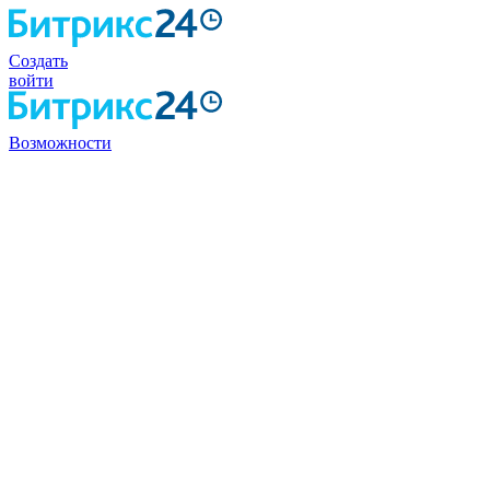
Создать
войти
Возможности