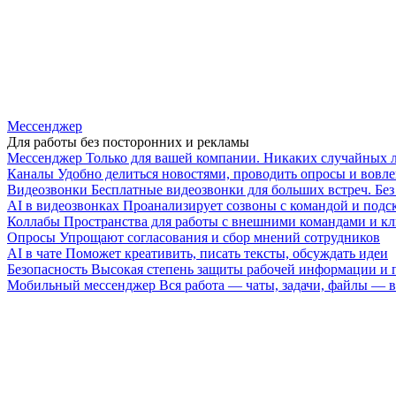
Мессенджер
Для работы без посторонних и рекламы
Мессенджер
Только для вашей компании. Никаких случайных 
Каналы
Удобно делиться новостями, проводить опросы и вовле
Видеозвонки
Бесплатные видеозвонки для больших встреч. Бе
AI в видеозвонках
Проанализирует созвоны с командой и подск
Коллабы
Пространства для работы с внешними командами и к
Опросы
Упрощают согласования и сбор мнений сотрудников
AI в чате
Поможет креативить, писать тексты, обсуждать идеи
Безопасность
Высокая степень защиты рабочей информации и
Мобильный мессенджер
Вся работа — чаты, задачи, файлы —