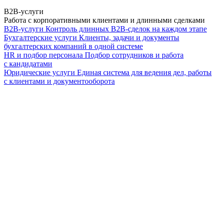
B2B-услуги
Работа с корпоративными клиентами и длинными сделками
B2B-услуги
Контроль длинных B2B-сделок на каждом этапе
Бухгалтерские услуги
Клиенты, задачи и документы
бухгалтерских компаний в одной системе
HR и подбор персонала
Подбор сотрудников и работа
с кандидатами
Юридические услуги
Единая система для ведения дел, работы
с клиентами и документооборота