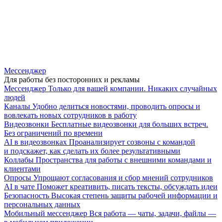
Мессенджер
Для работы без посторонних и рекламы
Мессенджер
Только для вашей компании. Никаких случайных
людей
Каналы
Удобно делиться новостями, проводить опросы и
вовлекать новых сотрудников в работу
Видеозвонки
Бесплатные видеозвонки для больших встреч.
Без ограничений по времени
AI в видеозвонках
Проанализирует созвоны с командой
и подскажет, как сделать их более результативными
Коллабы
Пространства для работы с внешними командами и
клиентами
Опросы
Упрощают согласования и сбор мнений сотрудников
AI в чате
Поможет креативить, писать тексты, обсуждать идеи
Безопасность
Высокая степень защиты рабочей информации и
персональных данных
Мобильный мессенджер
Вся работа — чаты, задачи, файлы —