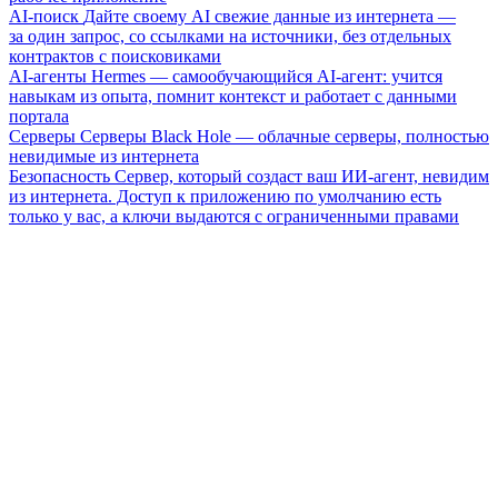
AI-поиск
Дайте своему AI свежие данные из интернета —
за один запрос, со ссылками на источники, без отдельных
контрактов с поисковиками
AI-агенты
Hermes — самообучающийся AI-агент: учится
навыкам из опыта, помнит контекст и работает с данными
портала
Серверы
Серверы Black Hole — облачные серверы, полностью
невидимые из интернета
Безопасность
Сервер, который создаст ваш ИИ-агент, невидим
из интернета. Доступ к приложению по умолчанию есть
только у вас, а ключи выдаются с ограниченными правами