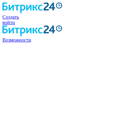
Создать
войти
Возможности