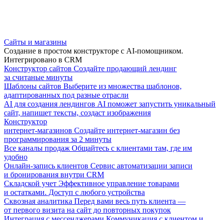
Сайты и магазины
Создание в простом конструкторе с AI-помощником.
Интегрировано в CRM
Конструктор сайтов
Создайте продающий лендинг
за считаные минуты
Шаблоны сайтов
Выберите из множества шаблонов,
адаптированных под разные отрасли
AI для создания лендингов
AI поможет запустить уникальный
сайт, напишет тексты, создаст изображения
Конструктор
интернет-магазинов
Создайте интернет-магазин без
программирования за 2 минуты
Все каналы продаж
Общайтесь с клиентами там, где им
удобно
Онлайн-запись клиентов
Сервис автоматизации записи
и бронирования внутри CRM
Складской учет
Эффективное управление товарами
и остатками. Доступ с любого устройства
Сквозная аналитика
Перед вами весь путь клиента —
от первого визита на сайт до повторных покупок
Интеграция с мессенджерами
Коммуникация с клиентом и