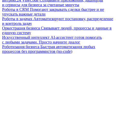
Битрикс24 VibeCode
Создавайте приложения, дашборды
и сервисы для бизнеса за считаные минуты
Роботы в CRM
Помогают закрывать сделки быстрее и не
упускать важные детали
Роботы в задачах
Автоматизируют постановку, распределение
и контроль задач
Оркестрация бизнеса
Связывает людей, процессы и данные в
единую систему
Искусственный интеллект
AI-ассистент готов помогать
с любыми задачами. Просто начните диалог
Роботизация бизнеса
Быстрая автоматизация любых
процессов без программистов (no-code)