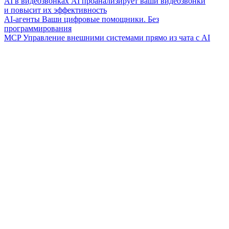
AI в видеозвонках
AI проанализирует ваши видеозвонки
и повысит их эффективность
AI-агенты
Ваши цифровые помощники. Без
программирования
MCP
Управление внешними системами прямо из чата с AI