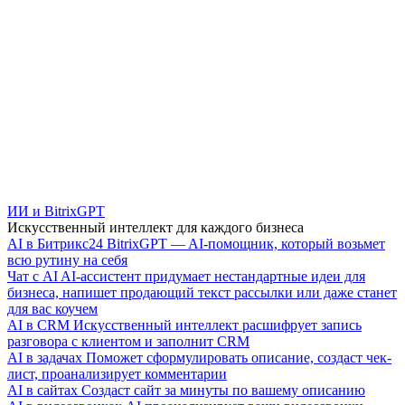
ИИ и BitrixGPT
Искусственный интеллект для каждого бизнеса
AI в Битрикс24
BitrixGPT — AI-помощник, который возьмет
всю рутину на себя
Чат с AI
AI-ассистент придумает нестандартные идеи для
бизнеса, напишет продающий текст рассылки или даже станет
для вас коучем
AI в CRM
Искусственный интеллект расшифрует запись
разговора с клиентом и заполнит CRM
AI в задачах
Поможет сформулировать описание, создаст чек-
лист, проанализирует комментарии
AI в сайтах
Создаст сайт за минуты по вашему описанию