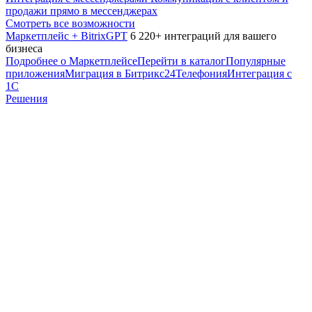
продажи прямо в мессенджерах
Смотреть все возможности
Маркетплейс + BitrixGPT
6 220+ интеграций для вашего
бизнеса
Подробнее о Маркетплейсе
Перейти в каталог
Популярные
приложения
Миграция в Битрикс24
Телефония
Интеграция с
1С
Решения