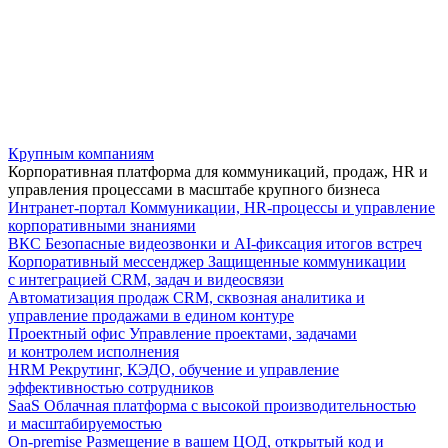
Крупным компаниям
Корпоративная платформа для коммуникаций, продаж, HR и
управления процессами в масштабе крупного бизнеса
Интранет-портал
Коммуникации, HR-процессы и управление
корпоративными знаниями
ВКС
Безопасные видеозвонки и AI-фиксация итогов встреч
Корпоративный мессенджер
Защищенные коммуникации
с интеграцией CRM, задач и видеосвязи
Автоматизация продаж
CRM, сквозная аналитика и
управление продажами в едином контуре
Проектный офис
Управление проектами, задачами
и контролем исполнения
HRM
Рекрутинг, КЭДО, обучение и управление
эффективностью сотрудников
SaaS
Облачная платформа с высокой производительностью
и масштабируемостью
On-premise
Размещение в вашем ЦОД, открытый код и