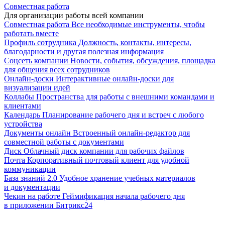
Совместная работа
Для организации работы всей компании
Совместная работа
Все необходимые инструменты, чтобы
работать вместе
Профиль сотрудника
Должность, контакты, интересы,
благодарности и другая полезная информация
Соцсеть компании
Новости, события, обсуждения, площадка
для общения всех сотрудников
Онлайн-доски
Интерактивные онлайн-доски для
визуализации идей
Коллабы
Пространства для работы с внешними командами и
клиентами
Календарь
Планирование рабочего дня и встреч с любого
устройства
Документы онлайн
Встроенный онлайн-редактор для
совместной работы с документами
Диск
Облачный диск компании для рабочих файлов
Почта
Корпоративный почтовый клиент для удобной
коммуникации
База знаний 2.0
Удобное хранение учебных материалов
и документации
Чекин на работе
Геймификация начала рабочего дня
в приложении Битрикс24