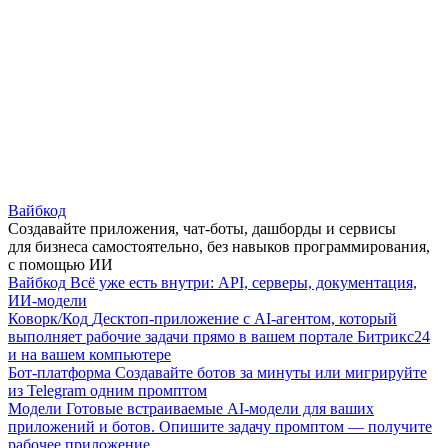
Вайбкод
Создавайте приложения, чат-боты, дашборды и сервисы
для бизнеса самостоятельно, без навыков программирования,
с помощью ИИ
Вайбкод
Всё уже есть внутри: API, серверы, документация,
ИИ-модели
Коворк/Код
Десктоп-приложение с AI-агентом, который
выполняет рабочие задачи прямо в вашем портале Битрикс24
и на вашем компьютере
Бот-платформа
Создавайте ботов за минуты или мигрируйте
из Telegram одним промптом
Модели
Готовые встраиваемые AI-модели для ваших
приложений и ботов. Опишите задачу промптом — получите
рабочее приложение