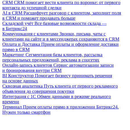
CRM
CRM помогает вести клиента по воронке: от первого
контакта до успешной сделки
AI в CRM
Расшифрует разговор с клиентом, заполнит поля
в CRM и поможет продавать больше
Складской учёт
Все базовые возможности склада —
в Битрикс24
Коммуникация с клиентами
Звонки, письма, чаты с
клиентами на сайте и в мессенджерах сохраняются в CRM
Оплата и Доставка
Прием оплаты и оформление доставки
прямо в CRM
Маркетинг
Сегментация базы клиентов, рассылка
персональных предложений, реклама в соцсетях
Онлайн-запись клиентов
Сервис автоматизации записи
и бронирования внутри CRM
BI Конструктор
Помогает бизнесу принимать решения
на основе данных
Сквозная аналитика
Путь клиента от первого рекламного
объявления до совершения покупки
Интеграция с 1С
Обмен данными в режиме реального
времени
Терминал
Прием оплаты прямо в приложении Битрикс24.
Нужен только смартфон