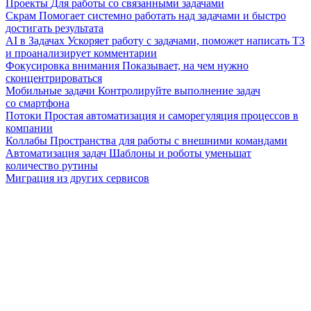
Проекты
Для работы со связанными задачами
Скрам
Помогает системно работать над задачами и быстро
достигать результата
AI в Задачах
Ускоряет работу с задачами, поможет написать ТЗ
и проанализирует комментарии
Фокусировка внимания
Показывает, на чем нужно
сконцентрироваться
Мобильные задачи
Контролируйте выполнение задач
со смартфона
Потоки
Простая автоматизация и саморегуляция процессов в
компании
Коллабы
Пространства для работы с внешними командами
Автоматизация задач
Шаблоны и роботы уменьшат
количество рутины
Миграция из других сервисов