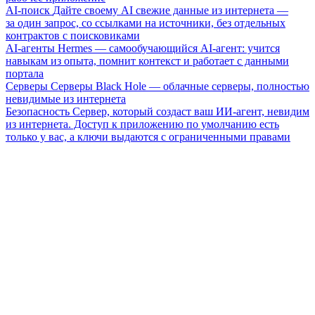
AI-поиск
Дайте своему AI свежие данные из интернета —
за один запрос, со ссылками на источники, без отдельных
контрактов с поисковиками
AI-агенты
Hermes — самообучающийся AI-агент: учится
навыкам из опыта, помнит контекст и работает с данными
портала
Серверы
Серверы Black Hole — облачные серверы, полностью
невидимые из интернета
Безопасность
Сервер, который создаст ваш ИИ-агент, невидим
из интернета. Доступ к приложению по умолчанию есть
только у вас, а ключи выдаются с ограниченными правами