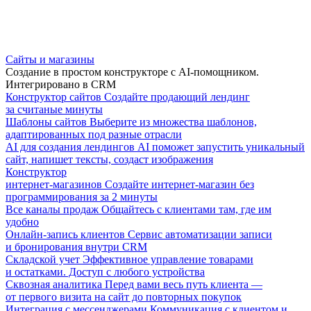
Сайты и магазины
Создание в простом конструкторе с AI-помощником.
Интегрировано в CRM
Конструктор сайтов
Создайте продающий лендинг
за считаные минуты
Шаблоны сайтов
Выберите из множества шаблонов,
адаптированных под разные отрасли
AI для создания лендингов
AI поможет запустить уникальный
сайт, напишет тексты, создаст изображения
Конструктор
интернет-магазинов
Создайте интернет-магазин без
программирования за 2 минуты
Все каналы продаж
Общайтесь с клиентами там, где им
удобно
Онлайн-запись клиентов
Сервис автоматизации записи
и бронирования внутри CRM
Складской учет
Эффективное управление товарами
и остатками. Доступ с любого устройства
Сквозная аналитика
Перед вами весь путь клиента —
от первого визита на сайт до повторных покупок
Интеграция с мессенджерами
Коммуникация с клиентом и