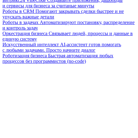
Битрикс24 VibeCode
Создавайте приложения, дашборды
и сервисы для бизнеса за считаные минуты
Роботы в CRM
Помогают закрывать сделки быстрее и не
упускать важные детали
Роботы в задачах
Автоматизируют постановку, распределение
и контроль задач
Оркестрация бизнеса
Связывает людей, процессы и данные в
единую систему
Искусственный интеллект
AI-ассистент готов помогать
с любыми задачами. Просто начните диалог
Роботизация бизнеса
Быстрая автоматизация любых
процессов без программистов (no-code)