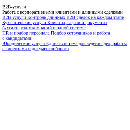
B2B-услуги
Работа с корпоративными клиентами и длинными сделками
B2B-услуги
Контроль длинных B2B-сделок на каждом этапе
Бухгалтерские услуги
Клиенты, задачи и документы
бухгалтерских компаний в одной системе
HR и подбор персонала
Подбор сотрудников и работа
с кандидатами
Юридические услуги
Единая система для ведения дел, работы
с клиентами и документооборота