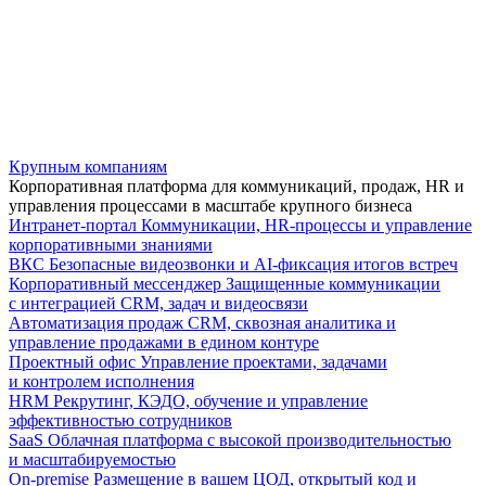
Крупным компаниям
Корпоративная платформа для коммуникаций, продаж, HR и
управления процессами в масштабе крупного бизнеса
Интранет-портал
Коммуникации, HR-процессы и управление
корпоративными знаниями
ВКС
Безопасные видеозвонки и AI-фиксация итогов встреч
Корпоративный мессенджер
Защищенные коммуникации
с интеграцией CRM, задач и видеосвязи
Автоматизация продаж
CRM, сквозная аналитика и
управление продажами в едином контуре
Проектный офис
Управление проектами, задачами
и контролем исполнения
HRM
Рекрутинг, КЭДО, обучение и управление
эффективностью сотрудников
SaaS
Облачная платформа с высокой производительностью
и масштабируемостью
On-premise
Размещение в вашем ЦОД, открытый код и