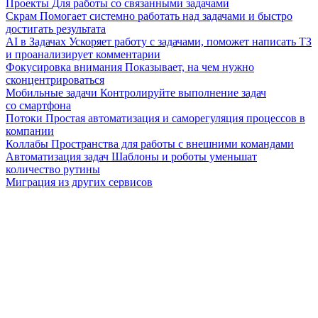
Проекты
Для работы со связанными задачами
Скрам
Помогает системно работать над задачами и быстро
достигать результата
AI в Задачах
Ускоряет работу с задачами, поможет написать ТЗ
и проанализирует комментарии
Фокусировка внимания
Показывает, на чем нужно
сконцентрироваться
Мобильные задачи
Контролируйте выполнение задач
со смартфона
Потоки
Простая автоматизация и саморегуляция процессов в
компании
Коллабы
Пространства для работы с внешними командами
Автоматизация задач
Шаблоны и роботы уменьшат
количество рутины
Миграция из других сервисов