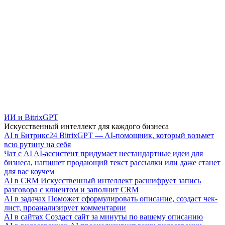
ИИ и BitrixGPT
Искусственный интеллект для каждого бизнеса
AI в Битрикс24
BitrixGPT — AI-помощник, который возьмет
всю рутину на себя
Чат с AI
AI-ассистент придумает нестандартные идеи для
бизнеса, напишет продающий текст рассылки или даже станет
для вас коучем
AI в CRM
Искусственный интеллект расшифрует запись
разговора с клиентом и заполнит CRM
AI в задачах
Поможет сформулировать описание, создаст чек-
лист, проанализирует комментарии
AI в сайтах
Создаст сайт за минуты по вашему описанию