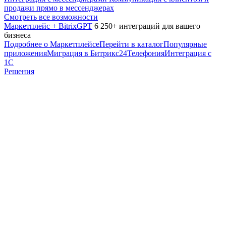
продажи прямо в мессенджерах
Смотреть все возможности
Маркетплейс + BitrixGPT
6 250+ интеграций для вашего
бизнеса
Подробнее о Маркетплейсе
Перейти в каталог
Популярные
приложения
Миграция в Битрикс24
Телефония
Интеграция с
1С
Решения