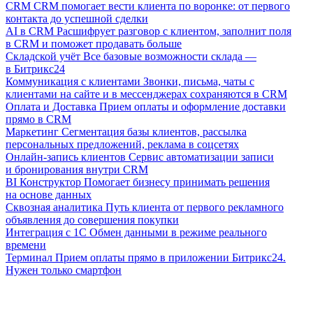
CRM
CRM помогает вести клиента по воронке: от первого
контакта до успешной сделки
AI в CRM
Расшифрует разговор с клиентом, заполнит поля
в CRM и поможет продавать больше
Складской учёт
Все базовые возможности склада —
в Битрикс24
Коммуникация с клиентами
Звонки, письма, чаты с
клиентами на сайте и в мессенджерах сохраняются в CRM
Оплата и Доставка
Прием оплаты и оформление доставки
прямо в CRM
Маркетинг
Сегментация базы клиентов, рассылка
персональных предложений, реклама в соцсетях
Онлайн-запись клиентов
Сервис автоматизации записи
и бронирования внутри CRM
BI Конструктор
Помогает бизнесу принимать решения
на основе данных
Сквозная аналитика
Путь клиента от первого рекламного
объявления до совершения покупки
Интеграция с 1С
Обмен данными в режиме реального
времени
Терминал
Прием оплаты прямо в приложении Битрикс24.
Нужен только смартфон