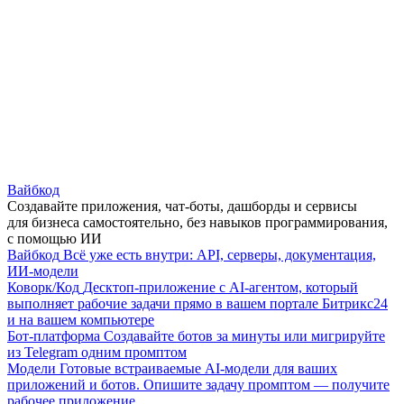
Вайбкод
Создавайте приложения, чат-боты, дашборды и сервисы
для бизнеса самостоятельно, без навыков программирования,
с помощью ИИ
Вайбкод
Всё уже есть внутри: API, серверы, документация,
ИИ-модели
Коворк/Код
Десктоп-приложение с AI-агентом, который
выполняет рабочие задачи прямо в вашем портале Битрикс24
и на вашем компьютере
Бот-платформа
Создавайте ботов за минуты или мигрируйте
из Telegram одним промптом
Модели
Готовые встраиваемые AI-модели для ваших
приложений и ботов. Опишите задачу промптом — получите
рабочее приложение