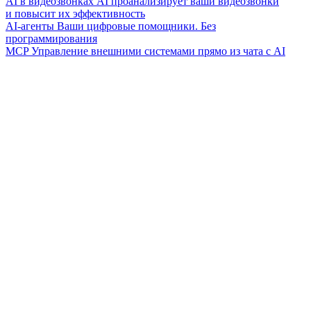
AI в видеозвонках
AI проанализирует ваши видеозвонки
и повысит их эффективность
AI-агенты
Ваши цифровые помощники. Без
программирования
MCP
Управление внешними системами прямо из чата с AI