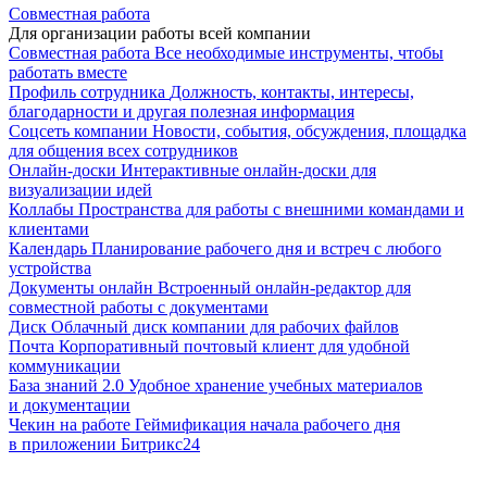
Совместная работа
Для организации работы всей компании
Совместная работа
Все необходимые инструменты, чтобы
работать вместе
Профиль сотрудника
Должность, контакты, интересы,
благодарности и другая полезная информация
Соцсеть компании
Новости, события, обсуждения, площадка
для общения всех сотрудников
Онлайн-доски
Интерактивные онлайн-доски для
визуализации идей
Коллабы
Пространства для работы с внешними командами и
клиентами
Календарь
Планирование рабочего дня и встреч с любого
устройства
Документы онлайн
Встроенный онлайн-редактор для
совместной работы с документами
Диск
Облачный диск компании для рабочих файлов
Почта
Корпоративный почтовый клиент для удобной
коммуникации
База знаний 2.0
Удобное хранение учебных материалов
и документации
Чекин на работе
Геймификация начала рабочего дня
в приложении Битрикс24