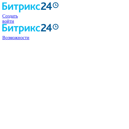
Создать
войти
Возможности