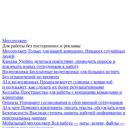
Мессенджер
Для работы без посторонних и рекламы
Мессенджер
Только для вашей компании. Никаких случайных
людей
Каналы
Удобно делиться новостями, проводить опросы и
вовлекать новых сотрудников в работу
Видеозвонки
Бесплатные видеозвонки для больших встреч.
Без ограничений по времени
AI в видеозвонках
Проанализирует созвоны с командой
и подскажет, как сделать их более результативными
Коллабы
Пространства для работы с внешними командами и
клиентами
Опросы
Упрощают согласования и сбор мнений сотрудников
AI в чате
Поможет креативить, писать тексты, обсуждать идеи
Безопасность
Высокая степень защиты рабочей информации и
персональных данных
Мобильный мессенджер
Вся работа — чаты, задачи, файлы —