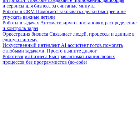
Битрикс24 VibeCode
Создавайте приложения, дашборды
и сервисы для бизнеса за считаные минуты
Роботы в CRM
Помогают закрывать сделки быстрее и не
упускать важные детали
Роботы в задачах
Автоматизируют постановку, распределение
и контроль задач
Оркестрация бизнеса
Связывает людей, процессы и данные в
единую систему
Искусственный интеллект
AI-ассистент готов помогать
с любыми задачами. Просто начните диалог
Роботизация бизнеса
Быстрая автоматизация любых
процессов без программистов (no-code)