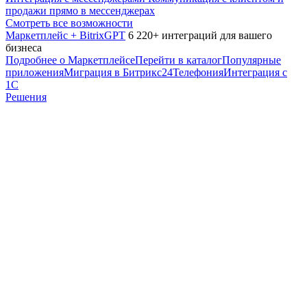
продажи прямо в мессенджерах
Смотреть все возможности
Маркетплейс + BitrixGPT
6 220+ интеграций для вашего
бизнеса
Подробнее о Маркетплейсе
Перейти в каталог
Популярные
приложения
Миграция в Битрикс24
Телефония
Интеграция с
1С
Решения