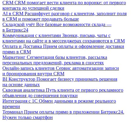
CRM
CRM помогает вести клиента по воронке: от первого
контакта до успешной сделки
AI в CRM
Расшифрует разговор с клиентом, заполнит поля
в CRM и поможет продавать больше
Складской учёт
Все базовые возможности склада —
в Битрикс24
Коммуникация с клиентами
Звонки, письма, чаты с
клиентами на сайте и в мессенджерах сохраняются в CRM
Оплата и Доставка
Прием оплаты и оформление доставки
прямо в CRM
Маркетинг
Сегментация базы клиентов, рассылка
персональных предложений, реклама в соцсетях
Онлайн-запись клиентов
Сервис автоматизации записи
и бронирования внутри CRM
BI Конструктор
Помогает бизнесу принимать решения
на основе данных
Сквозная аналитика
Путь клиента от первого рекламного
объявления до совершения покупки
Интеграция с 1С
Обмен данными в режиме реального
времени
Терминал
Прием оплаты прямо в приложении Битрикс24.
Нужен только смартфон