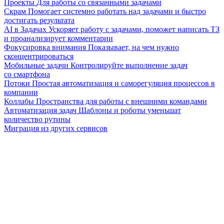
Проекты
Для работы со связанными задачами
Скрам
Помогает системно работать над задачами и быстро
достигать результата
AI в Задачах
Ускоряет работу с задачами, поможет написать ТЗ
и проанализирует комментарии
Фокусировка внимания
Показывает, на чем нужно
сконцентрироваться
Мобильные задачи
Контролируйте выполнение задач
со смартфона
Потоки
Простая автоматизация и саморегуляция процессов в
компании
Коллабы
Пространства для работы с внешними командами
Автоматизация задач
Шаблоны и роботы уменьшат
количество рутины
Миграция из других сервисов