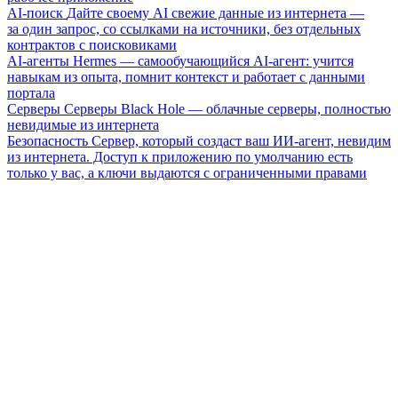
AI-поиск
Дайте своему AI свежие данные из интернета —
за один запрос, со ссылками на источники, без отдельных
контрактов с поисковиками
AI-агенты
Hermes — самообучающийся AI-агент: учится
навыкам из опыта, помнит контекст и работает с данными
портала
Серверы
Серверы Black Hole — облачные серверы, полностью
невидимые из интернета
Безопасность
Сервер, который создаст ваш ИИ-агент, невидим
из интернета. Доступ к приложению по умолчанию есть
только у вас, а ключи выдаются с ограниченными правами