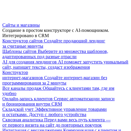
Сайты и магазины
Создание в простом конструкторе с AI-помощником.
Интегрировано в CRM
Конструктор сайтов
Создайте продающий лендинг
за считаные минуты
Шаблоны сайтов
Выберите из множества шаблонов,
адаптированных под разные отрасли
AI для создания лендингов
AI поможет запустить уникальный
сайт, напишет тексты, создаст изображения
Конструктор
интернет-магазинов
Создайте интернет-магазин без
программирования за 2 минуты
Все каналы продаж
Общайтесь с клиентами там, где им
удобно
Онлайн-запись клиентов
Сервис автоматизации записи
и бронирования внутри CRM
Складской учет
Эффективное управление товарами
и остатками. Доступ с любого устройства
Сквозная аналитика
Перед вами весь путь клиента —
от первого визита на сайт до повторных покупок
Интеграция с мессенджерами
Коммуникация с клиентом и