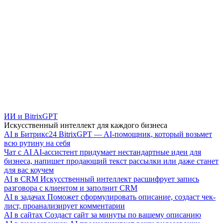
ИИ и BitrixGPT
Искусственный интеллект для каждого бизнеса
AI в Битрикс24
BitrixGPT — AI-помощник, который возьмет
всю рутину на себя
Чат с AI
AI-ассистент придумает нестандартные идеи для
бизнеса, напишет продающий текст рассылки или даже станет
для вас коучем
AI в CRM
Искусственный интеллект расшифрует запись
разговора с клиентом и заполнит CRM
AI в задачах
Поможет сформулировать описание, создаст чек-
лист, проанализирует комментарии
AI в сайтах
Создаст сайт за минуты по вашему описанию