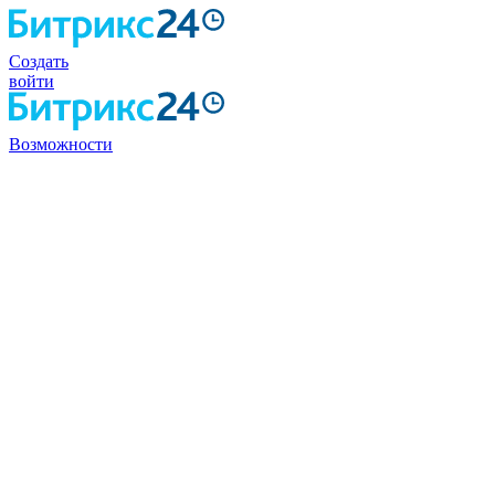
Создать
войти
Возможности