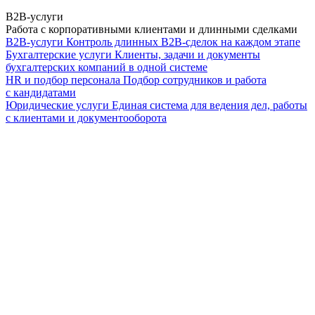
B2B-услуги
Работа с корпоративными клиентами и длинными сделками
B2B-услуги
Контроль длинных B2B-сделок на каждом этапе
Бухгалтерские услуги
Клиенты, задачи и документы
бухгалтерских компаний в одной системе
HR и подбор персонала
Подбор сотрудников и работа
с кандидатами
Юридические услуги
Единая система для ведения дел, работы
с клиентами и документооборота