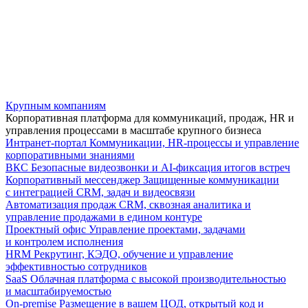
Крупным компаниям
Корпоративная платформа для коммуникаций, продаж, HR и
управления процессами в масштабе крупного бизнеса
Интранет-портал
Коммуникации, HR-процессы и управление
корпоративными знаниями
ВКС
Безопасные видеозвонки и AI-фиксация итогов встреч
Корпоративный мессенджер
Защищенные коммуникации
с интеграцией CRM, задач и видеосвязи
Автоматизация продаж
CRM, сквозная аналитика и
управление продажами в едином контуре
Проектный офис
Управление проектами, задачами
и контролем исполнения
HRM
Рекрутинг, КЭДО, обучение и управление
эффективностью сотрудников
SaaS
Облачная платформа с высокой производительностью
и масштабируемостью
On-premise
Размещение в вашем ЦОД, открытый код и