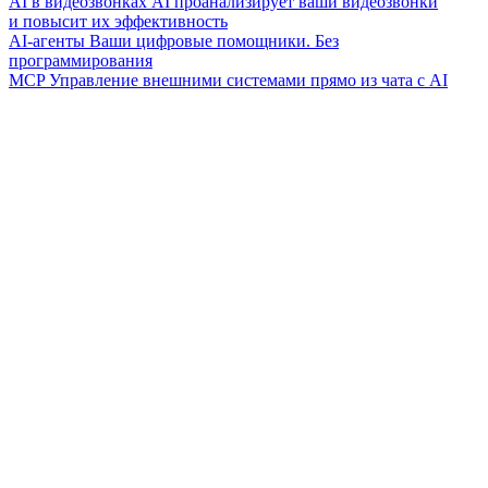
AI в видеозвонках
AI проанализирует ваши видеозвонки
и повысит их эффективность
AI-агенты
Ваши цифровые помощники. Без
программирования
MCP
Управление внешними системами прямо из чата с AI