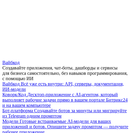
Вайбкод
Создавайте приложения, чат-боты, дашборды и сервисы
для бизнеса самостоятельно, без навыков программирования,
с помощью ИИ
Вайбкод
Всё уже есть внутри: API, серверы, документация,
ИИ-модели
Коворк/Код
Десктоп-приложение с AI-агентом, который
выполняет рабочие задачи прямо в вашем портале Битрикс24
и на вашем компьютере
Бот-платформа
Создавайте ботов за минуты или мигрируйте
из Telegram одним промптом
Модели
Готовые встраиваемые AI-модели для ваших
приложений и ботов. Опишите задачу промптом — получите
рабочее приложение