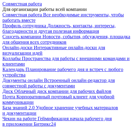
Совместная работа
Для организации работы всей компании
Совместная работа
Все необходимые инструменты, чтобы
работать вместе
Профиль сотрудника
Должность, контакты, интересы,
благодарности и другая полезная информация
Соцсеть компании
Новости, события, обсуждения, площадка
для общения всех сотрудников
Онлайн-доски
Интерактивные онлайн-доски для
визуализации идей
Коллабы
Пространства для работы с внешними командами и
клиентами
Календарь
Планирование рабочего дня и встреч с любого
устройства
Документы онлайн
Встроенный онлайн-редактор для
совместной работы с документами
Диск
Облачный диск компании для рабочих файлов
Почта
Корпоративный почтовый клиент для удобной
коммуникации
База знаний 2.0
Удобное хранение учебных материалов
и документации
Чекин на работе
Геймификация начала рабочего дня
в приложении Битрикс24