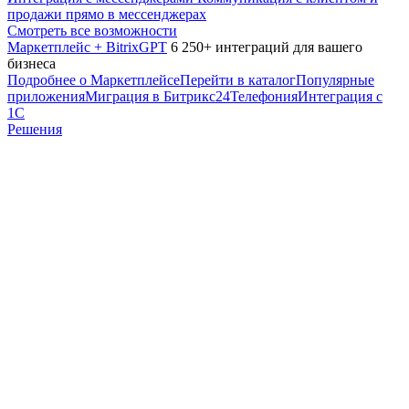
продажи прямо в мессенджерах
Смотреть все возможности
Маркетплейс + BitrixGPT
6 250+ интеграций для вашего
бизнеса
Подробнее о Маркетплейсе
Перейти в каталог
Популярные
приложения
Миграция в Битрикс24
Телефония
Интеграция с
1С
Решения