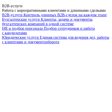
B2B-услуги
Работа с корпоративными клиентами и длинными сделками
B2B-услуги
Контроль длинных B2B-сделок на каждом этапе
Бухгалтерские услуги
Клиенты, задачи и документы
бухгалтерских компаний в одной системе
HR и подбор персонала
Подбор сотрудников и работа
с кандидатами
Юридические услуги
Единая система для ведения дел, работы
с клиентами и документооборота