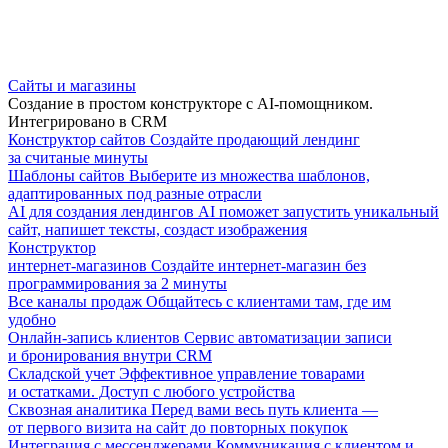
Сайты и магазины
Создание в простом конструкторе с AI-помощником.
Интегрировано в CRM
Конструктор сайтов
Создайте продающий лендинг
за считаные минуты
Шаблоны сайтов
Выберите из множества шаблонов,
адаптированных под разные отрасли
AI для создания лендингов
AI поможет запустить уникальный
сайт, напишет тексты, создаст изображения
Конструктор
интернет-магазинов
Создайте интернет-магазин без
программирования за 2 минуты
Все каналы продаж
Общайтесь с клиентами там, где им
удобно
Онлайн-запись клиентов
Сервис автоматизации записи
и бронирования внутри CRM
Складской учет
Эффективное управление товарами
и остатками. Доступ с любого устройства
Сквозная аналитика
Перед вами весь путь клиента —
от первого визита на сайт до повторных покупок
Интеграция с мессенджерами
Коммуникация с клиентом и