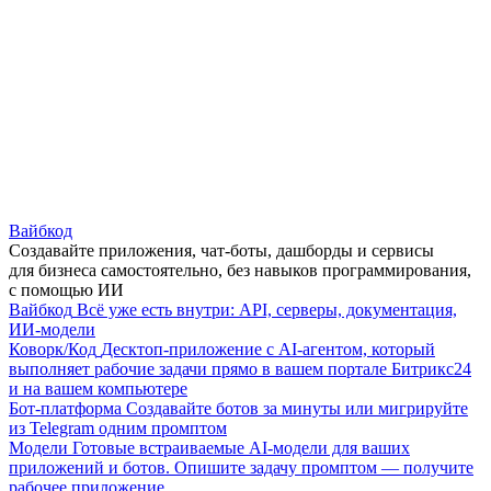
Вайбкод
Создавайте приложения, чат-боты, дашборды и сервисы
для бизнеса самостоятельно, без навыков программирования,
с помощью ИИ
Вайбкод
Всё уже есть внутри: API, серверы, документация,
ИИ-модели
Коворк/Код
Десктоп-приложение с AI-агентом, который
выполняет рабочие задачи прямо в вашем портале Битрикс24
и на вашем компьютере
Бот-платформа
Создавайте ботов за минуты или мигрируйте
из Telegram одним промптом
Модели
Готовые встраиваемые AI-модели для ваших
приложений и ботов. Опишите задачу промптом — получите
рабочее приложение