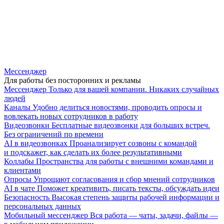
Мессенджер
Для работы без посторонних и рекламы
Мессенджер
Только для вашей компании. Никаких случайных
людей
Каналы
Удобно делиться новостями, проводить опросы и
вовлекать новых сотрудников в работу
Видеозвонки
Бесплатные видеозвонки для больших встреч.
Без ограничений по времени
AI в видеозвонках
Проанализирует созвоны с командой
и подскажет, как сделать их более результативными
Коллабы
Пространства для работы с внешними командами и
клиентами
Опросы
Упрощают согласования и сбор мнений сотрудников
AI в чате
Поможет креативить, писать тексты, обсуждать идеи
Безопасность
Высокая степень защиты рабочей информации и
персональных данных
Мобильный мессенджер
Вся работа — чаты, задачи, файлы —