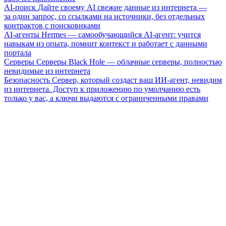
AI-поиск
Дайте своему AI свежие данные из интернета —
за один запрос, со ссылками на источники, без отдельных
контрактов с поисковиками
AI-агенты
Hermes — самообучающийся AI-агент: учится
навыкам из опыта, помнит контекст и работает с данными
портала
Серверы
Серверы Black Hole — облачные серверы, полностью
невидимые из интернета
Безопасность
Сервер, который создаст ваш ИИ-агент, невидим
из интернета. Доступ к приложению по умолчанию есть
только у вас, а ключи выдаются с ограниченными правами