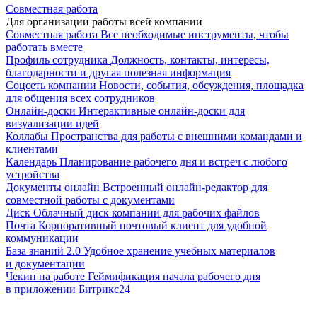
Совместная работа
Для организации работы всей компании
Совместная работа
Все необходимые инструменты, чтобы
работать вместе
Профиль сотрудника
Должность, контакты, интересы,
благодарности и другая полезная информация
Соцсеть компании
Новости, события, обсуждения, площадка
для общения всех сотрудников
Онлайн-доски
Интерактивные онлайн-доски для
визуализации идей
Коллабы
Пространства для работы с внешними командами и
клиентами
Календарь
Планирование рабочего дня и встреч с любого
устройства
Документы онлайн
Встроенный онлайн-редактор для
совместной работы с документами
Диск
Облачный диск компании для рабочих файлов
Почта
Корпоративный почтовый клиент для удобной
коммуникации
База знаний 2.0
Удобное хранение учебных материалов
и документации
Чекин на работе
Геймификация начала рабочего дня
в приложении Битрикс24