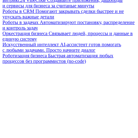
Битрикс24 VibeCode
Создавайте приложения, дашборды
и сервисы для бизнеса за считаные минуты
Роботы в CRM
Помогают закрывать сделки быстрее и не
упускать важные детали
Роботы в задачах
Автоматизируют постановку, распределение
и контроль задач
Оркестрация бизнеса
Связывает людей, процессы и данные в
единую систему
Искусственный интеллект
AI-ассистент готов помогать
с любыми задачами. Просто начните диалог
Роботизация бизнеса
Быстрая автоматизация любых
процессов без программистов (no-code)