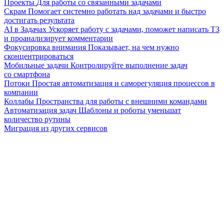
Проекты
Для работы со связанными задачами
Скрам
Помогает системно работать над задачами и быстро
достигать результата
AI в Задачах
Ускоряет работу с задачами, поможет написать ТЗ
и проанализирует комментарии
Фокусировка внимания
Показывает, на чем нужно
сконцентрироваться
Мобильные задачи
Контролируйте выполнение задач
со смартфона
Потоки
Простая автоматизация и саморегуляция процессов в
компании
Коллабы
Пространства для работы с внешними командами
Автоматизация задач
Шаблоны и роботы уменьшат
количество рутины
Миграция из других сервисов