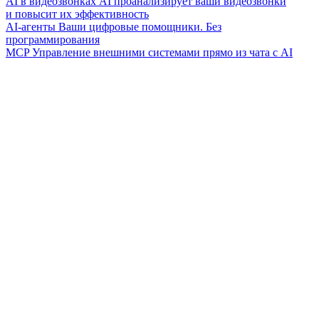
AI в видеозвонках
AI проанализирует ваши видеозвонки
и повысит их эффективность
AI-агенты
Ваши цифровые помощники. Без
программирования
MCP
Управление внешними системами прямо из чата с AI