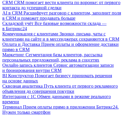
CRM
CRM помогает вести клиента по воронке: от первого
контакта до успешной сделки
AI в CRM
Расшифрует разговор с клиентом, заполнит поля
в CRM и поможет продавать больше
Складской учёт
Все базовые возможности склада —
в Битрикс24
Коммуникация с клиентами
Звонки, письма, чаты с
клиентами на сайте и в мессенджерах сохраняются в CRM
Оплата и Доставка
Прием оплаты и оформление доставки
прямо в CRM
Маркетинг
Сегментация базы клиентов, рассылка
персональных предложений, реклама в соцсетях
Онлайн-запись клиентов
Сервис автоматизации записи
и бронирования внутри CRM
BI Конструктор
Помогает бизнесу принимать решения
на основе данных
Сквозная аналитика
Путь клиента от первого рекламного
объявления до совершения покупки
Интеграция с 1С
Обмен данными в режиме реального
времени
Терминал
Прием оплаты прямо в приложении Битрикс24.
Нужен только смартфон