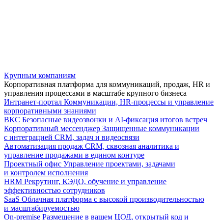
Крупным компаниям
Корпоративная платформа для коммуникаций, продаж, HR и
управления процессами в масштабе крупного бизнеса
Интранет-портал
Коммуникации, HR-процессы и управление
корпоративными знаниями
ВКС
Безопасные видеозвонки и AI-фиксация итогов встреч
Корпоративный мессенджер
Защищенные коммуникации
с интеграцией CRM, задач и видеосвязи
Автоматизация продаж
CRM, сквозная аналитика и
управление продажами в едином контуре
Проектный офис
Управление проектами, задачами
и контролем исполнения
HRM
Рекрутинг, КЭДО, обучение и управление
эффективностью сотрудников
SaaS
Облачная платформа с высокой производительностью
и масштабируемостью
On-premise
Размещение в вашем ЦОД, открытый код и