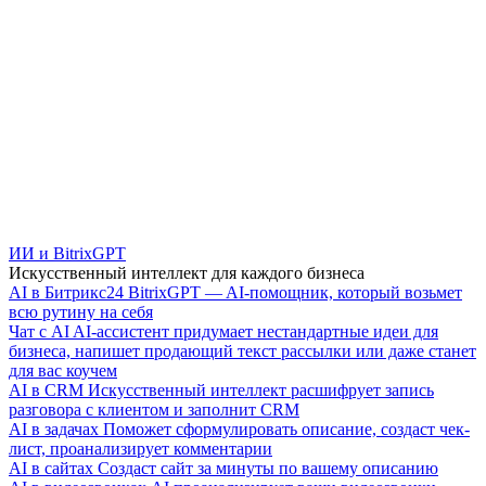
ИИ и BitrixGPT
Искусственный интеллект для каждого бизнеса
AI в Битрикс24
BitrixGPT — AI-помощник, который возьмет
всю рутину на себя
Чат с AI
AI-ассистент придумает нестандартные идеи для
бизнеса, напишет продающий текст рассылки или даже станет
для вас коучем
AI в CRM
Искусственный интеллект расшифрует запись
разговора с клиентом и заполнит CRM
AI в задачах
Поможет сформулировать описание, создаст чек-
лист, проанализирует комментарии
AI в сайтах
Создаст сайт за минуты по вашему описанию