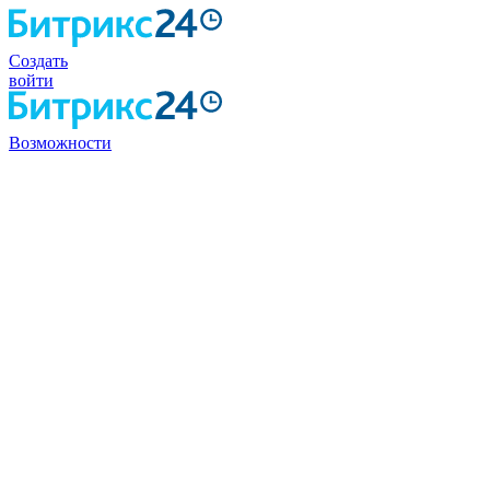
Создать
войти
Возможности