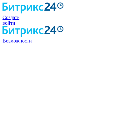
Создать
войти
Возможности