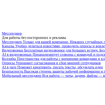
Мессенджер
Для работы без посторонних и рекламы
Мессенджер
Только для вашей компании. Никаких случайных 
Каналы
Удобно делиться новостями, проводить опросы и вовле
Видеозвонки
Бесплатные видеозвонки для больших встреч. Бе
AI в видеозвонках
Проанализирует созвоны с командой и подск
Коллабы
Пространства для работы с внешними командами и к
Опросы
Упрощают согласования и сбор мнений сотрудников
AI в чате
Поможет креативить, писать тексты, обсуждать идеи
Безопасность
Высокая степень защиты рабочей информации и
Мобильный мессенджер
Вся работа — чаты, задачи, файлы —