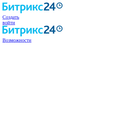
Создать
войти
Возможности