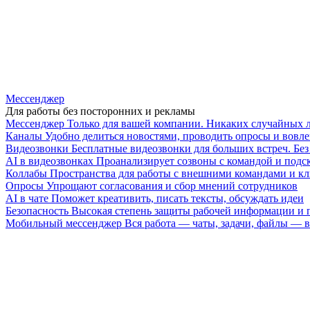
Мессенджер
Для работы без посторонних и рекламы
Мессенджер
Только для вашей компании. Никаких случайных 
Каналы
Удобно делиться новостями, проводить опросы и вовле
Видеозвонки
Бесплатные видеозвонки для больших встреч. Бе
AI в видеозвонках
Проанализирует созвоны с командой и подск
Коллабы
Пространства для работы с внешними командами и к
Опросы
Упрощают согласования и сбор мнений сотрудников
AI в чате
Поможет креативить, писать тексты, обсуждать идеи
Безопасность
Высокая степень защиты рабочей информации и
Мобильный мессенджер
Вся работа — чаты, задачи, файлы —