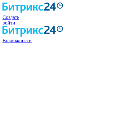
Создать
войти
Возможности