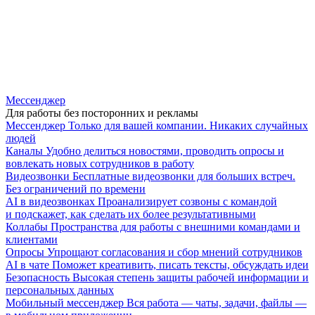
Мессенджер
Для работы без посторонних и рекламы
Мессенджер
Только для вашей компании. Никаких случайных
людей
Каналы
Удобно делиться новостями, проводить опросы и
вовлекать новых сотрудников в работу
Видеозвонки
Бесплатные видеозвонки для больших встреч.
Без ограничений по времени
AI в видеозвонках
Проанализирует созвоны с командой
и подскажет, как сделать их более результативными
Коллабы
Пространства для работы с внешними командами и
клиентами
Опросы
Упрощают согласования и сбор мнений сотрудников
AI в чате
Поможет креативить, писать тексты, обсуждать идеи
Безопасность
Высокая степень защиты рабочей информации и
персональных данных
Мобильный мессенджер
Вся работа — чаты, задачи, файлы —