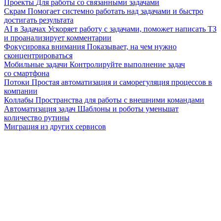
Проекты
Для работы со связанными задачами
Скрам
Помогает системно работать над задачами и быстро
достигать результата
AI в Задачах
Ускоряет работу с задачами, поможет написать ТЗ
и проанализирует комментарии
Фокусировка внимания
Показывает, на чем нужно
сконцентрироваться
Мобильные задачи
Контролируйте выполнение задач
со смартфона
Потоки
Простая автоматизация и саморегуляция процессов в
компании
Коллабы
Пространства для работы с внешними командами
Автоматизация задач
Шаблоны и роботы уменьшат
количество рутины
Миграция из других сервисов