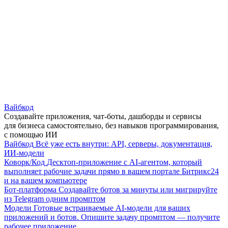
Вайбкод
Создавайте приложения, чат-боты, дашборды и сервисы
для бизнеса самостоятельно, без навыков программирования,
с помощью ИИ
Вайбкод
Всё уже есть внутри: API, серверы, документация,
ИИ-модели
Коворк/Код
Десктоп-приложение с AI-агентом, который
выполняет рабочие задачи прямо в вашем портале Битрикс24
и на вашем компьютере
Бот-платформа
Создавайте ботов за минуты или мигрируйте
из Telegram одним промптом
Модели
Готовые встраиваемые AI-модели для ваших
приложений и ботов. Опишите задачу промптом — получите
рабочее приложение