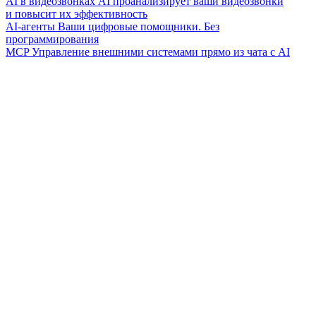
AI в видеозвонках
AI проанализирует ваши видеозвонки
и повысит их эффективность
AI-агенты
Ваши цифровые помощники. Без
программирования
MCP
Управление внешними системами прямо из чата с AI