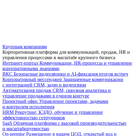
Крупным компаниям
Корпоративная платформа для коммуникаций, продаж, HR и
управления процессами в масштабе крупного бизнеса
Интранет-портал
Коммуникации, HR-процессы и управление
корпоративными знаниями
ВКС
Безопасные видеозвонки и AI-фиксация итогов встреч
Корпоративный мессенджер
Защищенные коммуникации
с интеграцией CRM, задач и видеосвязи
Автоматизация продаж
CRM, сквозная аналитика и
управление продажами в едином контуре
Проектный офис
Управление проектами, задачами
и контролем исполнения
HRM
Рекрутинг, КЭДО, обучение и управление
эффективностью сотрудников
SaaS
Облачная платформа с высокой производительностью
и масштабируемостью
On-premise
Размещение в вашем ЦОД, открытый код и