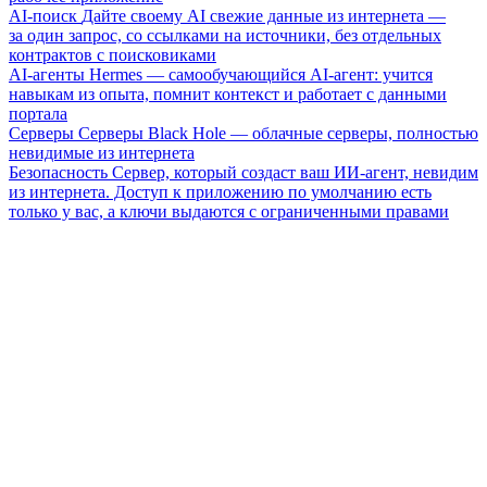
AI-поиск
Дайте своему AI свежие данные из интернета —
за один запрос, со ссылками на источники, без отдельных
контрактов с поисковиками
AI-агенты
Hermes — самообучающийся AI-агент: учится
навыкам из опыта, помнит контекст и работает с данными
портала
Серверы
Серверы Black Hole — облачные серверы, полностью
невидимые из интернета
Безопасность
Сервер, который создаст ваш ИИ-агент, невидим
из интернета. Доступ к приложению по умолчанию есть
только у вас, а ключи выдаются с ограниченными правами