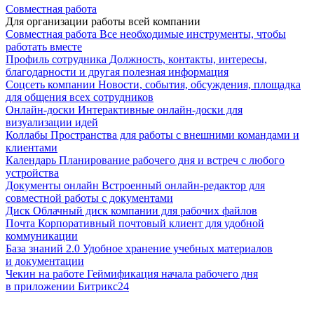
Совместная работа
Для организации работы всей компании
Совместная работа
Все необходимые инструменты, чтобы
работать вместе
Профиль сотрудника
Должность, контакты, интересы,
благодарности и другая полезная информация
Соцсеть компании
Новости, события, обсуждения, площадка
для общения всех сотрудников
Онлайн-доски
Интерактивные онлайн-доски для
визуализации идей
Коллабы
Пространства для работы с внешними командами и
клиентами
Календарь
Планирование рабочего дня и встреч с любого
устройства
Документы онлайн
Встроенный онлайн-редактор для
совместной работы с документами
Диск
Облачный диск компании для рабочих файлов
Почта
Корпоративный почтовый клиент для удобной
коммуникации
База знаний 2.0
Удобное хранение учебных материалов
и документации
Чекин на работе
Геймификация начала рабочего дня
в приложении Битрикс24