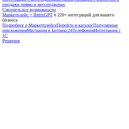
продажи прямо в мессенджерах
Смотреть все возможности
Маркетплейс + BitrixGPT
6 220+ интеграций для вашего
бизнеса
Подробнее о Маркетплейсе
Перейти в каталог
Популярные
приложения
Миграция в Битрикс24
Телефония
Интеграция с
1С
Решения