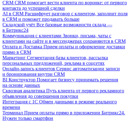
CRM
CRM помогает вести клиента по воронке: от первого
контакта до успешной сделки
AI в CRM
Расшифрует разговор с клиентом, заполнит поля
в CRM и поможет продавать больше
Складской учёт
Все базовые возможности склада —
в Битрикс24
Коммуникация с клиентами
Звонки, письма, чаты с
клиентами на сайте и в мессенджерах сохраняются в CRM
Оплата и Доставка
Прием оплаты и оформление доставки
прямо в CRM
Маркетинг
Сегментация базы клиентов, рассылка
персональных предложений, реклама в соцсетях
Онлайн-запись клиентов
Сервис автоматизации записи
и бронирования внутри CRM
BI Конструктор
Помогает бизнесу принимать решения
на основе данных
Сквозная аналитика
Путь клиента от первого рекламного
объявления до совершения покупки
Интеграция с 1С
Обмен данными в режиме реального
времени
Терминал
Прием оплаты прямо в приложении Битрикс24.
Нужен только смартфон