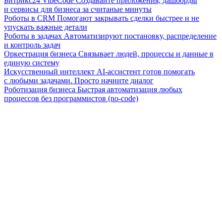
Битрикс24 VibeCode
Создавайте приложения, дашборды
и сервисы для бизнеса за считаные минуты
Роботы в CRM
Помогают закрывать сделки быстрее и не
упускать важные детали
Роботы в задачах
Автоматизируют постановку, распределение
и контроль задач
Оркестрация бизнеса
Связывает людей, процессы и данные в
единую систему
Искусственный интеллект
AI-ассистент готов помогать
с любыми задачами. Просто начните диалог
Роботизация бизнеса
Быстрая автоматизация любых
процессов без программистов (no-code)