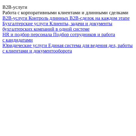
B2B-услуги
Работа с корпоративными клиентами и длинными сделками
B2B-услуги
Контроль длинных B2B-сделок на каждом этапе
Бухгалтерские услуги
Клиенты, задачи и документы
бухгалтерских компаний в одной системе
HR и подбор персонала
Подбор сотрудников и работа
с кандидатами
Юридические услуги
Единая система для ведения дел, работы
с клиентами и документооборота