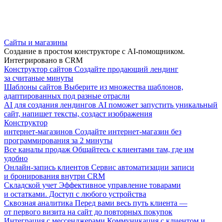
Сайты и магазины
Создание в простом конструкторе с AI-помощником.
Интегрировано в CRM
Конструктор сайтов
Создайте продающий лендинг
за считаные минуты
Шаблоны сайтов
Выберите из множества шаблонов,
адаптированных под разные отрасли
AI для создания лендингов
AI поможет запустить уникальный
сайт, напишет тексты, создаст изображения
Конструктор
интернет-магазинов
Создайте интернет-магазин без
программирования за 2 минуты
Все каналы продаж
Общайтесь с клиентами там, где им
удобно
Онлайн-запись клиентов
Сервис автоматизации записи
и бронирования внутри CRM
Складской учет
Эффективное управление товарами
и остатками. Доступ с любого устройства
Сквозная аналитика
Перед вами весь путь клиента —
от первого визита на сайт до повторных покупок
Интеграция с мессенджерами
Коммуникация с клиентом и