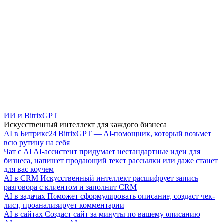
ИИ и BitrixGPT
Искусственный интеллект для каждого бизнеса
AI в Битрикс24
BitrixGPT — AI-помощник, который возьмет
всю рутину на себя
Чат с AI
AI-ассистент придумает нестандартные идеи для
бизнеса, напишет продающий текст рассылки или даже станет
для вас коучем
AI в CRM
Искусственный интеллект расшифрует запись
разговора с клиентом и заполнит CRM
AI в задачах
Поможет сформулировать описание, создаст чек-
лист, проанализирует комментарии
AI в сайтах
Создаст сайт за минуты по вашему описанию