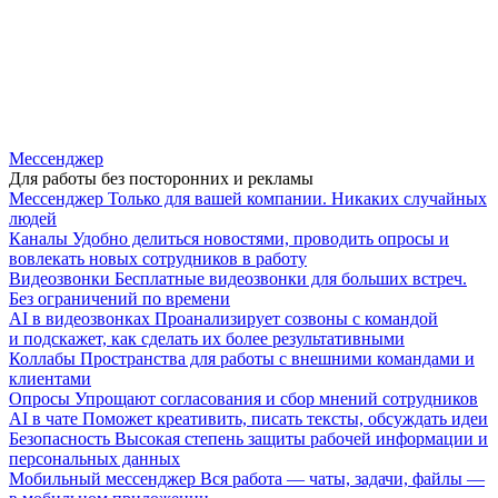
Мессенджер
Для работы без посторонних и рекламы
Мессенджер
Только для вашей компании. Никаких случайных
людей
Каналы
Удобно делиться новостями, проводить опросы и
вовлекать новых сотрудников в работу
Видеозвонки
Бесплатные видеозвонки для больших встреч.
Без ограничений по времени
AI в видеозвонках
Проанализирует созвоны с командой
и подскажет, как сделать их более результативными
Коллабы
Пространства для работы с внешними командами и
клиентами
Опросы
Упрощают согласования и сбор мнений сотрудников
AI в чате
Поможет креативить, писать тексты, обсуждать идеи
Безопасность
Высокая степень защиты рабочей информации и
персональных данных
Мобильный мессенджер
Вся работа — чаты, задачи, файлы —