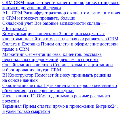
CRM
CRM помогает вести клиента по воронке: от первого
контакта до успешной сделки
AI в CRM
Расшифрует разговор с клиентом, заполнит поля
в CRM и поможет продавать больше
Складской учёт
Все базовые возможности склада —
в Битрикс24
Коммуникация с клиентами
Звонки, письма, чаты с
клиентами на сайте и в мессенджерах сохраняются в CRM
Оплата и Доставка
Прием оплаты и оформление доставки
прямо в CRM
Маркетинг
Сегментация базы клиентов, рассылка
персональных предложений, реклама в соцсетях
Онлайн-запись клиентов
Сервис автоматизации записи
и бронирования внутри CRM
BI Конструктор
Помогает бизнесу принимать решения
на основе данных
Сквозная аналитика
Путь клиента от первого рекламного
объявления до совершения покупки
Интеграция с 1С
Обмен данными в режиме реального
времени
Терминал
Прием оплаты прямо в приложении Битрикс24.
Нужен только смартфон