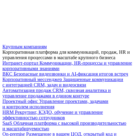
Крупным компаниям
Корпоративная платформа для коммуникаций, продаж, HR и
управления процессами в масштабе крупного бизнеса
Интранет-портал
Коммуникации, HR-процессы и управление
корпоративными знаниями
ВКС
Безопасные видеозвонки и AI-фиксация итогов встреч
Корпоративный мессенджер
Защищенные коммуникации
с интеграцией CRM, задач и видеосвязи
Автоматизация продаж
CRM, сквозная аналитика и
управление продажами в едином контуре
Проектный офис
Управление проектами, задачами
и контролем исполнения
HRM
Рекрутинг, КЭДО, обучение и управление
эффективностью сотрудников
SaaS
Облачная платформа с высокой производительностью
и масштабируемостью
On-premise
Размещение в вашем ЦОД, открытый код и