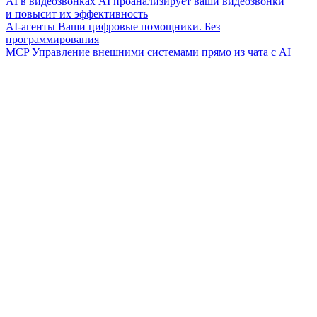
AI в видеозвонках
AI проанализирует ваши видеозвонки
и повысит их эффективность
AI-агенты
Ваши цифровые помощники. Без
программирования
MCP
Управление внешними системами прямо из чата с AI