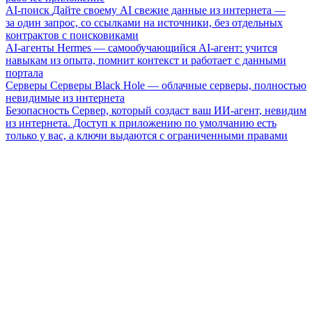
AI-поиск
Дайте своему AI свежие данные из интернета —
за один запрос, со ссылками на источники, без отдельных
контрактов с поисковиками
AI-агенты
Hermes — самообучающийся AI-агент: учится
навыкам из опыта, помнит контекст и работает с данными
портала
Серверы
Серверы Black Hole — облачные серверы, полностью
невидимые из интернета
Безопасность
Сервер, который создаст ваш ИИ-агент, невидим
из интернета. Доступ к приложению по умолчанию есть
только у вас, а ключи выдаются с ограниченными правами