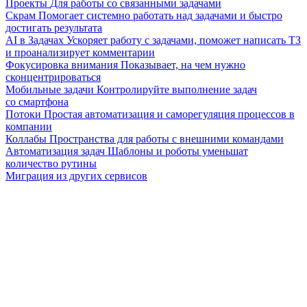
Проекты
Для работы со связанными задачами
Скрам
Помогает системно работать над задачами и быстро
достигать результата
AI в Задачах
Ускоряет работу с задачами, поможет написать ТЗ
и проанализирует комментарии
Фокусировка внимания
Показывает, на чем нужно
сконцентрироваться
Мобильные задачи
Контролируйте выполнение задач
со смартфона
Потоки
Простая автоматизация и саморегуляция процессов в
компании
Коллабы
Пространства для работы с внешними командами
Автоматизация задач
Шаблоны и роботы уменьшат
количество рутины
Миграция из других сервисов