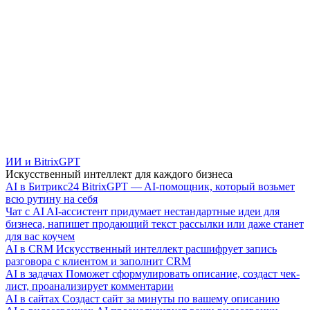
ИИ и BitrixGPT
Искусственный интеллект для каждого бизнеса
AI в Битрикс24
BitrixGPT — AI-помощник, который возьмет
всю рутину на себя
Чат с AI
AI-ассистент придумает нестандартные идеи для
бизнеса, напишет продающий текст рассылки или даже станет
для вас коучем
AI в CRM
Искусственный интеллект расшифрует запись
разговора с клиентом и заполнит CRM
AI в задачах
Поможет сформулировать описание, создаст чек-
лист, проанализирует комментарии
AI в сайтах
Создаст сайт за минуты по вашему описанию