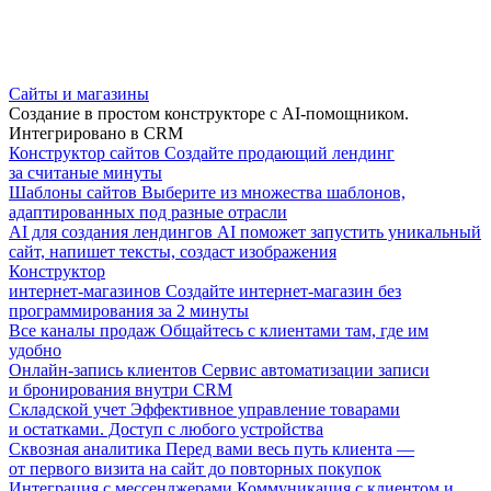
Сайты и магазины
Создание в простом конструкторе с AI-помощником.
Интегрировано в CRM
Конструктор сайтов
Создайте продающий лендинг
за считаные минуты
Шаблоны сайтов
Выберите из множества шаблонов,
адаптированных под разные отрасли
AI для создания лендингов
AI поможет запустить уникальный
сайт, напишет тексты, создаст изображения
Конструктор
интернет-магазинов
Создайте интернет-магазин без
программирования за 2 минуты
Все каналы продаж
Общайтесь с клиентами там, где им
удобно
Онлайн-запись клиентов
Сервис автоматизации записи
и бронирования внутри CRM
Складской учет
Эффективное управление товарами
и остатками. Доступ с любого устройства
Сквозная аналитика
Перед вами весь путь клиента —
от первого визита на сайт до повторных покупок
Интеграция с мессенджерами
Коммуникация с клиентом и