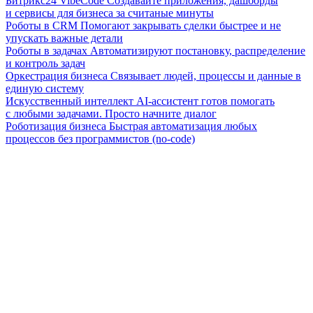
Битрикс24 VibeCode
Создавайте приложения, дашборды
и сервисы для бизнеса за считаные минуты
Роботы в CRM
Помогают закрывать сделки быстрее и не
упускать важные детали
Роботы в задачах
Автоматизируют постановку, распределение
и контроль задач
Оркестрация бизнеса
Связывает людей, процессы и данные в
единую систему
Искусственный интеллект
AI-ассистент готов помогать
с любыми задачами. Просто начните диалог
Роботизация бизнеса
Быстрая автоматизация любых
процессов без программистов (no-code)