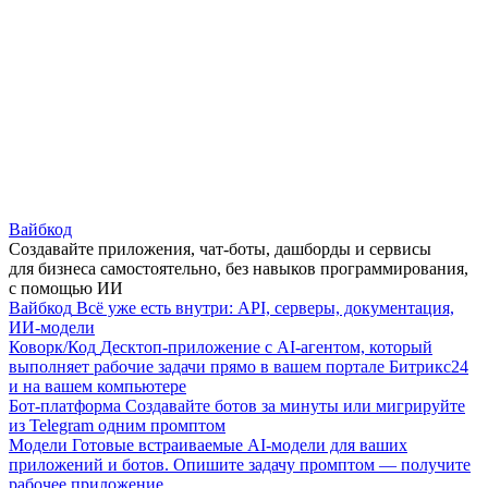
Вайбкод
Создавайте приложения, чат-боты, дашборды и сервисы
для бизнеса самостоятельно, без навыков программирования,
с помощью ИИ
Вайбкод
Всё уже есть внутри: API, серверы, документация,
ИИ-модели
Коворк/Код
Десктоп-приложение с AI-агентом, который
выполняет рабочие задачи прямо в вашем портале Битрикс24
и на вашем компьютере
Бот-платформа
Создавайте ботов за минуты или мигрируйте
из Telegram одним промптом
Модели
Готовые встраиваемые AI-модели для ваших
приложений и ботов. Опишите задачу промптом — получите
рабочее приложение