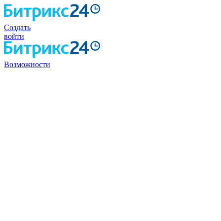
Создать
войти
Возможности