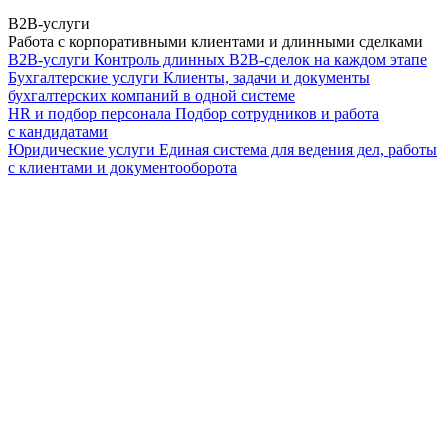
B2B-услуги
Работа с корпоративными клиентами и длинными сделками
B2B-услуги
Контроль длинных B2B-сделок на каждом этапе
Бухгалтерские услуги
Клиенты, задачи и документы
бухгалтерских компаний в одной системе
HR и подбор персонала
Подбор сотрудников и работа
с кандидатами
Юридические услуги
Единая система для ведения дел, работы
с клиентами и документооборота