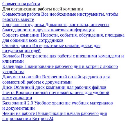
Совместная работа
Для организации работы всей компании
Совместная работа
Все необходимые инструменты, чтобы
работать вместе
Профиль сотрудника
Должность, контакты, интересы,
благодарности и другая полезная информация
Соцсеть компании
Новости, события, обсуждения, площадка
для общения всех сотрудников
Онлайн-доски
Интерактивные онлайн-доски для
визуализации идей
Коллабы
Пространства для работы с внешними командами и
клиентами
Календарь
Планирование рабочего дня и встреч с любого
устройства
Документы онлайн
Встроенный онлайн-редактор для
совместной работы с документами
Диск
Облачный диск компании для рабочих файлов
Почта
Корпоративный почтовый клиент для удобной
коммуникации
База знаний 2.0
Удобное хранение учебных материалов
и документации
Чекин на работе
Геймификация начала рабочего дня
в приложении Битрикс24