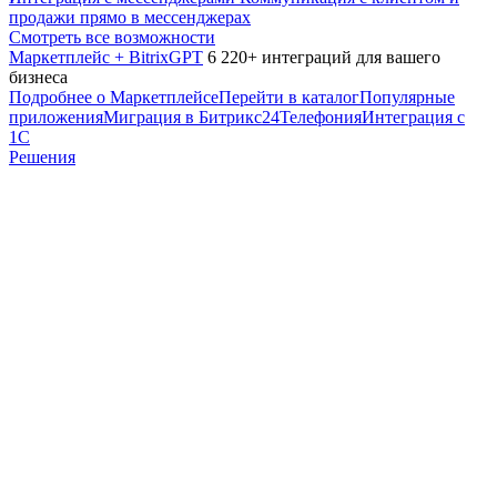
продажи прямо в мессенджерах
Смотреть все возможности
Маркетплейс + BitrixGPT
6 220+ интеграций для вашего
бизнеса
Подробнее о Маркетплейсе
Перейти в каталог
Популярные
приложения
Миграция в Битрикс24
Телефония
Интеграция с
1С
Решения