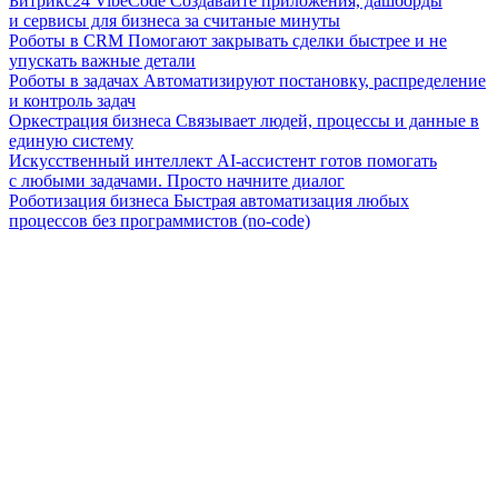
Битрикс24 VibeCode
Создавайте приложения, дашборды
и сервисы для бизнеса за считаные минуты
Роботы в CRM
Помогают закрывать сделки быстрее и не
упускать важные детали
Роботы в задачах
Автоматизируют постановку, распределение
и контроль задач
Оркестрация бизнеса
Связывает людей, процессы и данные в
единую систему
Искусственный интеллект
AI-ассистент готов помогать
с любыми задачами. Просто начните диалог
Роботизация бизнеса
Быстрая автоматизация любых
процессов без программистов (no-code)