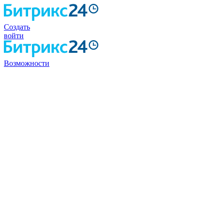
Создать
войти
Возможности