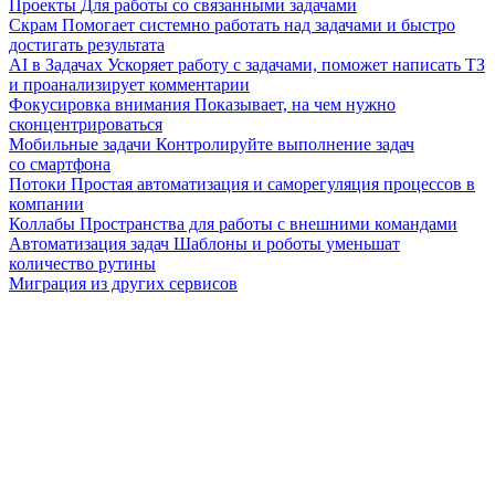
Проекты
Для работы со связанными задачами
Скрам
Помогает системно работать над задачами и быстро
достигать результата
AI в Задачах
Ускоряет работу с задачами, поможет написать ТЗ
и проанализирует комментарии
Фокусировка внимания
Показывает, на чем нужно
сконцентрироваться
Мобильные задачи
Контролируйте выполнение задач
со смартфона
Потоки
Простая автоматизация и саморегуляция процессов в
компании
Коллабы
Пространства для работы с внешними командами
Автоматизация задач
Шаблоны и роботы уменьшат
количество рутины
Миграция из других сервисов