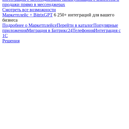
продажи прямо в мессенджерах
Смотреть все возможности
Маркетплейс + BitrixGPT
6 250+ интеграций для вашего
бизнеса
Подробнее о Маркетплейсе
Перейти в каталог
Популярные
приложения
Миграция в Битрикс24
Телефония
Интеграция с
1С
Решения