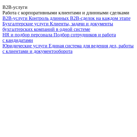
B2B-услуги
Работа с корпоративными клиентами и длинными сделками
B2B-услуги
Контроль длинных B2B-сделок на каждом этапе
Бухгалтерские услуги
Клиенты, задачи и документы
бухгалтерских компаний в одной системе
HR и подбор персонала
Подбор сотрудников и работа
с кандидатами
Юридические услуги
Единая система для ведения дел, работы
с клиентами и документооборота