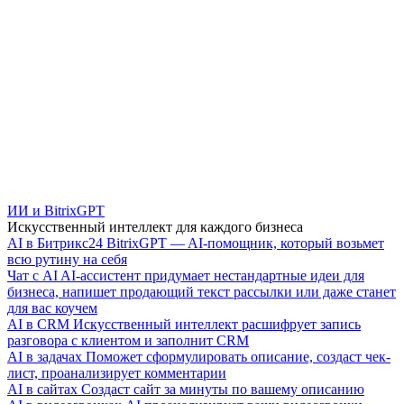
ИИ и BitrixGPT
Искусственный интеллект для каждого бизнеса
AI в Битрикс24
BitrixGPT — AI-помощник, который возьмет
всю рутину на себя
Чат с AI
AI-ассистент придумает нестандартные идеи для
бизнеса, напишет продающий текст рассылки или даже станет
для вас коучем
AI в CRM
Искусственный интеллект расшифрует запись
разговора с клиентом и заполнит CRM
AI в задачах
Поможет сформулировать описание, создаст чек-
лист, проанализирует комментарии
AI в сайтах
Создаст сайт за минуты по вашему описанию