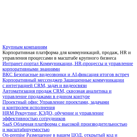
Крупным компаниям
Корпоративная платформа для коммуникаций, продаж, HR и
управления процессами в масштабе крупного бизнеса
Интранет-портал
Коммуникации, HR-процессы и управление
корпоративными знаниями
ВКС
Безопасные видеозвонки и AI-фиксация итогов встреч
Корпоративный мессенджер
Защищенные коммуникации
с интеграцией CRM, задач и видеосвязи
Автоматизация продаж
CRM, сквозная аналитика и
управление продажами в едином контуре
Проектный офис
Управление проектами, задачами
и контролем исполнения
HRM
Рекрутинг, КЭДО, обучение и управление
эффективностью сотрудников
SaaS
Облачная платформа с высокой производительностью
и масштабируемостью
On-premise
Размещение в вашем ЦОД, открытый код и