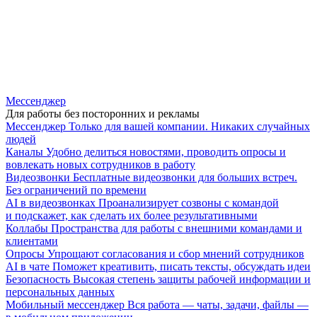
Мессенджер
Для работы без посторонних и рекламы
Мессенджер
Только для вашей компании. Никаких случайных
людей
Каналы
Удобно делиться новостями, проводить опросы и
вовлекать новых сотрудников в работу
Видеозвонки
Бесплатные видеозвонки для больших встреч.
Без ограничений по времени
AI в видеозвонках
Проанализирует созвоны с командой
и подскажет, как сделать их более результативными
Коллабы
Пространства для работы с внешними командами и
клиентами
Опросы
Упрощают согласования и сбор мнений сотрудников
AI в чате
Поможет креативить, писать тексты, обсуждать идеи
Безопасность
Высокая степень защиты рабочей информации и
персональных данных
Мобильный мессенджер
Вся работа — чаты, задачи, файлы —