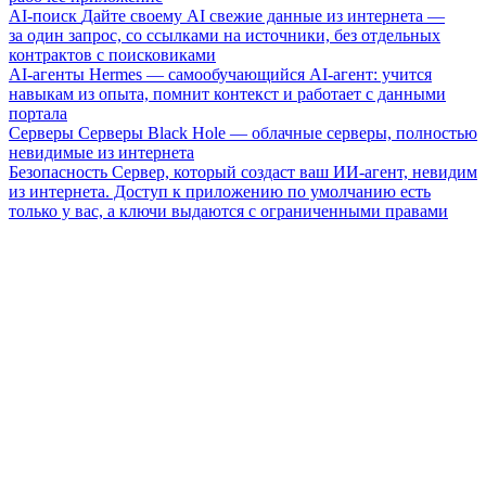
AI-поиск
Дайте своему AI свежие данные из интернета —
за один запрос, со ссылками на источники, без отдельных
контрактов с поисковиками
AI-агенты
Hermes — самообучающийся AI-агент: учится
навыкам из опыта, помнит контекст и работает с данными
портала
Серверы
Серверы Black Hole — облачные серверы, полностью
невидимые из интернета
Безопасность
Сервер, который создаст ваш ИИ-агент, невидим
из интернета. Доступ к приложению по умолчанию есть
только у вас, а ключи выдаются с ограниченными правами