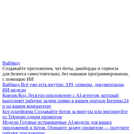
Вайбкод
Создавайте приложения, чат-боты, дашборды и сервисы
для бизнеса самостоятельно, без навыков программирования,
с помощью ИИ
Вайбкод
Всё уже есть внутри: API, серверы, документация,
ИИ-модели
Коворк/Код
Десктоп-приложение с AI-агентом, который
выполняет рабочие задачи прямо в вашем портале Битрикс24
и на вашем компьютере
Бот-платформа
Создавайте ботов за минуты или мигрируйте
из Telegram одним промптом
Модели
Готовые встраиваемые AI-модели для ваших
приложений и ботов. Опишите задачу промптом — получите
рабочее приложение