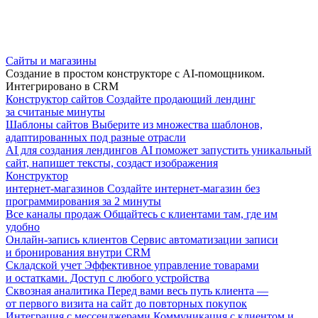
Сайты и магазины
Создание в простом конструкторе с AI-помощником.
Интегрировано в CRM
Конструктор сайтов
Создайте продающий лендинг
за считаные минуты
Шаблоны сайтов
Выберите из множества шаблонов,
адаптированных под разные отрасли
AI для создания лендингов
AI поможет запустить уникальный
сайт, напишет тексты, создаст изображения
Конструктор
интернет-магазинов
Создайте интернет-магазин без
программирования за 2 минуты
Все каналы продаж
Общайтесь с клиентами там, где им
удобно
Онлайн-запись клиентов
Сервис автоматизации записи
и бронирования внутри CRM
Складской учет
Эффективное управление товарами
и остатками. Доступ с любого устройства
Сквозная аналитика
Перед вами весь путь клиента —
от первого визита на сайт до повторных покупок
Интеграция с мессенджерами
Коммуникация с клиентом и