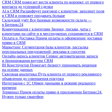
CRM
CRM помогает вести клиента по воронке: от первого
контакта до успешной сделки
AI в CRM
Расшифрует разговор с клиентом, заполнит поля
в CRM и поможет продавать больше
Складской учёт
Все базовые возможности склада —
в Битрикс24
Коммуникация с клиентами
Звонки, письма, чаты с
клиентами на сайте и в мессенджерах сохраняются в CRM
Оплата и Доставка
Прием оплаты и оформление доставки
прямо в CRM
Маркетинг
Сегментация базы клиентов, рассылка
персональных предложений, реклама в соцсетях
Онлайн-запись клиентов
Сервис автоматизации записи
и бронирования внутри CRM
BI Конструктор
Помогает бизнесу принимать решения
на основе данных
Сквозная аналитика
Путь клиента от первого рекламного
объявления до совершения покупки
Интеграция с 1С
Обмен данными в режиме реального
времени
Терминал
Прием оплаты прямо в приложении Битрикс24.
Нужен только смартфон