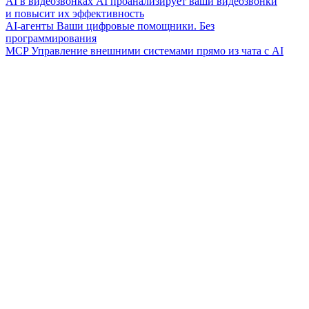
AI в видеозвонках
AI проанализирует ваши видеозвонки
и повысит их эффективность
AI-агенты
Ваши цифровые помощники. Без
программирования
MCP
Управление внешними системами прямо из чата с AI