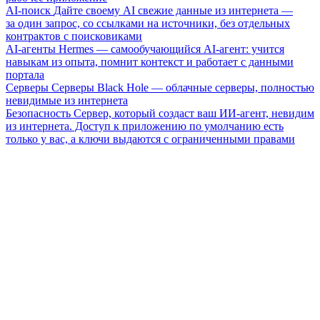
AI-поиск
Дайте своему AI свежие данные из интернета —
за один запрос, со ссылками на источники, без отдельных
контрактов с поисковиками
AI-агенты
Hermes — самообучающийся AI-агент: учится
навыкам из опыта, помнит контекст и работает с данными
портала
Серверы
Серверы Black Hole — облачные серверы, полностью
невидимые из интернета
Безопасность
Сервер, который создаст ваш ИИ-агент, невидим
из интернета. Доступ к приложению по умолчанию есть
только у вас, а ключи выдаются с ограниченными правами