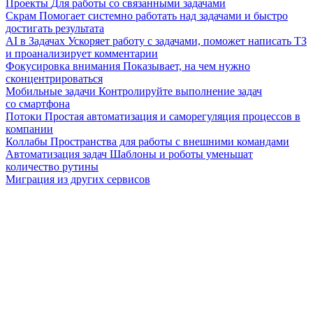
Проекты
Для работы со связанными задачами
Скрам
Помогает системно работать над задачами и быстро
достигать результата
AI в Задачах
Ускоряет работу с задачами, поможет написать ТЗ
и проанализирует комментарии
Фокусировка внимания
Показывает, на чем нужно
сконцентрироваться
Мобильные задачи
Контролируйте выполнение задач
со смартфона
Потоки
Простая автоматизация и саморегуляция процессов в
компании
Коллабы
Пространства для работы с внешними командами
Автоматизация задач
Шаблоны и роботы уменьшат
количество рутины
Миграция из других сервисов