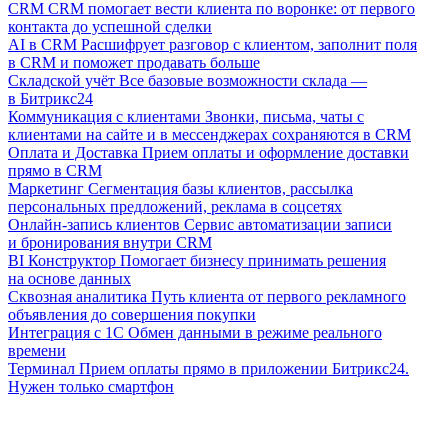
CRM
CRM помогает вести клиента по воронке: от первого
контакта до успешной сделки
AI в CRM
Расшифрует разговор с клиентом, заполнит поля
в CRM и поможет продавать больше
Складской учёт
Все базовые возможности склада —
в Битрикс24
Коммуникация с клиентами
Звонки, письма, чаты с
клиентами на сайте и в мессенджерах сохраняются в CRM
Оплата и Доставка
Прием оплаты и оформление доставки
прямо в CRM
Маркетинг
Сегментация базы клиентов, рассылка
персональных предложений, реклама в соцсетях
Онлайн-запись клиентов
Сервис автоматизации записи
и бронирования внутри CRM
BI Конструктор
Помогает бизнесу принимать решения
на основе данных
Сквозная аналитика
Путь клиента от первого рекламного
объявления до совершения покупки
Интеграция с 1С
Обмен данными в режиме реального
времени
Терминал
Прием оплаты прямо в приложении Битрикс24.
Нужен только смартфон