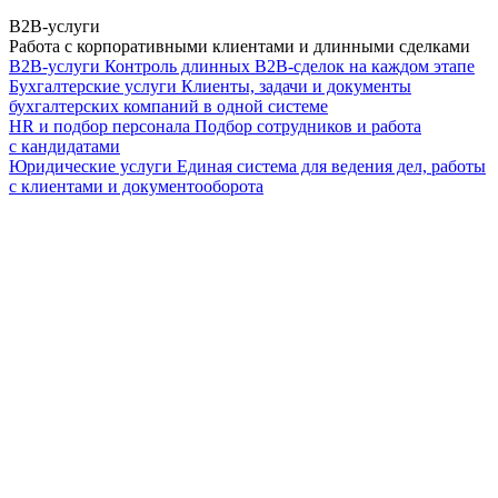
B2B-услуги
Работа с корпоративными клиентами и длинными сделками
B2B-услуги
Контроль длинных B2B-сделок на каждом этапе
Бухгалтерские услуги
Клиенты, задачи и документы
бухгалтерских компаний в одной системе
HR и подбор персонала
Подбор сотрудников и работа
с кандидатами
Юридические услуги
Единая система для ведения дел, работы
с клиентами и документооборота