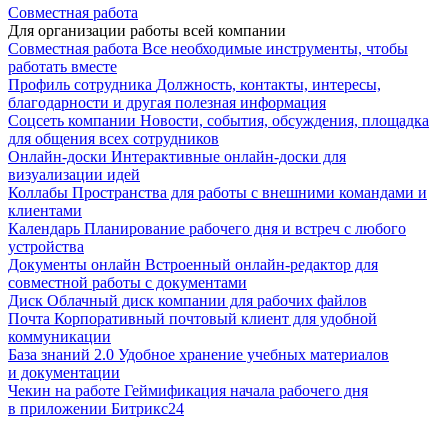
Совместная работа
Для организации работы всей компании
Совместная работа
Все необходимые инструменты, чтобы
работать вместе
Профиль сотрудника
Должность, контакты, интересы,
благодарности и другая полезная информация
Соцсеть компании
Новости, события, обсуждения, площадка
для общения всех сотрудников
Онлайн-доски
Интерактивные онлайн-доски для
визуализации идей
Коллабы
Пространства для работы с внешними командами и
клиентами
Календарь
Планирование рабочего дня и встреч с любого
устройства
Документы онлайн
Встроенный онлайн-редактор для
совместной работы с документами
Диск
Облачный диск компании для рабочих файлов
Почта
Корпоративный почтовый клиент для удобной
коммуникации
База знаний 2.0
Удобное хранение учебных материалов
и документации
Чекин на работе
Геймификация начала рабочего дня
в приложении Битрикс24