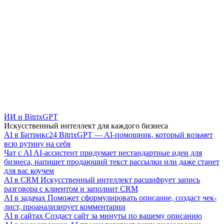
ИИ и BitrixGPT
Искусственный интеллект для каждого бизнеса
AI в Битрикс24
BitrixGPT — AI-помощник, который возьмет
всю рутину на себя
Чат с AI
AI-ассистент придумает нестандартные идеи для
бизнеса, напишет продающий текст рассылки или даже станет
для вас коучем
AI в CRM
Искусственный интеллект расшифрует запись
разговора с клиентом и заполнит CRM
AI в задачах
Поможет сформулировать описание, создаст чек-
лист, проанализирует комментарии
AI в сайтах
Создаст сайт за минуты по вашему описанию