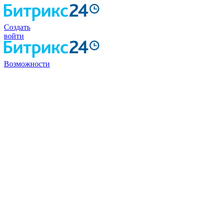
Создать
войти
Возможности