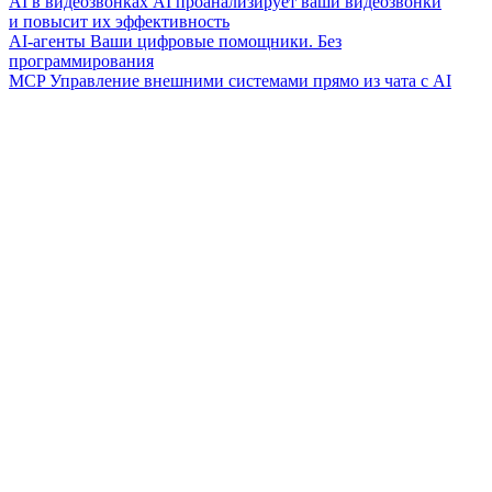
AI в видеозвонках
AI проанализирует ваши видеозвонки
и повысит их эффективность
AI-агенты
Ваши цифровые помощники. Без
программирования
MCP
Управление внешними системами прямо из чата с AI