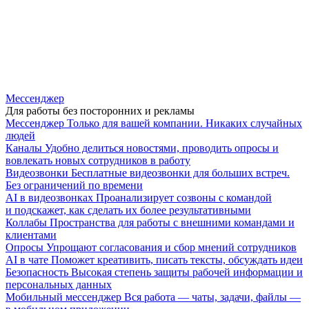
Мессенджер
Для работы без посторонних и рекламы
Мессенджер
Только для вашей компании. Никаких случайных
людей
Каналы
Удобно делиться новостями, проводить опросы и
вовлекать новых сотрудников в работу
Видеозвонки
Бесплатные видеозвонки для больших встреч.
Без ограничений по времени
AI в видеозвонках
Проанализирует созвоны с командой
и подскажет, как сделать их более результативными
Коллабы
Пространства для работы с внешними командами и
клиентами
Опросы
Упрощают согласования и сбор мнений сотрудников
AI в чате
Поможет креативить, писать тексты, обсуждать идеи
Безопасность
Высокая степень защиты рабочей информации и
персональных данных
Мобильный мессенджер
Вся работа — чаты, задачи, файлы —