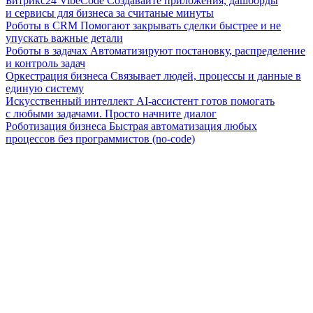
Битрикс24 VibeCode
Создавайте приложения, дашборды
и сервисы для бизнеса за считаные минуты
Роботы в CRM
Помогают закрывать сделки быстрее и не
упускать важные детали
Роботы в задачах
Автоматизируют постановку, распределение
и контроль задач
Оркестрация бизнеса
Связывает людей, процессы и данные в
единую систему
Искусственный интеллект
AI-ассистент готов помогать
с любыми задачами. Просто начните диалог
Роботизация бизнеса
Быстрая автоматизация любых
процессов без программистов (no-code)