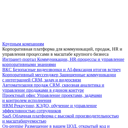
Крупным компаниям
Корпоративная платформа для коммуникаций, продаж, HR и
управления процессами в масштабе крупного бизнеса
Интранет-портал
Коммуникации, HR-процессы и управление
корпоративными знаниями
ВКС
Безопасные видеозвонки и AI-фиксация итогов встреч
Корпоративный мессенджер
Защищенные коммуникации
с интеграцией CRM, задач и видеосвязи
Автоматизация продаж
CRM, сквозная аналитика и
управление продажами в едином контуре
Проектный офис
Управление проектами, задачами
и контролем исполнения
HRM
Рекрутинг, КЭДО, обучение и управление
эффективностью сотрудников
SaaS
Облачная платформа с высокой производительностью
и масштабируемостью
On-premise
Размещение в вашем ЦОД, открытый код и