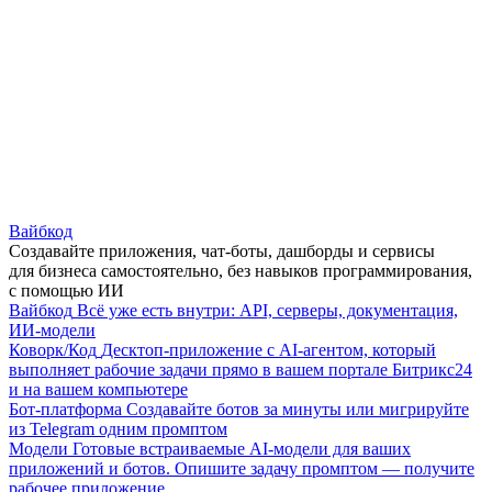
Вайбкод
Создавайте приложения, чат-боты, дашборды и сервисы
для бизнеса самостоятельно, без навыков программирования,
с помощью ИИ
Вайбкод
Всё уже есть внутри: API, серверы, документация,
ИИ-модели
Коворк/Код
Десктоп-приложение с AI-агентом, который
выполняет рабочие задачи прямо в вашем портале Битрикс24
и на вашем компьютере
Бот-платформа
Создавайте ботов за минуты или мигрируйте
из Telegram одним промптом
Модели
Готовые встраиваемые AI-модели для ваших
приложений и ботов. Опишите задачу промптом — получите
рабочее приложение