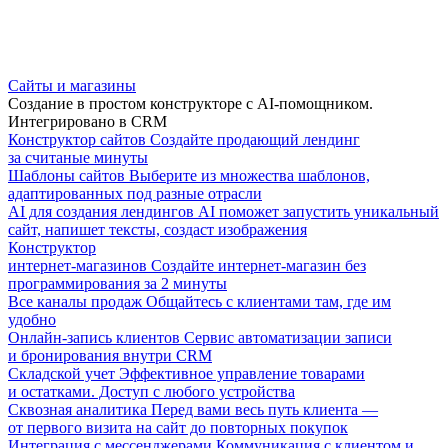
Сайты и магазины
Создание в простом конструкторе с AI-помощником.
Интегрировано в CRM
Конструктор сайтов
Создайте продающий лендинг
за считаные минуты
Шаблоны сайтов
Выберите из множества шаблонов,
адаптированных под разные отрасли
AI для создания лендингов
AI поможет запустить уникальный
сайт, напишет тексты, создаст изображения
Конструктор
интернет-магазинов
Создайте интернет-магазин без
программирования за 2 минуты
Все каналы продаж
Общайтесь с клиентами там, где им
удобно
Онлайн-запись клиентов
Сервис автоматизации записи
и бронирования внутри CRM
Складской учет
Эффективное управление товарами
и остатками. Доступ с любого устройства
Сквозная аналитика
Перед вами весь путь клиента —
от первого визита на сайт до повторных покупок
Интеграция с мессенджерами
Коммуникация с клиентом и