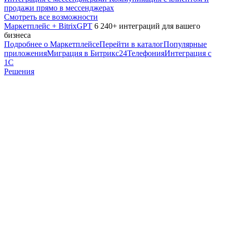
продажи прямо в мессенджерах
Смотреть все возможности
Маркетплейс + BitrixGPT
6 240+ интеграций для вашего
бизнеса
Подробнее о Маркетплейсе
Перейти в каталог
Популярные
приложения
Миграция в Битрикс24
Телефония
Интеграция с
1С
Решения