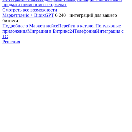
продажи прямо в мессенджерах
Смотреть все возможности
Маркетплейс + BitrixGPT
6 240+ интеграций для вашего
бизнеса
Подробнее о Маркетплейсе
Перейти в каталог
Популярные
приложения
Миграция в Битрикс24
Телефония
Интеграция с
1С
Решения