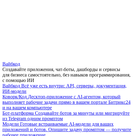
Вайбкод
Создавайте приложения, чат-боты, дашборды и сервисы
для бизнеса самостоятельно, без навыков программирования,
с помощью ИИ
Вайбкод
Всё уже есть внутри: API, серверы, документация,
ИИ-модели
Коворк/Код
Десктоп-приложение с AI-агентом, который
выполняет рабочие задачи прямо в вашем портале Битрикс24
и на вашем компьютере
Бот-платформа
Создавайте ботов за минуты или мигрируйте
из Telegram одним промптом
Модели
Готовые встраиваемые AI-модели для ваших
приложений и ботов. Опишите задачу промптом — получите
рабочее приложение