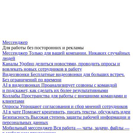
Мессенджер
Для работы без посторонних и рекламы
Мессенджер
Только для вашей компании. Никаких случайных
людей
Каналы
Удобно делиться новостями, проводить опросы и
вовлекать новых сотрудников в работу
Видеозвонки
Бесплатные видеозвонки для больших встреч.
Без ограничений по времени
AI в видеозвонках
Проанализирует созвоны с командой
и подскажет, как сделать их более результативными
Коллабы
Пространства для работы с внешними командами и
клиентами
Опросы
Упрощают согласования и сбор мнений сотрудников
AI в чате
Поможет креативить, писать тексты, обсуждать идеи
Безопасность
Высокая степень защиты рабочей информации и
персональных данных
Мобильный мессенджер
Вся работа — чаты, задачи, файлы —