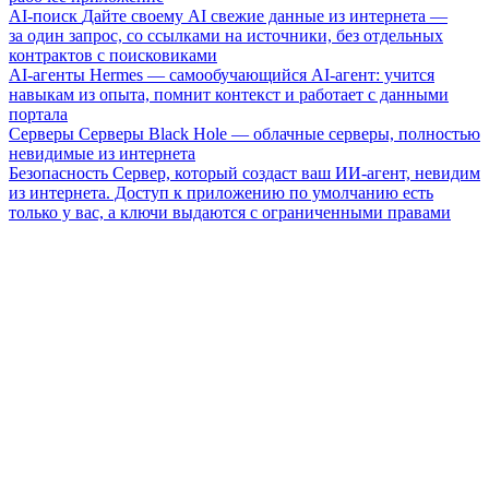
AI-поиск
Дайте своему AI свежие данные из интернета —
за один запрос, со ссылками на источники, без отдельных
контрактов с поисковиками
AI-агенты
Hermes — самообучающийся AI-агент: учится
навыкам из опыта, помнит контекст и работает с данными
портала
Серверы
Серверы Black Hole — облачные серверы, полностью
невидимые из интернета
Безопасность
Сервер, который создаст ваш ИИ-агент, невидим
из интернета. Доступ к приложению по умолчанию есть
только у вас, а ключи выдаются с ограниченными правами