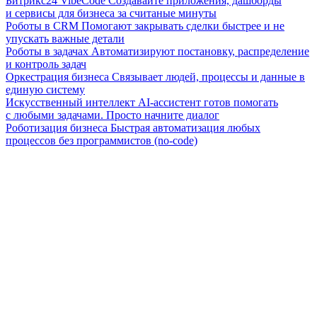
Битрикс24 VibeCode
Создавайте приложения, дашборды
и сервисы для бизнеса за считаные минуты
Роботы в CRM
Помогают закрывать сделки быстрее и не
упускать важные детали
Роботы в задачах
Автоматизируют постановку, распределение
и контроль задач
Оркестрация бизнеса
Связывает людей, процессы и данные в
единую систему
Искусственный интеллект
AI-ассистент готов помогать
с любыми задачами. Просто начните диалог
Роботизация бизнеса
Быстрая автоматизация любых
процессов без программистов (no-code)