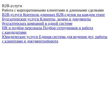
B2B-услуги
Работа с корпоративными клиентами и длинными сделками
B2B-услуги
Контроль длинных B2B-сделок на каждом этапе
Бухгалтерские услуги
Клиенты, задачи и документы
бухгалтерских компаний в одной системе
HR и подбор персонала
Подбор сотрудников и работа
с кандидатами
Юридические услуги
Единая система для ведения дел, работы
с клиентами и документооборота