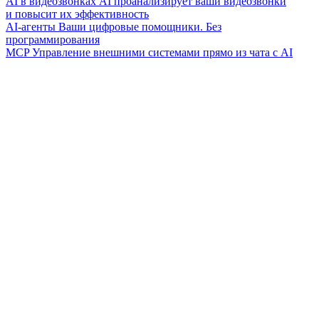
AI в видеозвонках
AI проанализирует ваши видеозвонки
и повысит их эффективность
AI-агенты
Ваши цифровые помощники. Без
программирования
MCP
Управление внешними системами прямо из чата с AI