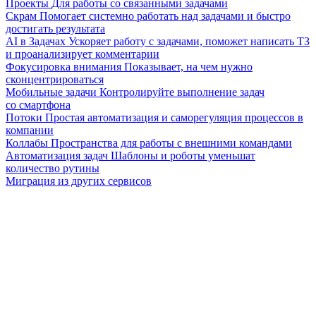
Проекты
Для работы со связанными задачами
Скрам
Помогает системно работать над задачами и быстро
достигать результата
AI в Задачах
Ускоряет работу с задачами, поможет написать ТЗ
и проанализирует комментарии
Фокусировка внимания
Показывает, на чем нужно
сконцентрироваться
Мобильные задачи
Контролируйте выполнение задач
со смартфона
Потоки
Простая автоматизация и саморегуляция процессов в
компании
Коллабы
Пространства для работы с внешними командами
Автоматизация задач
Шаблоны и роботы уменьшат
количество рутины
Миграция из других сервисов