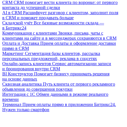
CRM
CRM помогает вести клиента по воронке: от первого
контакта до успешной сделки
AI в CRM
Расшифрует разговор с клиентом, заполнит поля
в CRM и поможет продавать больше
Складской учёт
Все базовые возможности склада —
в Битрикс24
Коммуникация с клиентами
Звонки, письма, чаты с
клиентами на сайте и в мессенджерах сохраняются в CRM
Оплата и Доставка
Прием оплаты и оформление доставки
прямо в CRM
Маркетинг
Сегментация базы клиентов, рассылка
персональных предложений, реклама в соцсетях
Онлайн-запись клиентов
Сервис автоматизации записи
и бронирования внутри CRM
BI Конструктор
Помогает бизнесу принимать решения
на основе данных
Сквозная аналитика
Путь клиента от первого рекламного
объявления до совершения покупки
Интеграция с 1С
Обмен данными в режиме реального
времени
Терминал
Прием оплаты прямо в приложении Битрикс24.
Нужен только смартфон