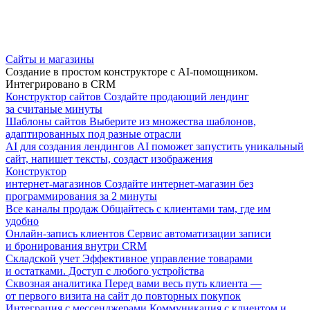
Сайты и магазины
Создание в простом конструкторе с AI-помощником.
Интегрировано в CRM
Конструктор сайтов
Создайте продающий лендинг
за считаные минуты
Шаблоны сайтов
Выберите из множества шаблонов,
адаптированных под разные отрасли
AI для создания лендингов
AI поможет запустить уникальный
сайт, напишет тексты, создаст изображения
Конструктор
интернет-магазинов
Создайте интернет-магазин без
программирования за 2 минуты
Все каналы продаж
Общайтесь с клиентами там, где им
удобно
Онлайн-запись клиентов
Сервис автоматизации записи
и бронирования внутри CRM
Складской учет
Эффективное управление товарами
и остатками. Доступ с любого устройства
Сквозная аналитика
Перед вами весь путь клиента —
от первого визита на сайт до повторных покупок
Интеграция с мессенджерами
Коммуникация с клиентом и