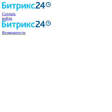
Создать
войти
Возможности