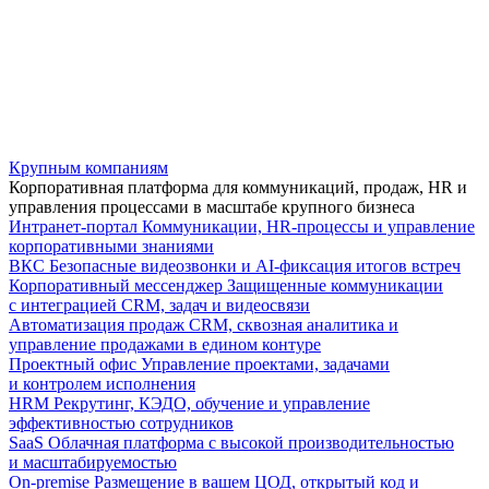
Крупным компаниям
Корпоративная платформа для коммуникаций, продаж, HR и
управления процессами в масштабе крупного бизнеса
Интранет-портал
Коммуникации, HR-процессы и управление
корпоративными знаниями
ВКС
Безопасные видеозвонки и AI-фиксация итогов встреч
Корпоративный мессенджер
Защищенные коммуникации
с интеграцией CRM, задач и видеосвязи
Автоматизация продаж
CRM, сквозная аналитика и
управление продажами в едином контуре
Проектный офис
Управление проектами, задачами
и контролем исполнения
HRM
Рекрутинг, КЭДО, обучение и управление
эффективностью сотрудников
SaaS
Облачная платформа с высокой производительностью
и масштабируемостью
On-premise
Размещение в вашем ЦОД, открытый код и