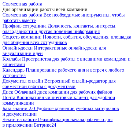
Совместная работа
Для организации работы всей компании
Совместная работа
Все необходимые инструменты, чтобы
работать вместе
Профиль сотрудника
Должность, контакты, интересы,
благодарности и другая полезная информация
Соцсеть компании
Новости, события, обсуждения, площадка
для общения всех сотрудников
Онлайн-доски
Интерактивные онлайн-доски для
визуализации идей
Коллабы
Пространства для работы с внешними командами и
клиентами
Календарь
Планирование рабочего дня и встреч с любого
устройства
Документы онлайн
Встроенный онлайн-редактор для
совместной работы с документами
Диск
Облачный диск компании для рабочих файлов
Почта
Корпоративный почтовый клиент для удобной
коммуникации
База знаний 2.0
Удобное хранение учебных материалов
и документации
Чекин на работе
Геймификация начала рабочего дня
в приложении Битрикс24