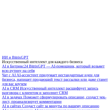
ИИ и BitrixGPT
Искусственный интеллект для каждого бизнеса
AI в Битрикс24
BitrixGPT — AI-помощник, который возьмет
всю рутину на себя
Чат с AI
AI-ассистент придумает нестандартные идеи для
бизнеса, напишет продающий текст рассылки или даже станет
для вас коучем
AI в CRM
Искусственный интеллект расшифрует запись
разговора с клиентом и заполнит CRM
AI в задачах
Поможет сформулировать описание, создаст чек-
лист, проанализирует комментарии
AI в сайтах
Создаст сайт за минуты по вашему описанию