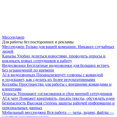
Мессенджер
Для работы без посторонних и рекламы
Мессенджер
Только для вашей компании. Никаких случайных
людей
Каналы
Удобно делиться новостями, проводить опросы и
вовлекать новых сотрудников в работу
Видеозвонки
Бесплатные видеозвонки для больших встреч.
Без ограничений по времени
AI в видеозвонках
Проанализирует созвоны с командой
и подскажет, как сделать их более результативными
Коллабы
Пространства для работы с внешними командами и
клиентами
Опросы
Упрощают согласования и сбор мнений сотрудников
AI в чате
Поможет креативить, писать тексты, обсуждать идеи
Безопасность
Высокая степень защиты рабочей информации и
персональных данных
Мобильный мессенджер
Вся работа — чаты, задачи, файлы —