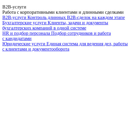
B2B-услуги
Работа с корпоративными клиентами и длинными сделками
B2B-услуги
Контроль длинных B2B-сделок на каждом этапе
Бухгалтерские услуги
Клиенты, задачи и документы
бухгалтерских компаний в одной системе
HR и подбор персонала
Подбор сотрудников и работа
с кандидатами
Юридические услуги
Единая система для ведения дел, работы
с клиентами и документооборота