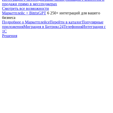
продажи прямо в мессенджерах
Смотреть все возможности
Маркетплейс + BitrixGPT
6 250+ интеграций для вашего
бизнеса
Подробнее о Маркетплейсе
Перейти в каталог
Популярные
приложения
Миграция в Битрикс24
Телефония
Интеграция с
1С
Решения