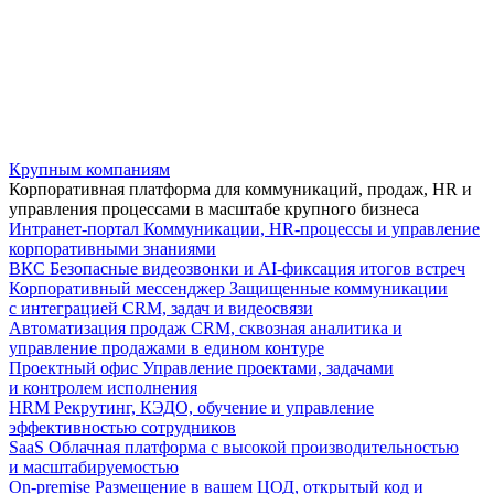
Крупным компаниям
Корпоративная платформа для коммуникаций, продаж, HR и
управления процессами в масштабе крупного бизнеса
Интранет-портал
Коммуникации, HR-процессы и управление
корпоративными знаниями
ВКС
Безопасные видеозвонки и AI-фиксация итогов встреч
Корпоративный мессенджер
Защищенные коммуникации
с интеграцией CRM, задач и видеосвязи
Автоматизация продаж
CRM, сквозная аналитика и
управление продажами в едином контуре
Проектный офис
Управление проектами, задачами
и контролем исполнения
HRM
Рекрутинг, КЭДО, обучение и управление
эффективностью сотрудников
SaaS
Облачная платформа с высокой производительностью
и масштабируемостью
On-premise
Размещение в вашем ЦОД, открытый код и