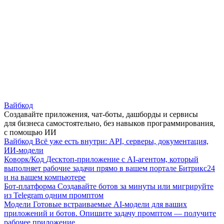
Вайбкод
Создавайте приложения, чат-боты, дашборды и сервисы
для бизнеса самостоятельно, без навыков программирования,
с помощью ИИ
Вайбкод
Всё уже есть внутри: API, серверы, документация,
ИИ-модели
Коворк/Код
Десктоп-приложение с AI-агентом, который
выполняет рабочие задачи прямо в вашем портале Битрикс24
и на вашем компьютере
Бот-платформа
Создавайте ботов за минуты или мигрируйте
из Telegram одним промптом
Модели
Готовые встраиваемые AI-модели для ваших
приложений и ботов. Опишите задачу промптом — получите
рабочее приложение