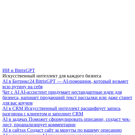
ИИ и BitrixGPT
Искусственный интеллект для каждого бизнеса
AI в Битрикс24
BitrixGPT — AI-помощник, который возьмет
всю рутину на себя
Чат с AI
AI-ассистент придумает нестандартные идеи для
бизнеса, напишет продающий текст рассылки или даже станет
для вас коучем
AI в CRM
Искусственный интеллект расшифрует запись
разговора с клиентом и заполнит CRM
AI в задачах
Поможет сформулировать описание, создаст чек-
лист, проанализирует комментарии
AI в сайтах
Создаст сайт за минуты по вашему описанию