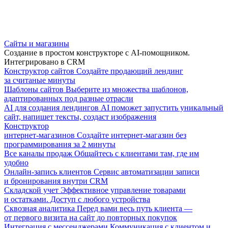
Сайты и магазины
Создание в простом конструкторе с AI-помощником.
Интегрировано в CRM
Конструктор сайтов
Создайте продающий лендинг
за считаные минуты
Шаблоны сайтов
Выберите из множества шаблонов,
адаптированных под разные отрасли
AI для создания лендингов
AI поможет запустить уникальный
сайт, напишет тексты, создаст изображения
Конструктор
интернет-магазинов
Создайте интернет-магазин без
программирования за 2 минуты
Все каналы продаж
Общайтесь с клиентами там, где им
удобно
Онлайн-запись клиентов
Сервис автоматизации записи
и бронирования внутри CRM
Складской учет
Эффективное управление товарами
и остатками. Доступ с любого устройства
Сквозная аналитика
Перед вами весь путь клиента —
от первого визита на сайт до повторных покупок
Интеграция с мессенджерами
Коммуникация с клиентом и