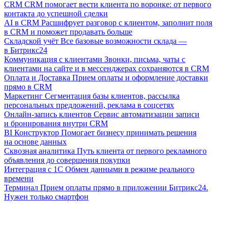
CRM
CRM помогает вести клиента по воронке: от первого
контакта до успешной сделки
AI в CRM
Расшифрует разговор с клиентом, заполнит поля
в CRM и поможет продавать больше
Складской учёт
Все базовые возможности склада —
в Битрикс24
Коммуникация с клиентами
Звонки, письма, чаты с
клиентами на сайте и в мессенджерах сохраняются в CRM
Оплата и Доставка
Прием оплаты и оформление доставки
прямо в CRM
Маркетинг
Сегментация базы клиентов, рассылка
персональных предложений, реклама в соцсетях
Онлайн-запись клиентов
Сервис автоматизации записи
и бронирования внутри CRM
BI Конструктор
Помогает бизнесу принимать решения
на основе данных
Сквозная аналитика
Путь клиента от первого рекламного
объявления до совершения покупки
Интеграция с 1С
Обмен данными в режиме реального
времени
Терминал
Прием оплаты прямо в приложении Битрикс24.
Нужен только смартфон