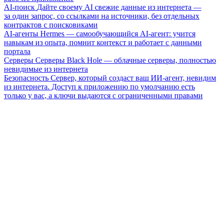
AI-поиск
Дайте своему AI свежие данные из интернета —
за один запрос, со ссылками на источники, без отдельных
контрактов с поисковиками
AI-агенты
Hermes — самообучающийся AI-агент: учится
навыкам из опыта, помнит контекст и работает с данными
портала
Серверы
Серверы Black Hole — облачные серверы, полностью
невидимые из интернета
Безопасность
Сервер, который создаст ваш ИИ-агент, невидим
из интернета. Доступ к приложению по умолчанию есть
только у вас, а ключи выдаются с ограниченными правами