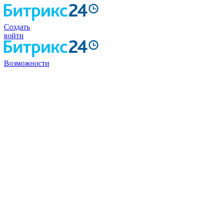
Создать
войти
Возможности