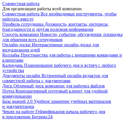
Совместная работа
Для организации работы всей компании
Совместная работа
Все необходимые инструменты, чтобы
работать вместе
Профиль сотрудника
Должность, контакты, интересы,
благодарности и другая полезная информация
Соцсеть компании
Новости, события, обсуждения, площадка
для общения всех сотрудников
Онлайн-доски
Интерактивные онлайн-доски для
визуализации идей
Коллабы
Пространства для работы с внешними командами и
клиентами
Календарь
Планирование рабочего дня и встреч с любого
устройства
Документы онлайн
Встроенный онлайн-редактор для
совместной работы с документами
Диск
Облачный диск компании для рабочих файлов
Почта
Корпоративный почтовый клиент для удобной
коммуникации
База знаний 2.0
Удобное хранение учебных материалов
и документации
Чекин на работе
Геймификация начала рабочего дня
в приложении Битрикс24