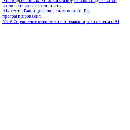
AI в видеозвонках
AI проанализирует ваши видеозвонки
и повысит их эффективность
AI-агенты
Ваши цифровые помощники. Без
программирования
MCP
Управление внешними системами прямо из чата с AI