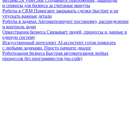
Битрикс24 VibeCode
Создавайте приложения, дашборды
и сервисы для бизнеса за считаные минуты
Роботы в CRM
Помогают закрывать сделки быстрее и не
упускать важные детали
Роботы в задачах
Автоматизируют постановку, распределение
и контроль задач
Оркестрация бизнеса
Связывает людей, процессы и данные в
единую систему
Искусственный интеллект
AI-ассистент готов помогать
с любыми задачами. Просто начните диалог
Роботизация бизнеса
Быстрая автоматизация любых
процессов без программистов (no-code)