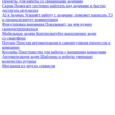
Проекты
Для работы со связанными задачами
Скрам
Помогает системно работать над задачами и быстро
достигать результата
AI в Задачах
Ускоряет работу с задачами, поможет написать ТЗ
и проанализирует комментарии
Фокусировка внимания
Показывает, на чем нужно
сконцентрироваться
Мобильные задачи
Контролируйте выполнение задач
со смартфона
Потоки
Простая автоматизация и саморегуляция процессов в
компании
Коллабы
Пространства для работы с внешними командами
Автоматизация задач
Шаблоны и роботы уменьшат
количество рутины
Миграция из других сервисов