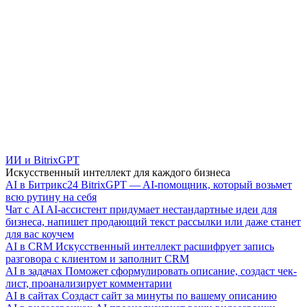
ИИ и BitrixGPT
Искусственный интеллект для каждого бизнеса
AI в Битрикс24
BitrixGPT — AI-помощник, который возьмет
всю рутину на себя
Чат с AI
AI-ассистент придумает нестандартные идеи для
бизнеса, напишет продающий текст рассылки или даже станет
для вас коучем
AI в CRM
Искусственный интеллект расшифрует запись
разговора с клиентом и заполнит CRM
AI в задачах
Поможет сформулировать описание, создаст чек-
лист, проанализирует комментарии
AI в сайтах
Создаст сайт за минуты по вашему описанию