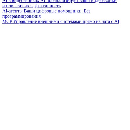
AI в видеозвонках
AI проанализирует ваши видеозвонки
и повысит их эффективность
AI-агенты
Ваши цифровые помощники. Без
программирования
MCP
Управление внешними системами прямо из чата с AI