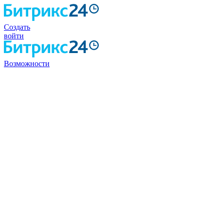
Создать
войти
Возможности