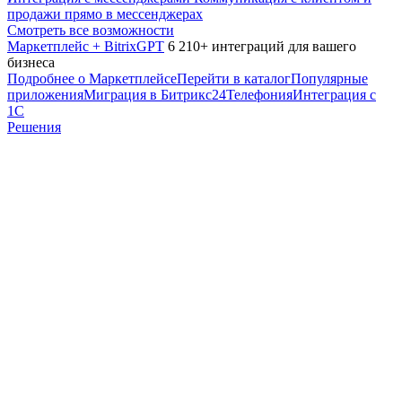
продажи прямо в мессенджерах
Смотреть все возможности
Маркетплейс + BitrixGPT
6 210+ интеграций для вашего
бизнеса
Подробнее о Маркетплейсе
Перейти в каталог
Популярные
приложения
Миграция в Битрикс24
Телефония
Интеграция с
1С
Решения