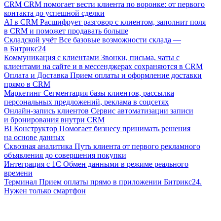
CRM
CRM помогает вести клиента по воронке: от первого
контакта до успешной сделки
AI в CRM
Расшифрует разговор с клиентом, заполнит поля
в CRM и поможет продавать больше
Складской учёт
Все базовые возможности склада —
в Битрикс24
Коммуникация с клиентами
Звонки, письма, чаты с
клиентами на сайте и в мессенджерах сохраняются в CRM
Оплата и Доставка
Прием оплаты и оформление доставки
прямо в CRM
Маркетинг
Сегментация базы клиентов, рассылка
персональных предложений, реклама в соцсетях
Онлайн-запись клиентов
Сервис автоматизации записи
и бронирования внутри CRM
BI Конструктор
Помогает бизнесу принимать решения
на основе данных
Сквозная аналитика
Путь клиента от первого рекламного
объявления до совершения покупки
Интеграция с 1С
Обмен данными в режиме реального
времени
Терминал
Прием оплаты прямо в приложении Битрикс24.
Нужен только смартфон