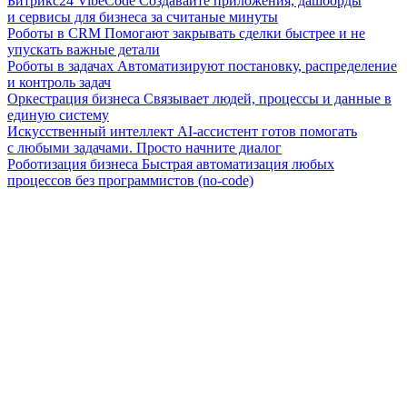
Битрикс24 VibeCode
Создавайте приложения, дашборды
и сервисы для бизнеса за считаные минуты
Роботы в CRM
Помогают закрывать сделки быстрее и не
упускать важные детали
Роботы в задачах
Автоматизируют постановку, распределение
и контроль задач
Оркестрация бизнеса
Связывает людей, процессы и данные в
единую систему
Искусственный интеллект
AI-ассистент готов помогать
с любыми задачами. Просто начните диалог
Роботизация бизнеса
Быстрая автоматизация любых
процессов без программистов (no-code)