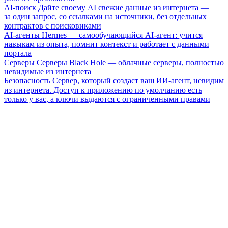
AI-поиск
Дайте своему AI свежие данные из интернета —
за один запрос, со ссылками на источники, без отдельных
контрактов с поисковиками
AI-агенты
Hermes — самообучающийся AI-агент: учится
навыкам из опыта, помнит контекст и работает с данными
портала
Серверы
Серверы Black Hole — облачные серверы, полностью
невидимые из интернета
Безопасность
Сервер, который создаст ваш ИИ-агент, невидим
из интернета. Доступ к приложению по умолчанию есть
только у вас, а ключи выдаются с ограниченными правами