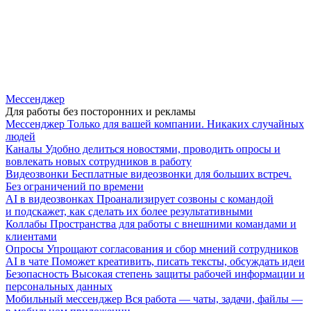
Мессенджер
Для работы без посторонних и рекламы
Мессенджер
Только для вашей компании. Никаких случайных
людей
Каналы
Удобно делиться новостями, проводить опросы и
вовлекать новых сотрудников в работу
Видеозвонки
Бесплатные видеозвонки для больших встреч.
Без ограничений по времени
AI в видеозвонках
Проанализирует созвоны с командой
и подскажет, как сделать их более результативными
Коллабы
Пространства для работы с внешними командами и
клиентами
Опросы
Упрощают согласования и сбор мнений сотрудников
AI в чате
Поможет креативить, писать тексты, обсуждать идеи
Безопасность
Высокая степень защиты рабочей информации и
персональных данных
Мобильный мессенджер
Вся работа — чаты, задачи, файлы —