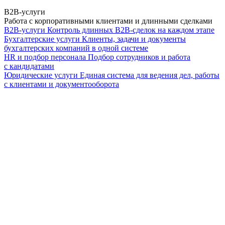
B2B-услуги
Работа с корпоративными клиентами и длинными сделками
B2B-услуги
Контроль длинных B2B-сделок на каждом этапе
Бухгалтерские услуги
Клиенты, задачи и документы
бухгалтерских компаний в одной системе
HR и подбор персонала
Подбор сотрудников и работа
с кандидатами
Юридические услуги
Единая система для ведения дел, работы
с клиентами и документооборота