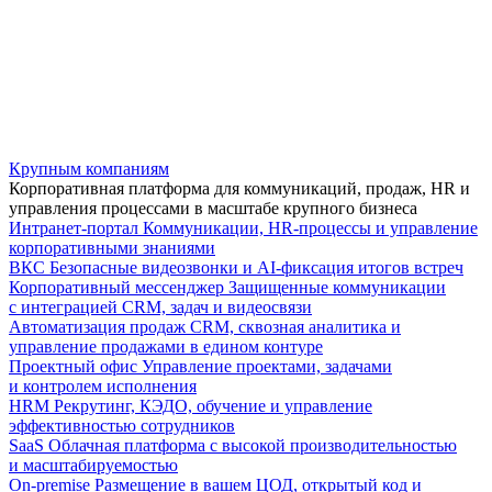
Крупным компаниям
Корпоративная платформа для коммуникаций, продаж, HR и
управления процессами в масштабе крупного бизнеса
Интранет-портал
Коммуникации, HR-процессы и управление
корпоративными знаниями
ВКС
Безопасные видеозвонки и AI-фиксация итогов встреч
Корпоративный мессенджер
Защищенные коммуникации
с интеграцией CRM, задач и видеосвязи
Автоматизация продаж
CRM, сквозная аналитика и
управление продажами в едином контуре
Проектный офис
Управление проектами, задачами
и контролем исполнения
HRM
Рекрутинг, КЭДО, обучение и управление
эффективностью сотрудников
SaaS
Облачная платформа с высокой производительностью
и масштабируемостью
On-premise
Размещение в вашем ЦОД, открытый код и