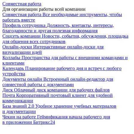
Совместная работа
Для организации работы всей компании
Совместная работа
Все необходимые инструменты, чтобы
работать вместе
Профиль сотрудника
Должность, контакты, интересы,
благодарности и другая полезная информация
Соцсеть компании
Новости, события, обсуждения, площадка
для общения всех сотрудников
Онлайн-доски
Интерактивные онлайн-доски для
визуализации идей
Коллабы
Пространства для работы с внешними командами и
клиентами
Календарь
Планирование рабочего дня и встреч с любого
устройства
Документы онлайн
Встроенный онлайн-редактор для
совместной работы с документами
Диск
Облачный диск компании для рабочих файлов
Почта
Корпоративный почтовый клиент для удобной
коммуникации
База знаний 2.0
Удобное хранение учебных материалов
и документации
Чекин на работе
Геймификация начала рабочего дня
в приложении Битрикс24