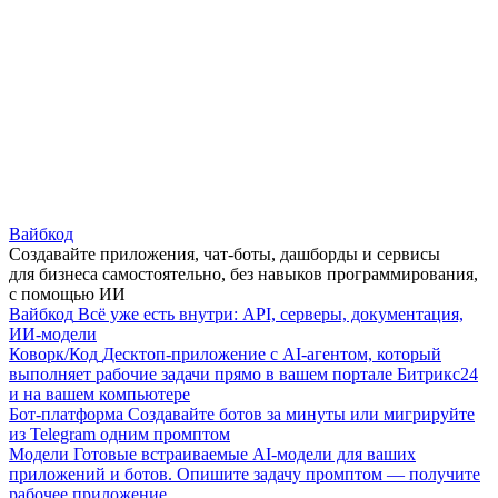
Вайбкод
Создавайте приложения, чат-боты, дашборды и сервисы
для бизнеса самостоятельно, без навыков программирования,
с помощью ИИ
Вайбкод
Всё уже есть внутри: API, серверы, документация,
ИИ-модели
Коворк/Код
Десктоп-приложение с AI-агентом, который
выполняет рабочие задачи прямо в вашем портале Битрикс24
и на вашем компьютере
Бот-платформа
Создавайте ботов за минуты или мигрируйте
из Telegram одним промптом
Модели
Готовые встраиваемые AI-модели для ваших
приложений и ботов. Опишите задачу промптом — получите
рабочее приложение