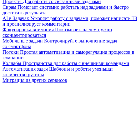
Проекты
Для работы со связанными задачами
Скрам
Помогает системно работать над задачами и быстро
достигать результата
AI в Задачах
Ускоряет работу с задачами, поможет написать ТЗ
и проанализирует комментарии
Фокусировка внимания
Показывает, на чем нужно
сконцентрироваться
Мобильные задачи
Контролируйте выполнение задач
со смартфона
Потоки
Простая автоматизация и саморегуляция процессов в
компании
Коллабы
Пространства для работы с внешними командами
Автоматизация задач
Шаблоны и роботы уменьшат
количество рутины
Миграция из других сервисов