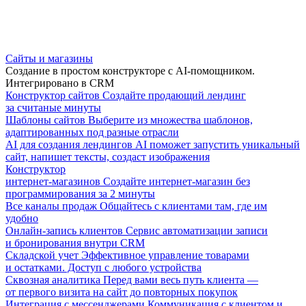
Сайты и магазины
Создание в простом конструкторе с AI-помощником.
Интегрировано в CRM
Конструктор сайтов
Создайте продающий лендинг
за считаные минуты
Шаблоны сайтов
Выберите из множества шаблонов,
адаптированных под разные отрасли
AI для создания лендингов
AI поможет запустить уникальный
сайт, напишет тексты, создаст изображения
Конструктор
интернет-магазинов
Создайте интернет-магазин без
программирования за 2 минуты
Все каналы продаж
Общайтесь с клиентами там, где им
удобно
Онлайн-запись клиентов
Сервис автоматизации записи
и бронирования внутри CRM
Складской учет
Эффективное управление товарами
и остатками. Доступ с любого устройства
Сквозная аналитика
Перед вами весь путь клиента —
от первого визита на сайт до повторных покупок
Интеграция с мессенджерами
Коммуникация с клиентом и