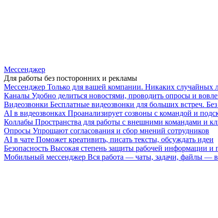
Мессенджер
Для работы без посторонних и рекламы
Мессенджер
Только для вашей компании. Никаких случайных 
Каналы
Удобно делиться новостями, проводить опросы и вовле
Видеозвонки
Бесплатные видеозвонки для больших встреч. Бе
AI в видеозвонках
Проанализирует созвоны с командой и подск
Коллабы
Пространства для работы с внешними командами и к
Опросы
Упрощают согласования и сбор мнений сотрудников
AI в чате
Поможет креативить, писать тексты, обсуждать идеи
Безопасность
Высокая степень защиты рабочей информации и
Мобильный мессенджер
Вся работа — чаты, задачи, файлы —