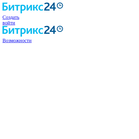
Создать
войти
Возможности