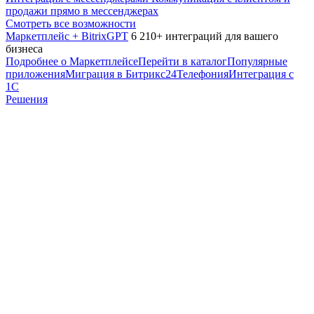
продажи прямо в мессенджерах
Смотреть все возможности
Маркетплейс + BitrixGPT
6 210+ интеграций для вашего
бизнеса
Подробнее о Маркетплейсе
Перейти в каталог
Популярные
приложения
Миграция в Битрикс24
Телефония
Интеграция с
1С
Решения