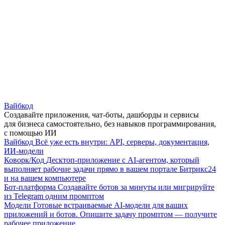
Вайбкод
Создавайте приложения, чат-боты, дашборды и сервисы
для бизнеса самостоятельно, без навыков программирования,
с помощью ИИ
Вайбкод
Всё уже есть внутри: API, серверы, документация,
ИИ-модели
Коворк/Код
Десктоп-приложение с AI-агентом, который
выполняет рабочие задачи прямо в вашем портале Битрикс24
и на вашем компьютере
Бот-платформа
Создавайте ботов за минуты или мигрируйте
из Telegram одним промптом
Модели
Готовые встраиваемые AI-модели для ваших
приложений и ботов. Опишите задачу промптом — получите
рабочее приложение