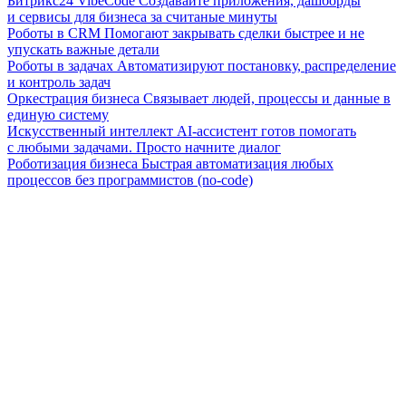
Битрикс24 VibeCode
Создавайте приложения, дашборды
и сервисы для бизнеса за считаные минуты
Роботы в CRM
Помогают закрывать сделки быстрее и не
упускать важные детали
Роботы в задачах
Автоматизируют постановку, распределение
и контроль задач
Оркестрация бизнеса
Связывает людей, процессы и данные в
единую систему
Искусственный интеллект
AI-ассистент готов помогать
с любыми задачами. Просто начните диалог
Роботизация бизнеса
Быстрая автоматизация любых
процессов без программистов (no-code)