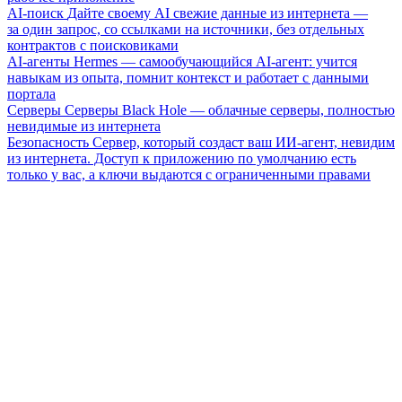
AI-поиск
Дайте своему AI свежие данные из интернета —
за один запрос, со ссылками на источники, без отдельных
контрактов с поисковиками
AI-агенты
Hermes — самообучающийся AI-агент: учится
навыкам из опыта, помнит контекст и работает с данными
портала
Серверы
Серверы Black Hole — облачные серверы, полностью
невидимые из интернета
Безопасность
Сервер, который создаст ваш ИИ-агент, невидим
из интернета. Доступ к приложению по умолчанию есть
только у вас, а ключи выдаются с ограниченными правами