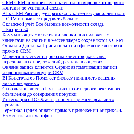
CRM
CRM помогает вести клиента по воронке: от первого
контакта до успешной сделки
AI в CRM
Расшифрует разговор с клиентом, заполнит поля
в CRM и поможет продавать больше
Складской учёт
Все базовые возможности склада —
в Битрикс24
Коммуникация с клиентами
Звонки, письма, чаты с
клиентами на сайте и в мессенджерах сохраняются в CRM
Оплата и Доставка
Прием оплаты и оформление доставки
прямо в CRM
Маркетинг
Сегментация базы клиентов, рассылка
персональных предложений, реклама в соцсетях
Онлайн-запись клиентов
Сервис автоматизации записи
и бронирования внутри CRM
BI Конструктор
Помогает бизнесу принимать решения
на основе данных
Сквозная аналитика
Путь клиента от первого рекламного
объявления до совершения покупки
Интеграция с 1С
Обмен данными в режиме реального
времени
Терминал
Прием оплаты прямо в приложении Битрикс24.
Нужен только смартфон