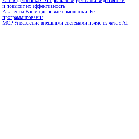
AI в видеозвонках
AI проанализирует ваши видеозвонки
и повысит их эффективность
AI-агенты
Ваши цифровые помощники. Без
программирования
MCP
Управление внешними системами прямо из чата с AI