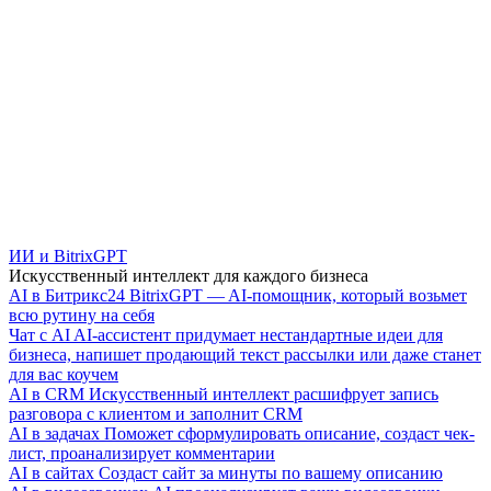
ИИ и BitrixGPT
Искусственный интеллект для каждого бизнеса
AI в Битрикс24
BitrixGPT — AI-помощник, который возьмет
всю рутину на себя
Чат с AI
AI-ассистент придумает нестандартные идеи для
бизнеса, напишет продающий текст рассылки или даже станет
для вас коучем
AI в CRM
Искусственный интеллект расшифрует запись
разговора с клиентом и заполнит CRM
AI в задачах
Поможет сформулировать описание, создаст чек-
лист, проанализирует комментарии
AI в сайтах
Создаст сайт за минуты по вашему описанию