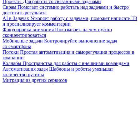
Проекты
Для работы со связанными задачами
Скрам
Помогает системно работать над задачами и быстро
достигать результата
AI в Задачах
Ускоряет работу с задачами, поможет написать ТЗ
и проанализирует комментарии
Фокусировка внимания
Показывает, на чем нужно
сконцентрироваться
Мобильные задачи
Контролируйте выполнение задач
со смартфона
Потоки
Простая автоматизация и саморегуляция процессов в
компании
Коллабы
Пространства для работы с внешними командами
Автоматизация задач
Шаблоны и роботы уменьшат
количество рутины
Миграция из других сервисов