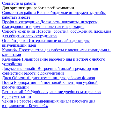
Совместная работа
Для организации работы всей компании
Совместная работа
Все необходимые инструменты, чтобы
работать вместе
Профиль сотрудника
Должность, контакты, интересы,
благодарности и другая полезная информация
Соцсеть компании
Новости, события, обсуждения, площадка
для общения всех сотрудников
Онлайн-доски
Интерактивные онлайн-доски для
визуализации идей
Коллабы
Пространства для работы с внешними командами и
клиентами
Календарь
Планирование рабочего дня и встреч с любого
устройства
Документы онлайн
Встроенный онлайн-редактор для
совместной работы с документами
Диск
Облачный диск компании для рабочих файлов
Почта
Корпоративный почтовый клиент для удобной
коммуникации
База знаний 2.0
Удобное хранение учебных материалов
и документации
Чекин на работе
Геймификация начала рабочего дня
в приложении Битрикс24