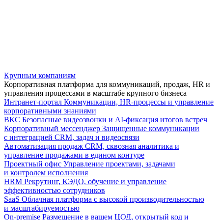
Крупным компаниям
Корпоративная платформа для коммуникаций, продаж, HR и
управления процессами в масштабе крупного бизнеса
Интранет-портал
Коммуникации, HR-процессы и управление
корпоративными знаниями
ВКС
Безопасные видеозвонки и AI-фиксация итогов встреч
Корпоративный мессенджер
Защищенные коммуникации
с интеграцией CRM, задач и видеосвязи
Автоматизация продаж
CRM, сквозная аналитика и
управление продажами в едином контуре
Проектный офис
Управление проектами, задачами
и контролем исполнения
HRM
Рекрутинг, КЭДО, обучение и управление
эффективностью сотрудников
SaaS
Облачная платформа с высокой производительностью
и масштабируемостью
On-premise
Размещение в вашем ЦОД, открытый код и