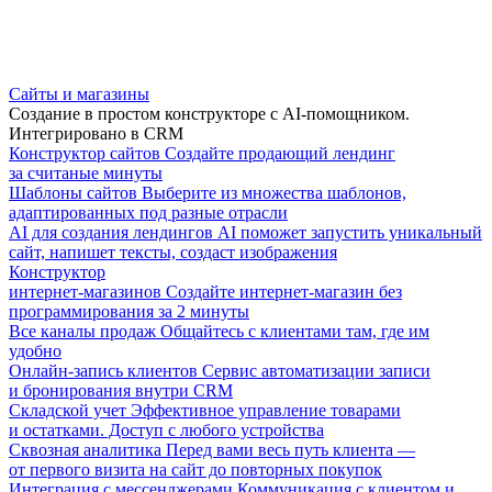
Сайты и магазины
Создание в простом конструкторе с AI-помощником.
Интегрировано в CRM
Конструктор сайтов
Создайте продающий лендинг
за считаные минуты
Шаблоны сайтов
Выберите из множества шаблонов,
адаптированных под разные отрасли
AI для создания лендингов
AI поможет запустить уникальный
сайт, напишет тексты, создаст изображения
Конструктор
интернет-магазинов
Создайте интернет-магазин без
программирования за 2 минуты
Все каналы продаж
Общайтесь с клиентами там, где им
удобно
Онлайн-запись клиентов
Сервис автоматизации записи
и бронирования внутри CRM
Складской учет
Эффективное управление товарами
и остатками. Доступ с любого устройства
Сквозная аналитика
Перед вами весь путь клиента —
от первого визита на сайт до повторных покупок
Интеграция с мессенджерами
Коммуникация с клиентом и