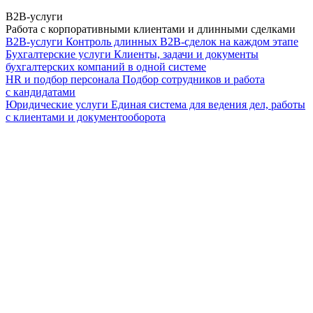
B2B-услуги
Работа с корпоративными клиентами и длинными сделками
B2B-услуги
Контроль длинных B2B-сделок на каждом этапе
Бухгалтерские услуги
Клиенты, задачи и документы
бухгалтерских компаний в одной системе
HR и подбор персонала
Подбор сотрудников и работа
с кандидатами
Юридические услуги
Единая система для ведения дел, работы
с клиентами и документооборота