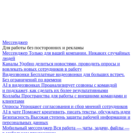
Мессенджер
Для работы без посторонних и рекламы
Мессенджер
Только для вашей компании. Никаких случайных
людей
Каналы
Удобно делиться новостями, проводить опросы и
вовлекать новых сотрудников в работу
Видеозвонки
Бесплатные видеозвонки для больших встреч.
Без ограничений по времени
AI в видеозвонках
Проанализирует созвоны с командой
и подскажет, как сделать их более результативными
Коллабы
Пространства для работы с внешними командами и
клиентами
Опросы
Упрощают согласования и сбор мнений сотрудников
AI в чате
Поможет креативить, писать тексты, обсуждать идеи
Безопасность
Высокая степень защиты рабочей информации и
персональных данных
Мобильный мессенджер
Вся работа — чаты, задачи, файлы —