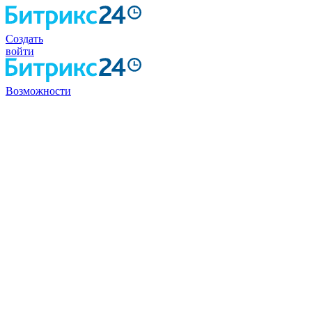
Создать
войти
Возможности