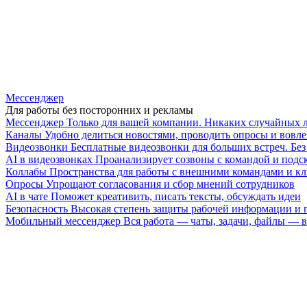
Мессенджер
Для работы без посторонних и рекламы
Мессенджер
Только для вашей компании. Никаких случайных 
Каналы
Удобно делиться новостями, проводить опросы и вовле
Видеозвонки
Бесплатные видеозвонки для больших встреч. Бе
AI в видеозвонках
Проанализирует созвоны с командой и подск
Коллабы
Пространства для работы с внешними командами и к
Опросы
Упрощают согласования и сбор мнений сотрудников
AI в чате
Поможет креативить, писать тексты, обсуждать идеи
Безопасность
Высокая степень защиты рабочей информации и
Мобильный мессенджер
Вся работа — чаты, задачи, файлы —