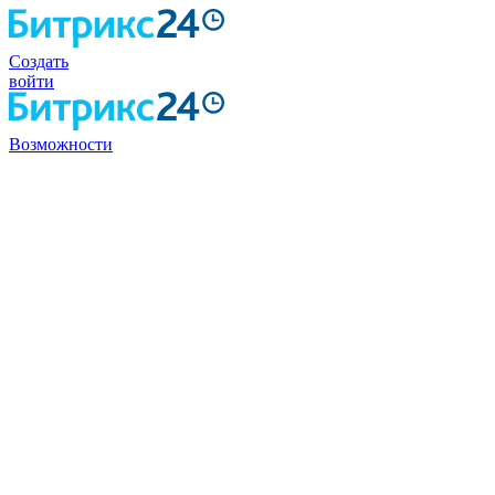
Создать
войти
Возможности