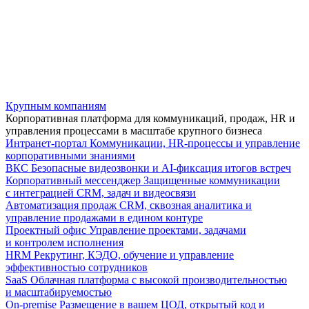
Крупным компаниям
Корпоративная платформа для коммуникаций, продаж, HR и
управления процессами в масштабе крупного бизнеса
Интранет-портал
Коммуникации, HR-процессы и управление
корпоративными знаниями
ВКС
Безопасные видеозвонки и AI-фиксация итогов встреч
Корпоративный мессенджер
Защищенные коммуникации
с интеграцией CRM, задач и видеосвязи
Автоматизация продаж
CRM, сквозная аналитика и
управление продажами в едином контуре
Проектный офис
Управление проектами, задачами
и контролем исполнения
HRM
Рекрутинг, КЭДО, обучение и управление
эффективностью сотрудников
SaaS
Облачная платформа с высокой производительностью
и масштабируемостью
On-premise
Размещение в вашем ЦОД, открытый код и