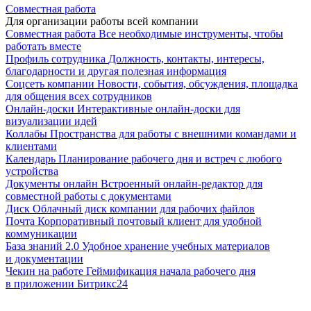
Совместная работа
Для организации работы всей компании
Совместная работа
Все необходимые инструменты, чтобы
работать вместе
Профиль сотрудника
Должность, контакты, интересы,
благодарности и другая полезная информация
Соцсеть компании
Новости, события, обсуждения, площадка
для общения всех сотрудников
Онлайн-доски
Интерактивные онлайн-доски для
визуализации идей
Коллабы
Пространства для работы с внешними командами и
клиентами
Календарь
Планирование рабочего дня и встреч с любого
устройства
Документы онлайн
Встроенный онлайн-редактор для
совместной работы с документами
Диск
Облачный диск компании для рабочих файлов
Почта
Корпоративный почтовый клиент для удобной
коммуникации
База знаний 2.0
Удобное хранение учебных материалов
и документации
Чекин на работе
Геймификация начала рабочего дня
в приложении Битрикс24