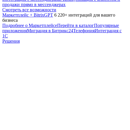
продажи прямо в мессенджерах
Смотреть все возможности
Маркетплейс + BitrixGPT
6 220+ интеграций для вашего
бизнеса
Подробнее о Маркетплейсе
Перейти в каталог
Популярные
приложения
Миграция в Битрикс24
Телефония
Интеграция с
1С
Решения