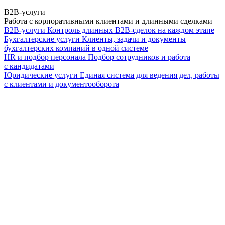
B2B-услуги
Работа с корпоративными клиентами и длинными сделками
B2B-услуги
Контроль длинных B2B-сделок на каждом этапе
Бухгалтерские услуги
Клиенты, задачи и документы
бухгалтерских компаний в одной системе
HR и подбор персонала
Подбор сотрудников и работа
с кандидатами
Юридические услуги
Единая система для ведения дел, работы
с клиентами и документооборота