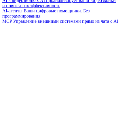
AI в видеозвонках
AI проанализирует ваши видеозвонки
и повысит их эффективность
AI-агенты
Ваши цифровые помощники. Без
программирования
MCP
Управление внешними системами прямо из чата с AI