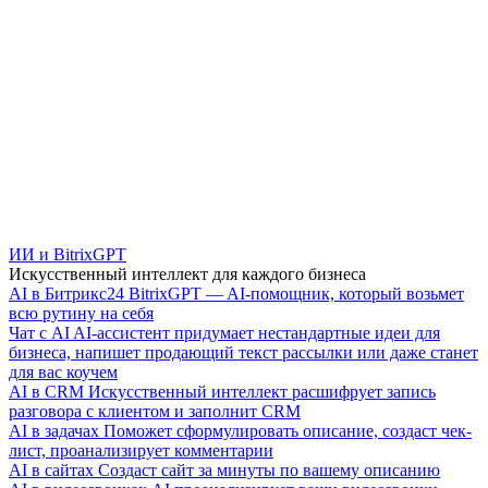
ИИ и BitrixGPT
Искусственный интеллект для каждого бизнеса
AI в Битрикс24
BitrixGPT — AI-помощник, который возьмет
всю рутину на себя
Чат с AI
AI-ассистент придумает нестандартные идеи для
бизнеса, напишет продающий текст рассылки или даже станет
для вас коучем
AI в CRM
Искусственный интеллект расшифрует запись
разговора с клиентом и заполнит CRM
AI в задачах
Поможет сформулировать описание, создаст чек-
лист, проанализирует комментарии
AI в сайтах
Создаст сайт за минуты по вашему описанию