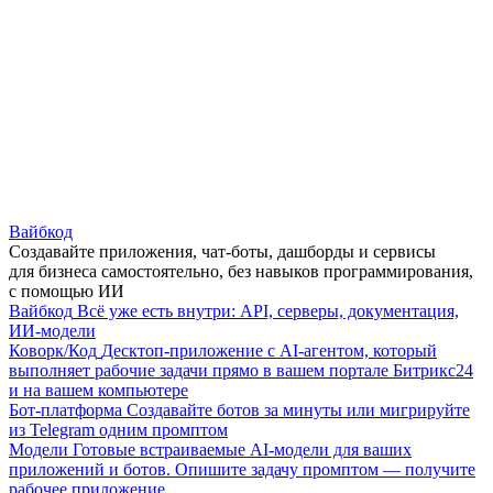
Вайбкод
Создавайте приложения, чат-боты, дашборды и сервисы
для бизнеса самостоятельно, без навыков программирования,
с помощью ИИ
Вайбкод
Всё уже есть внутри: API, серверы, документация,
ИИ-модели
Коворк/Код
Десктоп-приложение с AI-агентом, который
выполняет рабочие задачи прямо в вашем портале Битрикс24
и на вашем компьютере
Бот-платформа
Создавайте ботов за минуты или мигрируйте
из Telegram одним промптом
Модели
Готовые встраиваемые AI-модели для ваших
приложений и ботов. Опишите задачу промптом — получите
рабочее приложение