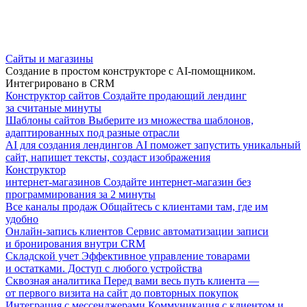
Сайты и магазины
Создание в простом конструкторе с AI-помощником.
Интегрировано в CRM
Конструктор сайтов
Создайте продающий лендинг
за считаные минуты
Шаблоны сайтов
Выберите из множества шаблонов,
адаптированных под разные отрасли
AI для создания лендингов
AI поможет запустить уникальный
сайт, напишет тексты, создаст изображения
Конструктор
интернет-магазинов
Создайте интернет-магазин без
программирования за 2 минуты
Все каналы продаж
Общайтесь с клиентами там, где им
удобно
Онлайн-запись клиентов
Сервис автоматизации записи
и бронирования внутри CRM
Складской учет
Эффективное управление товарами
и остатками. Доступ с любого устройства
Сквозная аналитика
Перед вами весь путь клиента —
от первого визита на сайт до повторных покупок
Интеграция с мессенджерами
Коммуникация с клиентом и