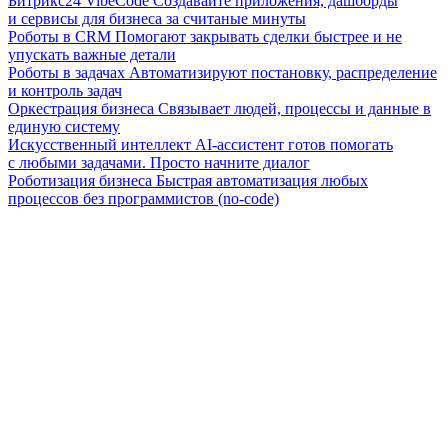
Битрикс24 VibeCode
Создавайте приложения, дашборды
и сервисы для бизнеса за считаные минуты
Роботы в CRM
Помогают закрывать сделки быстрее и не
упускать важные детали
Роботы в задачах
Автоматизируют постановку, распределение
и контроль задач
Оркестрация бизнеса
Связывает людей, процессы и данные в
единую систему
Искусственный интеллект
AI-ассистент готов помогать
с любыми задачами. Просто начните диалог
Роботизация бизнеса
Быстрая автоматизация любых
процессов без программистов (no-code)