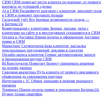
CRM
CRM помогает вести клиента по воронке: от первого
контакта до успешной сделки
AI в CRM
Расшифрует разговор с клиентом, заполнит поля
в CRM и поможет продавать больше
Складской учёт
Все базовые возможности склада —
в Битрикс24
Коммуникация с клиентами
Звонки, письма, чаты с
клиентами на сайте и в мессенджерах сохраняются в CRM
Оплата и Доставка
Прием оплаты и оформление доставки
прямо в CRM
Маркетинг
Сегментация базы клиентов, рассылка
персональных предложений, реклама в соцсетях
Онлайн-запись клиентов
Сервис автоматизации записи
и бронирования внутри CRM
BI Конструктор
Помогает бизнесу принимать решения
на основе данных
Сквозная аналитика
Путь клиента от первого рекламного
объявления до совершения покупки
Интеграция с 1С
Обмен данными в режиме реального
времени
Терминал
Прием оплаты прямо в приложении Битрикс24.
Нужен только смартфон