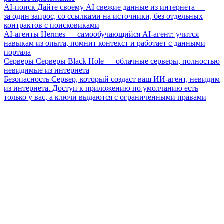
AI-поиск
Дайте своему AI свежие данные из интернета —
за один запрос, со ссылками на источники, без отдельных
контрактов с поисковиками
AI-агенты
Hermes — самообучающийся AI-агент: учится
навыкам из опыта, помнит контекст и работает с данными
портала
Серверы
Серверы Black Hole — облачные серверы, полностью
невидимые из интернета
Безопасность
Сервер, который создаст ваш ИИ-агент, невидим
из интернета. Доступ к приложению по умолчанию есть
только у вас, а ключи выдаются с ограниченными правами