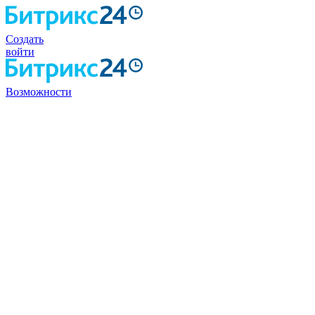
Создать
войти
Возможности