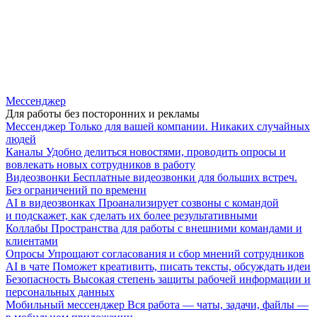
Мессенджер
Для работы без посторонних и рекламы
Мессенджер
Только для вашей компании. Никаких случайных
людей
Каналы
Удобно делиться новостями, проводить опросы и
вовлекать новых сотрудников в работу
Видеозвонки
Бесплатные видеозвонки для больших встреч.
Без ограничений по времени
AI в видеозвонках
Проанализирует созвоны с командой
и подскажет, как сделать их более результативными
Коллабы
Пространства для работы с внешними командами и
клиентами
Опросы
Упрощают согласования и сбор мнений сотрудников
AI в чате
Поможет креативить, писать тексты, обсуждать идеи
Безопасность
Высокая степень защиты рабочей информации и
персональных данных
Мобильный мессенджер
Вся работа — чаты, задачи, файлы —