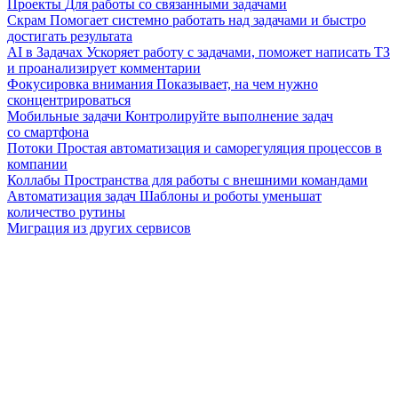
Проекты
Для работы со связанными задачами
Скрам
Помогает системно работать над задачами и быстро
достигать результата
AI в Задачах
Ускоряет работу с задачами, поможет написать ТЗ
и проанализирует комментарии
Фокусировка внимания
Показывает, на чем нужно
сконцентрироваться
Мобильные задачи
Контролируйте выполнение задач
со смартфона
Потоки
Простая автоматизация и саморегуляция процессов в
компании
Коллабы
Пространства для работы с внешними командами
Автоматизация задач
Шаблоны и роботы уменьшат
количество рутины
Миграция из других сервисов