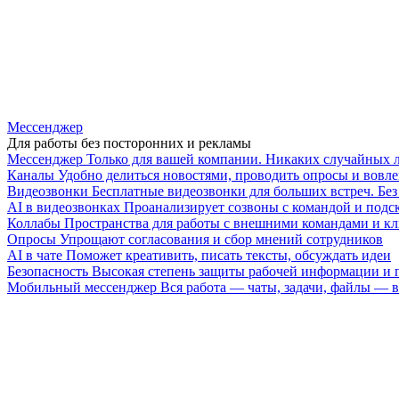
Мессенджер
Для работы без посторонних и рекламы
Мессенджер
Только для вашей компании. Никаких случайных 
Каналы
Удобно делиться новостями, проводить опросы и вовле
Видеозвонки
Бесплатные видеозвонки для больших встреч. Бе
AI в видеозвонках
Проанализирует созвоны с командой и подск
Коллабы
Пространства для работы с внешними командами и к
Опросы
Упрощают согласования и сбор мнений сотрудников
AI в чате
Поможет креативить, писать тексты, обсуждать идеи
Безопасность
Высокая степень защиты рабочей информации и
Мобильный мессенджер
Вся работа — чаты, задачи, файлы —