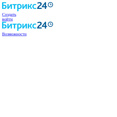
Создать
войти
Возможности