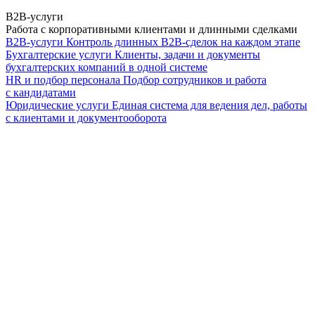
B2B-услуги
Работа с корпоративными клиентами и длинными сделками
B2B-услуги
Контроль длинных B2B-сделок на каждом этапе
Бухгалтерские услуги
Клиенты, задачи и документы
бухгалтерских компаний в одной системе
HR и подбор персонала
Подбор сотрудников и работа
с кандидатами
Юридические услуги
Единая система для ведения дел, работы
с клиентами и документооборота