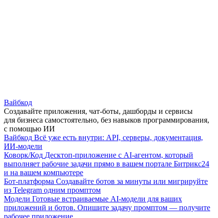
Вайбкод
Создавайте приложения, чат-боты, дашборды и сервисы
для бизнеса самостоятельно, без навыков программирования,
с помощью ИИ
Вайбкод
Всё уже есть внутри: API, серверы, документация,
ИИ-модели
Коворк/Код
Десктоп-приложение с AI-агентом, который
выполняет рабочие задачи прямо в вашем портале Битрикс24
и на вашем компьютере
Бот-платформа
Создавайте ботов за минуты или мигрируйте
из Telegram одним промптом
Модели
Готовые встраиваемые AI-модели для ваших
приложений и ботов. Опишите задачу промптом — получите
рабочее приложение