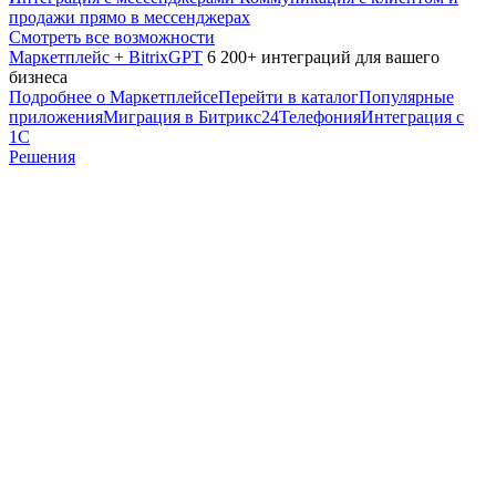
продажи прямо в мессенджерах
Смотреть все возможности
Маркетплейс + BitrixGPT
6 200+ интеграций для вашего
бизнеса
Подробнее о Маркетплейсе
Перейти в каталог
Популярные
приложения
Миграция в Битрикс24
Телефония
Интеграция с
1С
Решения