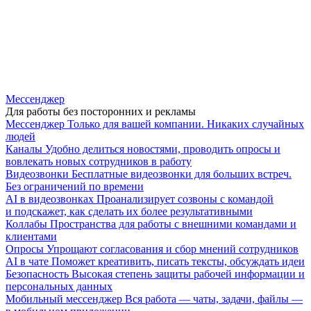
Мессенджер
Для работы без посторонних и рекламы
Мессенджер
Только для вашей компании. Никаких случайных
людей
Каналы
Удобно делиться новостями, проводить опросы и
вовлекать новых сотрудников в работу
Видеозвонки
Бесплатные видеозвонки для больших встреч.
Без ограничений по времени
AI в видеозвонках
Проанализирует созвоны с командой
и подскажет, как сделать их более результативными
Коллабы
Пространства для работы с внешними командами и
клиентами
Опросы
Упрощают согласования и сбор мнений сотрудников
AI в чате
Поможет креативить, писать тексты, обсуждать идеи
Безопасность
Высокая степень защиты рабочей информации и
персональных данных
Мобильный мессенджер
Вся работа — чаты, задачи, файлы —