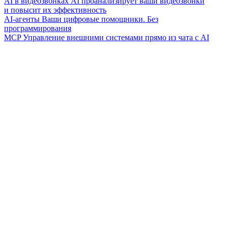
AI в видеозвонках
AI проанализирует ваши видеозвонки
и повысит их эффективность
AI-агенты
Ваши цифровые помощники. Без
программирования
MCP
Управление внешними системами прямо из чата с AI