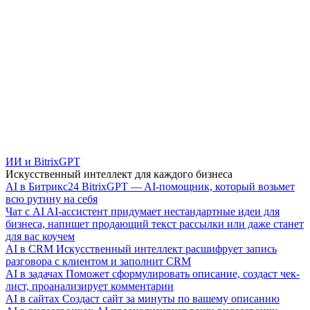
ИИ и BitrixGPT
Искусственный интеллект для каждого бизнеса
AI в Битрикс24
BitrixGPT — AI-помощник, который возьмет
всю рутину на себя
Чат с AI
AI-ассистент придумает нестандартные идеи для
бизнеса, напишет продающий текст рассылки или даже станет
для вас коучем
AI в CRM
Искусственный интеллект расшифрует запись
разговора с клиентом и заполнит CRM
AI в задачах
Поможет сформулировать описание, создаст чек-
лист, проанализирует комментарии
AI в сайтах
Создаст сайт за минуты по вашему описанию