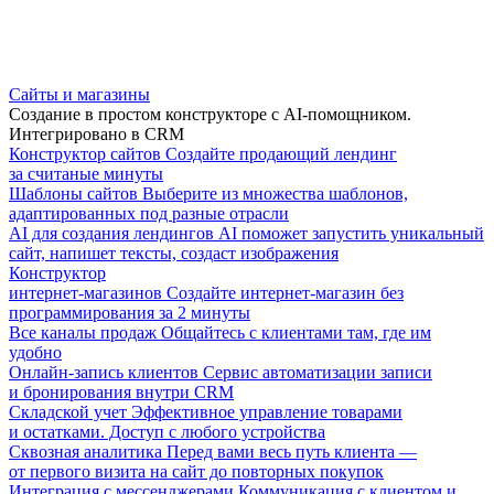
Сайты и магазины
Создание в простом конструкторе с AI-помощником.
Интегрировано в CRM
Конструктор сайтов
Создайте продающий лендинг
за считаные минуты
Шаблоны сайтов
Выберите из множества шаблонов,
адаптированных под разные отрасли
AI для создания лендингов
AI поможет запустить уникальный
сайт, напишет тексты, создаст изображения
Конструктор
интернет-магазинов
Создайте интернет-магазин без
программирования за 2 минуты
Все каналы продаж
Общайтесь с клиентами там, где им
удобно
Онлайн-запись клиентов
Сервис автоматизации записи
и бронирования внутри CRM
Складской учет
Эффективное управление товарами
и остатками. Доступ с любого устройства
Сквозная аналитика
Перед вами весь путь клиента —
от первого визита на сайт до повторных покупок
Интеграция с мессенджерами
Коммуникация с клиентом и