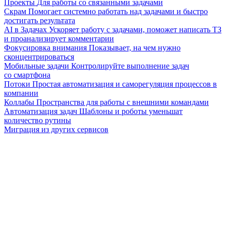
Проекты
Для работы со связанными задачами
Скрам
Помогает системно работать над задачами и быстро
достигать результата
AI в Задачах
Ускоряет работу с задачами, поможет написать ТЗ
и проанализирует комментарии
Фокусировка внимания
Показывает, на чем нужно
сконцентрироваться
Мобильные задачи
Контролируйте выполнение задач
со смартфона
Потоки
Простая автоматизация и саморегуляция процессов в
компании
Коллабы
Пространства для работы с внешними командами
Автоматизация задач
Шаблоны и роботы уменьшат
количество рутины
Миграция из других сервисов