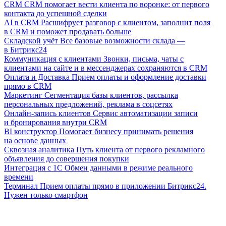
CRM
CRM помогает вести клиента по воронке: от первого
контакта до успешной сделки
AI в CRM
Расшифрует разговор с клиентом, заполнит поля
в CRM и поможет продавать больше
Складской учёт
Все базовые возможности склада —
в Битрикс24
Коммуникация с клиентами
Звонки, письма, чаты с
клиентами на сайте и в мессенджерах сохраняются в CRM
Оплата и Доставка
Прием оплаты и оформление доставки
прямо в CRM
Маркетинг
Сегментация базы клиентов, рассылка
персональных предложений, реклама в соцсетях
Онлайн-запись клиентов
Сервис автоматизации записи
и бронирования внутри CRM
BI конструктор
Помогает бизнесу принимать решения
на основе данных
Сквозная аналитика
Путь клиента от первого рекламного
объявления до совершения покупки
Интеграция с 1С
Обмен данными в режиме реального
времени
Терминал
Прием оплаты прямо в приложении Битрикс24.
Нужен только смартфон