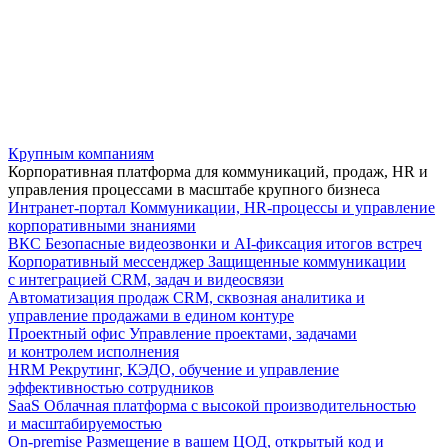
Крупным компаниям
Корпоративная платформа для коммуникаций, продаж, HR и
управления процессами в масштабе крупного бизнеса
Интранет-портал
Коммуникации, HR-процессы и управление
корпоративными знаниями
ВКС
Безопасные видеозвонки и AI-фиксация итогов встреч
Корпоративный мессенджер
Защищенные коммуникации
с интеграцией CRM, задач и видеосвязи
Автоматизация продаж
CRM, сквозная аналитика и
управление продажами в едином контуре
Проектный офис
Управление проектами, задачами
и контролем исполнения
HRM
Рекрутинг, КЭДО, обучение и управление
эффективностью сотрудников
SaaS
Облачная платформа с высокой производительностью
и масштабируемостью
On-premise
Размещение в вашем ЦОД, открытый код и