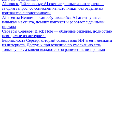
AI-поиск
Дайте своему AI свежие данные из интернета —
за один запрос, со ссылками на источники, без отдельных
контрактов с поисковиками
AI-агенты
Hermes — самообучающийся AI-агент: учится
навыкам из опыта, помнит контекст и работает с данными
портала
Серверы
Серверы Black Hole — облачные серверы, полностью
невидимые из интернета
Безопасность
Сервер, который создаст ваш ИИ-агент, невидим
из интернета. Доступ к приложению по умолчанию есть
только у вас, а ключи выдаются с ограниченными правами