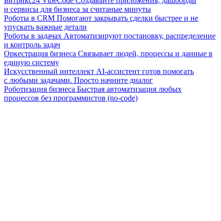
Битрикс24 VibeCode
Создавайте приложения, дашборды
и сервисы для бизнеса за считаные минуты
Роботы в CRM
Помогают закрывать сделки быстрее и не
упускать важные детали
Роботы в задачах
Автоматизируют постановку, распределение
и контроль задач
Оркестрация бизнеса
Связывает людей, процессы и данные в
единую систему
Искусственный интеллект
AI-ассистент готов помогать
с любыми задачами. Просто начните диалог
Роботизация бизнеса
Быстрая автоматизация любых
процессов без программистов (no-code)