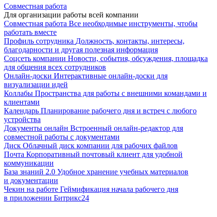
Совместная работа
Для организации работы всей компании
Совместная работа
Все необходимые инструменты, чтобы
работать вместе
Профиль сотрудника
Должность, контакты, интересы,
благодарности и другая полезная информация
Соцсеть компании
Новости, события, обсуждения, площадка
для общения всех сотрудников
Онлайн-доски
Интерактивные онлайн-доски для
визуализации идей
Коллабы
Пространства для работы с внешними командами и
клиентами
Календарь
Планирование рабочего дня и встреч с любого
устройства
Документы онлайн
Встроенный онлайн-редактор для
совместной работы с документами
Диск
Облачный диск компании для рабочих файлов
Почта
Корпоративный почтовый клиент для удобной
коммуникации
База знаний 2.0
Удобное хранение учебных материалов
и документации
Чекин на работе
Геймификация начала рабочего дня
в приложении Битрикс24