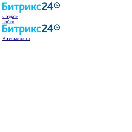
Создать
войти
Возможности