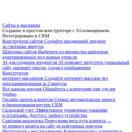
Сайты и магазины
Создание в простом конструкторе с AI-помощником.
Интегрировано в CRM
Конструктор сайтов
Создайте продающий лендинг
за считаные минуты
Шаблоны сайтов
Выберите из множества шаблонов,
адаптированных под разные отрасли
AI для создания лендингов
AI поможет запустить уникальный
сайт, напишет тексты, создаст изображения
Конструктор
интернет-магазинов
Создайте интернет-магазин без
программирования за 2 минуты
Все каналы продаж
Общайтесь с клиентами там, где им
удобно
Онлайн-запись клиентов
Сервис автоматизации записи
и бронирования внутри CRM
Складской учет
Эффективное управление товарами
и остатками. Доступ с любого устройства
Сквозная аналитика
Перед вами весь путь клиента —
от первого визита на сайт до повторных покупок
Интеграция с мессенджерами
Коммуникация с клиентом и