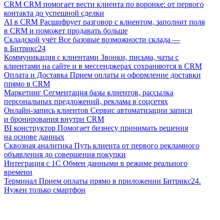
CRM
CRM помогает вести клиента по воронке: от первого
контакта до успешной сделки
AI в CRM
Расшифрует разговор с клиентом, заполнит поля
в CRM и поможет продавать больше
Складской учёт
Все базовые возможности склада —
в Битрикс24
Коммуникация с клиентами
Звонки, письма, чаты с
клиентами на сайте и в мессенджерах сохраняются в CRM
Оплата и Доставка
Прием оплаты и оформление доставки
прямо в CRM
Маркетинг
Сегментация базы клиентов, рассылка
персональных предложений, реклама в соцсетях
Онлайн-запись клиентов
Сервис автоматизации записи
и бронирования внутри CRM
BI конструктор
Помогает бизнесу принимать решения
на основе данных
Сквозная аналитика
Путь клиента от первого рекламного
объявления до совершения покупки
Интеграция с 1С
Обмен данными в режиме реального
времени
Терминал
Прием оплаты прямо в приложении Битрикс24.
Нужен только смартфон