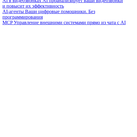
AI в видеозвонках
AI проанализирует ваши видеозвонки
и повысит их эффективность
AI-агенты
Ваши цифровые помощники. Без
программирования
MCP
Управление внешними системами прямо из чата с AI