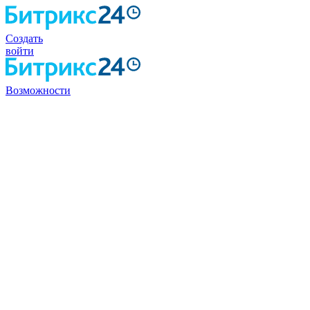
Создать
войти
Возможности