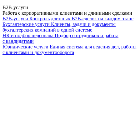
B2B-услуги
Работа с корпоративными клиентами и длинными сделками
B2B-услуги
Контроль длинных B2B-сделок на каждом этапе
Бухгалтерские услуги
Клиенты, задачи и документы
бухгалтерских компаний в одной системе
HR и подбор персонала
Подбор сотрудников и работа
с кандидатами
Юридические услуги
Единая система для ведения дел, работы
с клиентами и документооборота