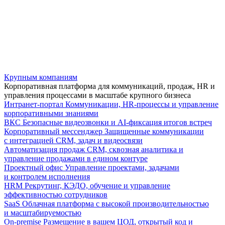
Крупным компаниям
Корпоративная платформа для коммуникаций, продаж, HR и
управления процессами в масштабе крупного бизнеса
Интранет-портал
Коммуникации, HR-процессы и управление
корпоративными знаниями
ВКС
Безопасные видеозвонки и AI-фиксация итогов встреч
Корпоративный мессенджер
Защищенные коммуникации
с интеграцией CRM, задач и видеосвязи
Автоматизация продаж
CRM, сквозная аналитика и
управление продажами в едином контуре
Проектный офис
Управление проектами, задачами
и контролем исполнения
HRM
Рекрутинг, КЭДО, обучение и управление
эффективностью сотрудников
SaaS
Облачная платформа с высокой производительностью
и масштабируемостью
On-premise
Размещение в вашем ЦОД, открытый код и