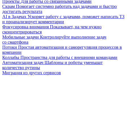
Проекты
Для работы со связанными задачами
Скрам
Помогает системно работать над задачами и быстро
достигать результата
AI в Задачах
Ускоряет работу с задачами, поможет написать ТЗ
и проанализирует комментарии
Фокусировка внимания
Показывает, на чем нужно
сконцентрироваться
Мобильные задачи
Контролируйте выполнение задач
со смартфона
Потоки
Простая автоматизация и саморегуляция процессов в
компании
Коллабы
Пространства для работы с внешними командами
Автоматизация задач
Шаблоны и роботы уменьшат
количество рутины
Миграция из других сервисов