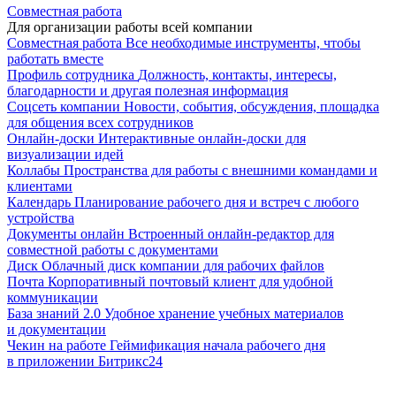
Совместная работа
Для организации работы всей компании
Совместная работа
Все необходимые инструменты, чтобы
работать вместе
Профиль сотрудника
Должность, контакты, интересы,
благодарности и другая полезная информация
Соцсеть компании
Новости, события, обсуждения, площадка
для общения всех сотрудников
Онлайн-доски
Интерактивные онлайн-доски для
визуализации идей
Коллабы
Пространства для работы с внешними командами и
клиентами
Календарь
Планирование рабочего дня и встреч с любого
устройства
Документы онлайн
Встроенный онлайн-редактор для
совместной работы с документами
Диск
Облачный диск компании для рабочих файлов
Почта
Корпоративный почтовый клиент для удобной
коммуникации
База знаний 2.0
Удобное хранение учебных материалов
и документации
Чекин на работе
Геймификация начала рабочего дня
в приложении Битрикс24