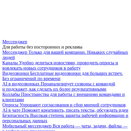
Мессенджер
Для работы без посторонних и рекламы
Мессенджер
Только для вашей компании. Никаких случайных
людей
Каналы
Удобно делиться новостями, проводить опросы и
вовлекать новых сотрудников в работу
Видеозвонки
Бесплатные видеозвонки для больших встреч.
Без ограничений по времени
AI в видеозвонках
Проанализирует созвоны с командой
и подскажет, как сделать их более результативными
Коллабы
Пространства для работы с внешними командами и
клиентами
Опросы
Упрощают согласования и сбор мнений сотрудников
AI в чате
Поможет креативить, писать тексты, обсуждать идеи
Безопасность
Высокая степень защиты рабочей информации и
персональных данных
Мобильный мессенджер
Вся работа — чаты, задачи, файлы —