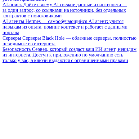
AI-поиск
Дайте своему AI свежие данные из интернета —
за один запрос, со ссылками на источники, без отдельных
контрактов с поисковиками
AI-агенты
Hermes — самообучающийся AI-агент: учится
навыкам из опыта, помнит контекст и работает с данными
портала
Серверы
Серверы Black Hole — облачные серверы, полностью
невидимые из интернета
Безопасность
Сервер, который создаст ваш ИИ-агент, невидим
из интернета. Доступ к приложению по умолчанию есть
только у вас, а ключи выдаются с ограниченными правами