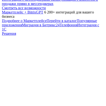
продажи прямо в мессенджерах
Смотреть все возможности
Маркетплейс + BitrixGPT
6 200+ интеграций для вашего
бизнеса
Подробнее о Маркетплейсе
Перейти в каталог
Популярные
приложения
Миграция в Битрикс24
Телефония
Интеграция с
1С
Решения