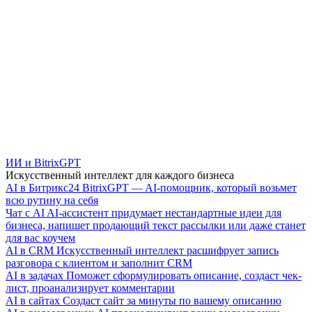
ИИ и BitrixGPT
Искусственный интеллект для каждого бизнеса
AI в Битрикс24
BitrixGPT — AI-помощник, который возьмет
всю рутину на себя
Чат с AI
AI-ассистент придумает нестандартные идеи для
бизнеса, напишет продающий текст рассылки или даже станет
для вас коучем
AI в CRM
Искусственный интеллект расшифрует запись
разговора с клиентом и заполнит CRM
AI в задачах
Поможет сформулировать описание, создаст чек-
лист, проанализирует комментарии
AI в сайтах
Создаст сайт за минуты по вашему описанию