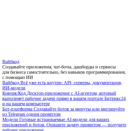
Вайбкод
Создавайте приложения, чат-боты, дашборды и сервисы
для бизнеса самостоятельно, без навыков программирования,
с помощью ИИ
Вайбкод
Всё уже есть внутри: API, серверы, документация,
ИИ-модели
Коворк/Код
Десктоп-приложение с AI-агентом, который
выполняет рабочие задачи прямо в вашем портале Битрикс24
и на вашем компьютере
Бот-платформа
Создавайте ботов за минуты или мигрируйте
из Telegram одним промптом
Модели
Готовые встраиваемые AI-модели для ваших
приложений и ботов. Опишите задачу промптом — получите
рабочее приложение