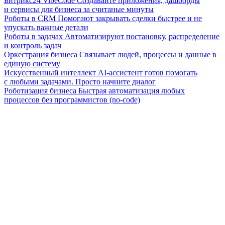
Битрикс24 VibeCode
Создавайте приложения, дашборды
и сервисы для бизнеса за считаные минуты
Роботы в CRM
Помогают закрывать сделки быстрее и не
упускать важные детали
Роботы в задачах
Автоматизируют постановку, распределение
и контроль задач
Оркестрация бизнеса
Связывает людей, процессы и данные в
единую систему
Искусственный интеллект
AI-ассистент готов помогать
с любыми задачами. Просто начните диалог
Роботизация бизнеса
Быстрая автоматизация любых
процессов без программистов (no-code)