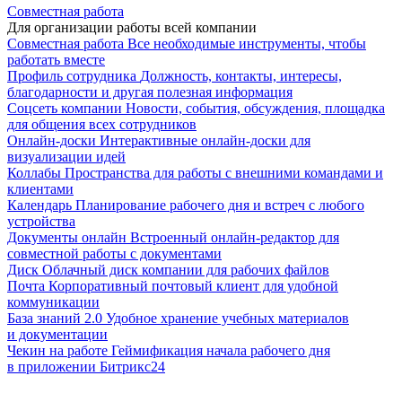
Совместная работа
Для организации работы всей компании
Совместная работа
Все необходимые инструменты, чтобы
работать вместе
Профиль сотрудника
Должность, контакты, интересы,
благодарности и другая полезная информация
Соцсеть компании
Новости, события, обсуждения, площадка
для общения всех сотрудников
Онлайн-доски
Интерактивные онлайн-доски для
визуализации идей
Коллабы
Пространства для работы с внешними командами и
клиентами
Календарь
Планирование рабочего дня и встреч с любого
устройства
Документы онлайн
Встроенный онлайн-редактор для
совместной работы с документами
Диск
Облачный диск компании для рабочих файлов
Почта
Корпоративный почтовый клиент для удобной
коммуникации
База знаний 2.0
Удобное хранение учебных материалов
и документации
Чекин на работе
Геймификация начала рабочего дня
в приложении Битрикс24