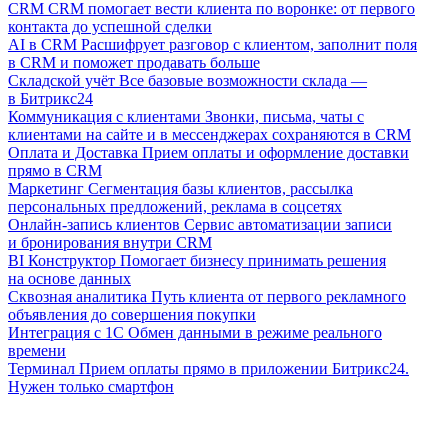
CRM
CRM помогает вести клиента по воронке: от первого
контакта до успешной сделки
AI в CRM
Расшифрует разговор с клиентом, заполнит поля
в CRM и поможет продавать больше
Складской учёт
Все базовые возможности склада —
в Битрикс24
Коммуникация с клиентами
Звонки, письма, чаты с
клиентами на сайте и в мессенджерах сохраняются в CRM
Оплата и Доставка
Прием оплаты и оформление доставки
прямо в CRM
Маркетинг
Сегментация базы клиентов, рассылка
персональных предложений, реклама в соцсетях
Онлайн-запись клиентов
Сервис автоматизации записи
и бронирования внутри CRM
BI Конструктор
Помогает бизнесу принимать решения
на основе данных
Сквозная аналитика
Путь клиента от первого рекламного
объявления до совершения покупки
Интеграция с 1С
Обмен данными в режиме реального
времени
Терминал
Прием оплаты прямо в приложении Битрикс24.
Нужен только смартфон