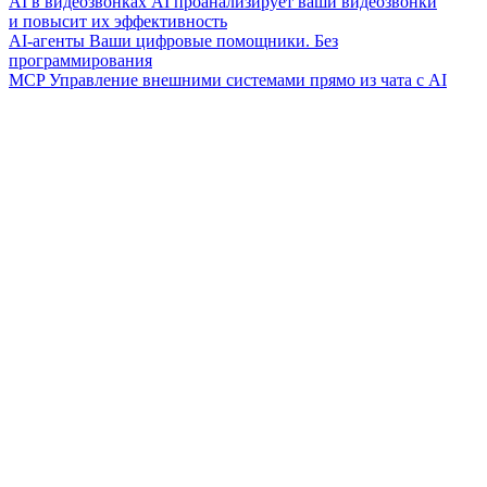
AI в видеозвонках
AI проанализирует ваши видеозвонки
и повысит их эффективность
AI-агенты
Ваши цифровые помощники. Без
программирования
MCP
Управление внешними системами прямо из чата с AI