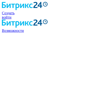
Создать
войти
Возможности