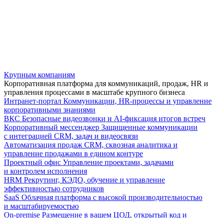
Крупным компаниям
Корпоративная платформа для коммуникаций, продаж, HR и
управления процессами в масштабе крупного бизнеса
Интранет-портал
Коммуникации, HR-процессы и управление
корпоративными знаниями
ВКС
Безопасные видеозвонки и AI-фиксация итогов встреч
Корпоративный мессенджер
Защищенные коммуникации
с интеграцией CRM, задач и видеосвязи
Автоматизация продаж
CRM, сквозная аналитика и
управление продажами в едином контуре
Проектный офис
Управление проектами, задачами
и контролем исполнения
HRM
Рекрутинг, КЭДО, обучение и управление
эффективностью сотрудников
SaaS
Облачная платформа с высокой производительностью
и масштабируемостью
On-premise
Размещение в вашем ЦОД, открытый код и