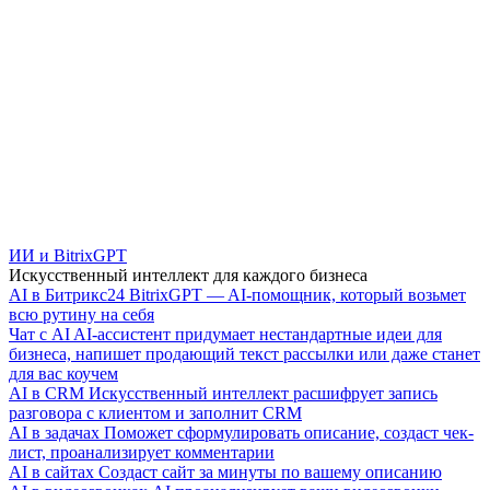
ИИ и BitrixGPT
Искусственный интеллект для каждого бизнеса
AI в Битрикс24
BitrixGPT — AI-помощник, который возьмет
всю рутину на себя
Чат с AI
AI-ассистент придумает нестандартные идеи для
бизнеса, напишет продающий текст рассылки или даже станет
для вас коучем
AI в CRM
Искусственный интеллект расшифрует запись
разговора с клиентом и заполнит CRM
AI в задачах
Поможет сформулировать описание, создаст чек-
лист, проанализирует комментарии
AI в сайтах
Создаст сайт за минуты по вашему описанию