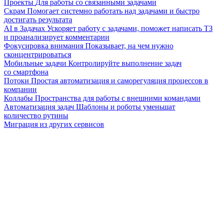
Проекты
Для работы со связанными задачами
Скрам
Помогает системно работать над задачами и быстро
достигать результата
AI в Задачах
Ускоряет работу с задачами, поможет написать ТЗ
и проанализирует комментарии
Фокусировка внимания
Показывает, на чем нужно
сконцентрироваться
Мобильные задачи
Контролируйте выполнение задач
со смартфона
Потоки
Простая автоматизация и саморегуляция процессов в
компании
Коллабы
Пространства для работы с внешними командами
Автоматизация задач
Шаблоны и роботы уменьшат
количество рутины
Миграция из других сервисов