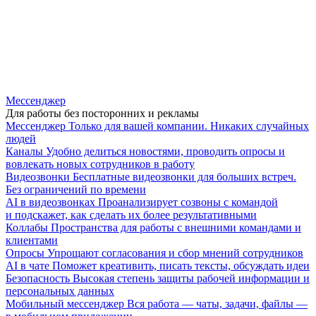
Мессенджер
Для работы без посторонних и рекламы
Мессенджер
Только для вашей компании. Никаких случайных
людей
Каналы
Удобно делиться новостями, проводить опросы и
вовлекать новых сотрудников в работу
Видеозвонки
Бесплатные видеозвонки для больших встреч.
Без ограничений по времени
AI в видеозвонках
Проанализирует созвоны с командой
и подскажет, как сделать их более результативными
Коллабы
Пространства для работы с внешними командами и
клиентами
Опросы
Упрощают согласования и сбор мнений сотрудников
AI в чате
Поможет креативить, писать тексты, обсуждать идеи
Безопасность
Высокая степень защиты рабочей информации и
персональных данных
Мобильный мессенджер
Вся работа — чаты, задачи, файлы —