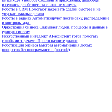
Битрикс24 VibeCode
Создавайте приложения, дашборды
и сервисы для бизнеса за считаные минуты
Роботы в CRM
Помогают закрывать сделки быстрее и не
упускать важные детали
Роботы в задачах
Автоматизируют постановку, распределение
и контроль задач
Оркестрация бизнеса
Связывает людей, процессы и данные в
единую систему
Искусственный интеллект
AI-ассистент готов помогать
с любыми задачами. Просто начните диалог
Роботизация бизнеса
Быстрая автоматизация любых
процессов без программистов (no-code)