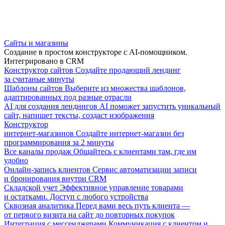
Сайты и магазины
Создание в простом конструкторе с AI-помощником.
Интегрировано в CRM
Конструктор сайтов
Создайте продающий лендинг
за считаные минуты
Шаблоны сайтов
Выберите из множества шаблонов,
адаптированных под разные отрасли
AI для создания лендингов
AI поможет запустить уникальный
сайт, напишет тексты, создаст изображения
Конструктор
интернет-магазинов
Создайте интернет-магазин без
программирования за 2 минуты
Все каналы продаж
Общайтесь с клиентами там, где им
удобно
Онлайн-запись клиентов
Сервис автоматизации записи
и бронирования внутри CRM
Складской учет
Эффективное управление товарами
и остатками. Доступ с любого устройства
Сквозная аналитика
Перед вами весь путь клиента —
от первого визита на сайт до повторных покупок
Интеграция с мессенджерами
Коммуникация с клиентом и