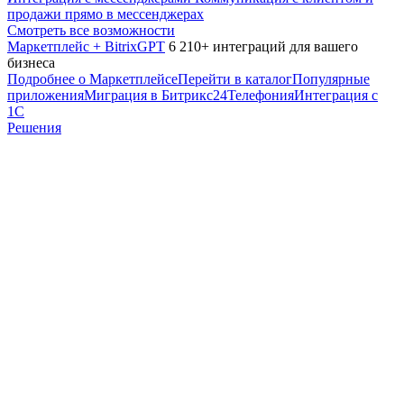
продажи прямо в мессенджерах
Смотреть все возможности
Маркетплейс + BitrixGPT
6 210+ интеграций для вашего
бизнеса
Подробнее о Маркетплейсе
Перейти в каталог
Популярные
приложения
Миграция в Битрикс24
Телефония
Интеграция с
1С
Решения