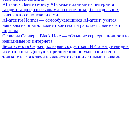
AI-поиск
Дайте своему AI свежие данные из интернета —
за один запрос, со ссылками на источники, без отдельных
контрактов с поисковиками
AI-агенты
Hermes — самообучающийся AI-агент: учится
навыкам из опыта, помнит контекст и работает с данными
портала
Серверы
Серверы Black Hole — облачные серверы, полностью
невидимые из интернета
Безопасность
Сервер, который создаст ваш ИИ-агент, невидим
из интернета. Доступ к приложению по умолчанию есть
только у вас, а ключи выдаются с ограниченными правами