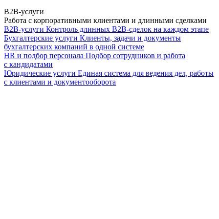
B2B-услуги
Работа с корпоративными клиентами и длинными сделками
B2B-услуги
Контроль длинных B2B-сделок на каждом этапе
Бухгалтерские услуги
Клиенты, задачи и документы
бухгалтерских компаний в одной системе
HR и подбор персонала
Подбор сотрудников и работа
с кандидатами
Юридические услуги
Единая система для ведения дел, работы
с клиентами и документооборота