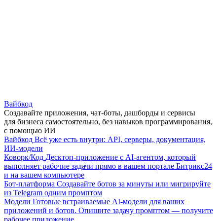
Вайбкод
Создавайте приложения, чат-боты, дашборды и сервисы
для бизнеса самостоятельно, без навыков программирования,
с помощью ИИ
Вайбкод
Всё уже есть внутри: API, серверы, документация,
ИИ-модели
Коворк/Код
Десктоп-приложение с AI-агентом, который
выполняет рабочие задачи прямо в вашем портале Битрикс24
и на вашем компьютере
Бот-платформа
Создавайте ботов за минуты или мигрируйте
из Telegram одним промптом
Модели
Готовые встраиваемые AI-модели для ваших
приложений и ботов. Опишите задачу промптом — получите
рабочее приложение