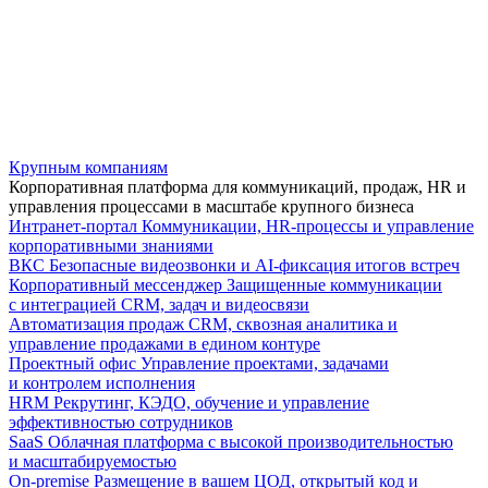
Крупным компаниям
Корпоративная платформа для коммуникаций, продаж, HR и
управления процессами в масштабе крупного бизнеса
Интранет-портал
Коммуникации, HR-процессы и управление
корпоративными знаниями
ВКС
Безопасные видеозвонки и AI-фиксация итогов встреч
Корпоративный мессенджер
Защищенные коммуникации
с интеграцией CRM, задач и видеосвязи
Автоматизация продаж
CRM, сквозная аналитика и
управление продажами в едином контуре
Проектный офис
Управление проектами, задачами
и контролем исполнения
HRM
Рекрутинг, КЭДО, обучение и управление
эффективностью сотрудников
SaaS
Облачная платформа с высокой производительностью
и масштабируемостью
On-premise
Размещение в вашем ЦОД, открытый код и