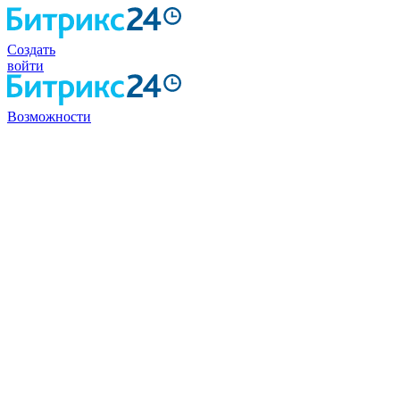
Создать
войти
Возможности