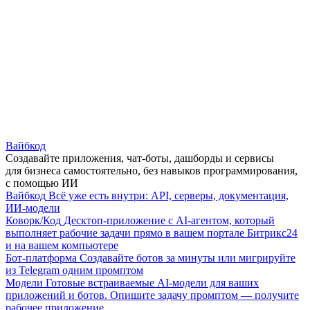
Вайбкод
Создавайте приложения, чат-боты, дашборды и сервисы
для бизнеса самостоятельно, без навыков программирования,
с помощью ИИ
Вайбкод
Всё уже есть внутри: API, серверы, документация,
ИИ-модели
Коворк/Код
Десктоп-приложение с AI-агентом, который
выполняет рабочие задачи прямо в вашем портале Битрикс24
и на вашем компьютере
Бот-платформа
Создавайте ботов за минуты или мигрируйте
из Telegram одним промптом
Модели
Готовые встраиваемые AI-модели для ваших
приложений и ботов. Опишите задачу промптом — получите
рабочее приложение