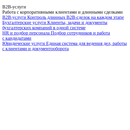
B2B-услуги
Работа с корпоративными клиентами и длинными сделками
B2B-услуги
Контроль длинных B2B-сделок на каждом этапе
Бухгалтерские услуги
Клиенты, задачи и документы
бухгалтерских компаний в одной системе
HR и подбор персонала
Подбор сотрудников и работа
с кандидатами
Юридические услуги
Единая система для ведения дел, работы
с клиентами и документооборота