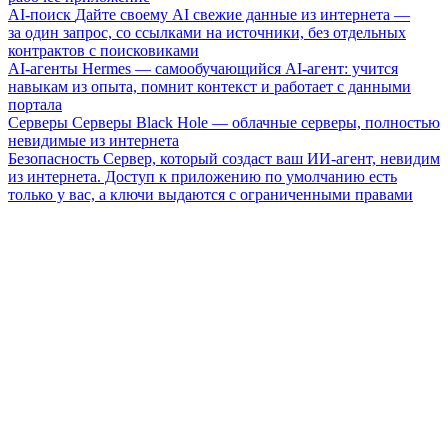
AI-поиск
Дайте своему AI свежие данные из интернета —
за один запрос, со ссылками на источники, без отдельных
контрактов с поисковиками
AI-агенты
Hermes — самообучающийся AI-агент: учится
навыкам из опыта, помнит контекст и работает с данными
портала
Серверы
Серверы Black Hole — облачные серверы, полностью
невидимые из интернета
Безопасность
Сервер, который создаст ваш ИИ-агент, невидим
из интернета. Доступ к приложению по умолчанию есть
только у вас, а ключи выдаются с ограниченными правами