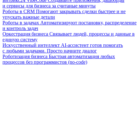
Битрикс24 VibeCode
Создавайте приложения, дашборды
и сервисы для бизнеса за считаные минуты
Роботы в CRM
Помогают закрывать сделки быстрее и не
упускать важные детали
Роботы в задачах
Автоматизируют постановку, распределение
и контроль задач
Оркестрация бизнеса
Связывает людей, процессы и данные в
единую систему
Искусственный интеллект
AI-ассистент готов помогать
с любыми задачами. Просто начните диалог
Роботизация бизнеса
Быстрая автоматизация любых
процессов без программистов (no-code)