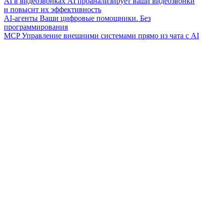
AI в видеозвонках
AI проанализирует ваши видеозвонки
и повысит их эффективность
AI-агенты
Ваши цифровые помощники. Без
программирования
MCP
Управление внешними системами прямо из чата с AI