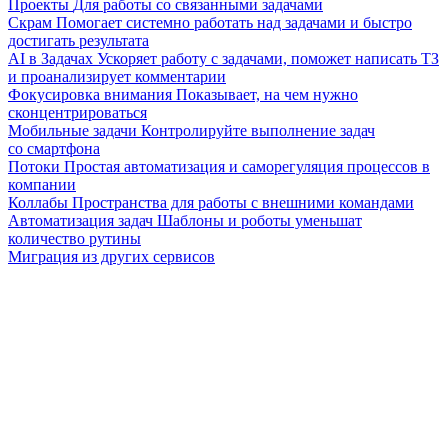
Проекты
Для работы со связанными задачами
Скрам
Помогает системно работать над задачами и быстро
достигать результата
AI в Задачах
Ускоряет работу с задачами, поможет написать ТЗ
и проанализирует комментарии
Фокусировка внимания
Показывает, на чем нужно
сконцентрироваться
Мобильные задачи
Контролируйте выполнение задач
со смартфона
Потоки
Простая автоматизация и саморегуляция процессов в
компании
Коллабы
Пространства для работы с внешними командами
Автоматизация задач
Шаблоны и роботы уменьшат
количество рутины
Миграция из других сервисов