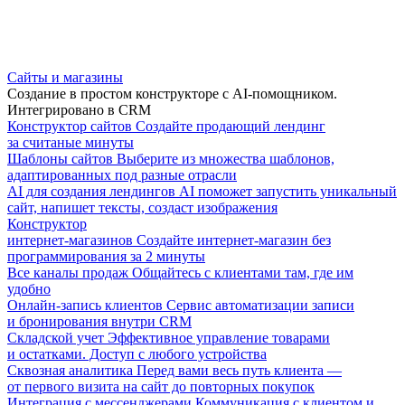
Сайты и магазины
Создание в простом конструкторе с AI-помощником.
Интегрировано в CRM
Конструктор сайтов
Создайте продающий лендинг
за считаные минуты
Шаблоны сайтов
Выберите из множества шаблонов,
адаптированных под разные отрасли
AI для создания лендингов
AI поможет запустить уникальный
сайт, напишет тексты, создаст изображения
Конструктор
интернет-магазинов
Создайте интернет-магазин без
программирования за 2 минуты
Все каналы продаж
Общайтесь с клиентами там, где им
удобно
Онлайн-запись клиентов
Сервис автоматизации записи
и бронирования внутри CRM
Складской учет
Эффективное управление товарами
и остатками. Доступ с любого устройства
Сквозная аналитика
Перед вами весь путь клиента —
от первого визита на сайт до повторных покупок
Интеграция с мессенджерами
Коммуникация с клиентом и