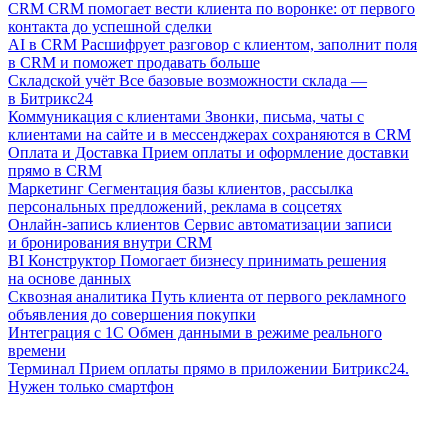
CRM
CRM помогает вести клиента по воронке: от первого
контакта до успешной сделки
AI в CRM
Расшифрует разговор с клиентом, заполнит поля
в CRM и поможет продавать больше
Складской учёт
Все базовые возможности склада —
в Битрикс24
Коммуникация с клиентами
Звонки, письма, чаты с
клиентами на сайте и в мессенджерах сохраняются в CRM
Оплата и Доставка
Прием оплаты и оформление доставки
прямо в CRM
Маркетинг
Сегментация базы клиентов, рассылка
персональных предложений, реклама в соцсетях
Онлайн-запись клиентов
Сервис автоматизации записи
и бронирования внутри CRM
BI Конструктор
Помогает бизнесу принимать решения
на основе данных
Сквозная аналитика
Путь клиента от первого рекламного
объявления до совершения покупки
Интеграция с 1С
Обмен данными в режиме реального
времени
Терминал
Прием оплаты прямо в приложении Битрикс24.
Нужен только смартфон