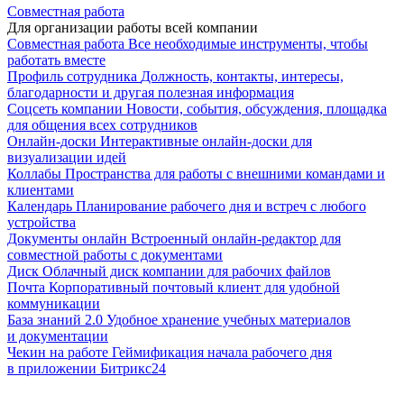
Совместная работа
Для организации работы всей компании
Совместная работа
Все необходимые инструменты, чтобы
работать вместе
Профиль сотрудника
Должность, контакты, интересы,
благодарности и другая полезная информация
Соцсеть компании
Новости, события, обсуждения, площадка
для общения всех сотрудников
Онлайн-доски
Интерактивные онлайн-доски для
визуализации идей
Коллабы
Пространства для работы с внешними командами и
клиентами
Календарь
Планирование рабочего дня и встреч с любого
устройства
Документы онлайн
Встроенный онлайн-редактор для
совместной работы с документами
Диск
Облачный диск компании для рабочих файлов
Почта
Корпоративный почтовый клиент для удобной
коммуникации
База знаний 2.0
Удобное хранение учебных материалов
и документации
Чекин на работе
Геймификация начала рабочего дня
в приложении Битрикс24