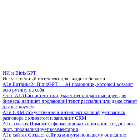
ИИ и BitrixGPT
Искусственный интеллект для каждого бизнеса
AI в Битрикс24
BitrixGPT — AI-помощник, который возьмет
всю рутину на себя
Чат с AI
AI-ассистент придумает нестандартные идеи для
бизнеса, напишет продающий текст рассылки или даже станет
для вас коучем
AI в CRM
Искусственный интеллект расшифрует запись
разговора с клиентом и заполнит CRM
AI в задачах
Поможет сформулировать описание, создаст чек-
лист, проанализирует комментарии
AI в сайтах
Создаст сайт за минуты по вашему описанию