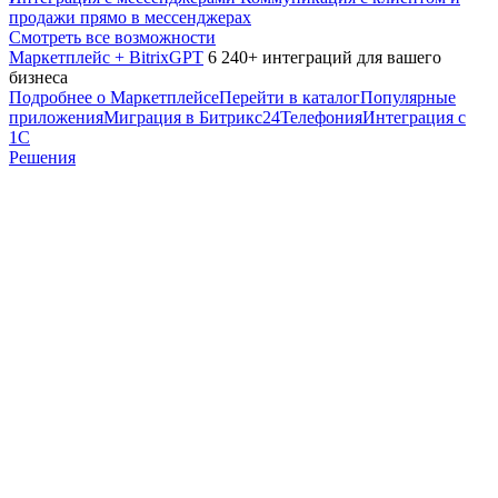
продажи прямо в мессенджерах
Смотреть все возможности
Маркетплейс + BitrixGPT
6 240+ интеграций для вашего
бизнеса
Подробнее о Маркетплейсе
Перейти в каталог
Популярные
приложения
Миграция в Битрикс24
Телефония
Интеграция с
1С
Решения