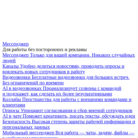
Мессенджер
Для работы без посторонних и рекламы
Мессенджер
Только для вашей компании. Никаких случайных
людей
Каналы
Удобно делиться новостями, проводить опросы и
вовлекать новых сотрудников в работу
Видеозвонки
Бесплатные видеозвонки для больших встреч.
Без ограничений по времени
AI в видеозвонках
Проанализирует созвоны с командой
и подскажет, как сделать их более результативными
Коллабы
Пространства для работы с внешними командами и
клиентами
Опросы
Упрощают согласования и сбор мнений сотрудников
AI в чате
Поможет креативить, писать тексты, обсуждать идеи
Безопасность
Высокая степень защиты рабочей информации и
персональных данных
Мобильный мессенджер
Вся работа — чаты, задачи, файлы —