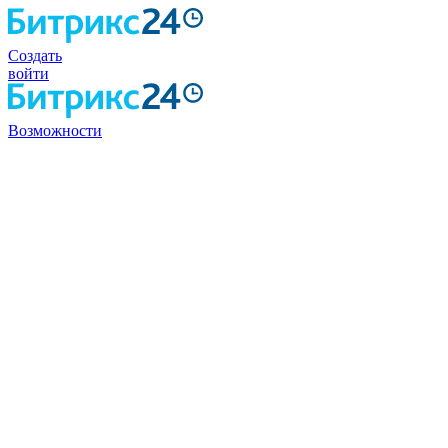
Создать
войти
Возможности