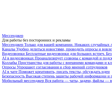
Мессенджер
Для работы без посторонних и рекламы
Мессенджер
Только для вашей компании. Никаких случайных 
Каналы
Удобно делиться новостями, проводить опросы и вовле
Видеозвонки
Бесплатные видеозвонки для больших встреч. Бе
AI в видеозвонках
Проанализирует созвоны с командой и подск
Коллабы
Пространства для работы с внешними командами и к
Опросы
Упрощают согласования и сбор мнений сотрудников
AI в чате
Поможет креативить, писать тексты, обсуждать идеи
Безопасность
Высокая степень защиты рабочей информации и
Мобильный мессенджер
Вся работа — чаты, задачи, файлы —