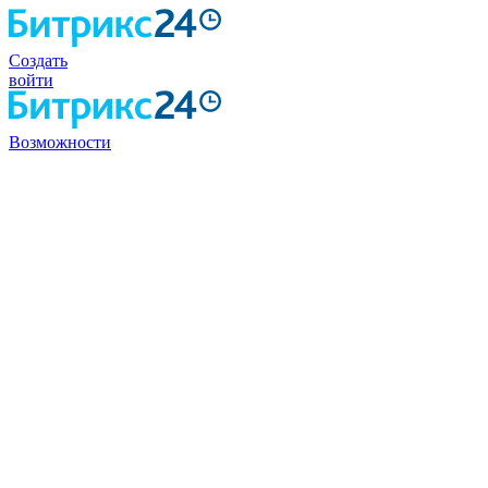
Создать
войти
Возможности