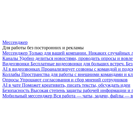
Мессенджер
Для работы без посторонних и рекламы
Мессенджер
Только для вашей компании. Никаких случайных 
Каналы
Удобно делиться новостями, проводить опросы и вовле
Видеозвонки
Бесплатные видеозвонки для больших встреч. Бе
AI в видеозвонках
Проанализирует созвоны с командой и подск
Коллабы
Пространства для работы с внешними командами и к
Опросы
Упрощают согласования и сбор мнений сотрудников
AI в чате
Поможет креативить, писать тексты, обсуждать идеи
Безопасность
Высокая степень защиты рабочей информации и
Мобильный мессенджер
Вся работа — чаты, задачи, файлы —