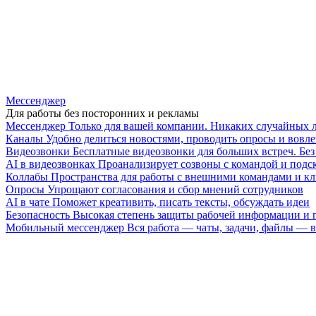
Мессенджер
Для работы без посторонних и рекламы
Мессенджер
Только для вашей компании. Никаких случайных 
Каналы
Удобно делиться новостями, проводить опросы и вовле
Видеозвонки
Бесплатные видеозвонки для больших встреч. Бе
AI в видеозвонках
Проанализирует созвоны с командой и подск
Коллабы
Пространства для работы с внешними командами и к
Опросы
Упрощают согласования и сбор мнений сотрудников
AI в чате
Поможет креативить, писать тексты, обсуждать идеи
Безопасность
Высокая степень защиты рабочей информации и
Мобильный мессенджер
Вся работа — чаты, задачи, файлы —