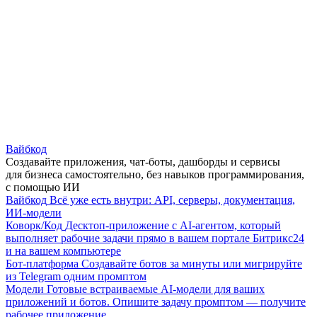
Вайбкод
Создавайте приложения, чат-боты, дашборды и сервисы
для бизнеса самостоятельно, без навыков программирования,
с помощью ИИ
Вайбкод
Всё уже есть внутри: API, серверы, документация,
ИИ-модели
Коворк/Код
Десктоп-приложение с AI-агентом, который
выполняет рабочие задачи прямо в вашем портале Битрикс24
и на вашем компьютере
Бот-платформа
Создавайте ботов за минуты или мигрируйте
из Telegram одним промптом
Модели
Готовые встраиваемые AI-модели для ваших
приложений и ботов. Опишите задачу промптом — получите
рабочее приложение