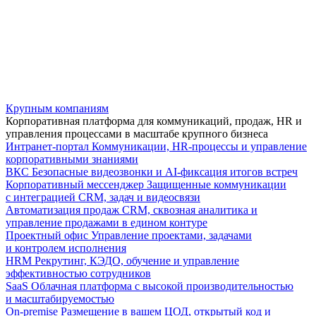
Крупным компаниям
Корпоративная платформа для коммуникаций, продаж, HR и
управления процессами в масштабе крупного бизнеса
Интранет-портал
Коммуникации, HR-процессы и управление
корпоративными знаниями
ВКС
Безопасные видеозвонки и AI-фиксация итогов встреч
Корпоративный мессенджер
Защищенные коммуникации
с интеграцией CRM, задач и видеосвязи
Автоматизация продаж
CRM, сквозная аналитика и
управление продажами в едином контуре
Проектный офис
Управление проектами, задачами
и контролем исполнения
HRM
Рекрутинг, КЭДО, обучение и управление
эффективностью сотрудников
SaaS
Облачная платформа с высокой производительностью
и масштабируемостью
On-premise
Размещение в вашем ЦОД, открытый код и