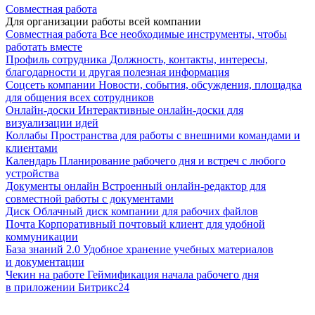
Совместная работа
Для организации работы всей компании
Совместная работа
Все необходимые инструменты, чтобы
работать вместе
Профиль сотрудника
Должность, контакты, интересы,
благодарности и другая полезная информация
Соцсеть компании
Новости, события, обсуждения, площадка
для общения всех сотрудников
Онлайн-доски
Интерактивные онлайн-доски для
визуализации идей
Коллабы
Пространства для работы с внешними командами и
клиентами
Календарь
Планирование рабочего дня и встреч с любого
устройства
Документы онлайн
Встроенный онлайн-редактор для
совместной работы с документами
Диск
Облачный диск компании для рабочих файлов
Почта
Корпоративный почтовый клиент для удобной
коммуникации
База знаний 2.0
Удобное хранение учебных материалов
и документации
Чекин на работе
Геймификация начала рабочего дня
в приложении Битрикс24