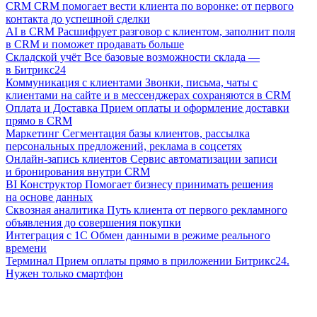
CRM
CRM помогает вести клиента по воронке: от первого
контакта до успешной сделки
AI в CRM
Расшифрует разговор с клиентом, заполнит поля
в CRM и поможет продавать больше
Складской учёт
Все базовые возможности склада —
в Битрикс24
Коммуникация с клиентами
Звонки, письма, чаты с
клиентами на сайте и в мессенджерах сохраняются в CRM
Оплата и Доставка
Прием оплаты и оформление доставки
прямо в CRM
Маркетинг
Сегментация базы клиентов, рассылка
персональных предложений, реклама в соцсетях
Онлайн-запись клиентов
Сервис автоматизации записи
и бронирования внутри CRM
BI Конструктор
Помогает бизнесу принимать решения
на основе данных
Сквозная аналитика
Путь клиента от первого рекламного
объявления до совершения покупки
Интеграция с 1С
Обмен данными в режиме реального
времени
Терминал
Прием оплаты прямо в приложении Битрикс24.
Нужен только смартфон