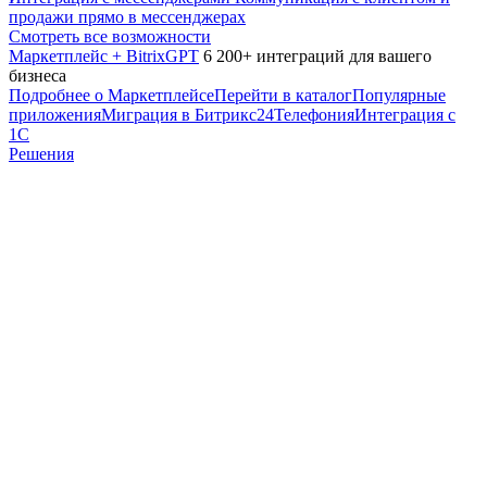
продажи прямо в мессенджерах
Смотреть все возможности
Маркетплейс + BitrixGPT
6 200+ интеграций для вашего
бизнеса
Подробнее о Маркетплейсе
Перейти в каталог
Популярные
приложения
Миграция в Битрикс24
Телефония
Интеграция с
1С
Решения