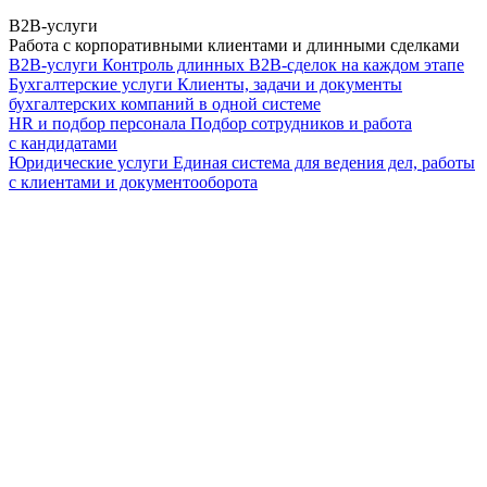
B2B-услуги
Работа с корпоративными клиентами и длинными сделками
B2B-услуги
Контроль длинных B2B-сделок на каждом этапе
Бухгалтерские услуги
Клиенты, задачи и документы
бухгалтерских компаний в одной системе
HR и подбор персонала
Подбор сотрудников и работа
с кандидатами
Юридические услуги
Единая система для ведения дел, работы
с клиентами и документооборота