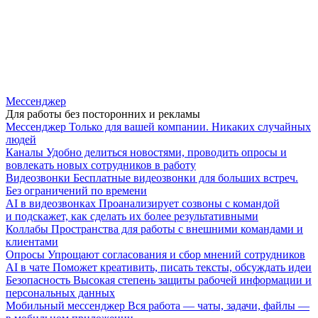
Мессенджер
Для работы без посторонних и рекламы
Мессенджер
Только для вашей компании. Никаких случайных
людей
Каналы
Удобно делиться новостями, проводить опросы и
вовлекать новых сотрудников в работу
Видеозвонки
Бесплатные видеозвонки для больших встреч.
Без ограничений по времени
AI в видеозвонках
Проанализирует созвоны с командой
и подскажет, как сделать их более результативными
Коллабы
Пространства для работы с внешними командами и
клиентами
Опросы
Упрощают согласования и сбор мнений сотрудников
AI в чате
Поможет креативить, писать тексты, обсуждать идеи
Безопасность
Высокая степень защиты рабочей информации и
персональных данных
Мобильный мессенджер
Вся работа — чаты, задачи, файлы —