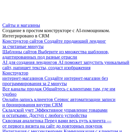
Сайты и магазины
Создание в простом конструкторе с AI-помощником.
Интегрировано в CRM
Конструктор сайтов
Создайте продающий лендинг
за считаные минуты
Шаблоны сайтов
Выберите из множества шаблонов,
адаптированных под разные отрасли
AI для создания лендингов
AI поможет запустить уникальный
сайт, напишет тексты, создаст изображения
Конструктор
интернет-магазинов
Создайте интернет-магазин без
программирования за 2 минуты
Все каналы продаж
Общайтесь с клиентами там, где им
удобно
Онлайн-запись клиентов
Сервис автоматизации записи
и бронирования внутри CRM
Складской учет
Эффективное управление товарами
и остатками. Доступ с любого устройства
Сквозная аналитика
Перед вами весь путь клиента —
от первого визита на сайт до повторных покупок
Интеграция с мессенджерами
Коммуникация с клиентом и