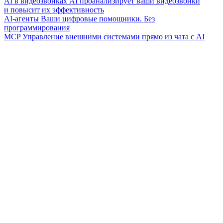
AI в видеозвонках
AI проанализирует ваши видеозвонки
и повысит их эффективность
AI-агенты
Ваши цифровые помощники. Без
программирования
MCP
Управление внешними системами прямо из чата с AI