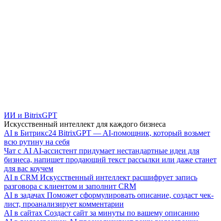
ИИ и BitrixGPT
Искусственный интеллект для каждого бизнеса
AI в Битрикс24
BitrixGPT — AI-помощник, который возьмет
всю рутину на себя
Чат с AI
AI-ассистент придумает нестандартные идеи для
бизнеса, напишет продающий текст рассылки или даже станет
для вас коучем
AI в CRM
Искусственный интеллект расшифрует запись
разговора с клиентом и заполнит CRM
AI в задачах
Поможет сформулировать описание, создаст чек-
лист, проанализирует комментарии
AI в сайтах
Создаст сайт за минуты по вашему описанию