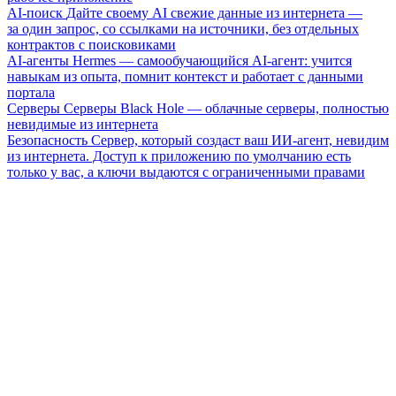
AI-поиск
Дайте своему AI свежие данные из интернета —
за один запрос, со ссылками на источники, без отдельных
контрактов с поисковиками
AI-агенты
Hermes — самообучающийся AI-агент: учится
навыкам из опыта, помнит контекст и работает с данными
портала
Серверы
Серверы Black Hole — облачные серверы, полностью
невидимые из интернета
Безопасность
Сервер, который создаст ваш ИИ-агент, невидим
из интернета. Доступ к приложению по умолчанию есть
только у вас, а ключи выдаются с ограниченными правами