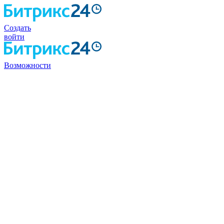
Создать
войти
Возможности