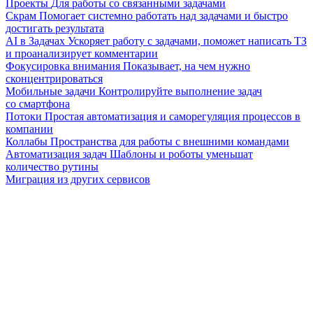
Проекты
Для работы со связанными задачами
Скрам
Помогает системно работать над задачами и быстро
достигать результата
AI в Задачах
Ускоряет работу с задачами, поможет написать ТЗ
и проанализирует комментарии
Фокусировка внимания
Показывает, на чем нужно
сконцентрироваться
Мобильные задачи
Контролируйте выполнение задач
со смартфона
Потоки
Простая автоматизация и саморегуляция процессов в
компании
Коллабы
Пространства для работы с внешними командами
Автоматизация задач
Шаблоны и роботы уменьшат
количество рутины
Миграция из других сервисов