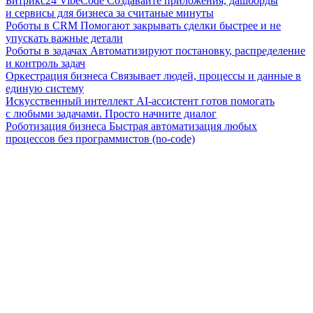
Битрикс24 VibeCode
Создавайте приложения, дашборды
и сервисы для бизнеса за считаные минуты
Роботы в CRM
Помогают закрывать сделки быстрее и не
упускать важные детали
Роботы в задачах
Автоматизируют постановку, распределение
и контроль задач
Оркестрация бизнеса
Связывает людей, процессы и данные в
единую систему
Искусственный интеллект
AI-ассистент готов помогать
с любыми задачами. Просто начните диалог
Роботизация бизнеса
Быстрая автоматизация любых
процессов без программистов (no-code)