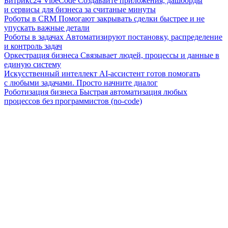
Битрикс24 VibeCode
Создавайте приложения, дашборды
и сервисы для бизнеса за считаные минуты
Роботы в CRM
Помогают закрывать сделки быстрее и не
упускать важные детали
Роботы в задачах
Автоматизируют постановку, распределение
и контроль задач
Оркестрация бизнеса
Связывает людей, процессы и данные в
единую систему
Искусственный интеллект
AI-ассистент готов помогать
с любыми задачами. Просто начните диалог
Роботизация бизнеса
Быстрая автоматизация любых
процессов без программистов (no-code)