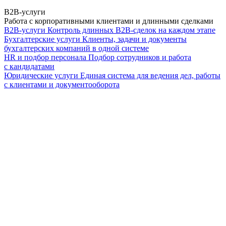
B2B-услуги
Работа с корпоративными клиентами и длинными сделками
B2B-услуги
Контроль длинных B2B-сделок на каждом этапе
Бухгалтерские услуги
Клиенты, задачи и документы
бухгалтерских компаний в одной системе
HR и подбор персонала
Подбор сотрудников и работа
с кандидатами
Юридические услуги
Единая система для ведения дел, работы
с клиентами и документооборота