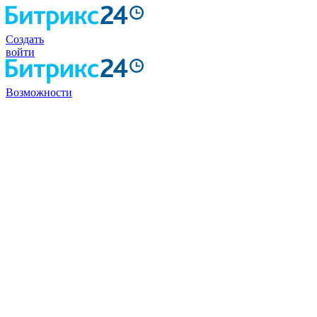
Создать
войти
Возможности