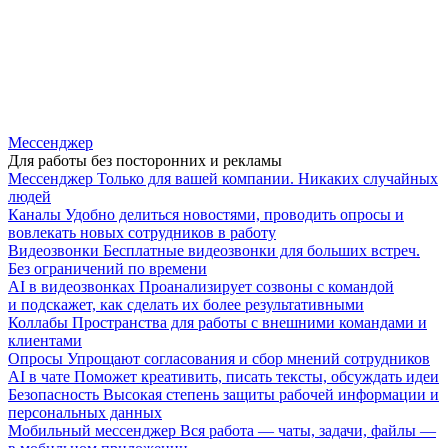
Мессенджер
Для работы без посторонних и рекламы
Мессенджер
Только для вашей компании. Никаких случайных
людей
Каналы
Удобно делиться новостями, проводить опросы и
вовлекать новых сотрудников в работу
Видеозвонки
Бесплатные видеозвонки для больших встреч.
Без ограничений по времени
AI в видеозвонках
Проанализирует созвоны с командой
и подскажет, как сделать их более результативными
Коллабы
Пространства для работы с внешними командами и
клиентами
Опросы
Упрощают согласования и сбор мнений сотрудников
AI в чате
Поможет креативить, писать тексты, обсуждать идеи
Безопасность
Высокая степень защиты рабочей информации и
персональных данных
Мобильный мессенджер
Вся работа — чаты, задачи, файлы —