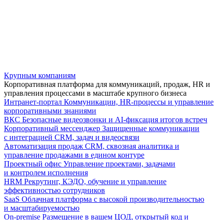
Крупным компаниям
Корпоративная платформа для коммуникаций, продаж, HR и
управления процессами в масштабе крупного бизнеса
Интранет-портал
Коммуникации, HR-процессы и управление
корпоративными знаниями
ВКС
Безопасные видеозвонки и AI-фиксация итогов встреч
Корпоративный мессенджер
Защищенные коммуникации
с интеграцией CRM, задач и видеосвязи
Автоматизация продаж
CRM, сквозная аналитика и
управление продажами в едином контуре
Проектный офис
Управление проектами, задачами
и контролем исполнения
HRM
Рекрутинг, КЭДО, обучение и управление
эффективностью сотрудников
SaaS
Облачная платформа с высокой производительностью
и масштабируемостью
On-premise
Размещение в вашем ЦОД, открытый код и