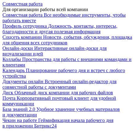
Совместная работа
Для организации работы всей компании
Совместная работа
Все необходимые инструменты, чтобы
работать вместе
Профиль сотрудника
Должность, контакты, интересы,
благодарности и другая полезная информация
Соцсеть компании
Новости, события, обсуждения, площадка
для общения всех сотрудников
Онлайн-доски
Интерактивные онлайн-доски для
визуализации идей
Коллабы
Пространства для работы с внешними командами и
клиентами
Календарь
Планирование рабочего дня и встреч с любого
устройства
Документы онлайн
Встроенный онлайн-редактор для
совместной работы с документами
Диск
Облачный диск компании для рабочих файлов
Почта
Корпоративный почтовый клиент для удобной
коммуникации
База знаний 2.0
Удобное хранение учебных материалов
и документации
Чекин на работе
Геймификация начала рабочего дня
в приложении Битрикс24