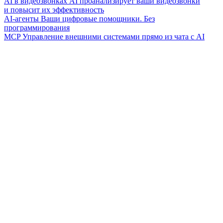
AI в видеозвонках
AI проанализирует ваши видеозвонки
и повысит их эффективность
AI-агенты
Ваши цифровые помощники. Без
программирования
MCP
Управление внешними системами прямо из чата с AI