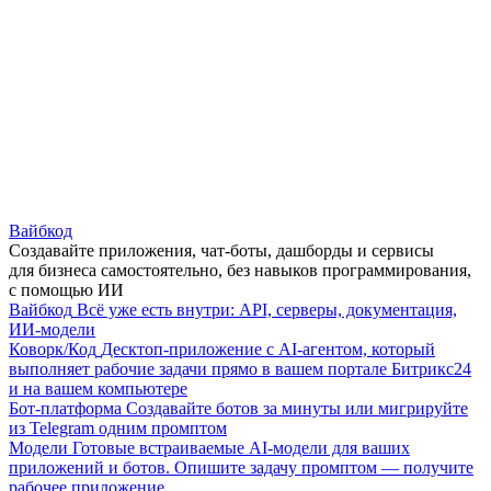
Вайбкод
Создавайте приложения, чат-боты, дашборды и сервисы
для бизнеса самостоятельно, без навыков программирования,
с помощью ИИ
Вайбкод
Всё уже есть внутри: API, серверы, документация,
ИИ-модели
Коворк/Код
Десктоп-приложение с AI-агентом, который
выполняет рабочие задачи прямо в вашем портале Битрикс24
и на вашем компьютере
Бот-платформа
Создавайте ботов за минуты или мигрируйте
из Telegram одним промптом
Модели
Готовые встраиваемые AI-модели для ваших
приложений и ботов. Опишите задачу промптом — получите
рабочее приложение