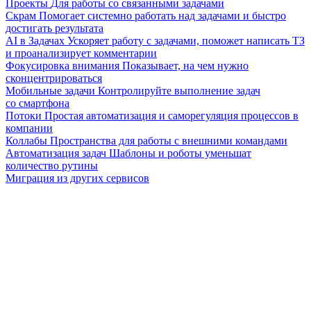
Проекты
Для работы со связанными задачами
Скрам
Помогает системно работать над задачами и быстро
достигать результата
AI в Задачах
Ускоряет работу с задачами, поможет написать ТЗ
и проанализирует комментарии
Фокусировка внимания
Показывает, на чем нужно
сконцентрироваться
Мобильные задачи
Контролируйте выполнение задач
со смартфона
Потоки
Простая автоматизация и саморегуляция процессов в
компании
Коллабы
Пространства для работы с внешними командами
Автоматизация задач
Шаблоны и роботы уменьшат
количество рутины
Миграция из других сервисов