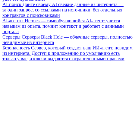
AI-поиск
Дайте своему AI свежие данные из интернета —
за один запрос, со ссылками на источники, без отдельных
контрактов с поисковиками
AI-агенты
Hermes — самообучающийся AI-агент: учится
навыкам из опыта, помнит контекст и работает с данными
портала
Серверы
Серверы Black Hole — облачные серверы, полностью
невидимые из интернета
Безопасность
Сервер, который создаст ваш ИИ-агент, невидим
из интернета. Доступ к приложению по умолчанию есть
только у вас, а ключи выдаются с ограниченными правами