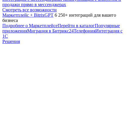
продажи прямо в мессенджерах
Смотреть все возможности
Маркетплейс + BitrixGPT
6 250+ интеграций для вашего
бизнеса
Подробнее о Маркетплейсе
Перейти в каталог
Популярные
приложения
Миграция в Битрикс24
Телефония
Интеграция с
1С
Решения