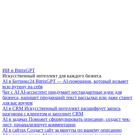
ИИ и BitrixGPT
Искусственный интеллект для каждого бизнеса
AI в Битрикс24
BitrixGPT — AI-помощник, который возьмет
всю рутину на себя
Чат с AI
AI-ассистент придумает нестандартные идеи для
бизнеса, напишет продающий текст рассылки или даже станет
для вас коучем
AI в CRM
Искусственный интеллект расшифрует запись
разговора с клиентом и заполнит CRM
AI в задачах
Поможет сформулировать описание, создаст чек-
лист, проанализирует комментарии
AI в сайтах
Создаст сайт за минуты по вашему описанию