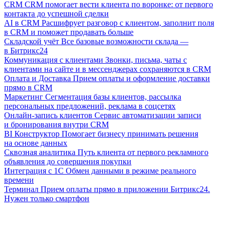
CRM
CRM помогает вести клиента по воронке: от первого
контакта до успешной сделки
AI в CRM
Расшифрует разговор с клиентом, заполнит поля
в CRM и поможет продавать больше
Складской учёт
Все базовые возможности склада —
в Битрикс24
Коммуникация с клиентами
Звонки, письма, чаты с
клиентами на сайте и в мессенджерах сохраняются в CRM
Оплата и Доставка
Прием оплаты и оформление доставки
прямо в CRM
Маркетинг
Сегментация базы клиентов, рассылка
персональных предложений, реклама в соцсетях
Онлайн-запись клиентов
Сервис автоматизации записи
и бронирования внутри CRM
BI Конструктор
Помогает бизнесу принимать решения
на основе данных
Сквозная аналитика
Путь клиента от первого рекламного
объявления до совершения покупки
Интеграция с 1С
Обмен данными в режиме реального
времени
Терминал
Прием оплаты прямо в приложении Битрикс24.
Нужен только смартфон