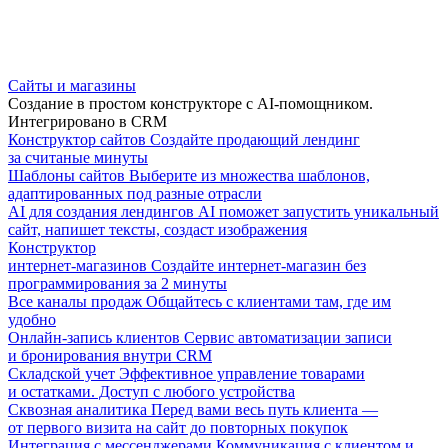
Сайты и магазины
Создание в простом конструкторе с AI-помощником.
Интегрировано в CRM
Конструктор сайтов
Создайте продающий лендинг
за считаные минуты
Шаблоны сайтов
Выберите из множества шаблонов,
адаптированных под разные отрасли
AI для создания лендингов
AI поможет запустить уникальный
сайт, напишет тексты, создаст изображения
Конструктор
интернет-магазинов
Создайте интернет-магазин без
программирования за 2 минуты
Все каналы продаж
Общайтесь с клиентами там, где им
удобно
Онлайн-запись клиентов
Сервис автоматизации записи
и бронирования внутри CRM
Складской учет
Эффективное управление товарами
и остатками. Доступ с любого устройства
Сквозная аналитика
Перед вами весь путь клиента —
от первого визита на сайт до повторных покупок
Интеграция с мессенджерами
Коммуникация с клиентом и