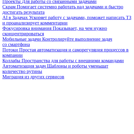
Проекты
Для работы со связанными задачами
Скрам
Помогает системно работать над задачами и быстро
достигать результата
AI в Задачах
Ускоряет работу с задачами, поможет написать ТЗ
и проанализирует комментарии
Фокусировка внимания
Показывает, на чем нужно
сконцентрироваться
Мобильные задачи
Контролируйте выполнение задач
со смартфона
Потоки
Простая автоматизация и саморегуляция процессов в
компании
Коллабы
Пространства для работы с внешними командами
Автоматизация задач
Шаблоны и роботы уменьшат
количество рутины
Миграция из других сервисов