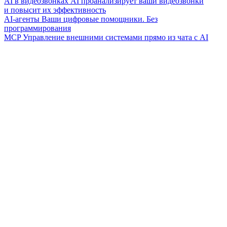
AI в видеозвонках
AI проанализирует ваши видеозвонки
и повысит их эффективность
AI-агенты
Ваши цифровые помощники. Без
программирования
MCP
Управление внешними системами прямо из чата с AI