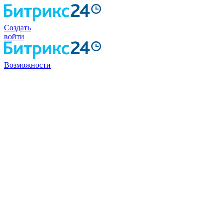
Создать
войти
Возможности