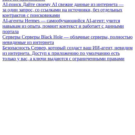
AI-поиск
Дайте своему AI свежие данные из интернета —
за один запрос, со ссылками на источники, без отдельных
контрактов с поисковиками
AI-агенты
Hermes — самообучающийся AI-агент: учится
навыкам из опыта, помнит контекст и работает с данными
портала
Серверы
Серверы Black Hole — облачные серверы, полностью
невидимые из интернета
Безопасность
Сервер, который создаст ваш ИИ-агент, невидим
из интернета. Доступ к приложению по умолчанию есть
только у вас, а ключи выдаются с ограниченными правами