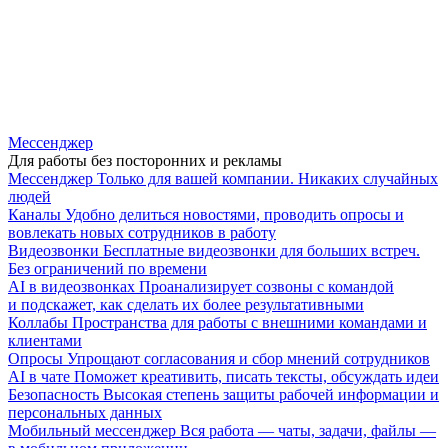
Мессенджер
Для работы без посторонних и рекламы
Мессенджер
Только для вашей компании. Никаких случайных
людей
Каналы
Удобно делиться новостями, проводить опросы и
вовлекать новых сотрудников в работу
Видеозвонки
Бесплатные видеозвонки для больших встреч.
Без ограничений по времени
AI в видеозвонках
Проанализирует созвоны с командой
и подскажет, как сделать их более результативными
Коллабы
Пространства для работы с внешними командами и
клиентами
Опросы
Упрощают согласования и сбор мнений сотрудников
AI в чате
Поможет креативить, писать тексты, обсуждать идеи
Безопасность
Высокая степень защиты рабочей информации и
персональных данных
Мобильный мессенджер
Вся работа — чаты, задачи, файлы —