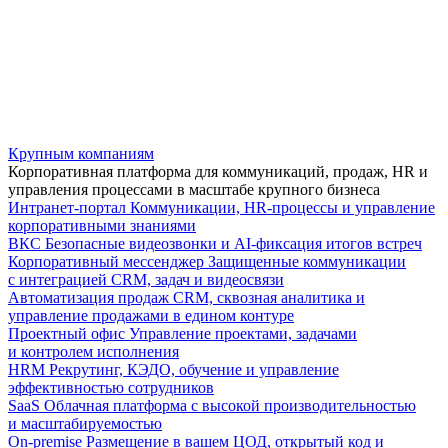
Крупным компаниям
Корпоративная платформа для коммуникаций, продаж, HR и
управления процессами в масштабе крупного бизнеса
Интранет-портал
Коммуникации, HR-процессы и управление
корпоративными знаниями
ВКС
Безопасные видеозвонки и AI-фиксация итогов встреч
Корпоративный мессенджер
Защищенные коммуникации
с интеграцией CRM, задач и видеосвязи
Автоматизация продаж
CRM, сквозная аналитика и
управление продажами в едином контуре
Проектный офис
Управление проектами, задачами
и контролем исполнения
HRM
Рекрутинг, КЭДО, обучение и управление
эффективностью сотрудников
SaaS
Облачная платформа с высокой производительностью
и масштабируемостью
On-premise
Размещение в вашем ЦОД, открытый код и