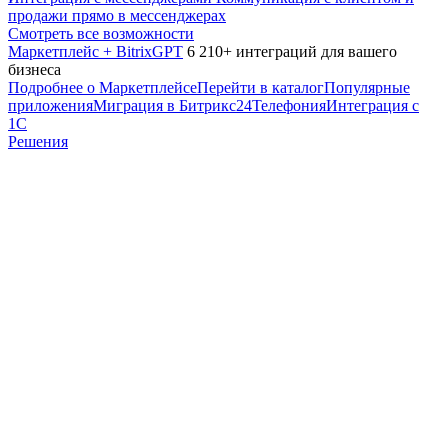
продажи прямо в мессенджерах
Смотреть все возможности
Маркетплейс + BitrixGPT
6 210+ интеграций для вашего
бизнеса
Подробнее о Маркетплейсе
Перейти в каталог
Популярные
приложения
Миграция в Битрикс24
Телефония
Интеграция с
1С
Решения