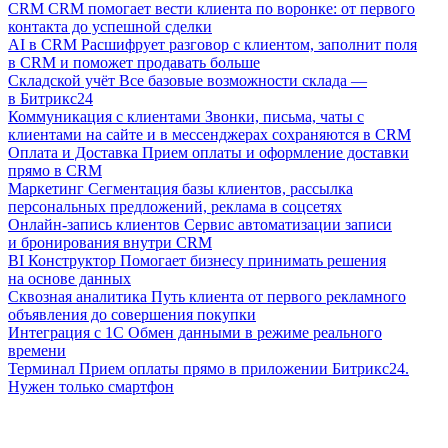
CRM
CRM помогает вести клиента по воронке: от первого
контакта до успешной сделки
AI в CRM
Расшифрует разговор с клиентом, заполнит поля
в CRM и поможет продавать больше
Складской учёт
Все базовые возможности склада —
в Битрикс24
Коммуникация с клиентами
Звонки, письма, чаты с
клиентами на сайте и в мессенджерах сохраняются в CRM
Оплата и Доставка
Прием оплаты и оформление доставки
прямо в CRM
Маркетинг
Сегментация базы клиентов, рассылка
персональных предложений, реклама в соцсетях
Онлайн-запись клиентов
Сервис автоматизации записи
и бронирования внутри CRM
BI Конструктор
Помогает бизнесу принимать решения
на основе данных
Сквозная аналитика
Путь клиента от первого рекламного
объявления до совершения покупки
Интеграция с 1С
Обмен данными в режиме реального
времени
Терминал
Прием оплаты прямо в приложении Битрикс24.
Нужен только смартфон