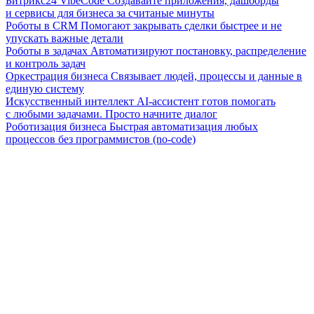
Битрикс24 VibeCode
Создавайте приложения, дашборды
и сервисы для бизнеса за считаные минуты
Роботы в CRM
Помогают закрывать сделки быстрее и не
упускать важные детали
Роботы в задачах
Автоматизируют постановку, распределение
и контроль задач
Оркестрация бизнеса
Связывает людей, процессы и данные в
единую систему
Искусственный интеллект
AI-ассистент готов помогать
с любыми задачами. Просто начните диалог
Роботизация бизнеса
Быстрая автоматизация любых
процессов без программистов (no-code)