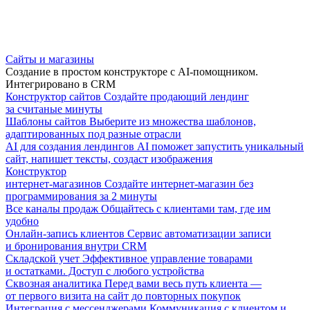
Сайты и магазины
Создание в простом конструкторе с AI-помощником.
Интегрировано в CRM
Конструктор сайтов
Создайте продающий лендинг
за считаные минуты
Шаблоны сайтов
Выберите из множества шаблонов,
адаптированных под разные отрасли
AI для создания лендингов
AI поможет запустить уникальный
сайт, напишет тексты, создаст изображения
Конструктор
интернет-магазинов
Создайте интернет-магазин без
программирования за 2 минуты
Все каналы продаж
Общайтесь с клиентами там, где им
удобно
Онлайн-запись клиентов
Сервис автоматизации записи
и бронирования внутри CRM
Складской учет
Эффективное управление товарами
и остатками. Доступ с любого устройства
Сквозная аналитика
Перед вами весь путь клиента —
от первого визита на сайт до повторных покупок
Интеграция с мессенджерами
Коммуникация с клиентом и