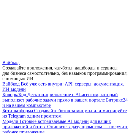
Вайбкод
Создавайте приложения, чат-боты, дашборды и сервисы
для бизнеса самостоятельно, без навыков программирования,
с помощью ИИ
Вайбкод
Всё уже есть внутри: API, серверы, документация,
ИИ-модели
Коворк/Код
Десктоп-приложение с AI-агентом, который
выполняет рабочие задачи прямо в вашем портале Битрикс24
и на вашем компьютере
Бот-платформа
Создавайте ботов за минуты или мигрируйте
из Telegram одним промптом
Модели
Готовые встраиваемые AI-модели для ваших
приложений и ботов. Опишите задачу промптом — получите
рабочее приложение