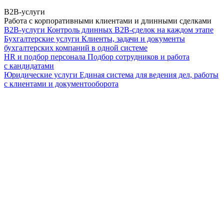
B2B-услуги
Работа с корпоративными клиентами и длинными сделками
B2B-услуги
Контроль длинных B2B-сделок на каждом этапе
Бухгалтерские услуги
Клиенты, задачи и документы
бухгалтерских компаний в одной системе
HR и подбор персонала
Подбор сотрудников и работа
с кандидатами
Юридические услуги
Единая система для ведения дел, работы
с клиентами и документооборота