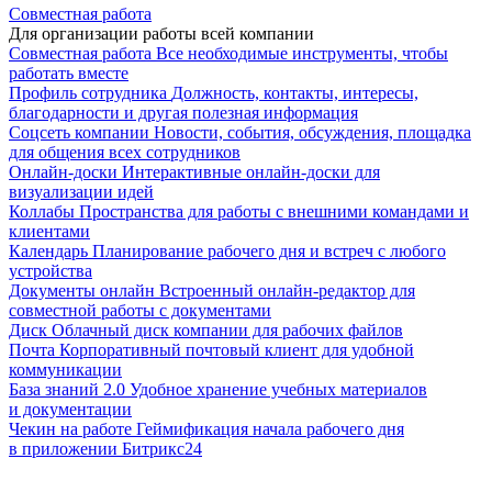
Совместная работа
Для организации работы всей компании
Совместная работа
Все необходимые инструменты, чтобы
работать вместе
Профиль сотрудника
Должность, контакты, интересы,
благодарности и другая полезная информация
Соцсеть компании
Новости, события, обсуждения, площадка
для общения всех сотрудников
Онлайн-доски
Интерактивные онлайн-доски для
визуализации идей
Коллабы
Пространства для работы с внешними командами и
клиентами
Календарь
Планирование рабочего дня и встреч с любого
устройства
Документы онлайн
Встроенный онлайн-редактор для
совместной работы с документами
Диск
Облачный диск компании для рабочих файлов
Почта
Корпоративный почтовый клиент для удобной
коммуникации
База знаний 2.0
Удобное хранение учебных материалов
и документации
Чекин на работе
Геймификация начала рабочего дня
в приложении Битрикс24