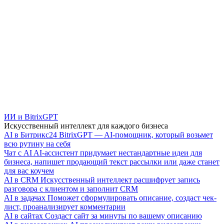
ИИ и BitrixGPT
Искусственный интеллект для каждого бизнеса
AI в Битрикс24
BitrixGPT — AI-помощник, который возьмет
всю рутину на себя
Чат с AI
AI-ассистент придумает нестандартные идеи для
бизнеса, напишет продающий текст рассылки или даже станет
для вас коучем
AI в CRM
Искусственный интеллект расшифрует запись
разговора с клиентом и заполнит CRM
AI в задачах
Поможет сформулировать описание, создаст чек-
лист, проанализирует комментарии
AI в сайтах
Создаст сайт за минуты по вашему описанию