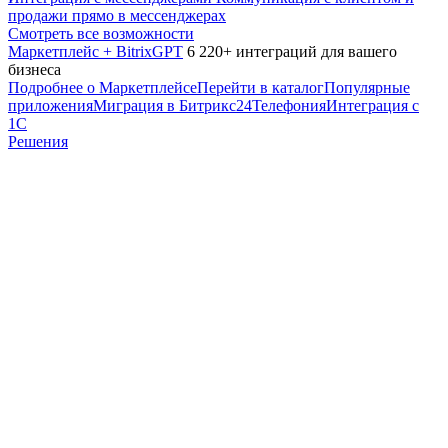
продажи прямо в мессенджерах
Смотреть все возможности
Маркетплейс + BitrixGPT
6 220+ интеграций для вашего
бизнеса
Подробнее о Маркетплейсе
Перейти в каталог
Популярные
приложения
Миграция в Битрикс24
Телефония
Интеграция с
1С
Решения