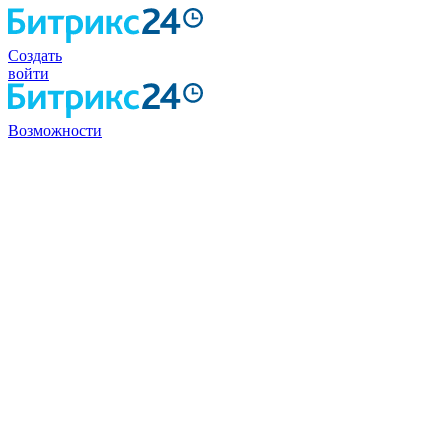
Создать
войти
Возможности