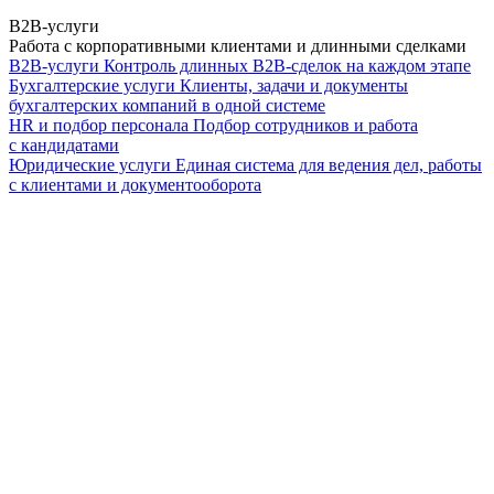
B2B-услуги
Работа с корпоративными клиентами и длинными сделками
B2B-услуги
Контроль длинных B2B-сделок на каждом этапе
Бухгалтерские услуги
Клиенты, задачи и документы
бухгалтерских компаний в одной системе
HR и подбор персонала
Подбор сотрудников и работа
с кандидатами
Юридические услуги
Единая система для ведения дел, работы
с клиентами и документооборота