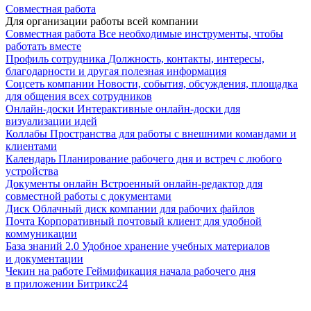
Совместная работа
Для организации работы всей компании
Совместная работа
Все необходимые инструменты, чтобы
работать вместе
Профиль сотрудника
Должность, контакты, интересы,
благодарности и другая полезная информация
Соцсеть компании
Новости, события, обсуждения, площадка
для общения всех сотрудников
Онлайн-доски
Интерактивные онлайн-доски для
визуализации идей
Коллабы
Пространства для работы с внешними командами и
клиентами
Календарь
Планирование рабочего дня и встреч с любого
устройства
Документы онлайн
Встроенный онлайн-редактор для
совместной работы с документами
Диск
Облачный диск компании для рабочих файлов
Почта
Корпоративный почтовый клиент для удобной
коммуникации
База знаний 2.0
Удобное хранение учебных материалов
и документации
Чекин на работе
Геймификация начала рабочего дня
в приложении Битрикс24