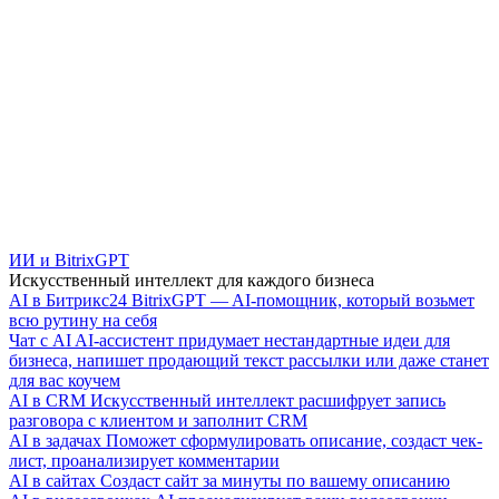
ИИ и BitrixGPT
Искусственный интеллект для каждого бизнеса
AI в Битрикс24
BitrixGPT — AI-помощник, который возьмет
всю рутину на себя
Чат с AI
AI-ассистент придумает нестандартные идеи для
бизнеса, напишет продающий текст рассылки или даже станет
для вас коучем
AI в CRM
Искусственный интеллект расшифрует запись
разговора с клиентом и заполнит CRM
AI в задачах
Поможет сформулировать описание, создаст чек-
лист, проанализирует комментарии
AI в сайтах
Создаст сайт за минуты по вашему описанию