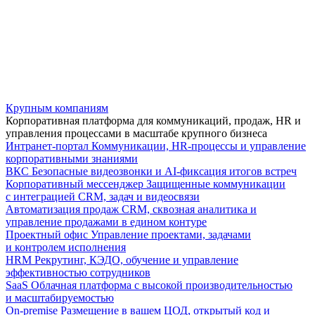
Крупным компаниям
Корпоративная платформа для коммуникаций, продаж, HR и
управления процессами в масштабе крупного бизнеса
Интранет-портал
Коммуникации, HR-процессы и управление
корпоративными знаниями
ВКС
Безопасные видеозвонки и AI-фиксация итогов встреч
Корпоративный мессенджер
Защищенные коммуникации
с интеграцией CRM, задач и видеосвязи
Автоматизация продаж
CRM, сквозная аналитика и
управление продажами в едином контуре
Проектный офис
Управление проектами, задачами
и контролем исполнения
HRM
Рекрутинг, КЭДО, обучение и управление
эффективностью сотрудников
SaaS
Облачная платформа с высокой производительностью
и масштабируемостью
On-premise
Размещение в вашем ЦОД, открытый код и