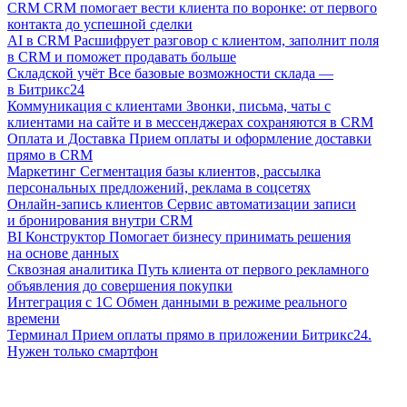
CRM
CRM помогает вести клиента по воронке: от первого
контакта до успешной сделки
AI в CRM
Расшифрует разговор с клиентом, заполнит поля
в CRM и поможет продавать больше
Складской учёт
Все базовые возможности склада —
в Битрикс24
Коммуникация с клиентами
Звонки, письма, чаты с
клиентами на сайте и в мессенджерах сохраняются в CRM
Оплата и Доставка
Прием оплаты и оформление доставки
прямо в CRM
Маркетинг
Сегментация базы клиентов, рассылка
персональных предложений, реклама в соцсетях
Онлайн-запись клиентов
Сервис автоматизации записи
и бронирования внутри CRM
BI Конструктор
Помогает бизнесу принимать решения
на основе данных
Сквозная аналитика
Путь клиента от первого рекламного
объявления до совершения покупки
Интеграция с 1С
Обмен данными в режиме реального
времени
Терминал
Прием оплаты прямо в приложении Битрикс24.
Нужен только смартфон