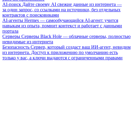
AI-поиск
Дайте своему AI свежие данные из интернета —
за один запрос, со ссылками на источники, без отдельных
контрактов с поисковиками
AI-агенты
Hermes — самообучающийся AI-агент: учится
навыкам из опыта, помнит контекст и работает с данными
портала
Серверы
Серверы Black Hole — облачные серверы, полностью
невидимые из интернета
Безопасность
Сервер, который создаст ваш ИИ-агент, невидим
из интернета. Доступ к приложению по умолчанию есть
только у вас, а ключи выдаются с ограниченными правами