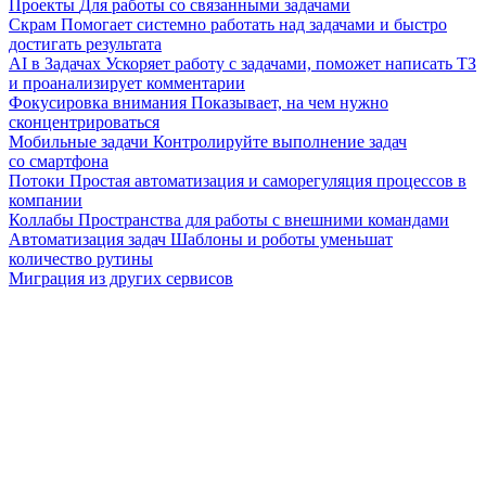
Проекты
Для работы со связанными задачами
Скрам
Помогает системно работать над задачами и быстро
достигать результата
AI в Задачах
Ускоряет работу с задачами, поможет написать ТЗ
и проанализирует комментарии
Фокусировка внимания
Показывает, на чем нужно
сконцентрироваться
Мобильные задачи
Контролируйте выполнение задач
со смартфона
Потоки
Простая автоматизация и саморегуляция процессов в
компании
Коллабы
Пространства для работы с внешними командами
Автоматизация задач
Шаблоны и роботы уменьшат
количество рутины
Миграция из других сервисов