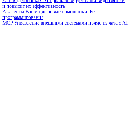
AI в видеозвонках
AI проанализирует ваши видеозвонки
и повысит их эффективность
AI-агенты
Ваши цифровые помощники. Без
программирования
MCP
Управление внешними системами прямо из чата с AI