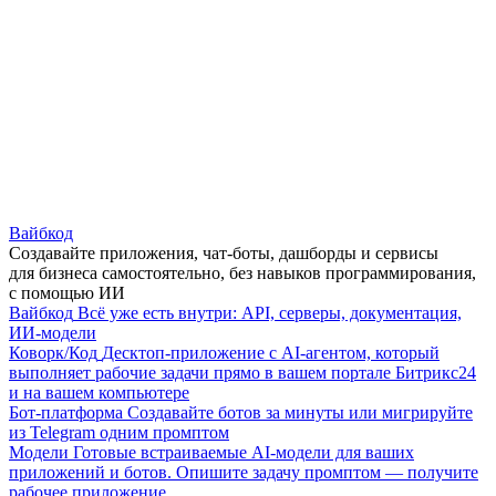
Вайбкод
Создавайте приложения, чат-боты, дашборды и сервисы
для бизнеса самостоятельно, без навыков программирования,
с помощью ИИ
Вайбкод
Всё уже есть внутри: API, серверы, документация,
ИИ-модели
Коворк/Код
Десктоп-приложение с AI-агентом, который
выполняет рабочие задачи прямо в вашем портале Битрикс24
и на вашем компьютере
Бот-платформа
Создавайте ботов за минуты или мигрируйте
из Telegram одним промптом
Модели
Готовые встраиваемые AI-модели для ваших
приложений и ботов. Опишите задачу промптом — получите
рабочее приложение