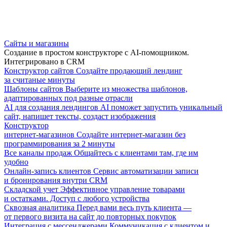
Сайты и магазины
Создание в простом конструкторе с AI-помощником.
Интегрировано в CRM
Конструктор сайтов
Создайте продающий лендинг
за считаные минуты
Шаблоны сайтов
Выберите из множества шаблонов,
адаптированных под разные отрасли
AI для создания лендингов
AI поможет запустить уникальный
сайт, напишет тексты, создаст изображения
Конструктор
интернет-магазинов
Создайте интернет-магазин без
программирования за 2 минуты
Все каналы продаж
Общайтесь с клиентами там, где им
удобно
Онлайн-запись клиентов
Сервис автоматизации записи
и бронирования внутри CRM
Складской учет
Эффективное управление товарами
и остатками. Доступ с любого устройства
Сквозная аналитика
Перед вами весь путь клиента —
от первого визита на сайт до повторных покупок
Интеграция с мессенджерами
Коммуникация с клиентом и