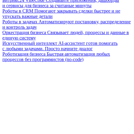
Битрикс24 VibeCode
Создавайте приложения, дашборды
и сервисы для бизнеса за считаные минуты
Роботы в CRM
Помогают закрывать сделки быстрее и не
упускать важные детали
Роботы в задачах
Автоматизируют постановку, распределение
и контроль задач
Оркестрация бизнеса
Связывает людей, процессы и данные в
единую систему
Искусственный интеллект
AI-ассистент готов помогать
с любыми задачами. Просто начните диалог
Роботизация бизнеса
Быстрая автоматизация любых
процессов без программистов (no-code)