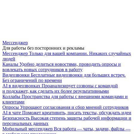
Мессенджер
Для работы без посторонних и рекламы
Мессенджер
Только для вашей компании. Никаких случайных
людей
Каналы
Удобно делиться новостями, проводить опросы и
вовлекать новых сотрудников в работу
Видеозвонки
Бесплатные видеозвонки для больших встреч.
Без ограничений по времени
AI в видеозвонках
Проанализирует созвоны с командой
и подскажет, как сделать их более результативными
Коллабы
Пространства для работы с внешними командами и
клиентами
Опросы
Упрощают согласования и сбор мнений сотрудников
AI в чате
Поможет креативить, писать тексты, обсуждать идеи
Безопасность
Высокая степень защиты рабочей информации и
персональных данных
Мобильный мессенджер
Вся работа — чаты, задачи, файлы —