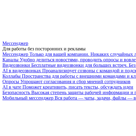
Мессенджер
Для работы без посторонних и рекламы
Мессенджер
Только для вашей компании. Никаких случайных 
Каналы
Удобно делиться новостями, проводить опросы и вовле
Видеозвонки
Бесплатные видеозвонки для больших встреч. Бе
AI в видеозвонках
Проанализирует созвоны с командой и подск
Коллабы
Пространства для работы с внешними командами и к
Опросы
Упрощают согласования и сбор мнений сотрудников
AI в чате
Поможет креативить, писать тексты, обсуждать идеи
Безопасность
Высокая степень защиты рабочей информации и
Мобильный мессенджер
Вся работа — чаты, задачи, файлы —