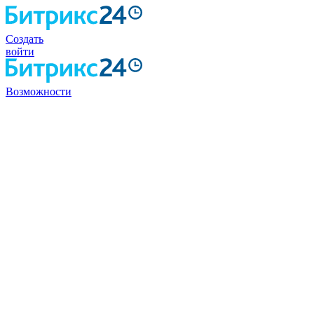
Создать
войти
Возможности